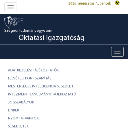
2026. augusztus 7., péntek
Toggle
navigation
Szegedi Tudományegyetem
Oktatási Igazgatóság
Toggl
navig
ADATKEZELÉSI TÁJÉKOZTATÓK
FELVÉTELI PONTSZÁMÍTÁS
MESTERSÉGES INTELLIGENCIA SEGÉDLET
INTÉZMÉNYI TANULMÁNYI TÁJÉKOZTATÓ
JOGSZABÁLYOK
LINKEK
NYOMTATVÁNYOK
SEGÉDLETEK