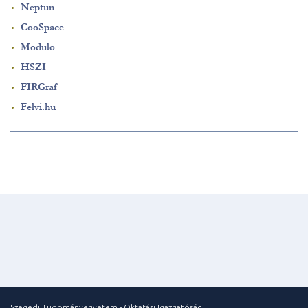
Neptun
CooSpace
Modulo
HSZI
FIRGraf
Felvi.hu
Szegedi Tudományegyetem - Oktatási Igazgatóság