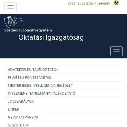
2026. augusztus 7., péntek
Toggle
navigation
Szegedi Tudományegyetem
Oktatási Igazgatóság
Toggl
navig
ADATKEZELÉSI TÁJÉKOZTATÓK
FELVÉTELI PONTSZÁMÍTÁS
MESTERSÉGES INTELLIGENCIA SEGÉDLET
INTÉZMÉNYI TANULMÁNYI TÁJÉKOZTATÓ
JOGSZABÁLYOK
LINKEK
NYOMTATVÁNYOK
SEGÉDLETEK