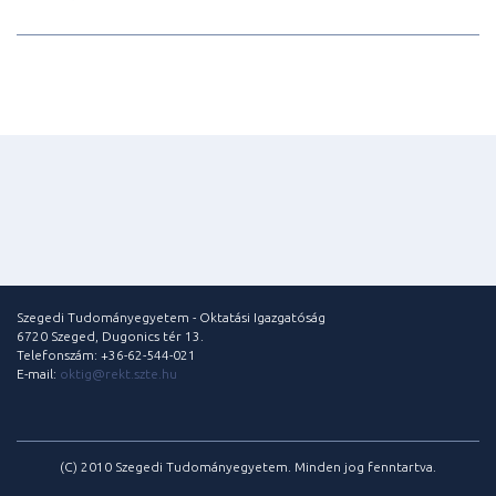
Szegedi Tudományegyetem - Oktatási Igazgatóság
6720 Szeged, Dugonics tér 13.
Telefonszám: +36-62-544-021
E-mail:
oktig@rekt.szte.hu
(C) 2010 Szegedi Tudományegyetem. Minden jog fenntartva.