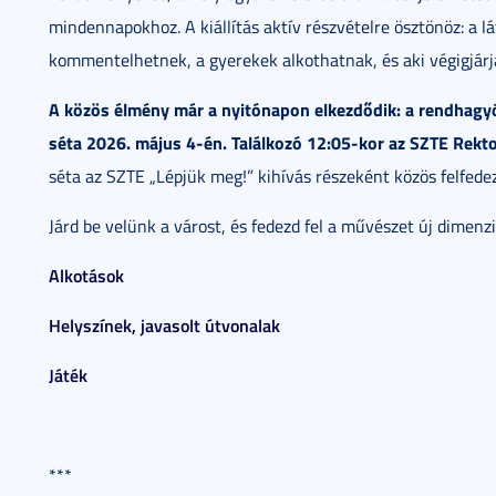
mindennapokhoz. A kiállítás aktív részvételre ösztönöz: a l
kommentelhetnek, a gyerekek alkothatnak, és aki végigjár
A közös élmény már a nyitónapon elkezdődik: a rendhagyó
séta 2026. május 4-én. Találkozó 12:05-kor az SZTE Rektor
séta az SZTE „Lépjük meg!” kihívás részeként közös felfedez
Járd be velünk a várost, és fedezd fel a művészet új dimenzió
Alkotások
Helyszínek, javasolt útvonalak
Játék
***