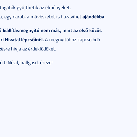
átogatók gyűjthetik az élményeket,
ajándékba
ja, egy darabka művészetet is hazavihet
.
 kiállításmegnyitó nem más, mint az első közös
i Hivatal lépcsőinél.
A megnyitóhoz kapcsolódó
ésre hívja az érdeklődőket.
it: Nézd, hallgasd, érezd!