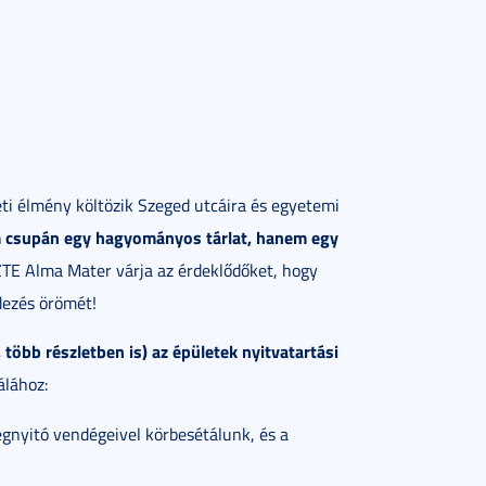
i élmény költözik Szeged utcáira és egyetemi
em csupán egy hagyományos tárlat, hanem egy
TE Alma Mater várja az érdeklődőket, hogy
dezés örömét!
 több részletben is) az épületek nyitvatartási
álához:
egnyitó vendégeivel körbesétálunk, és a