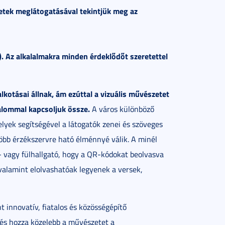
etek meglátogatásával tekintjük meg az
).
Az alkalalmakra minden érdeklődőt szeretettel
lkotásai állnak, ám ezúttal a vizuális művészetet
alommal kapcsoljuk össze.
A város különböző
lyek segítségével a látogatók zenei és szöveges
öbb érzékszervre ható élménnyé válik. A minél
- vagy fülhallgató, hogy a QR-kódokat beolvasva
valamint elolvashatóak legyenek a versek,
innovatív, fiatalos és közösségépítő
 és hozza közelebb a művészetet a