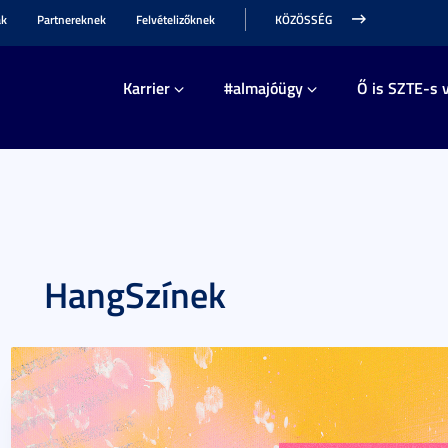
ak
Partnereknek
Felvételizőknek
KÖZÖSSÉG
Karrier
#almajóügy
Ő is SZTE-s v
HangSzínek