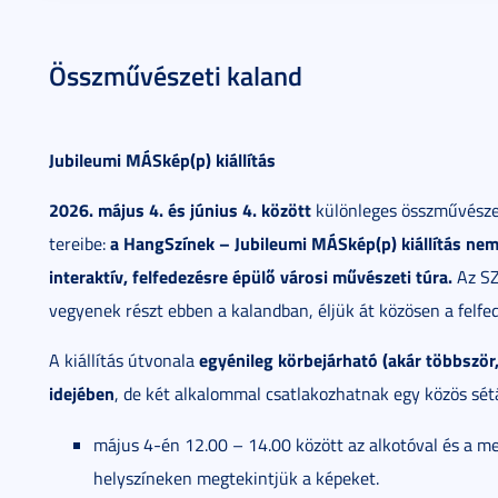
Összművészeti kaland
Jubileumi MÁSkép(p) kiállítás
2026. május 4. és június 4. között
különleges összművészet
a HangSzínek – Jubileumi MÁSkép(p) kiállítás n
tereibe:
interaktív, felfedezésre épülő városi művészeti túra.
Az SZ
vegyenek részt ebben a kalandban, éljük át közösen a felfe
egyénileg körbejárható (akár többször,
A kiállítás útvonala
idejében
, de két alkalommal csatlakozhatnak egy közös sét
május 4-én 12.00 – 14.00 között az alkotóval és a m
helyszíneken megtekintjük a képeket.