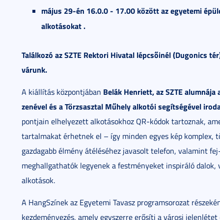
május 29-én 16.0.0 - 17.00 között az egyetemi épül
alkotásokat .
Találkozó az SZTE Rektori Hivatal lépcsőinél (Dugonics tér
várunk.
Belák Henriett, az SZTE alumnája a
A kiállítás központjában
zenével és a
Törzsasztal Műhely alkotói segítségével
irod
pontjain elhelyezett alkotásokhoz QR-kódok tartoznak, ame
tartalmakat érhetnek el – így minden egyes kép komplex, t
gazdagabb élmény átéléséhez javasolt telefon, valamint fej
meghallgathatók legyenek a festményeket inspiráló dalok, 
alkotások.
A HangSzínek az Egyetemi Tavasz programsorozat részeként 
kezdeményezés, amely egyszerre erősíti a városi jelenlétet