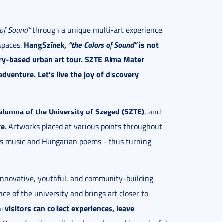
 of Sound”
through a unique multi-art experience
HangSzínek,
“the Colors of Sound”
is not
 spaces.
very-based urban art tour. SZTE Alma Mater
 adventure. Let’s live the joy of discovery
 alumna of the University of Szeged (SZTE)
, and
re
. Artworks placed at various points throughout
cess music and Hungarian poems - thus turning
innovative, youthful, and community-building
ce of the university and brings art closer to
visitors can collect experiences, leave
n: