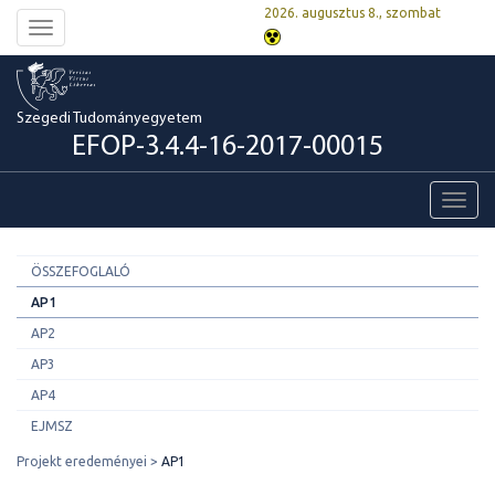
2026. augusztus 8., szombat
Toggle
navigation
Szegedi Tudományegyetem
EFOP-3.4.4-16-2017-00015
Toggl
navig
ÖSSZEFOGLALÓ
AP1
AP2
AP3
AP4
EJMSZ
Projekt eredeményei
AP1