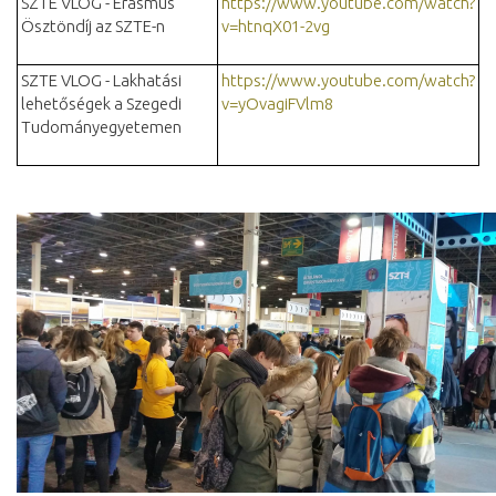
SZTE VLOG - Erasmus
https://www.youtube.com/watch?
Ösztöndíj az SZTE-n
v=htnqX01-2vg
SZTE VLOG - Lakhatási
https://www.youtube.com/watch?
lehetőségek a Szegedi
v=yOvagiFVlm8
Tudományegyetemen