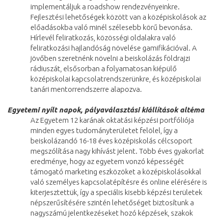
implementáljuk a roadshow rendezvényeinkre.
Fejlesztési lehetőségek között van a középiskolások az
előadásokba való minél szélesebb körű bevonása.
Hírlevél feliratkozás, közösségi oldalakra való
feliratkozási hajlandóság növelése gamifikációval. A
jövőben szeretnénk növelni a beiskolázás földrajzi
rádiuszát, elsősorban a folyamatosan kiépülő
középiskolai kapcsolatrendszerünkre, és középiskolai
tanári mentorrendszerre alapozva.
Egyetemi nyílt napok, pályaválasztási kiállítások altéma
Az Egyetem 12 karának oktatási képzési portfóliója
minden egyes tudományterületet felölel, így a
beiskolázandó 16-18 éves középiskolás célcsoport
megszólítása nagy kihívást jelent. Több éves gyakorlat
eredménye, hogy az egyetem vonzó képességét
támogató marketing eszközöket a középiskolásokkal
való személyes kapcsolatépítésre és online elérésére is
kiterjesztettük, így a speciális kisebb képzési területek
népszerűsítésére szintén lehetőséget biztosítunk a
nagyszámú jelentkezéseket hozó képzések, szakok