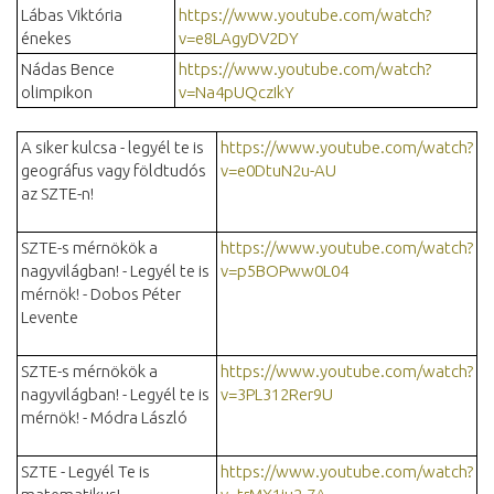
Lábas Viktória
https://www.youtube.com/watch?
énekes
v=e8LAgyDV2DY
Nádas Bence
https://www.youtube.com/watch?
olimpikon
v=Na4pUQczIkY
A siker kulcsa - legyél te is
https://www.youtube.com/watch?
geográfus vagy földtudós
v=e0DtuN2u-AU
az SZTE-n!
SZTE-s mérnökök a
https://www.youtube.com/watch?
nagyvilágban! - Legyél te is
v=p5BOPww0L04
mérnök! - Dobos Péter
Levente
SZTE-s mérnökök a
https://www.youtube.com/watch?
nagyvilágban! - Legyél te is
v=3PL312Rer9U
mérnök! - Módra László
SZTE - Legyél Te is
https://www.youtube.com/watch?