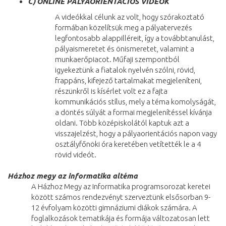
C)
ONLINE PÁLYAORIENTÁCIÓS VIDEÓK
A videókkal célunk az volt, hogy szórakoztató
formában közelítsük meg a pályatervezés
legfontosabb alappilléreit, így a továbbtanulást,
pályaismeretet és önismeretet, valamint a
munkaerőpiacot. Műfaji szempontból
igyekeztünk a fiatalok nyelvén szólni, rövid,
frappáns, kifejező tartalmakat megjeleníteni,
részünkről is kísérlet volt ez a fajta
kommunikációs stílus, mely a téma komolyságát,
a döntés súlyát a formai megjelenítéssel kívánja
oldani. Több középiskolától kaptuk azt a
visszajelzést, hogy a pályaorientációs napon vagy
osztályfőnöki óra keretében vetítették le a 4
rövid videót.
Házhoz megy az informatika altéma
A Házhoz Megy az Informatika programsorozat keretei
között számos rendezvényt szerveztünk elsősorban 9-
12 évfolyam közötti gimnáziumi diákok számára. A
foglalkozások tematikája és formája változatosan lett