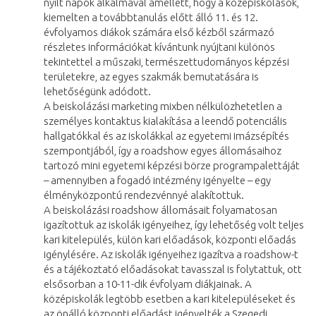
nyílt napok alkalmával amellett, hogy a középiskolások,
kiemelten a továbbtanulás előtt álló 11. és 12.
évfolyamos diákok számára első kézből származó
részletes információkat kívántunk nyújtani különös
tekintettel a műszaki, természettudományos képzési
területekre, az egyes szakmák bemutatására is
lehetőségünk adódott.
A beiskolázási marketing mixben nélkülözhetetlen a
személyes kontaktus kialakítása a leendő potenciális
hallgatókkal és az iskolákkal az egyetemi imázsépítés
szempontjából, így a roadshow egyes állomásaihoz
tartozó mini egyetemi képzési börze programpalettáját
– amennyiben a fogadó intézmény igényelte – egy
élményközpontú rendezvénnyé alakítottuk.
A beiskolázási roadshow állomásait folyamatosan
igazítottuk az iskolák igényeihez, így lehetőség volt teljes
kari kitelepülés, külön kari előadások, központi előadás
igénylésére. Az iskolák igényeihez igazítva a roadshow-t
és a tájékoztató előadásokat tavasszal is folytattuk, ott
elsősorban a 10-11-dik évfolyam diákjainak. A
középiskolák legtöbb esetben a kari kitelepüléseket és
az önálló központi előadást igényelték a Szegedi