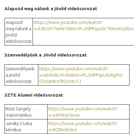
Alapozd meg nálunk a jövőd videósorozat
Alapozd
https://www.youtube.com/watch?
meg nálunk a
v=63DOiY7WnkY&list=PLJ50PPayU0cT89uVnQ6b
jövőd
videósorozat
Szenvedélyünk a Jövőd videósorozat
Szenvedélyünk
https://www.youtube.com/watch?
a jövőd
v=q69wBL9A-80&list=PLJ50PPayU0cRg9W-
videósorozat
CDcIqMk47BQ5nEcTJ
SZTE Alumni videósorozat
Röst Gergely
https://www.youtube.com/watch?
matematikus
v=eXPdnyOIsxw
Janáky Csaba
https://www.youtube.com/watch?
kémikus
v=9ClRIckhzb4