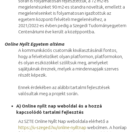
során is folyamatosan fejlesztettük, a 72 m2-es
megjelenésünket 90 m2-es standra növeltük, emellett a
megjelenéseinket is folyamatosan igazítottuk az
egyetem központi felvételi megjelenéséhez, a
2021/2022-es évben pedig a Szegedi Tudományegyetem
Centenáriumi éve került a középpontba.
Online Nyílt Egyetem altéma
A kommunikációs csatornák kiválasztásánál fontos,
hogy a felvételizőket olyan platformon, platformokon,
és olyan eszközökkel szólítsuk meg, amelyeket
sajátjuknak éreznek, melyek a mindennapjaik szerves
részét képezik.
Ennek érdekében az alábbi tartalmi fejlesztések
valósultak meg a projekt során.
A)
Online nyílt nap weboldal és a hozzá
kapcsolódó tartalmi fejlesztés
Az SZTE Online Nyílt Nap weboldala elérhető a
https://u-szeged.hu/online-nyiltnap
webcímen. A honlap