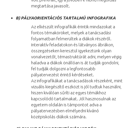
megtartása javasolt.
B)
PÁLYAORIENTÁCIÓS TARTALMÚ INFOGRAFIKA
Az elkészült infografikák érintik mindazokat a
fontos témaköröket, melyek a tanácsadási
folyamatban felmerültek a diákok részéről.
Interaktív feladatokon és látványos ábrákon,
összegzéseken keresztül igyekeztünk olyan
vonalvezetőt, témastruktúrát adni, melyen végig
haladva a diákok önállóan is át tudják gondolni,
fel tudják dolgozni a legfontosabb
pályatervezést érintő kérdéseket.
Az infografikákat a tanácsadások részeként, mint
vizuális kiegészítő eszközt is jól tudtuk használni,
hiszen kiválóan sűríti az egyes témákhoz
kapcsolódó tartalmakat. Jól hasznosulnak az
egyetem oldalán is támpontot adva a
pályatervezésben elmélyedni kívánó
középiskolás diákok számára.