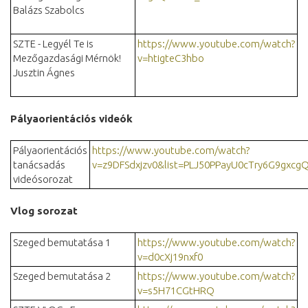
Balázs Szabolcs
SZTE - Legyél Te is
https://www.youtube.com/watch?
Mezőgazdasági Mérnök!
v=htigteC3hbo
Jusztin Ágnes
Pályaorientációs videók
Pályaorientációs
https://www.youtube.com/watch?
tanácsadás
v=z9DFSdxjzv0&list=PLJ50PPayU0cTry6G9gxcg
videósorozat
Vlog sorozat
Szeged bemutatása 1
https://www.youtube.com/watch?
v=d0cXj19nxf0
Szeged bemutatása 2
https://www.youtube.com/watch?
v=s5H71CGtHRQ