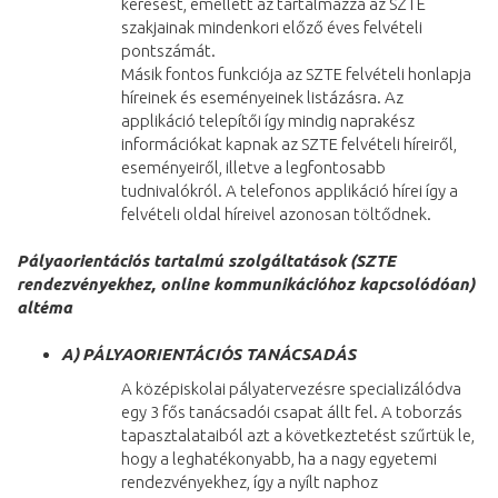
keresést, emellett az tartalmazza az SZTE
szakjainak mindenkori előző éves felvételi
pontszámát.
Másik fontos funkciója az SZTE felvételi honlapja
híreinek és eseményeinek listázásra. Az
applikáció telepítői így mindig naprakész
információkat kapnak az SZTE felvételi híreiről,
eseményeiről, illetve a legfontosabb
tudnivalókról. A telefonos applikáció hírei így a
felvételi oldal híreivel azonosan töltődnek.
Pályaorientációs tartalmú szolgáltatások (SZTE
rendezvényekhez, online kommunikációhoz kapcsolódóan)
altéma
A)
PÁLYAORIENTÁCIÓS TANÁCSADÁS
A középiskolai pályatervezésre specializálódva
egy 3 fős tanácsadói csapat állt fel. A toborzás
tapasztalataiból azt a következtetést szűrtük le,
hogy a leghatékonyabb, ha a nagy egyetemi
rendezvényekhez, így a nyílt naphoz