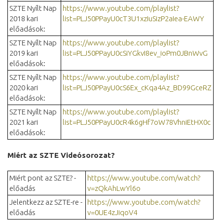
SZTE Nyílt Nap
https://www.youtube.com/playlist?
2018 kari
list=PLJ50PPayU0cT3U1xzIuSizP2aIea-EAWY
előadások:
SZTE Nyílt Nap
https://www.youtube.com/playlist?
2019 kari
list=PLJ50PPayU0cSiYGkvI8ev_ioPm0JBnWvG
előadások:
SZTE Nyílt Nap
https://www.youtube.com/playlist?
2020 kari
list=PLJ50PPayU0cS6Ex_cKqa4Az_BD99GceRZ
előadások:
SZTE Nyílt Nap
https://www.youtube.com/playlist?
2021 kari
list=PLJ50PPayU0cR4k6gHf7oW78VhniEtHX0c
előadások:
Miért az SZTE Videósorozat?
Miért pont az SZTE? -
https://www.youtube.com/watch?
előadás
v=zQkAhLwYl6o
Jelentkezz az SZTE-re -
https://www.youtube.com/watch?
előadás
v=0UE4zJiqoV4