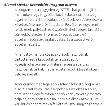
Alumni Mentor Utánpótlás Program altéma
A program során egy jelenlegi SZTE-s hallgató segített
mentorként egy vagy több középiskolai diákot a szegedi
egyetemi élettel kapcsolatos kérdésekben. A kérdések a
következő témaköröket fedik le: Felvételi és egyetemi
rendszerek, pályázati és ösztöndíj lehetőségek, lakhatás,
tömegközlekedés, információk egyes szakokról,
egyetemi épületek, óralátogatás, és a szegedi való
egyetemista lét.
A hallgatók, mind a középiskolások hasznosnak
tartották ezt a kapcsolati lehetőséget. A
középiskolások nagyon hálásak a segítségért, és
hasznosnak tartják még a felvételi előtti időszakokban
való részvételt.
A programot még legalább 2 félévig folytatni fogjuk. Az
első 2 lezárt félév után a legtöbb visszajelzés alapján,
nem szabad egy félévben gondolkodni, mivel a program
célja az, hogy segítsen a hallgató a diáknak az SZTE –re
kerülni, és az nem csak a felvételről szól, nagyon fontos a