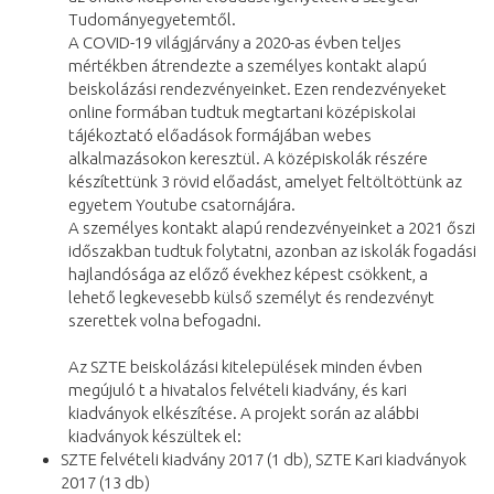
Tudományegyetemtől.
A COVID-19 világjárvány a 2020-as évben teljes
mértékben átrendezte a személyes kontakt alapú
beiskolázási rendezvényeinket. Ezen rendezvényeket
online formában tudtuk megtartani középiskolai
tájékoztató előadások formájában webes
alkalmazásokon keresztül. A középiskolák részére
készítettünk 3 rövid előadást, amelyet feltöltöttünk az
egyetem Youtube csatornájára.
A személyes kontakt alapú rendezvényeinket a 2021 őszi
időszakban tudtuk folytatni, azonban az iskolák fogadási
hajlandósága az előző évekhez képest csökkent, a
lehető legkevesebb külső személyt és rendezvényt
szerettek volna befogadni.
Az SZTE beiskolázási kitelepülések minden évben
megújuló t a hivatalos felvételi kiadvány, és kari
kiadványok elkészítése. A projekt során az alábbi
kiadványok készültek el:
SZTE felvételi kiadvány 2017 (1 db), SZTE Kari kiadványok
2017 (13 db)