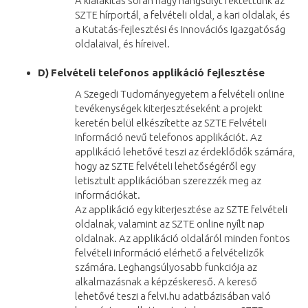
A kialakítás során nagy hangsúlyt fektettünk az
SZTE hírportál, a felvételi oldal, a kari oldalak, és
a Kutatás-fejlesztési és Innovációs Igazgatóság
oldalaival, és híreivel.
D)
Felvételi telefonos applikáció fejlesztése
A Szegedi Tudományegyetem a felvételi online
tevékenységek kiterjesztéseként a projekt
keretén belül elkészítette az SZTE Felvételi
Információ nevű telefonos applikációt. Az
applikáció lehetővé teszi az érdeklődők számára,
hogy az SZTE felvételi lehetőségéről egy
letisztult applikációban szerezzék meg az
információkat.
Az applikáció egy kiterjesztése az SZTE felvételi
oldalnak, valamint az SZTE online nyílt nap
oldalnak. Az applikáció oldaláról minden fontos
felvételi információ elérhető a felvételizők
számára. Leghangsúlyosabb funkciója az
alkalmazásnak a képzéskereső. A kereső
lehetővé teszi a felvi.hu adatbázisában való