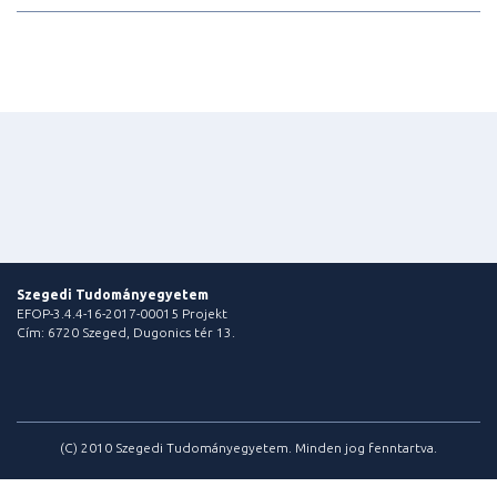
Szegedi Tudományegyetem
EFOP-3.4.4-16-2017-00015 Projekt
Cím: 6720 Szeged, Dugonics tér 13.
(C) 2010 Szegedi Tudományegyetem. Minden jog fenntartva.