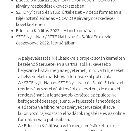
járványintézkedések következtében
SZTE Nyílt Nap és Szülői Értekezlet – videós formában a
tájékoztató előadás – COVID19 járványintézkedések
következtében
Educatio Kiállítás 2022. - Hibrid formában
SZTE Nyílt Nap / SZTE Nyílt Nap és Szülői Értekezlet
összevonva 2022. februárjában.
A pályaválasztási kiállításokra a projekt során kiemelten
kezelendő területeken a vártnál sokkal kevesebb
helyszínre hívták meg az egyetemet, mint vártuk, ezeket
a helyszíneket roadshow állomásokkal pótoltuk.
Az SZTE Nyílt Nap és SZTE Nyílt Nap és Szülői Értekezlet
rendezvény szeretnénk tovább fejleszteni, de mindkét
rendezvénynél a legnagyobb korlátot az épületeink
befogadóképessége jelenti. A fejlesztési lehetőségek
elsősorban a hibrid rendezvények tervezése, illetve
különböző tájékoztató előadások rögzítése és az online
formában való publikálása.
Az Educatio Kiállításon való megjelenésünket a projekt