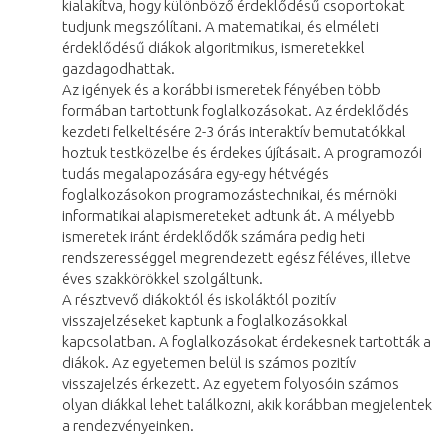
kialakítva, hogy különböző érdeklődésű csoportokat
tudjunk megszólítani. A matematikai, és elméleti
érdeklődésű diákok algoritmikus, ismeretekkel
gazdagodhattak.
Az igények és a korábbi ismeretek fényében több
formában tartottunk foglalkozásokat. Az érdeklődés
kezdeti felkeltésére 2-3 órás interaktív bemutatókkal
hoztuk testközelbe és érdekes újításait. A programozói
tudás megalapozására egy-egy hétvégés
foglalkozásokon programozástechnikai, és mérnöki
informatikai alapismereteket adtunk át. A mélyebb
ismeretek iránt érdeklődők számára pedig heti
rendszerességgel megrendezett egész féléves, illetve
éves szakkörökkel szolgáltunk.
A résztvevő diákoktól és iskoláktól pozitív
visszajelzéseket kaptunk a foglalkozásokkal
kapcsolatban. A foglalkozásokat érdekesnek tartották a
diákok. Az egyetemen belül is számos pozitív
visszajelzés érkezett. Az egyetem folyosóin számos
olyan diákkal lehet találkozni, akik korábban megjelentek
a rendezvényeinken.