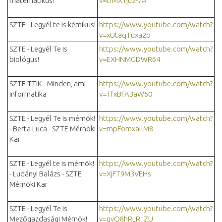
matematikus!
v=trMX1ju2-7A
SZTE - Legyél te is kémikus!
https://www.youtube.com/watch?
v=xUtaqTuxa2o
SZTE - Legyél Te is
https://www.youtube.com/watch?
biológus!
v=EXHNMGDWR64
SZTE TTIK - Minden, ami
https://www.youtube.com/watch?
informatika
v=TfxBFA3aW60
SZTE - Legyél Te is mérnök!
https://www.youtube.com/watch?
- Berta Luca - SZTE Mérnöki
v=mpFomxallM8
Kar
SZTE - Legyél te is mérnök!
https://www.youtube.com/watch?
- Ludányi Balázs - SZTE
v=XjFT9M3VEHs
Mérnöki Kar
SZTE - Legyél Te is
https://www.youtube.com/watch?
Mezőgazdasági Mérnök!
v=gvQ8hRLR_ZU