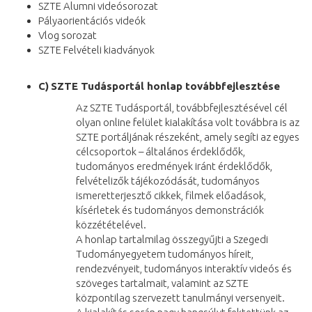
SZTE Alumni videósorozat
Pályaorientációs videók
Vlog sorozat
SZTE Felvételi kiadványok
C)
SZTE Tudásportál honlap továbbfejlesztése
Az SZTE Tudásportál, továbbfejlesztésével cél
olyan online felület kialakítása volt továbbra is az
SZTE portáljának részeként, amely segíti az egyes
célcsoportok – általános érdeklődők,
tudományos eredmények iránt érdeklődők,
felvételizők tájékozódását, tudományos
ismeretterjesztő cikkek, filmek előadások,
kísérletek és tudományos demonstrációk
közzétételével.
A honlap tartalmilag összegyűjti a Szegedi
Tudományegyetem tudományos híreit,
rendezvényeit, tudományos interaktív videós és
szöveges tartalmait, valamint az SZTE
központilag szervezett tanulmányi versenyeit.