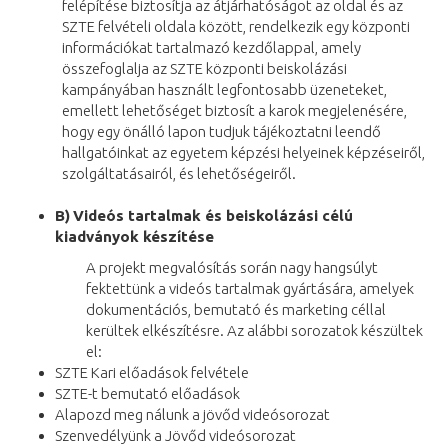
felépítése biztosítja az átjárhatóságot az oldal és az
SZTE felvételi oldala között, rendelkezik egy központi
információkat tartalmazó kezdőlappal, amely
összefoglalja az SZTE központi beiskolázási
kampányában használt legfontosabb üzeneteket,
emellett lehetőséget biztosít a karok megjelenésére,
hogy egy önálló lapon tudjuk tájékoztatni leendő
hallgatóinkat az egyetem képzési helyeinek képzéseiről,
szolgáltatásairól, és lehetőségeiről.
B)
Videós tartalmak és beiskolázási célú
kiadványok készítése
A projekt megvalósítás során nagy hangsúlyt
fektettünk a videós tartalmak gyártására, amelyek
dokumentációs, bemutató és marketing céllal
kerültek elkészítésre. Az alábbi sorozatok készültek
el:
SZTE Kari előadások felvétele
SZTE-t bemutató előadások
Alapozd meg nálunk a jövőd videósorozat
Szenvedélyünk a Jövőd videósorozat