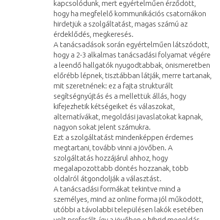
kapcsolódunk, mert egyértelműen érződött,
hogy ha megfelelő kommunikációs csatornákon
hirdetjük a szolgáltatást, magas számú az
érdeklődés, megkeresés.
A tanácsadások során egyértelműen látszódott,
hogy a 2-3 alkalmas tanácsadási folyamat végére
a leendő hallgatók nyugodtabbak, önismeretben
előrébb lépnek, tisztábban látják, merre tartanak,
mit szeretnének: ez a fajta strukturált
segítségnyújtás és a mellettük állás, hogy
kifejezhetik kétségeiket és válaszokat,
alternatívákat, megoldási javaslatokat kapnak,
nagyon sokat jelent számukra.
Ezt a szolgáltatást mindenképpen érdemes
megtartani, tovább vinni a jövőben. A
szolgáltatás hozzájárul ahhoz, hogy
megalapozottabb döntés hozzanak, több
oldalról átgondolják a választást.
A tanácsadási formákat tekintve mind a
személyes, mind az online forma jól működött,
utóbbi a távolabbi településen lakók esetében
volt preferált, így a jövőben e hibrid megoldás