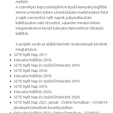
mellett.
A személyes kapcsolatépítésre épülő kampány legfőbb
eleme a minden évben a beiskolázási roadshowkon felül
a saját szervezésű nyílt napok, pályaválasztási
kiállításokon való részvétel, valamint minden évben
megrendezésre kerülő Educatio Nemzetközi Oktatási
kiállítás.
A projekt során az alábbi kiemelt rendezvények kerültek
megtartásra:
SZTE Nyílt Nap 2017.
Educatio Kiállítás 2018.
SZTE Nyílt Nap és Szülői Értekezlet 2018.
SZTE Nyílt Nap 2018.
Educatio Kiállítás 2019.
SZTE Nyílt Nap és Szülői Értekezlet 2019.
SZTE Nyílt Nap 2019.
Educatio Kiállítás 2020.
SZTE Nyílt Nap és Szülői Értekezlet 2020.
SZTE Nyílt Nap 2021. január - Online formában – COVID19
járványintézkedések következtében
Educatio Kiállítás 2021. Online formában – COVID19