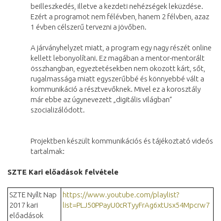
beilleszkedés, illetve a kezdeti nehézségek leküzdése.
Ezért a programot nem félévben, hanem 2 félvben, azaz
1 évben célszerű tervezni a jövőben.
A járványhelyzet miatt, a program egy nagy részét online
kellett lebonyolítani. Ez magában a mentor-mentorált
összhangban, egyeztetésekben nem okozott kárt, sőt,
rugalmassága miatt egyszerűbbé és könnyebbé vált a
kommunikáció a résztvevőknek. Mivel ez a korosztály
már ebbe az úgynevezett „digitális világban”
szocializálódott.
Projektben készült kommunikációs és tájékoztató videós
tartalmak:
SZTE Kari előadások felvétele
SZTE Nyílt Nap
https://www.youtube.com/playlist?
2017 kari
list=PLJ50PPayU0cRTyyFrAg6xtUsx54Mpcrw7
előadások