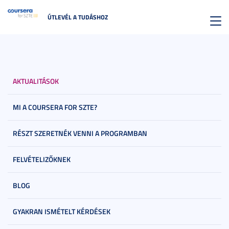
ÚTLEVÉL A TUDÁSHOZ
Toggl
navig
AKTUALITÁSOK
MI A COURSERA FOR SZTE?
RÉSZT SZERETNÉK VENNI A PROGRAMBAN
FELVÉTELIZŐKNEK
BLOG
GYAKRAN ISMÉTELT KÉRDÉSEK