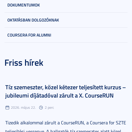
DOKUMENTUMOK
OKTATÁSBAN DOLGOZÓKNAK
COURSERA FOR ALUMNI
Friss hírek
Tíz szemeszter, közel kétezer teljesített kurzus –
jubileumi díjátadóval zárult a X. CourseRUN
2026. május 22.
2 perc
Tizedik alkalommal zárult a CourseRUN, a Coursera for SZTE
teljesítési versenye. A hallgatók tíz szemeszter alatt közel