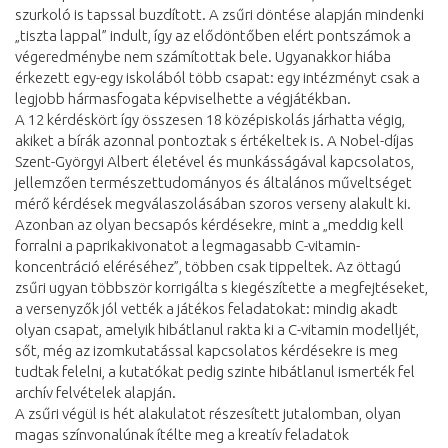
szurkoló is tapssal buzdított. A zsűri döntése alapján mindenki
„tiszta lappal” indult, így az elődöntőben elért pontszámok a
végeredménybe nem számítottak bele. Ugyanakkor hiába
érkezett egy-egy iskolából több csapat: egy intézményt csak a
legjobb hármasfogata képviselhette a végjátékban.
A 12 kérdéskört így összesen 18 középiskolás járhatta végig,
akiket a bírák azonnal pontoztak s értékeltek is. A Nobel-díjas
Szent-Györgyi Albert életével és munkásságával kapcsolatos,
jellemzően természettudományos és általános műveltséget
mérő kérdések megválaszolásában szoros verseny alakult ki.
Azonban az olyan becsapós kérdésekre, mint a „meddig kell
forralni a paprikakivonatot a legmagasabb C-vitamin-
koncentráció eléréséhez”, többen csak tippeltek. Az öttagú
zsűri ugyan többször korrigálta s kiegészítette a megfejtéseket,
a versenyzők jól vették a játékos feladatokat: mindig akadt
olyan csapat, amelyik hibátlanul rakta ki a C-vitamin modelljét,
sőt, még az izomkutatással kapcsolatos kérdésekre is meg
tudtak felelni, a kutatókat pedig szinte hibátlanul ismerték fel
archív felvételek alapján.
A zsűri végül is hét alakulatot részesített jutalomban, olyan
magas színvonalúnak ítélte meg a kreatív feladatok