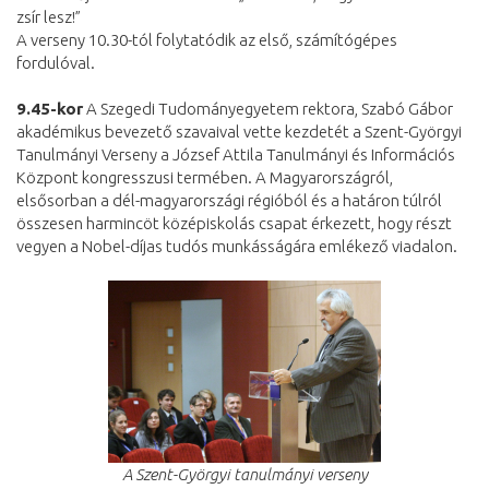
zsír lesz!”
A verseny 10.30-tól folytatódik az első, számítógépes
fordulóval.
9.45-kor
A Szegedi Tudományegyetem rektora, Szabó Gábor
akadémikus bevezető szavaival vette kezdetét a Szent-Györgyi
Tanulmányi Verseny a József Attila Tanulmányi és Információs
Központ kongresszusi termében. A Magyarországról
,
elsősorban a dél-magyarorszá
gi régióból és a határon túlról
összesen harmincöt középiskolás csapat érkezett, hogy részt
vegyen a Nobel-díjas tudós munkásságára emlékező viadalon.
A Szent-Györgyi tanulmányi verseny