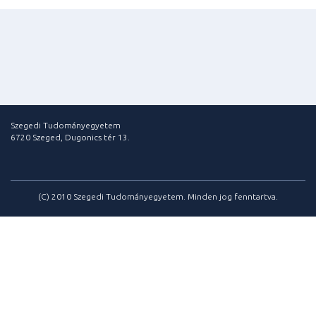
Szegedi Tudományegyetem
6720 Szeged, Dugonics tér 13.
(C) 2010 Szegedi Tudományegyetem. Minden jog fenntartva.