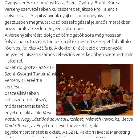
Gyógyszerésztudományi Kara, Szent-Györgyi Baráti Köre a
verseny szervezésében kulcsszerepet játszó Pro Talentis
Universitatis Alapítványnak nyújtott adományaival, e
gesztusban megmutatkozó összefogással jelentős mértékben
hozzájárult a kezdeményezés sikeréhez.
A verseny sikeréért dolgozó támogatók sora még hosszan
folytatható. Közéjük tartozik a játékmesteri szerepet fölvállaló
főorvos,
Kovács Attila
is. A doktor úr átérezte a versenyzők
helyzetét, hiszen számos televíziós vetélkedőben szerepelt már
– sikerrel.
Sokat dolgoztak az SZTE
Szent-Györgyi Tanulmányi
Verseny sikeréért a
kérdések
összeállításában
kulcsszerepet játszó,
módszertant is tanító
egyetemi oktatók
: Kopasz
Katalin, Nagy Lászlóné dr. Antal Erzsébet, Németh Veronika
, illetve
Vajda Tamás
, az Egyetemi Levéltár vezetője, aki
egyetemtörténetet is oktat. Az SZTE Rektori Hivatal Marketing