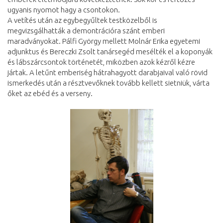
ugyanis nyomot hagy a csontokon.
A vetítés után az egybegyűltek testközelből is
megvizsgálhatták a demontrációra szánt emberi
maradványokat. Pálfi György mellett Molnár Erika egyetemi
adjunktus és Bereczki Zsolt tanársegéd mesélték el a koponyák
és lábszárcsontok történetét, miközben azok kézről kézre
jártak. A letűnt emberiség hátrahagyott darabjaival való rövid
ismerkedés után a résztvevőknek tovább kellett sietniük, várta
őket az ebéd és a verseny.