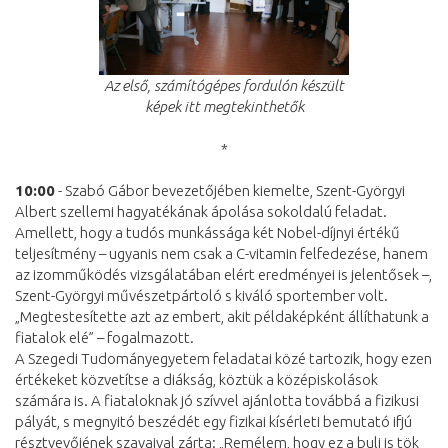
Az első, számítógépes fordulón készült
képek itt megtekinthetők
*
10:00
- Szabó Gábor bevezetőjében kiemelte, Szent-Györgyi
Albert szellemi hagyatékának ápolása sokoldalú feladat.
Amellett, hogy a tudós munkássága két Nobel-díjnyi értékű
teljesítmény – ugyanis nem csak a C-vitamin felfedezése, hanem
az izomműködés vizsgálatában elért eredményei is jelentősek –,
Szent-Györgyi művészetpártoló s kiváló sportember volt.
„Megtestesítette azt az embert, akit példaképként állíthatunk a
fiatalok elé” – fogalmazott.
A Szegedi Tudományegyetem feladatai közé tartozik, hogy ezen
értékeket közvetítse a diákság, köztük a középiskolások
számára is. A fiataloknak jó szívvel ajánlotta továbbá a fizikusi
pályát, s megnyitó beszédét egy fizikai kísérleti bemutató ifjú
résztvevőjének szavaival zárta: „Remélem, hogy ez a buli is tök