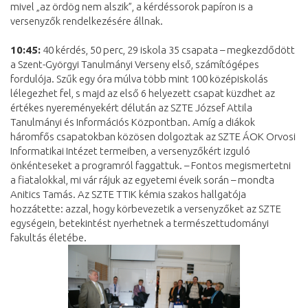
mivel „az ördög nem alszik”, a kérdéssorok papíron is a
versenyzők rendelkezésére állnak.
10:45:
40 kérdés, 50 perc, 29 iskola 35 csapata – megkezdődött
a Szent-Györgyi Tanulmányi Verseny első, számítógépes
fordulója. Szűk egy óra múlva több mint 100 középiskolás
lélegezhet fel, s majd az első 6 helyezett csapat küzdhet az
értékes nyereményekért délután az SZTE József Attila
Tanulmányi és Információs Központban. Amíg a diákok
háromfős csapatokban közösen dolgoztak az SZTE ÁOK Orvosi
Informatikai Intézet termeiben, a versenyzőkért izguló
önkénteseket a programról faggattuk. – Fontos megismertetni
a fiatalokkal, mi vár rájuk az egyetemi éveik során – mondta
Anitics Tamás. Az SZTE TTIK kémia szakos hallgatója
hozzátette: azzal, hogy körbevezetik a versenyzőket az SZTE
egységein, betekintést nyerhetnek a természettudományi
fakultás életébe.