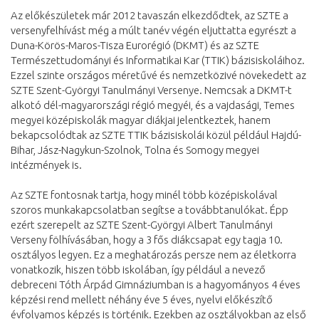
Az előkészületek már 2012 tavaszán elkezdődtek, az SZTE a
versenyfelhívást még a múlt tanév végén eljuttatta egyrészt a
Duna-Körös-Maros-Tisza Eurorégió (DKMT) és az SZTE
Természettudományi és Informatikai Kar (TTIK) bázisiskoláihoz.
Ezzel szinte országos méretűvé és nemzetközivé növekedett az
SZTE Szent-Györgyi Tanulmányi Versenye. Nemcsak a DKMT-t
alkotó dél-magyarországi régió megyéi, és a vajdasági, Temes
megyei középiskolák magyar diákjai jelentkeztek, hanem
bekapcsolódtak az SZTE TTIK bázisiskolái közül például Hajdú-
Bihar, Jász-Nagykun-Szolnok, Tolna és Somogy megyei
intézmények is.
Az SZTE fontosnak tartja, hogy minél több középiskolával
szoros munkakapcsolatban segítse a továbbtanulókat. Épp
ezért szerepelt az SZTE Szent-Györgyi Albert Tanulmányi
Verseny fölhívásában, hogy a 3 fős diákcsapat egy tagja 10.
osztályos legyen. Ez a meghatározás persze nem az életkorra
vonatkozik, hiszen több iskolában, így például a nevező
debreceni Tóth Árpád Gimnáziumban is a hagyományos 4 éves
képzési rend mellett néhány éve 5 éves, nyelvi előkészítő
évfolyamos képzés is történik. Ezekben az osztályokban az első