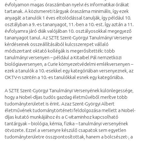
évfolyamon magas óraszámban nyelvi és informatikai órákat
tartanak. A közismereti tárgyak óraszáma minimális, így ezek
anyagát a tanulók 1 éves eltolódással tanulják, így például 10.
osztályban a 9.-es tananyagot, 11.-ben a 10.-est. Így aztán a 11.
évfolyamra járó diák valójában 10. osztályosokkal megegyező
tananyagot tanul. Az SZTE Szent-Györgyi Tanulmányi Versenye
kérdéseinek összeállításából kulcsszerepet vállaló
módszertant oktató kollégák is megerősítették: több
tanulmányi versenyen – például a Kitaibel Pál nemzetközi
biológiaversenyen, a Curie környezetvédelmi emlékversenyen –
ezek a tanulók a 10.-esekkel egy kategóriában versenyeznek, az
OKTV-n szintén a 10.-es tanulókkal esnek egy kategóriába.
A SZTE Szent-Györgyi Tanulmányi Versenyének különlegessége,
hogy a Nobel-díjas tudós gazdag életművéből merítve több
tudományterületet is érint. Azaz Szent-Györgyi Albert
életművének tudománytörténeti feldolgozása mellett a Nobel-
díjas kutató munkájához és a C-vitaminhoz kapcsolható
tantárgyak – biológia, kémia, fizika – tanulmányi versenyének
ötvözete. Ezzel a versenyre készülő csapatok sem egyetlen
tudományterületre összpontosítottak, hanem a bölcsészet-, a