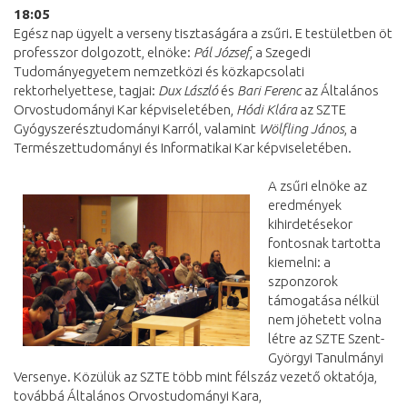
18:05
Egész nap ügyelt a verseny tisztaságára a zsűri. E testületben öt
professzor dolgozott, elnöke:
Pál József
, a Szegedi
Tudományegyetem nemzetközi és közkapcsolati
rektorhelyettese, tagjai:
Dux László
és
Bari Ferenc
az Általános
Orvostudományi Kar képviseletében,
Hódi Klára
az SZTE
Gyógyszerésztudományi Karról, valamint
Wölfling János
, a
Természettudományi és Informatikai Kar képviseletében.
A zsűri elnöke az
eredmények
kihirdetésekor
fontosnak tartotta
kiemelni: a
szponzorok
támogatása nélkül
nem jöhetett volna
létre az SZTE Szent-
Györgyi Tanulmányi
Versenye. Közülük az SZTE több mint félszáz vezető oktatója,
továbbá Általános Orvostudományi Kara,