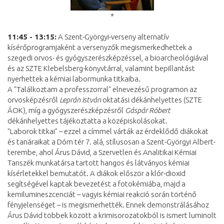
*
11:45 - 13:15:
A Szent-Györgyi-verseny alternatív
kísérőprogramjaként a versenyzők megismerkedhettek a
szegedi orvos- és gyógyszerészképzéssel, a bioarcheológiával
és az SZTE Klebelsberg-könyvtárral, valamint bepillantást
nyerhettek a kémiai labormunka titkaiba.
A "Találkoztam a professzorral" elnevezésű programon az
orvosképzésről
Leprán István
oktatási dékánhelyettes (SZTE
ÁOK), míg a gyógyszerészképzésről
Gáspár Róbert
dékánhelyettes tájékoztatta a középiskolásokat.
"Laborok titkai" – ezzel a címmel várták az érdeklődő diákokat
és tanáraikat a Dóm tér 7. alá, stílusosan a Szent-Györgyi Albert-
terembe, ahol Árus Dávid, a Szervetlen és Analitikai Kémiai
Tanszék munkatársa tartott hangos és látványos kémiai
kísérletekkel bemutatót. A diákok először a klór-dioxid
segítségével kaptak bevezetést a fotokémiába, majd a
kemilumineszcenciát – vagyis kémiai reakció során történő
fényjelenséget – is megismerhették. Ennek demonstrálásához
Árus Dávid többek között a krimisorozatokból is ismert luminolt