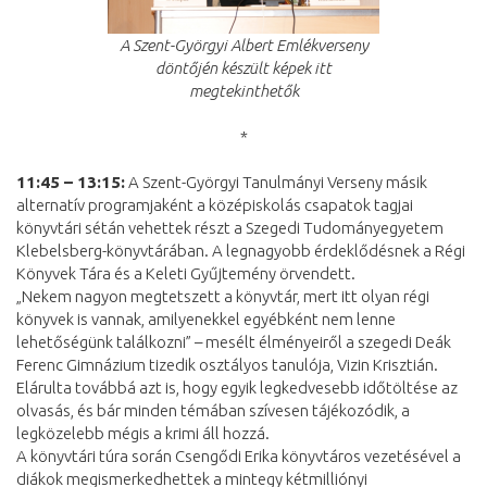
A Szent-Györgyi Albert Emlékverseny
döntőjén készült képek itt
megtekinthetők
*
11:45 – 13:15:
A Szent-Györgyi Tanulmányi Verseny másik
alternatív programjaként a középiskolás csapatok tagjai
könyvtári sétán vehettek részt a Szegedi Tudományegyetem
Klebelsberg-könyvtárában. A legnagyobb érdeklődésnek a Régi
Könyvek Tára és a Keleti Gyűjtemény örvendett.
„Nekem nagyon megtetszett a könyvtár, mert itt olyan régi
könyvek is vannak, amilyenekkel egyébként nem lenne
lehetőségünk találkozni” – mesélt élményeiről a szegedi Deák
Ferenc Gimnázium tizedik osztályos tanulója, Vizin Krisztián.
Elárulta továbbá azt is, hogy egyik legkedvesebb időtöltése az
olvasás, és bár minden témában szívesen tájékozódik, a
legközelebb mégis a krimi áll hozzá.
A könyvtári túra során Csengődi Erika könyvtáros vezetésével a
diákok megismerkedhettek a mintegy kétmilliónyi