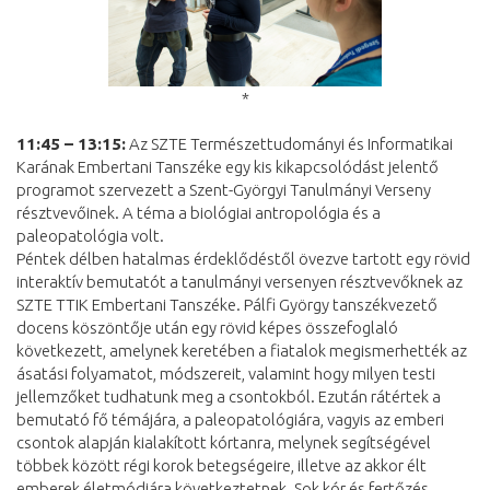
*
11:45 – 13:15:
Az SZTE Természettudományi és Informatikai
Karának Embertani Tanszéke egy kis kikapcsolódást jelentő
programot szervezett a Szent-Györgyi Tanulmányi Verseny
résztvevőinek. A téma a biológiai antropológia és a
paleopatológia volt.
Péntek délben hatalmas érdeklődéstől övezve tartott egy rövid
interaktív bemutatót a tanulmányi versenyen résztvevőknek az
SZTE TTIK Embertani Tanszéke. Pálfi György tanszékvezető
docens köszöntője után egy rövid képes összefoglaló
következett, amelynek keretében a fiatalok megismerhették az
ásatási folyamatot, módszereit, valamint hogy milyen testi
jellemzőket tudhatunk meg a csontokból. Ezután rátértek a
bemutató fő témájára, a paleopatológiára, vagyis az emberi
csontok alapján kialakított kórtanra, melynek segítségével
többek között régi korok betegségeire, illetve az akkor élt
emberek életmódjára következtetnek. Sok kór és fertőzés