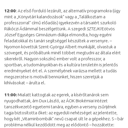
12:00
: Az első forduló lezárult, az alternatív programokra (úgy
mint a „Könyvtári kalandozások” vagy a „Találkoztam a
professzorral” című előadás) igyekezvén a társaiért szurkoló
Rákóczi Ádámmal beszélgettünk. A szegedi
SZTEJKI
Eötvös
József Egységes Gimnázium diákja elmondta, hogy egyéni
feladatokkal és tanári segítséggel készültek a versenyre. –
Nyomon követtük Szent-Györgyi Albert munkáját, olvastuk a
szövegeit, és próbáltunk minél többet megtudni az általa elért
sikerekről. Nagyon sokszínű ember volt a professzor, a
sportban, a tudományokban és a kultúra területén is jelentős
eredményeket ért el. A személyének varázsa mellett a tudás
megszerzése is motivál bennünket, hiszen szeretjük a
kihívásokat – árulta el.
11:00:
Mialatt kattogtak az egerek, a kísérőtanárok sem
nyugodhattak, ám Dux László, az ÁOK Biokémiai Intézet
tanszékvezető egyetemi tanára, egyben a verseny zsűrijének
tagja biztosította őket: az egyedüli nehézséget az jelentette,
hogy két „Vitaminbombák” nevű csapat ült le a gépekhez. S – bár
probléma nélkül kezdődött meg az elődöntő – hozzátette: