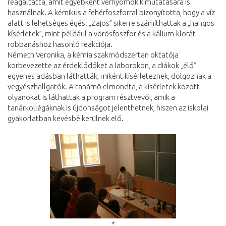
reagáltatta, amit egyébként vérnyomok kimutatására is
használnak. A kémikus a fehérfoszforral bizonyította, hogy a víz
alatt is lehetséges égés. „Zajos” sikerre számíthattak a „hangos
kísérletek”, mint például a vörösfoszfor és a kálium-klorát
robbanáshoz hasonló reakciója.
Németh Veronika, a kémia szakmódszertan oktatója
körbevezette az érdeklődőket a laborokon, a diákok „élő”
egyenes adásban láthatták, miként kísérleteznek, dolgoznak a
vegyészhallgatók. A tanárnő elmondta, a kísérletek között
olyanokat is láthattak a program résztvevői, amik a
tanárkollégáknak is újdonságot jelenthetnek, hiszen az iskolai
gyakorlatban kevésbé kerülnek elő.
*