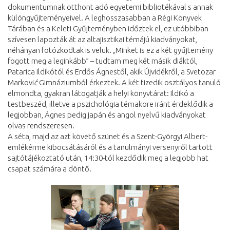
dokumentumnak otthont adó egyetemi bibliotékával s annak
különgyűjteményeivel. A leghosszasabban a Régi Könyvek
Tárában és a Keleti Gyűjteményben időztek el, ez utóbbiban
szívesen lapozták át az altajisztikai témájú kiadványokat,
néhányan fotózkodtak is velük. „Minket is ez a két gyűjtemény
fogott meg a leginkább” – tudtam meg két másik diáktól,
Patarica Ildikótól és Erdős Ágnestől, akik Újvidékről, a Svetozar
Markovi
ć
Gimnáziumból érkeztek. A két tizedik osztályos tanuló
elmondta, gyakran látogatják a helyi könyvtárat: Ildikó a
testbeszéd, illetve a pszichológia témaköre iránt érdeklődik a
legjobban, Ágnes pedig japán és angol nyelvű kiadványokat
olvas rendszeresen.
A séta, majd az azt követő szünet és a Szent-Györgyi Albert-
emlékérme kibocsátásáról és a tanulmányi versenyről tartott
sajtótájékoztató után, 14:30-tól kezdődik meg a legjobb hat
csapat számára a döntő.