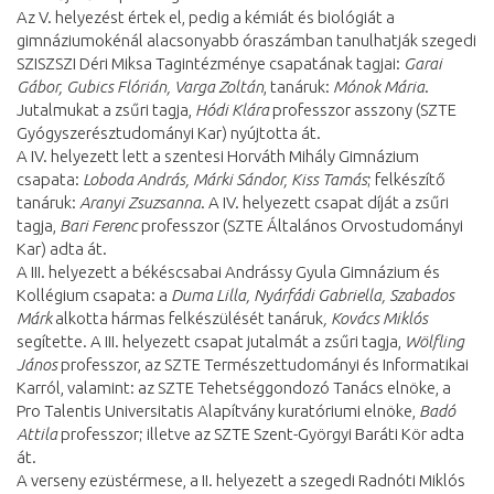
Az V. helyezést értek el, pedig a kémiát és biológiát a
gimnáziumokénál alacsonyabb óraszámban tanulhatják szegedi
SZISZSZI Déri Miksa Tagintézménye csapatának tagjai:
Garai
Gábor, Gubics Flórián, Varga Zoltán
, tanáruk:
Mónok Mária
.
Jutalmukat a zsűri tagja,
Hódi Klára
professzor asszony (SZTE
Gyógyszerésztudományi Kar) nyújtotta át.
A IV. helyezett lett a szentesi Horváth Mihály Gimnázium
csapata:
Loboda András, Márki Sándor, Kiss Tamás
; felkészítő
tanáruk:
Aranyi Zsuzsanna
. A IV. helyezett csapat díját a zsűri
tagja,
Bari Ferenc
professzor (SZTE Általános Orvostudományi
Kar) adta át.
A III. helyezett a békéscsabai Andrássy Gyula Gimnázium és
Kollégium csapata: a
Duma Lilla, Nyárfádi Gabriella, Szabados
Márk
alkotta hármas felkészülését tanáruk
, Kovács Miklós
segítette. A III. helyezett csapat jutalmát a zsűri tagja,
Wölfling
János
professzor, az SZTE Természettudományi és Informatikai
Karról, valamint: az SZTE Tehetséggondozó Tanács elnöke, a
Pro Talentis Universitatis Alapítvány kuratóriumi elnöke,
Badó
Attila
professzor; illetve az SZTE Szent-Györgyi Baráti Kör adta
át.
A verseny ezüstérmese, a II. helyezett a szegedi Radnóti Miklós