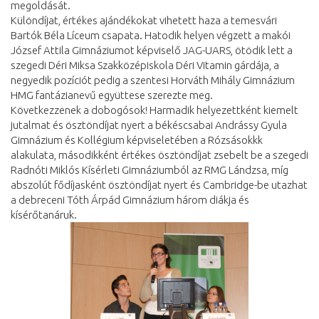
megoldását.
Különdíjat, értékes ajándékokat vihetett haza a temesvári
Bartók Béla Líceum csapata. Hatodik helyen végzett a makói
József Attila Gimnáziumot képviselő JAG-UARS, ötödik lett a
szegedi Déri Miksa Szakközépiskola Déri Vitamin gárdája, a
negyedik pozíciót pedig a szentesi Horváth Mihály Gimnázium
HMG fantázianevű együttese szerezte meg.
Következzenek a dobogósok! Harmadik helyezettként kiemelt
jutalmat és ösztöndíjat nyert a békéscsabai Andrássy Gyula
Gimnázium és Kollégium képviseletében a Rózsásokkk
alakulata, másodikként értékes ösztöndíjat zsebelt be a szegedi
Radnóti Miklós Kísérleti Gimnáziumból az RMG Lándzsa, míg
abszolút fődíjasként ösztöndíjat nyert és Cambridge-be utazhat
a debreceni Tóth Árpád Gimnázium három diákja és
kísérőtanáruk.