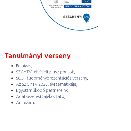
Tanulmányi verseny
Felhívás
,
SZGYTV felvételi plusz pontok
,
SCUP tudományprezentációs verseny
,
Az SZGYTV 2026. évi tematikája
,
Együttműködő partnereink
,
Adatkezelési tájékoztató
,
Archívum
.