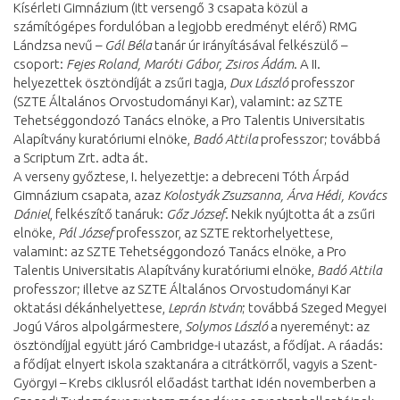
Kísérleti Gimnázium (itt versengő 3 csapata közül a
számítógépes fordulóban a legjobb eredményt elérő) RMG
Lándzsa nevű –
Gál Béla
tanár úr irányításával felkészülő –
csoport:
Fejes Roland, Maróti Gábor, Zsiros Ádám
. A II.
helyezettek ösztöndíját a zsűri tagja,
Dux László
professzor
(SZTE Általános Orvostudományi Kar), valamint: az SZTE
Tehetséggondozó Tanács elnöke, a Pro Talentis Universitatis
Alapítvány kuratóriumi elnöke,
Badó Attila
professzor; továbbá
a Scriptum Zrt. adta át.
A verseny győztese, I. helyezettje: a debreceni Tóth Árpád
Gimnázium csapata, azaz
Kolostyák Zsuzsanna, Árva Hédi, Kovács
Dániel
, felkészítő tanáruk:
Gőz József
. Nekik nyújtotta át a zsűri
elnöke,
Pál József
professzor, az SZTE rektorhelyettese,
valamint: az SZTE Tehetséggondozó Tanács elnöke, a Pro
Talentis Universitatis Alapítvány kuratóriumi elnöke,
Badó Attila
professzor; illetve az SZTE Általános Orvostudományi Kar
oktatási dékánhelyettese,
Leprán István
; továbbá Szeged Megyei
Jogú Város alpolgármestere,
Solymos László
a nyereményt: az
ösztöndíjjal együtt járó Cambridge-i utazást, a fődíjat. A ráadás:
a fődíjat elnyert iskola szaktanára a citrátkörről, vagyis a Szent-
Györgyi – Krebs ciklusról előadást tarthat idén novemberben a