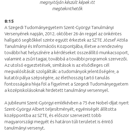
megnyitóján készült képek itt
megtekinthetők
8:15
A Szegedi Tudományegyetem Szent-Györgyi Tanulmányi
Versenyének napján, 2012. október 26-án reggel az önkéntes
hallgató segítőkkel szinte együtt érkeztek az SZTE József Attila
Tanulmányi és Információs Központjába, illetve a rendezvény
további hat helyszínére a kérdéseket összeállító munkacsoport,
valamint a zsűri tagjai, továbbá a további programok szervezői.
Az utolsó egyeztetések, simítások is az elsődleges cél
megvalósítását szolgálták: a tudományok jelentőségére, a
kutatói pálya szépségére, az élethosszig tartó tanulás
fontosságára hívja föl a figyelmet a Szegedi Tudományegyetem
a középiskolásoknak hirdetett tanulmányi versennyel.
A jubileumi Szent-Györgyi emlékévben a 75 éve Nobel-díjat nyert
Szent-Györgyi Albert teljesítményét, egyéniségét állította
középpontba az SZTE, és először szervezett több
magyarországi megyét és határon túli területet is érintő
tanulmányi versenyt.