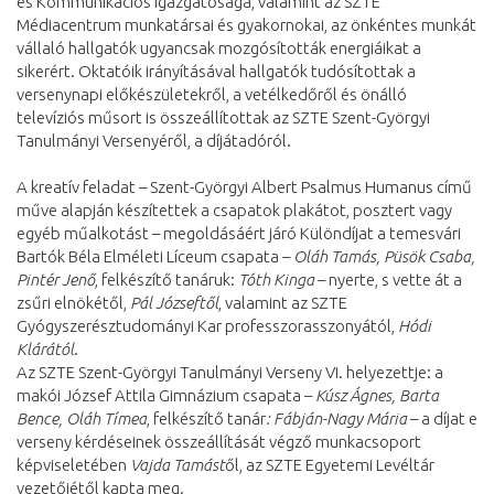
és Kommunikációs Igazgatósága, valamint az SZTE
Médiacentrum munkatársai és gyakornokai, az önkéntes munkát
vállaló hallgatók ugyancsak mozgósították energiáikat a
sikerért. Oktatóik irányításával hallgatók tudósítottak a
versenynapi előkészületekről, a vetélkedőről és önálló
televíziós műsort is összeállítottak az SZTE Szent-Györgyi
Tanulmányi Versenyéről, a díjátadóról.
A kreatív feladat – Szent-Györgyi Albert Psalmus Humanus című
műve alapján készítettek a csapatok plakátot, posztert vagy
egyéb műalkotást – megoldásáért járó Különdíjat a temesvári
Bartók Béla Elméleti Líceum csapata –
Oláh Tamás, Püsök Csaba,
Pintér Jenő
, felkészítő tanáruk:
Tóth Kinga
– nyerte, s vette át a
zsűri elnökétől,
Pál Józseftől
, valamint az SZTE
Gyógyszerésztudományi Kar professzorasszonyától,
Hódi
Klárától
.
Az SZTE Szent-Györgyi Tanulmányi Verseny VI. helyezettje: a
makói József Attila Gimnázium csapata –
Kúsz Ágnes, Barta
Bence, Oláh Tímea
, felkészítő tanár
: Fábján-Nagy Mária
– a díjat e
verseny kérdéseinek összeállítását végző munkacsoport
képviseletében
Vajda Tamást
ől, az SZTE Egyetemi Levéltár
vezetőjétől kapta meg.