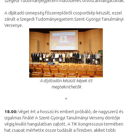
Szegedi Tudományegyetem másodéves orvostanhallgatóinak.
A díjátadó ünnepség főszereplőiről csoportkép készült, ezzel
zárult a Szegedi Tudományegyetem Szent-Györgyi Tanulmányi
Versenye.
A díjátadón készült képek itt
megtekinthetők
*
18.00:
Véget ért a hosszú és embert próbáló, de nagyszerű és
izgalmas finálé! A Szent-Györgyi Tanulmányi Verseny döntője
végig kiváló hangulatban zajlott. A TIK kongresszusi termében
hat csapat mérhette össze tudását a finisben, akiket több