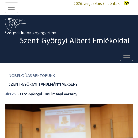
2026. augusztus 7., péntek
Toggle
navigation
Szegedi Tudományegyetem
Szent-Györgyi Albert Emlékoldal
Toggl
navig
NOBEL-DÍJAS REKTORUNK
SZENT-GYÖRGYI TANULMÁNYI VERSENY
Hírek
Szent-Györgyi Tanulmányi Verseny