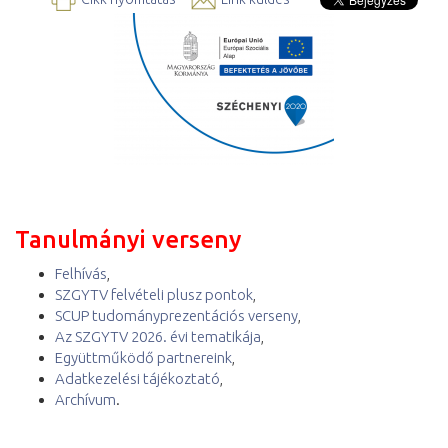
Tanulmányi verseny
Felhívás
,
SZGYTV felvételi plusz pontok
,
SCUP tudományprezentációs verseny
,
Az SZGYTV 2026. évi tematikája
,
Együttműködő partnereink
,
Adatkezelési tájékoztató
,
Archívum
.