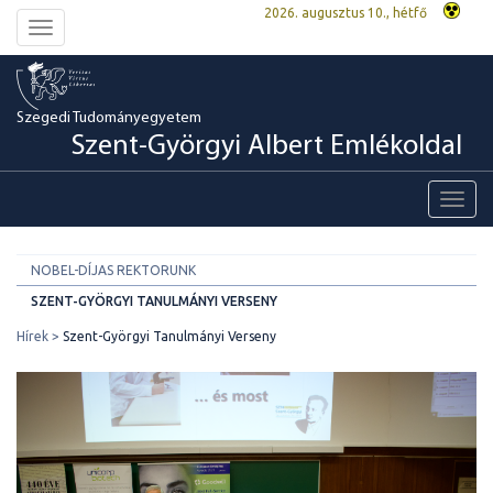
2026. augusztus 10., hétfő
Toggle
navigation
Szegedi Tudományegyetem
Szent-Györgyi Albert Emlékoldal
Toggl
navig
NOBEL-DÍJAS REKTORUNK
SZENT-GYÖRGYI TANULMÁNYI VERSENY
Hírek
Szent-Györgyi Tanulmányi Verseny