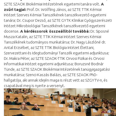
SZTE SZAOK Biokémiai Intézetének egyetemi tanára volt.
A
zsűri tagjai:
Prof. Dr. Wölfling János, az SZTE TTIK Kémiai
Intézet Szerves Kémiai Tanszékének tanszékvezető egyetemi
tanára; Dr. Csupor Dezső, az SZTE GYTK Klinikai Gyógyszerészeti
Intézet Mikrobiológiai Tanszékének tanszékvezető egyetemi
docense.
A kérdéssorok összeállítói továbbá:
Dr. Siposné
Musza Katalin, az SZTE TTIK Kémiai Intézet Szerves Kémiai
Tanszékének tudományos munkatársa; Dr. Nagy Lászlóné dr.
Antal Erzsébet, az SZTE TTIK Biológia Intézet Élettani,
Szervezettani és Idegtudományi Tanszék egyetemi adjunktusa;
Dr. Makra Péter, az SZTE SZAOK-TTIK Orvosi Fizikai és Orvosi
Informatikai Intézet egyetemi adjunktusa; Boruzsné Bodnár
Tünde, az SZTE SZAOK Biokémiai Intézetének tanügyigazgatási
munkatársa; Szenci-Kaszás Balázs, az SZTE SZAOK PhD-
hallgatója, aki annak idején maga is részt vett az SZGYTV-n, és
csapatával meg is nyerte a versenyt.