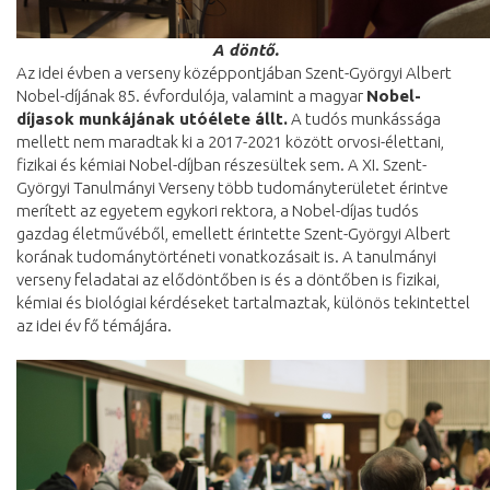
A döntő.
Az idei évben a verseny középpontjában Szent-Györgyi Albert
Nobel-díjának 85. évfordulója, valamint a magyar
Nobel-
díjasok munkájának utóélete állt.
A tudós munkássága
mellett nem maradtak ki a 2017-2021 között orvosi-élettani,
fizikai és kémiai Nobel-díjban részesültek sem. A XI. Szent-
Györgyi Tanulmányi Verseny több tudományterületet érintve
merített az egyetem egykori rektora, a Nobel-díjas tudós
gazdag életművéből, emellett érintette Szent-Györgyi Albert
korának tudománytörténeti vonatkozásait is. A tanulmányi
verseny feladatai az elődöntőben is és a döntőben is fizikai,
kémiai és biológiai kérdéseket tartalmaztak, különös tekintettel
az idei év fő témájára.