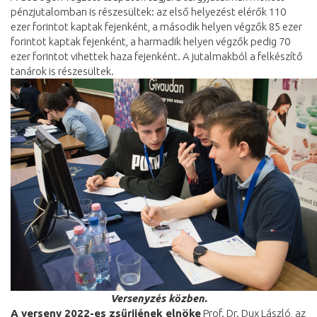
pénzjutalomban is részesültek: az első helyezést elérők 110
ezer forintot kaptak fejenként, a második helyen végzők 85 ezer
forintot kaptak fejenként, a harmadik helyen végzők pedig 70
ezer forintot vihettek haza fejenként. A jutalmakból a felkészítő
tanárok is részesültek.
Versenyzés közben.
A verseny 2022-es zsűrijének elnöke
Prof. Dr. Dux László, az