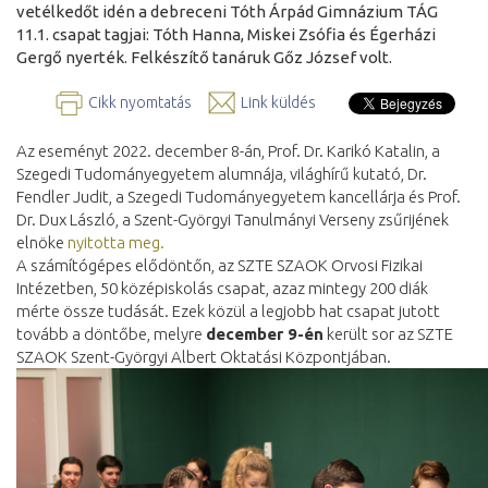
vetélkedőt idén a debreceni Tóth Árpád Gimnázium TÁG
11.1. csapat tagjai: Tóth Hanna, Miskei Zsófia és Égerházi
Gergő nyerték. Felkészítő tanáruk Gőz József volt.
Cikk nyomtatás
Link küldés
Az eseményt 2022. december 8-án, Prof. Dr. Karikó Katalin, a
Szegedi Tudományegyetem alumnája, világhírű kutató, Dr.
Fendler Judit, a Szegedi Tudományegyetem kancellárja és Prof.
Dr. Dux László, a Szent-Györgyi Tanulmányi Verseny zsűrijének
elnöke
nyitotta meg.
A számítógépes elődöntőn, az SZTE SZAOK Orvosi Fizikai
Intézetben, 50 középiskolás csapat, azaz mintegy 200 diák
mérte össze tudását. Ezek közül a legjobb hat csapat jutott
tovább a döntőbe, melyre
december 9-én
került sor az SZTE
SZAOK Szent-Györgyi Albert Oktatási Központjában.