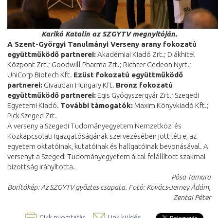
Karikó Katalin az SZGYTV megnyitóján.
A Szent-Györgyi Tanulmányi Verseny arany fokozatú
együttműködő partnerei:
Akadémiai Kiadó Zrt.; Diákhitel
Központ Zrt.; Goodwill Pharma Zrt.; Richter Gedeon Nyrt.;
UniCorp Biotech Kft.
Ezüst fokozatú együttműködő
partnerei:
Givaudan Hungary Kft.
Bronz fokozatú
együttműködő partnerei:
Egis Gyógyszergyár Zrt.; Szegedi
Egyetemi Kiadó.
További támogatók:
Maxim Könyvkiadó Kft.;
Pick Szeged Zrt.
A verseny a Szegedi Tudományegyetem Nemzetközi és
Közkapcsolati Igazgatóságának szervezésében jött létre, az
egyetem oktatóinak, kutatóinak és hallgatóinak bevonásával. A
versenyt a Szegedi Tudományegyetem által felállított szakmai
bizottság irányította.
Pósa Tamara
Borítókép: Az SZGYTV győztes csapata. Fotó: Kovács-Jerney Ádám,
Zentai Péter
Cikk nyomtatás
Link küldés