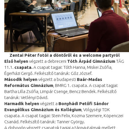
Zentai Péter fotói a döntőről és a welcome partyról
Első
helyen
végzett a debreceni
Tóth Árpád Gimnázium
TÁG
11.1.
csapata.
A csapat tagjai: Tóth Hanna, Miskei Zsófia,
Égerházi Gergő. Felkészítő tanáruk: Gőz József.
Második helyen
végzett a budapesti
Baár-Madas
Református Gimnázium
, BMRG 1. csapata. A csapat tagjai:
Bartha Lilla Zsófia, Limpár Csenge, Bencz Bendek. Felkészítő
tanáruk: Vetlényi Dávid.
Harmadik helyen
végzett a
Bonyhádi Petőfi Sándor
Evangélikus Gimnázium és Kollégium
, Völgységi TDK
csapata. A csapat tagjai: Stein Felix, Kozma Szemere, Köpenczei
Csanád. Felkészítő tanáruk: Tanner György.
A dobogón végzett csapatok tagjai a tárgyjutalmak mellett