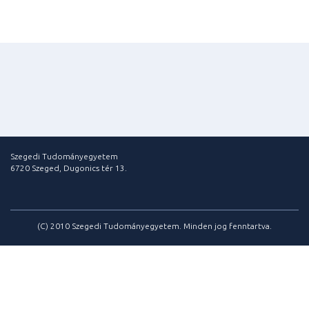
Szegedi Tudományegyetem
6720 Szeged, Dugonics tér 13.
(C) 2010 Szegedi Tudományegyetem. Minden jog fenntartva.