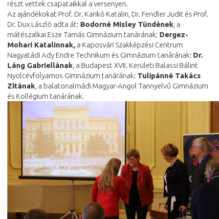
részt vettek csapataikkal a versenyen.
Az ajándékokat Prof. Dr. Karikó Katalin, Dr. Fendler Judit és Prof.
Dr. Dux László adta át:
Bodorné Misley Tündének
, a
mátészalkai Esze Tamás Gimnázium tanárának;
Dergez-
Mohari Katalinnak,
a Kaposvári Szakképzési Centrum
Nagyatádi Ady Endre Technikum és Gimnázium tanárának;
Dr.
Láng Gabriellának
, a Budapest XVII. Kerületi Balassi Bálint
Nyolcévfolyamos Gimnázium tanárának;
Tulipánné Takács
Zitának
, a balatonalmádi Magyar-Angol Tannyelvű Gimnázium
és Kollégium tanárának.