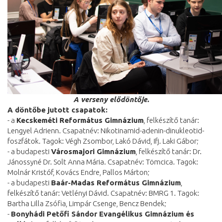
A verseny elődöntője.
A döntőbe jutott csapatok:
- a
Kecskeméti Református Gimnázium
, felkészítő tanár:
Lengyel Adrienn. Csapatnév: Nikotinamid-adenin-dinukleotid-
foszfátok. Tagok: Végh Zsombor, Lakó Dávid, Ifj. Laki Gábor;
- a budapesti
Városmajori Gimnázium
, felkészítő tanár: Dr.
Jánossyné Dr. Solt Anna Mária. Csapatnév: Tömcica. Tagok:
Molnár Kristóf, Kovács Endre, Pallos Márton;
- a budapesti
Baár-Madas Református Gimnázium
,
felkészítő tanár: Vetlényi Dávid. Csapatnév: BMRG 1. Tagok:
Bartha Lilla Zsófia, Limpár Csenge, Bencz Bendek;
-
Bonyhádi Petőfi Sándor Evangélikus Gimnázium és