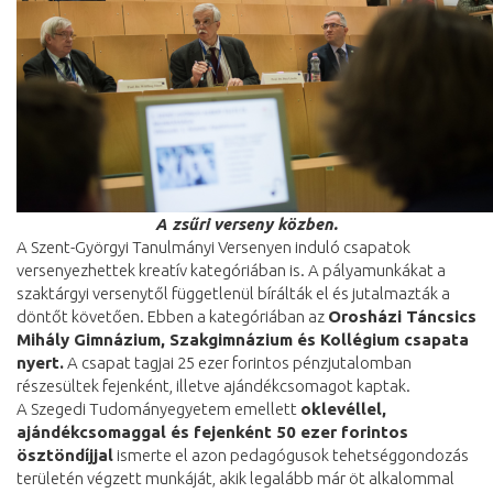
A zsűri verseny közben.
A Szent-Györgyi Tanulmányi Versenyen induló csapatok
versenyezhettek kreatív kategóriában is. A pályamunkákat a
szaktárgyi versenytől függetlenül bírálták el és jutalmazták a
döntőt követően. Ebben a kategóriában az
Orosházi Táncsics
Mihály Gimnázium, Szakgimnázium és Kollégium csapata
nyert.
A csapat tagjai 25 ezer forintos pénzjutalomban
részesültek fejenként, illetve ajándékcsomagot kaptak.
A Szegedi Tudományegyetem emellett
oklevéllel,
ajándékcsomaggal és fejenként 50 ezer forintos
ösztöndíjjal
ismerte el azon pedagógusok tehetséggondozás
területén végzett munkáját, akik legalább már öt alkalommal