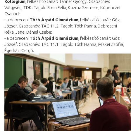
Kollégium
, felkészítő tanár: Tanner György. Csapatnév:
Völgységi TDK. Tagok: Stein Felix, Kozma Szemere, Köpenczei
Csanád;
- a debreceni
Tóth Árpád Gimnázium
, felkészítő tanár: Gőz
József. Csapatnév: TÁG 11.2. Tagok: Tóth Panna, Debreceni
Réka, Jenei Dániel Csaba;
- a debreceni
Tóth Árpád Gimnázium
, felkészítő tanár: Gőz
József. Csapatnév: TÁG 11.1. Tagok: Tóth Hanna, Miskei Zsófia,
Égerházi Gergő.