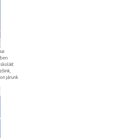
iai
ében
skoláit
zőink,
on járunk