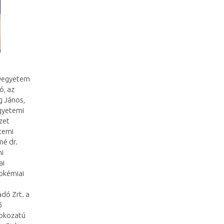
nyegyetem
ó, az
g János,
gyetemi
zet
etemi
né dr.
ni
ai
okémiai
dó Zrt. a
ő
fokozatú