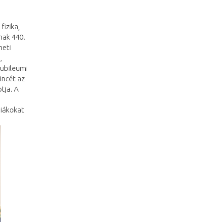
izika,
nak 440.
neti
,
jubileumi
incét az
tja. A
diákokat