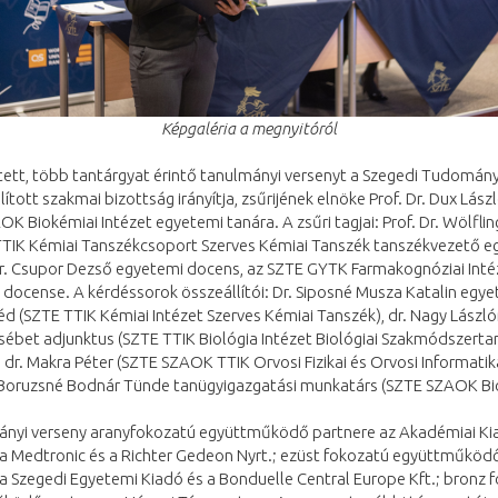
Képgaléria a megnyitóról
tett, több tantárgyat érintő tanulmányi versenyt a Szegedi Tudomá
llított szakmai bizottság irányítja, zsűrijének elnöke Prof. Dr. Dux Lászl
K Biokémiai Intézet egyetemi tanára. A zsűri tagjai: Prof. Dr. Wölflin
TTIK Kémiai Tanszékcsoport Szerves Kémiai Tanszék tanszékvezető e
Dr. Csupor Dezső egyetemi docens, az SZTE GYTK Farmakognóziai Inté
docense. A kérdéssorok összeállítói: Dr. Siposné Musza Katalin egy
d (SZTE TTIK Kémiai Intézet Szerves Kémiai Tanszék), dr. Nagy László
sébet adjunktus (SZTE TTIK Biológia Intézet Biológiai Szakmódszerta
 dr. Makra Péter (SZTE SZAOK TTIK Orvosi Fizikai és Orvosi Informatik
, Boruzsné Bodnár Tünde tanügyigazgatási munkatárs (SZTE SZAOK Bi
ányi verseny aranyfokozatú együttműködő partnere az Akadémiai Kia
 a Medtronic és a Richter Gedeon Nyrt.; ezüst fokozatú együttműköd
a Szegedi Egyetemi Kiadó és a Bonduelle Central Europe Kft.; bronz 