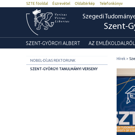
SZTE főoldal
Észrevétel
Oldaltérkép
Telefonkönyv
Szegedi Tudomány
Szent-G
SZENT-GYÖRGYI ALBERT
AZ EMLÉKOLDALRÓL
Hírek
Sze
NOBEL-DÍJAS REKTORUNK
SZENT-GYÖRGYI TANULMÁNYI VERSENY