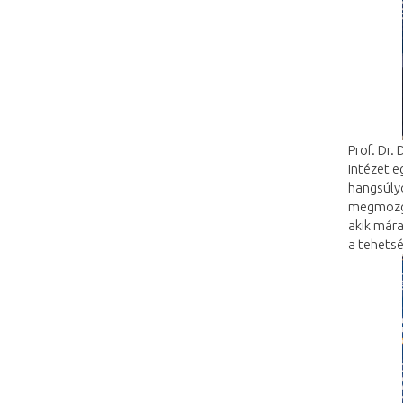
Prof. Dr.
Intézet e
hangsúlyo
megmozga
akik mára
a tehets