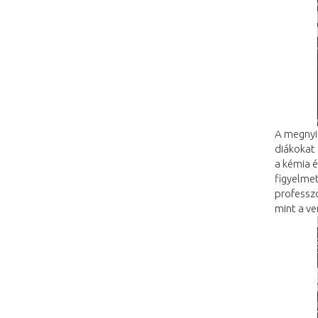
A megnyi
diákokat 
a kémia é
figyelmet
professzo
mint a ve