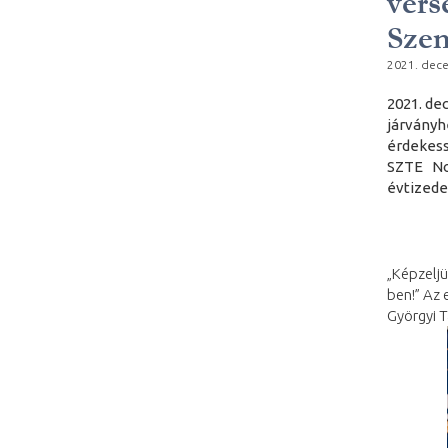
vers
Szen
2021. dec
2021. de
járványh
érdekes
SZTE No
évtizede
„Képzeljü
ben!” Az 
Györgyi T