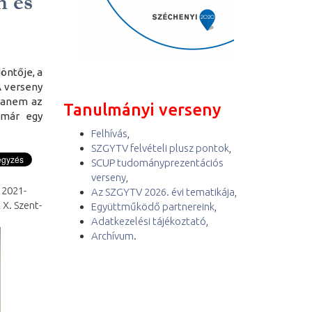
n és
öntője, a
A verseny
hanem az
Tanulmányi verseny
 már egy
Felhívás
,
SZGYTV felvételi plusz pontok
,
SCUP tudományprezentációs
verseny
,
 2021-
Az SZGYTV 2026. évi tematikája
,
 X. Szent-
Együttműködő partnereink
,
Adatkezelési tájékoztató
,
Archívum
.