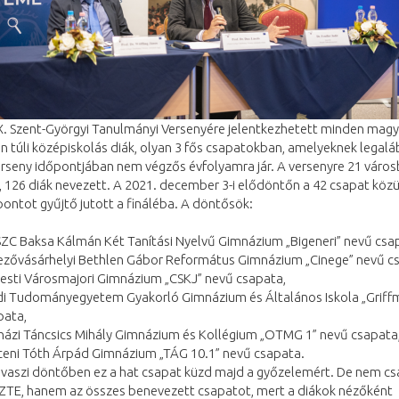
X. Szent-Györgyi Tanulmányi Versenyére jelentkezhetett minden magy
n túli középiskolás diák, olyan 3 fős csapatokban, amelyeknek legal
erseny időpontjában nem végzős évfolyamra jár.
A versenyre 21 város
, 126 diák nevezett. A 2021. december 3-i elődöntőn a 42 csapat közü
ontot gyűjtő jutott a fináléba. A döntősök:
 SZC Baksa Kálmán Két Tanítási Nyelvű Gimnázium „Bigeneri” nevű csa
ezővásárhelyi Bethlen Gábor Református Gimnázium „Cinege” nevű c
pesti Városmajori Gimnázium „CSKJ” nevű csapata,
edi Tudományegyetem Gyakorló Gimnázium és Általános Iskola „Griff
pata,
sházi Táncsics Mihály Gimnázium és Kollégium „OTMG 1” nevű csapata
eceni Tóth Árpád Gimnázium „TÁG 10.1” nevű csapata.
avaszi döntőben ez a hat csapat küzd majd a győzelemért. De nem cs
 SZTE, hanem az összes benevezett csapatot, mert a diákok nézőként