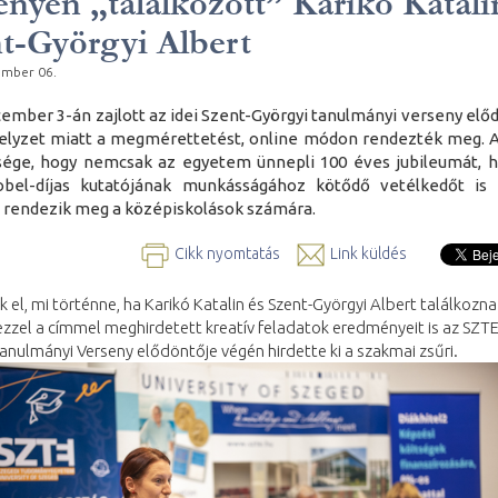
enyen „találkozott” Karikó Katali
t-Györgyi Albert
ember 06.
cember 3-án zajlott az idei Szent-Györgyi tanulmányi verseny előd
elyzet miatt a megmérettetést, online módon rendezték meg. 
sége, hogy nemcsak az egyetem ünnepli 100 éves jubileumát, 
bel-díjas kutatójának munkásságához kötődő vetélkedőt is
 rendezik meg a középiskolások számára.
Cikk nyomtatás
Link küldés
k el, mi történne, ha Karikó Katalin és Szent-Györgyi Albert találkozna
ezzel a címmel meghirdetett kreatív feladatok eredményeit is az SZTE
anulmányi Verseny elődöntője végén hirdette ki a szakmai zsűri.