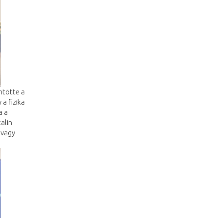
ntötte a
 a fizika
a a
alin
 vagy