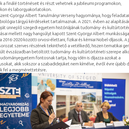
k a finálé történéseit és részt vehetnek a jubileumi programokon,
kon és laborgyakorlatokon.
zent-Györgyi Albert Tanulmányi Verseny hagyománya, hogy feladatai f
biológia tárgyú kérdéseket tartalmaznak. A 2021. évben az alapításá
ját ünneplő szegedi egyetem históriájának tudomány- és kultúrtörté
ásai mellett nagy hangsúlyt kapott Szent-Györgyi Albert munkássága
a 2016-2020 közötti orvosi-élettani, fizikai és kémiai Nobel-díjasok. A 
rozat szerves részének tekinthető a vetélkedő, hiszen tematikai ger
lt évszázadban betöltött tudomány- és kultúrtörténeti szerepe alko
udományegyetem fontosnak tartja, hogy idén is díjazza azokat a
okat, akik sokszor a szabadidejüket nem kímélve, évről évre újabb 
ek fel a megmérettetésre.