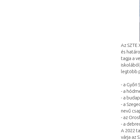
Az SZTE 
és határo
tagja a v
iskolából
legtöbb p
- a Győri
- a hódm
- a buda
- a Szeg
nevű csa
- az Oro
- a debr
A 2022 t
várja az