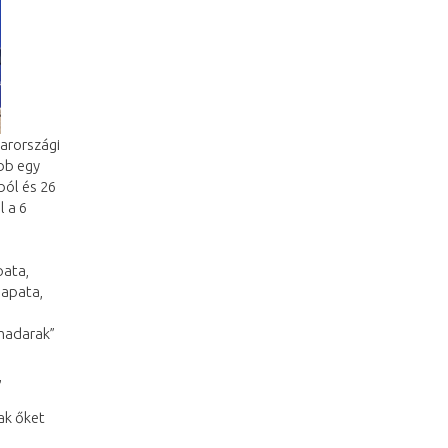
arországi
ább egy
ból és 26
l a 6
pata,
sapata,
madarak”
,
ak őket