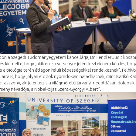
tón a Szegedi Tudományegyetem kancellárja, Dr. Fendler Judit köszö
és kiemelte, hogy „akik erre a versenyre jelentkeztek nem kérdés, hogy
s a biológia terén átlagon felüli képességekkel rendelkeznek”. Felhívt
 arra is, hogy „olyan elődök nyomdokain haladhatnak, mint Karikó Kat
r asszony, aki jelenleg is a világméretű járvány megoldásán dolgozik,
rseny névadója, a Nobel-díjas Szent-Györgyi Albert”.