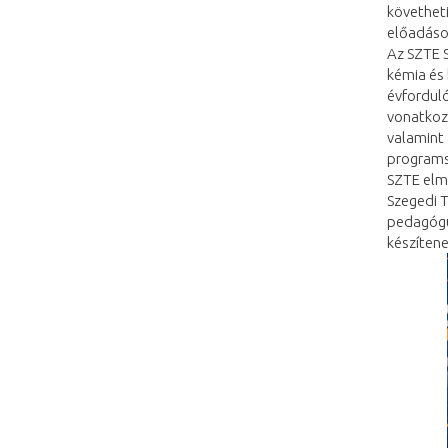
követheti
előadáso
Az SZTE S
kémia és 
évforduló
vonatkoz
valamint 
programso
SZTE elmú
Szegedi T
pedagógus
készíten