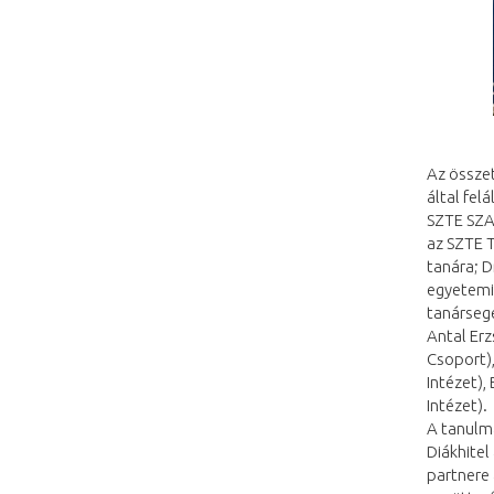
Az össze
által felá
SZTE SZAO
az SZTE 
tanára; 
egyetemi 
tanársegé
Antal Erz
Csoport),
Intézet)
Intézet).
A tanulm
Diákhitel
partnere 