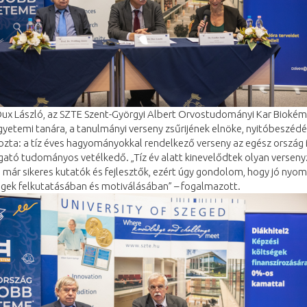
 Dux László, az SZTE Szent-Györgyi Albert Orvostudományi Kar Biokém
gyetemi tanára, a tanulmányi verseny zsűrijének elnöke, nyitóbeszéd
zta: a tíz éves hagyományokkal rendelkező verseny az egész ország i
tó tudományos vetélkedő. „Tíz év alatt kinevelődtek olyan verseny
 már sikeres kutatók és fejlesztők, ezért úgy gondolom, hogy jó nyom
égek felkutatásában és motiválásában” – fogalmazott.