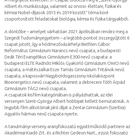
Albert és munkássága, valamint az orvosi- élettani, fizikai és
kémiai Nobel-díjasok 2015 és 2019 között” téma köré
csoportosított feladatokat biológia, kémia és fizika tárgyakból.
A döntőbe – amelyet várhatóan 2021 áprilisában rendez meg a
Szegedi Tudományegyetem – a legtöbb pontot összegyűjtött 6
csapat jutott, így a hódmezővásárhelyi Bethlen Gábor
Református Gimnázium Narancs nevű csapata, a budapesti
Deák Téri Evangélikus Gimnázium E300 nevű csapata; a
budapesti ELTE Radnóti Miklós Gyakorló Gimnázium OWO nevű
csapata, a mátészalkai Esze Tamás Gimnázium Tritánok nevű
csapata, a kaposvári Nagyboldogasszony Iskolaközpont
Bioenergetics nevű csapata, valamint a debreceni Tóth Árpád
Gimnázium TÁG2 nevű csapata.
A csapatok kisfilm kategóriában is pályázhattak, az idei
versenyen Szent-Györgyi Albert hobbijait kellett bemutatniuk. A
legjobb film alkotóinak járó díjat a Zentai Gimnázium (Szerbia)
Agyalós hármas nevű csapata nyerte.
A tanulmányi verseny aranyfokozatú együttműködő partnere az
Akadémiai Kiadó Zrt. és a Richter Gedeon Nyrt., ezüst fokozatú