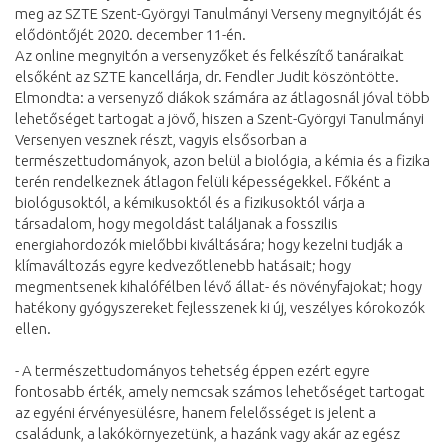
meg az SZTE Szent-Györgyi Tanulmányi Verseny megnyitóját és
elődöntőjét 2020. december 11-én.
Az online megnyitón a versenyzőket és felkészítő tanáraikat
elsőként az SZTE kancellárja, dr. Fendler Judit köszöntötte.
Elmondta: a versenyző diákok számára az átlagosnál jóval több
lehetőséget tartogat a jövő, hiszen a Szent-Györgyi Tanulmányi
Versenyen vesznek részt, vagyis elsősorban a
természettudományok, azon belül a biológia, a kémia és a fizika
terén rendelkeznek átlagon felüli képességekkel. Főként a
biológusoktól, a kémikusoktól és a fizikusoktól várja a
társadalom, hogy megoldást találjanak a fosszilis
energiahordozók mielőbbi kiváltására; hogy kezelni tudják a
klímaváltozás egyre kedvezőtlenebb hatásait; hogy
megmentsenek kihalófélben lévő állat- és növényfajokat; hogy
hatékony gyógyszereket fejlesszenek ki új, veszélyes kórokozók
ellen.
- A természettudományos tehetség éppen ezért egyre
fontosabb érték, amely nemcsak számos lehetőséget tartogat
az egyéni érvényesülésre, hanem felelősséget is jelent a
családunk, a lakókörnyezetünk, a hazánk vagy akár az egész