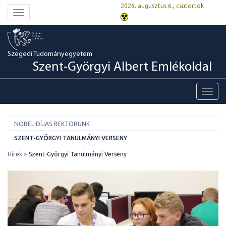
2026. augusztus 6., csütörtök
Toggle
navigation
Szegedi Tudományegyetem
Szent-Györgyi Albert Emlékoldal
Toggl
navig
NOBEL-DÍJAS REKTORUNK
SZENT-GYÖRGYI TANULMÁNYI VERSENY
Hírek
Szent-Györgyi Tanulmányi Verseny