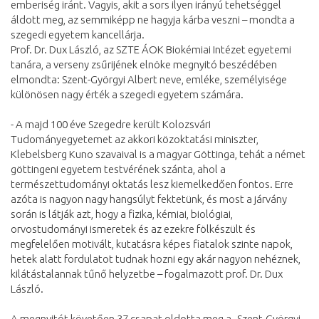
emberiség iránt. Vagyis, akit a sors ilyen irányú tehetséggel
áldott meg, az semmiképp ne hagyja kárba veszni – mondta a
szegedi egyetem kancellárja.
Prof. Dr. Dux László, az SZTE ÁOK Biokémiai Intézet egyetemi
tanára, a verseny zsűrijének elnöke megnyitó beszédében
elmondta: Szent-Györgyi Albert neve, emléke, személyisége
különösen nagy érték a szegedi egyetem számára.
- A majd 100 éve Szegedre került Kolozsvári
Tudományegyetemet az akkori közoktatási miniszter,
Klebelsberg Kuno szavaival is a magyar Göttinga, tehát a német
göttingeni egyetem testvérének szánta, ahol a
természettudományi oktatás lesz kiemelkedően fontos. Erre
azóta is nagyon nagy hangsúlyt fektetünk, és most a járvány
során is látják azt, hogy a fizika, kémiai, biológiai,
orvostudományi ismeretek és az ezekre fölkészült és
megfelelően motivált, kutatásra képes fiatalok szinte napok,
hetek alatt fordulatot tudnak hozni egy akár nagyon nehéznek,
kilátástalannak tűnő helyzetbe – fogalmazott prof. Dr. Dux
László.
A megnyitót követően 37 csapat oldotta meg a „Szent-Györgyi