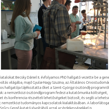
fiatalokat Becsky Dániel II. évfolyamos PhD hallgató vezette be a gene
tás világába, majd Gyulai-Nagy Szuzina, az Általános Orvostudományi
s hallgatója tájékoztatta őket a Szent-Györgyi ösztöndíj-programról
k: a nemzetközi ösztöndíjprogram fedezi a kutatómunka költségeit,
t és konferencia részvételi lehetőségeket biztosít, és segíti a tehet
at nemzetközi tudományos kapcsolatok kialakításában. A laborlátog
 Szűcs Gergő kutató jóvoltából azzal az érdekességekkel is