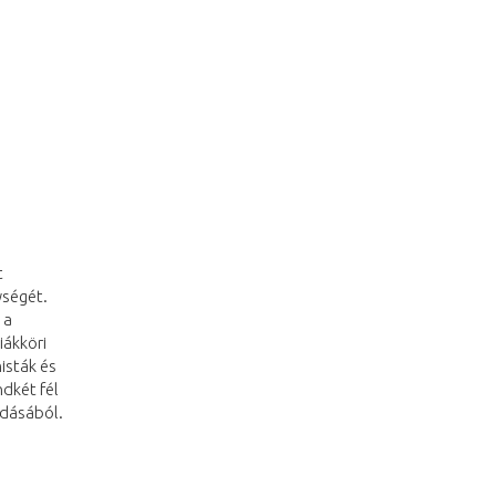
t
ységét.
 a
iákköri
isták és
dkét fél
adásából.