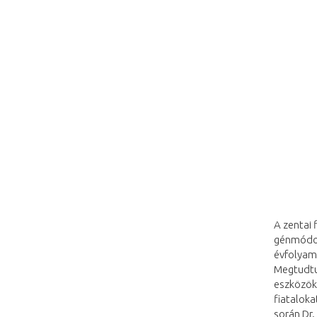
A zentai 
génmódosí
évfolyamo
Megtudtu
eszközöke
fiatalok
során Dr.