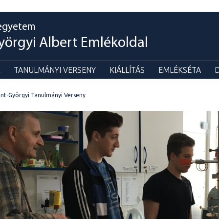
egyetem
yörgyi Albert Emlékoldal
TANULMÁNYI VERSENY
KIÁLLÍTÁS
EMLÉKSÉTA
nt-Györgyi Tanulmányi Verseny