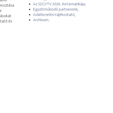
Az SZGYTV 2026. évi tematikája
,
kiosztása
Együttműködő partnereink
,
z
Adatkezelési tájékoztató
,
tásokat
Archívum
.
ktató és