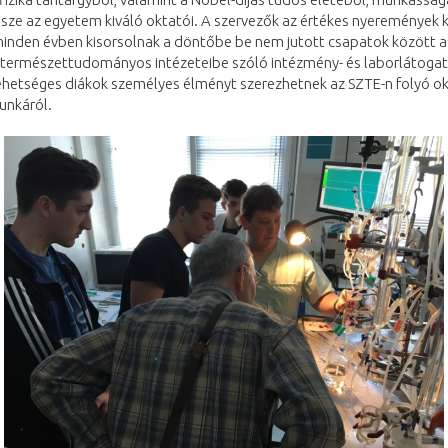
össze az egyetem kiváló oktatói. A szervezők az értékes nyeremények 
minden évben kisorsolnak a döntőbe be nem jutott csapatok között a
természettudományos intézeteibe szóló intézmény- és laborlátoga
 tehetséges diákok személyes élményt szerezhetnek az SZTE-n folyó o
unkáról.