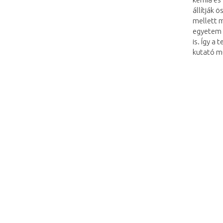
állítják 
mellett 
egyetem 
is. Így a
kutató m