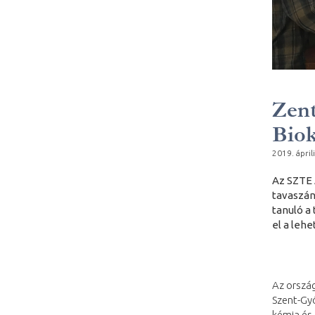
Zent
Biok
2019. áprili
Az SZTE 
tavaszán
tanuló a
el a lehe
Az orszá
Szent-Gyö
kémia és 