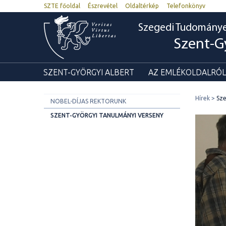
SZTE főoldal
Észrevétel
Oldaltérkép
Telefonkönyv
Szegedi Tudomány
Szent-G
SZENT-GYÖRGYI ALBERT
AZ EMLÉKOLDALRÓL
Hírek
Sze
NOBEL-DÍJAS REKTORUNK
SZENT-GYÖRGYI TANULMÁNYI VERSENY