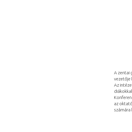
A zentai 
vezetője 
Az intéz
diákokka
Konferenc
az oktató
számára h