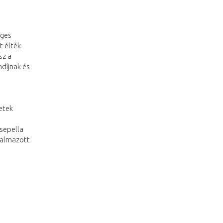
éges
t élték
sz a
ndíjnak és
letek
Csepella
lkalmazott