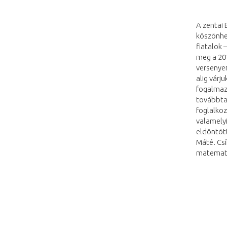
A zentai 
köszönhe
fiatalok 
meg a 201
versenyen
alig várj
fogalmazt
továbbta
foglalkoz
valamely
eldöntött
Máté. Csí
matematik