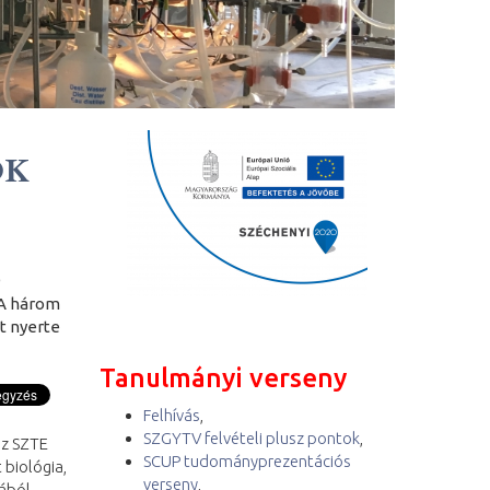
OK
9
 A három
t nyerte
Tanulmányi verseny
Felhívás
,
SZGYTV felvételi plusz pontok
,
az SZTE
SCUP tudományprezentációs
 biológia,
verseny
,
gából