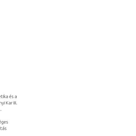
tika és a
 Kar III.
.
séges
atás