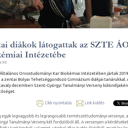
ai diákok látogattak az SZTE Á
émiai Intézetébe
s 30.
Általános Orvostudományi Kar Biokémiai Intézetében jártak 201
 a zentai Bolyai Tehetséggondozó Gimnázium diákjai tanárukkal.
 tavaly decemberi Szent-Györgyi Tanulmányi Verseny különdíjakén
tőséget.
Cikk nyomtatás
Link küldés
g egyik legnagyobb és legrangosabb természettudományi versenye, 
rgyi Tanulmányi Verseny két fordulóból áll. A versenyen a kérdéseket
fizika tantárgyból, valamint a Nobel-díjas tudós életéből, munkássá