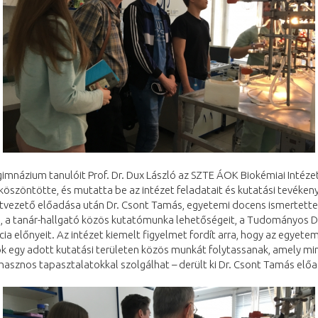
gimnázium tanulóit Prof. Dr. Dux László az SZTE ÁOK Biokémiai Intéze
köszöntötte, és mutatta be az intézet feladatait és kutatási tevéken
etvezető előadása után Dr. Csont Tamás, egyetemi docens ismertette
l, a tanár-hallgató közös kutatómunka lehetőségeit, a Tudományos D
ia előnyeit. Az intézet kiemelt figyelmet fordít arra, hogy az egyetem
k egy adott kutatási területen közös munkát folytassanak, amely min
asznos tapasztalatokkal szolgálhat – derült ki Dr. Csont Tamás elő