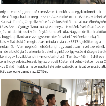
Bolyai Tehetséggondozó Gimnázium tanulói is az egyik különdíjnak
tően látogathatták meg az SZTE ÁOK Biokémiai Intézetét. A tehets
– Kulcsár Tamás, Csepella Máté és Csíkos Enikő – hatalmas élménykén
8-as Szent-Györgyi Tanulmányi Versenyt. – Iskolánk évek óta részt ve
, és mindenki pozitív élményként mesél róla. Nagyon örültünk a külö
uk, hogy bepillantsunk az egyetem biokémiai intézetének munkájába –
ak. A fiataloktól megtudtuk: mindannyian az SZTE-t jelölik meg a
nulásnál. – Van még időm eldönteni, hogy pontosan mivel szeretnék
ni, de a biológia és a kémia érdekel leginkább, így valószínűleg e terü
ikén fogok továbbtanulni – mondta Kulcsár Tamás. – Már másfél éve
em, hogy sebész leszek, így az orvosit tűztem ki célul – tette hozzá 
kos Enikő inkább a matematika felé orientálódik, a fiatal tehetség a
át szeretne tanulni az SZTE-n.