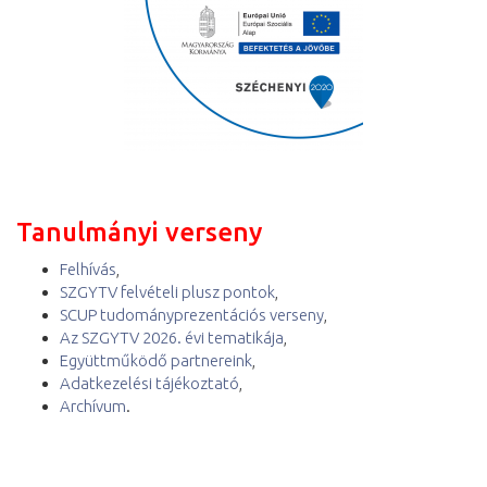
Tanulmányi verseny
Felhívás
,
SZGYTV felvételi plusz pontok
,
SCUP tudományprezentációs verseny
,
Az SZGYTV 2026. évi tematikája
,
Együttműködő partnereink
,
Adatkezelési tájékoztató
,
Archívum
.