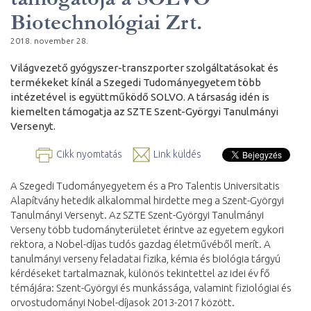
Biotechnológiai Zrt.
2018. november 28.
Világvezető gyógyszer-transzporter szolgáltatásokat és
termékeket kínál a Szegedi Tudományegyetem több
intézetével is együttműködő SOLVO. A társaság idén is
kiemelten támogatja az SZTE Szent-Györgyi Tanulmányi
Versenyt.
Cikk nyomtatás
Link küldés
A Szegedi Tudományegyetem és a Pro Talentis Universitatis
Alapítvány hetedik alkalommal hirdette meg a Szent-Györgyi
Tanulmányi Versenyt. Az SZTE Szent-Györgyi Tanulmányi
Verseny több tudományterületet érintve az egyetem egykori
rektora, a Nobel-díjas tudós gazdag életművéből merít. A
tanulmányi verseny feladatai fizika, kémia és biológia tárgyú
kérdéseket tartalmaznak, különös tekintettel az idei év fő
témájára: Szent-Györgyi és munkássága, valamint fiziológiai és
orvostudományi Nobel-díjasok 2013-2017 között.