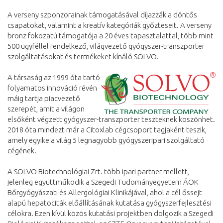
A verseny szponzorainak támogatásával díjazzák a döntős
csapatokat, valamint a kreatív kategóriák győzteseit. A verseny
bronz fokozatú támogatója a 20 éves tapasztalattal, több mint
500 ügyféllel rendelkező, világvezető gyógyszer-transzporter
szolgáltatásokat és termékeket kínáló SOLVO.
A társaság az 1999 óta tartó
folyamatos innováció révén
máig tartja piacvezető
szerepét, amit a világon
elsőként végzett gyógyszer-transzporter teszteknek köszönhet.
2018 óta mindezt már a Citoxlab cégcsoport tagjaként teszik,
amely egyike a világ 5 legnagyobb gyógyszeripari szolgáltató
cégének.
A SOLVO Biotechnológiai Zrt. több ipari partner mellett,
jelenleg együttműködik a Szegedi Tudományegyetem ÁOK
Bőrgyógyászati és Allergológiai Klinikájával, ahol a cél őssejt
alapú hepatociták előállításának kutatása gyógyszerfejlesztési
célokra. Ezen kívül közös kutatási projektben dolgozik a Szegedi