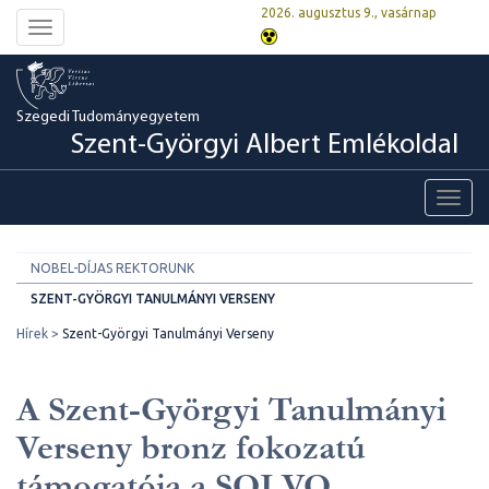
2026. augusztus 9., vasárnap
Toggle
navigation
Szegedi Tudományegyetem
Szent-Györgyi Albert Emlékoldal
Toggl
navig
NOBEL-DÍJAS REKTORUNK
SZENT-GYÖRGYI TANULMÁNYI VERSENY
Hírek
Szent-Györgyi Tanulmányi Verseny
A Szent-Györgyi Tanulmányi
Verseny bronz fokozatú
támogatója a SOLVO