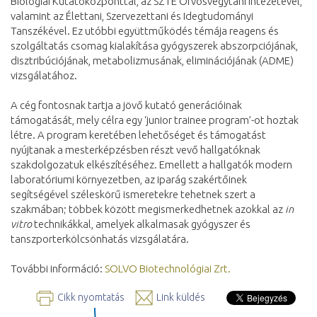
Biológiai Kutatóközponttal, az SZTE Orvosvegytani Intézetével,
valamint az Élettani, Szervezettani és Idegtudományi
Tanszékével. Ez utóbbi együttműködés témája reagens és
szolgáltatás csomag kialakítása gyógyszerek abszorpciójának,
disztribúciójának, metabolizmusának, eliminációjának (ADME)
vizsgálatához.
A cég fontosnak tartja a jövő kutató generációinak
támogatását, mely célra egy ‘junior trainee program’-ot hoztak
létre. A program keretében lehetőséget és támogatást
nyújtanak a mesterképzésben részt vevő hallgatóknak
szakdolgozatuk elkészítéséhez. Emellett a hallgatók modern
laboratóriumi környezetben, az iparág szakértőinek
segítségével széleskörű ismeretekre tehetnek szert a
szakmában; többek között megismerkedhetnek azokkal az
in
vitro
technikákkal, amelyek alkalmasak gyógyszer és
tanszporterkölcsönhatás vizsgálatára.
További információ:
SOLVO Biotechnológiai Zrt.
Cikk nyomtatás
Link küldés