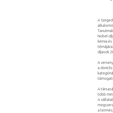
A Szegedi
alkalomm
Tanulmán
Nobel-díj
kémia és 
témájára:
díjasok 2
A versen
a döntős 
kategóriá
támogató
A társasá
több mint
A vállala
megszerzé
a termés