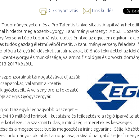
Cikk nyomtatás
Link küldés
 Tudományegyetem és a Pro Talentis Universitatis Alapítvány hetedi
al hirdette meg a Szent-Györgyi Tanulmányi Versenyt. Az SZTE Szent
yi Verseny több tudományterületet érintve az egyetem egykori rekto
as tudós gazdag életművéből merít. A tanulmányi verseny feladatai fi
biológia tárgyú kérdéseket tartalmaznak, különös tekintettel az idei 
 Szent-Györgyi és munkássága, valamint fiziológiai és orvostudomán
013-2017 között.
y szponzorainak támogatásával díjazzák
csapatokat, valamint a kreatív
k győzteseit. A verseny bronz fokozatú
ja az Egis Gyógyszergyár.
g költi az egyik legnagyobb összeget –
 évi 13 milliárd forintot – kutatásra és fejlesztésre a régió iparvállalat
t elkötelezett a szakmai tudás, a minőségi ismeretek és készségek
se és a megszerzett tudás megosztása iránt egyaránt. Céljai között
zettudományos oktatás támogatása, a kiváló hallgatói teljesítmény