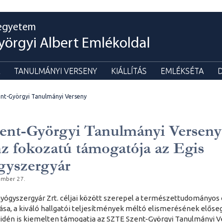
egyetem
yörgyi Albert Emlékoldal
TANULMÁNYI VERSENY
KIÁLLÍTÁS
EMLÉKSÉTA
nt-Györgyi Tanulmányi Verseny
ent-Györgyi Tanulmányi Verseny
z fokozatú támogatója az Egis
gyszergyár
ember 27.
Gyógyszergyár Zrt. céljai között szerepel a természettudományos
sa, a kiváló hallgatói teljesítmények méltó elismerésének előseg
 idén is kiemelten támogatja az SZTE Szent-Györgyi Tanulmányi V