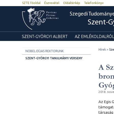
SZTE főoldal
Észrevétel
Oldaltérkép
Telefonkönyv
Szegedi Tudomány
Szent-G
SZENT-GYÖRGYI ALBERT
AZ EMLÉKOLDALRÓL
Hírek
Sze
NOBEL-DÍJAS REKTORUNK
SZENT-GYÖRGYI TANULMÁNYI VERSENY
A Sz
bron
Gyó
2018. nov
Az Egis 
támogatá
társaság