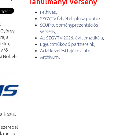
Tanulmányi verseny
Felhívás
,
SZGYTV felvételi plusz pontok
,
k
SCUP tudományprezentációs
-Györgyi
verseny
,
ra, a
Az SZGYTV 2026. évi tematikája
,
zika,
Együttműködő partnereink
,
év fő
Adatkezelési tájékoztató
,
yi Nobel-
Archívum
.
ai közül.
 szerepel
ek méltó