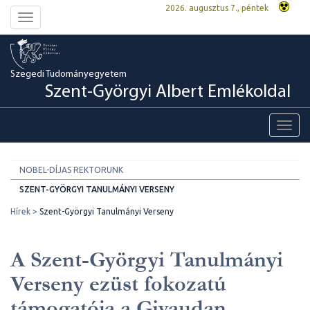
2026. augusztus 7., péntek
Toggle
navigation
Szegedi Tudományegyetem
Szent-Györgyi Albert Emlékoldal
Toggl
navig
NOBEL-DÍJAS REKTORUNK
SZENT-GYÖRGYI TANULMÁNYI VERSENY
Hírek
Szent-Györgyi Tanulmányi Verseny
A Szent-Györgyi Tanulmányi
Verseny ezüst fokozatú
támogatója a Givaudan