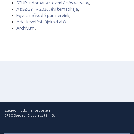
SCUP tudományprezentációs verseny
,
Az SZGYTV 2026. évi tematikája
,
Együttműködő partnereink
,
Adatkezelési tájékoztató
,
Archívum
.
Szegedi Tudományegyetem
6720 Szeged, Dugonics tér 13.