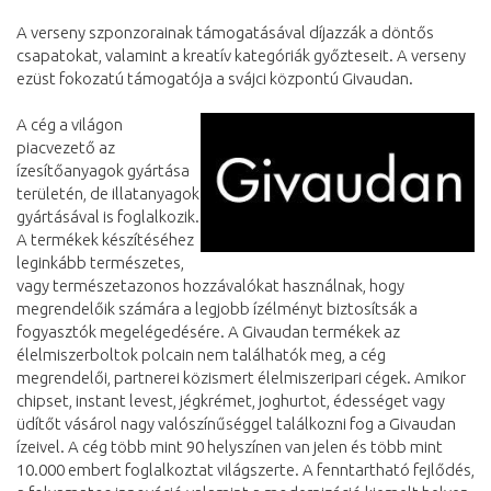
A verseny szponzorainak támogatásával díjazzák a döntős
csapatokat, valamint a kreatív kategóriák győzteseit. A verseny
ezüst fokozatú támogatója a svájci központú Givaudan.
A cég a világon
piacvezető az
ízesítőanyagok gyártása
területén, de illatanyagok
gyártásával is foglalkozik.
A termékek készítéséhez
leginkább természetes,
vagy természetazonos hozzávalókat használnak, hogy
megrendelőik számára a legjobb ízélményt biztosítsák a
fogyasztók megelégedésére. A Givaudan termékek az
élelmiszerboltok polcain nem találhatók meg, a cég
megrendelői, partnerei közismert élelmiszeripari cégek. Amikor
chipset, instant levest, jégkrémet, joghurtot, édességet vagy
üdítőt vásárol nagy valószínűséggel találkozni fog a Givaudan
ízeivel. A cég több mint 90 helyszínen van jelen és több mint
10.000 embert foglalkoztat világszerte. A fenntartható fejlődés,