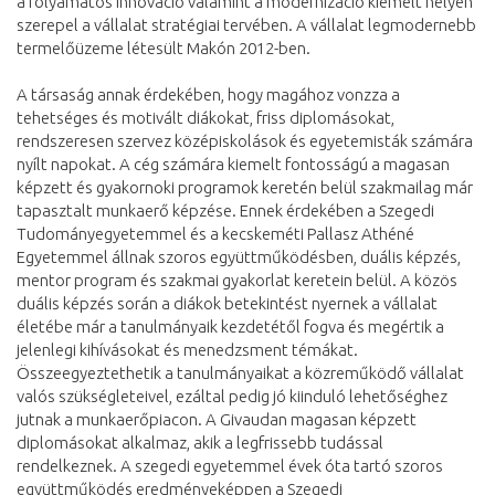
a folyamatos innováció valamint a modernizáció kiemelt helyen
szerepel a vállalat stratégiai tervében. A vállalat legmodernebb
termelőüzeme létesült Makón 2012-ben.
A társaság annak érdekében, hogy magához vonzza a
tehetséges és motivált diákokat, friss diplomásokat,
rendszeresen szervez középiskolások és egyetemisták számára
nyílt napokat. A cég számára kiemelt fontosságú a magasan
képzett és gyakornoki programok keretén belül szakmailag már
tapasztalt munkaerő képzése. Ennek érdekében a Szegedi
Tudományegyetemmel és a kecskeméti Pallasz Athéné
Egyetemmel állnak szoros együttműködésben, duális képzés,
mentor program és szakmai gyakorlat keretein belül. A közös
duális képzés során a diákok betekintést nyernek a vállalat
életébe már a tanulmányaik kezdetétől fogva és megértik a
jelenlegi kihívásokat és menedzsment témákat.
Összeegyeztethetik a tanulmányaikat a közreműködő vállalat
valós szükségleteivel, ezáltal pedig jó kiinduló lehetőséghez
jutnak a munkaerőpiacon. A Givaudan magasan képzett
diplomásokat alkalmaz, akik a legfrissebb tudással
rendelkeznek. A szegedi egyetemmel évek óta tartó szoros
együttműködés eredményeképpen a Szegedi