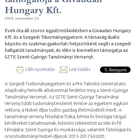
Hungary Kft.
2018. november 23.
Évek óta áll szoros együttműködésben a Givaudan Hungary
Kft. és a Szegedi Tduományegyetem. A társaság duális
képzési és szakmai gyakorlati helyszínként segíti a szegedi
hallgatók tanulmányait, és idén is kiemelten támogatja az
SZTE Szent-Györgyi Tanulmányi Versenyt.
Cikk nyomtatás
Link küldés
A Szegedi Tudományegyetem és a Pro Talentis Universitatis
Alapítvány hetedik alkalommal hirdette meg a Szent-Györgyi
Tanulmányi Versenyt. Az SZTE Szent-Györgyi Tanulmányi
Verseny több tudományterületet érintve az egyetem egykori
rektora, a Nobel-díjas tudós gazdag életművéből merít. A
tanulmányi verseny feladatai fizika, kémia és biológia tárgyú
kérdéseket tartalmaznak, különös tekintettel az idei év fő
témájára: Szent-Györgyi és munkássága, valamint fiziológiai és
orvostudományi Nobel-díjasok 2013-2017 között.