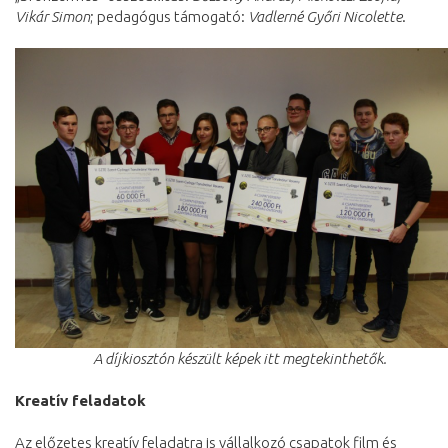
Vikár Simon
; pedagógus támogató:
Vadlerné Győri Nicolette
.
A díjkiosztón készült képek itt megtekinthetők.
Kreatív feladatok
Az előzetes kreatív feladatra is vállalkozó csapatok film és