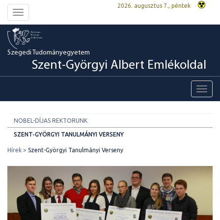
2026. augusztus 7., péntek
Toggle
navigation
Szegedi Tudományegyetem
Szent-Györgyi Albert Emlékoldal
Toggl
navig
NOBEL-DÍJAS REKTORUNK
SZENT-GYÖRGYI TANULMÁNYI VERSENY
Hírek
Szent-Györgyi Tanulmányi Verseny