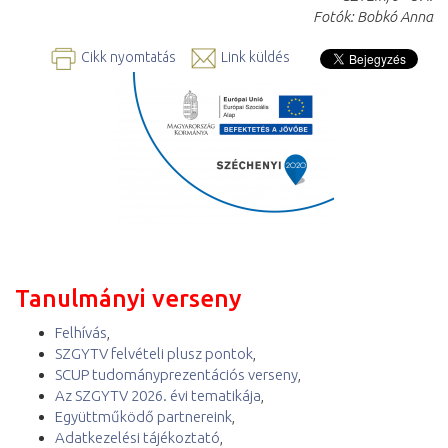
Fotók: Bobkó Anna
Cikk nyomtatás
Link küldés
Tanulmányi verseny
Felhívás
,
SZGYTV felvételi plusz pontok
,
SCUP tudományprezentációs verseny
,
Az SZGYTV 2026. évi tematikája
,
Együttműködő partnereink
,
Adatkezelési tájékoztató
,