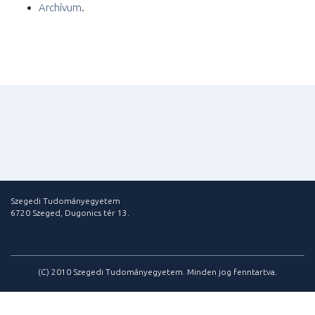
Archívum
.
Szegedi Tudományegyetem
6720 Szeged, Dugonics tér 13.
(C) 2010 Szegedi Tudományegyetem. Minden jog fenntartva.