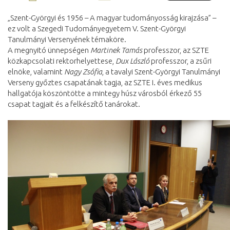
„Szent-Györgyi és 1956 – A magyar tudományosság kirajzása” –
ez volt a Szegedi Tudományegyetem V. Szent-Györgyi
Tanulmányi Versenyének témaköre.
A megnyitó ünnepségen
Martinek Tamás
professzor, az SZTE
közkapcsolati rektorhelyettese,
Dux László
professzor, a zsűri
elnöke, valamint
Nagy Zsófia
, a tavalyi Szent-Györgyi Tanulmányi
Verseny győztes csapatának tagja, az SZTE I. éves medikus
hallgatója köszöntötte a mintegy húsz városból érkező 55
csapat tagjait és a felkészítő tanárokat.