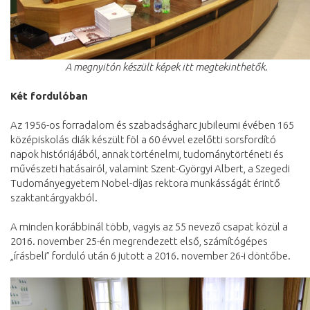
A megnyitón készült képek itt megtekinthetők.
Két fordulóban
Az 1956-os forradalom és szabadságharc jubileumi évében 165
középiskolás diák készült föl a 60 évvel ezelőtti sorsfordító
napok históriájából, annak történelmi, tudománytörténeti és
művészeti hatásairól, valamint Szent-Györgyi Albert, a Szegedi
Tudományegyetem Nobel-díjas rektora munkásságát érintő
szaktantárgyakból.
A minden korábbinál több, vagyis az 55 nevező csapat közül a
2016. november 25-én megrendezett első, számítógépes
„írásbeli” forduló után 6 jutott a 2016. november 26-i döntőbe.