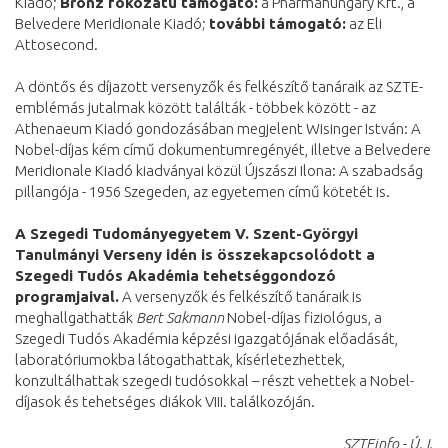
Kiadó;
Bronz fokozatú támogató:
a Pharmahungary Kft., a
Belvedere Meridionale Kiadó;
további támogató:
az Eli
Attosecond.
A döntős és díjazott versenyzők és felkészítő tanáraik az SZTE-
emblémás jutalmak között találták - többek között - az
Athenaeum Kiadó gondozásában megjelent Wisinger István: A
Nobel-díjas kém című dokumentumregényét, illetve a Belvedere
Meridionale Kiadó kiadványai közül Újszászi Ilona: A szabadság
pillangója - 1956 Szegeden, az egyetemen című kötetét is.
A Szegedi Tudományegyetem V. Szent-Györgyi
Tanulmányi Verseny idén is összekapcsolódott a
Szegedi Tudós Akadémia tehetséggondozó
programjaival.
A versenyzők és felkészítő tanáraik is
meghallgathatták
Bert Sakmann
Nobel-díjas fiziológus, a
Szegedi Tudós Akadémia képzési igazgatójának előadását,
laboratóriumokba látogathattak, kísérletezhettek,
konzultálhattak szegedi tudósokkal – részt vehettek a Nobel-
díjasok és tehetséges diákok VIII. találkozóján.
SZTEinfo - Ú. I.