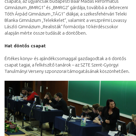
csapata, az ugyancsak budapesti Baár Madas Református
Gimnázium „BMRG1” és „BMRG2” gárdája, továbbá a debreceni
Tóth Árpád Gimnázium „TÁG1” diákjai, a székesfehérvári Teleki
Blanka Gimnázium „Telekikelet”, valamint a veszprémi Lovassy
László Gimnázium „Realisták” formációja 10 kérdéscsokor
alapján mérte össze tudását a döntőben.
Hat döntős csapat
Értékes könyv- és ajándékcsomaggal gazdagodtak a 6 döntős
csapat tagjai, a felkészítő tanárok – az SZTE Szent-Györgyi
Tanulmányi Verseny szponzorai támogatásának köszönhetően.