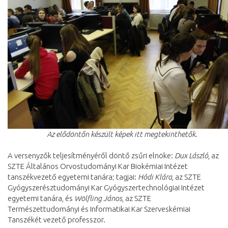
Az elődöntőn készült képek itt megtekinthetők.
A versenyzők teljesítményéről döntő zsűri elnöke:
Dux László
, az
SZTE Általános Orvostudományi Kar Biokémiai Intézet
tanszékvezető egyetemi tanára; tagjai:
Hódi Klára
, az SZTE
Gyógyszerésztudományi Kar Gyógyszertechnológiai Intézet
egyetemi tanára, és
Wölfling János
, az SZTE
Természettudományi és Informatikai Kar Szerveskémiai
Tanszékét vezető professzor.