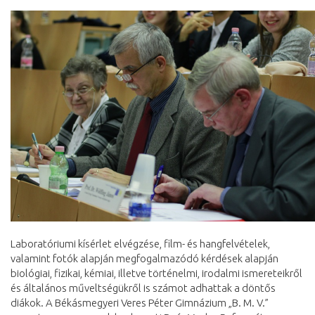
Laboratóriumi kísérlet elvégzése, film- és hangfelvételek,
valamint fotók alapján megfogalmazódó kérdések alapján
biológiai, fizikai, kémiai, illetve történelmi, irodalmi ismereteikről
és általános műveltségükről is számot adhattak a döntős
diákok. A Békásmegyeri Veres Péter Gimnázium „B. M. V.”