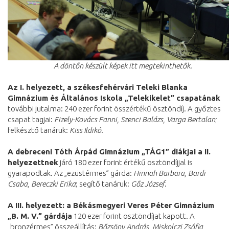
A döntőn készült képek itt megtekinthetők.
Az I. helyezett, a székesfehérvári Teleki Blanka
Gimnázium és Általános Iskola „Telekikelet” csapatának
további jutalma: 240 ezer forint összértékű ösztöndíj. A győztes
csapat tagjai:
Fizely-Kovács Fanni, Szenci Balázs, Varga Bertalan
;
felkésztő tanáruk:
Kiss Ildikó
.
A debreceni Tóth Árpád Gimnázium „TÁG1” diákjai a II.
helyezettnek
járó 180 ezer forint értékű ösztöndíjjal is
gyarapodtak. Az „ezüstérmes” gárda:
Hinnah Barbara, Bardi
Csaba, Bereczki Erika
; segítő tanáruk:
Gőz József
.
A III. helyezett: a Békásmegyeri Veres Péter Gimnázium
„B. M. V.” gárdája
120 ezer forint ösztöndíjat kapott. A
„bronzérmes” összeállítás:
Bőzsöny András, Miskolczi Zsófia,