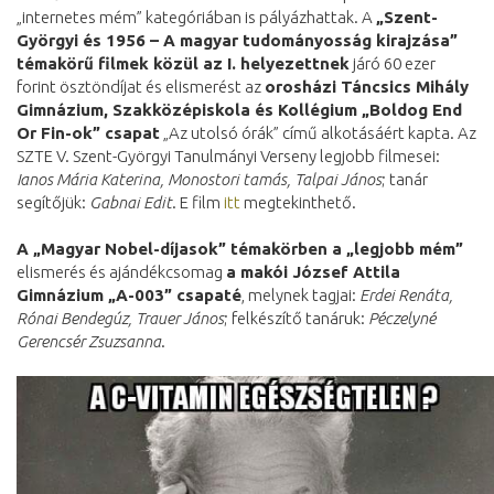
„internetes mém” kategóriában is pályázhattak. A
„Szent-
Györgyi és 1956 – A magyar tudományosság kirajzása”
témakörű filmek közül az I. helyezettnek
járó 60 ezer
forint ösztöndíjat és elismerést az
orosházi Táncsics Mihály
Gimnázium, Szakközépiskola és Kollégium „Boldog End
Or Fin-ok” csapat
„Az utolsó órák” című alkotásáért kapta. Az
SZTE V. Szent-Györgyi Tanulmányi Verseny legjobb filmesei:
Ianos Mária Katerina, Monostori tamás, Talpai János
; tanár
segítőjük:
Gabnai Edit
. E film
itt
megtekinthető.
A „Magyar Nobel-díjasok” témakörben a „legjobb mém”
elismerés és ajándékcsomag
a makói József Attila
Gimnázium „A-003” csapaté
, melynek tagjai:
Erdei Renáta,
Rónai Bendegúz, Trauer János
; felkészítő tanáruk:
Péczelyné
Gerencsér Zsuzsanna
.