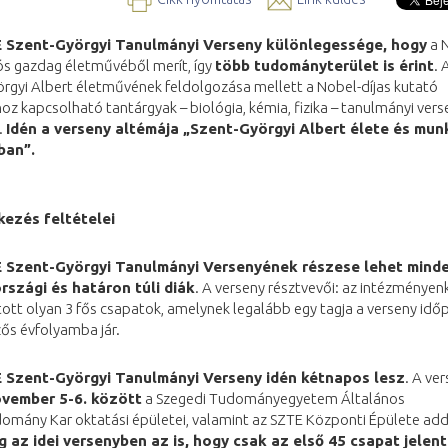
 Szent-Györgyi Tanulmányi Verseny különlegessége, hogy
a 
ós gazdag életművéből merít, így
több tudományterület is érint
. 
rgyi Albert életművének feldolgozása mellett a Nobel-díjas kutató
z kapcsolható tantárgyak – biológia, kémia, fizika – tanulmányi ver
.
Idén a verseny altémája „Szent-Györgyi Albert élete és mu
ban”.
kezés feltételei
 Szent-Györgyi Tanulmányi Versenyének részese lehet mind
szági és határon túli diák
. A verseny résztvevői: az intézményen
tott olyan 3 fős csapatok, amelynek legalább egy tagja a verseny id
ős évfolyamba jár.
 Szent-Györgyi Tanulmányi Verseny idén kétnapos lesz
. A ve
ovember 5-6. között
a Szegedi Tudományegyetem Általános
omány Kar oktatási épületei, valamint az SZTE Központi Épülete add
 az idei versenyben az is, hogy csak az első 45 csapat jelen