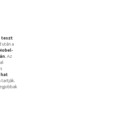
 teszt
d után a
Nobel-
sán
. Az
al
és
 hat
tartják.
legjobbak