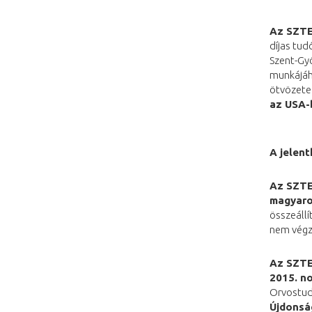
Az SZTE
díjas tud
Szent-Gyö
munkájáho
ötvözete
az USA-
A jelent
Az SZTE
magyaror
összeállí
nem végz
Az SZTE
2015. n
Orvostud
Újdonság