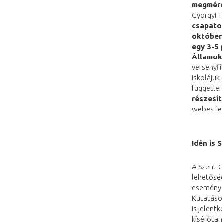
megmére
Györgyi 
csapato
október 
egy 3-5 
Államok
versenyfi
iskolájuk
független
részesít
webes fe
Idén is
A Szent-G
lehetőség
eseményei
Kutatások
is jelent
kísérőtan