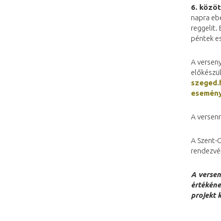
6. közöt
napra ebé
reggelit.
péntek es
A verseny
előkészül
szeged.
esemén
A versenn
A Szent-
rendezvé
A versen
értékén
projekt 