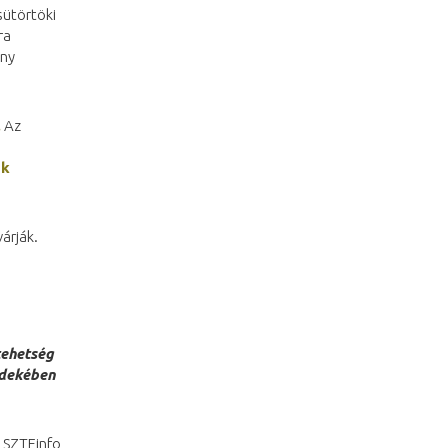
sütörtöki
ra
ény
.
Az
ok
árják.
tehetség
rdekében
SZTEinfo