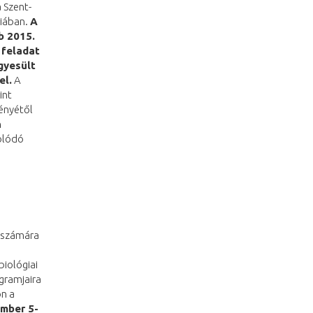
 Szent-
riában.
A
b 2015.
 feladat
gyesült
el.
A
int
ményétől
n
olódó
k számára
biológiai
gramjaira
on a
mber 5-