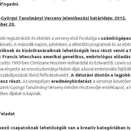
lfogadni.
Györgyi Tanulmányi Verseny jelentkezési határideje: 2015.
ber 20.
öki regisztrációt és ebédet a verseny első fordulója a
számítógépes
 követi. A második napon, pénteken, a délelőtti programok és az ebé
zőknek és kísérőtanáraiknak lehetőségük lesz részt venni a 
c Francis Wieschaus amerikai genetikus, embriológus előadá
tudós 1995-ben Christiane Nüsslein-Volharddal és Edward B. Lewis-sz
 elnyerte az orvostudományi Nobel-díjat a korai embrionális fejlőd
 szabályozását illető felfedezéseiért.
A
délutáni döntőn
a legjobb
esz részt.
Az ünnepélyes
eredményhirdetést
a versenyt követően 
Szent-Györgyi Tanulmányi Verseny minden résztvevője emléklapot, a 
ékes díjakat is kapnak.
feladat
tkező csapatoknak lehetőségük van a
kreatív kategóriában
is