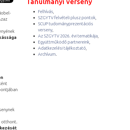
Tanulmányi verseny
Felhívás
,
Nobel-
SZGYTV felvételi plusz pontok
,
Azaz
SCUP tudományprezentációs
verseny
,
senyének
Az SZGYTV 2026. évi tematikája
,
nkássága
Együttműködő partnereink
,
Adatkezelési tájékoztató
,
Archívum
.
en
ként
őpontjában
rsenynek
 otthont.
tkezését