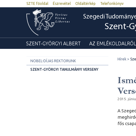
SZTE főoldal
Észrevétel
Oldaltérkép
Telefonkönyv
Szegedi Tudomány
Szent-G
SZENT-GYÖRGYI ALBERT
AZ EMLÉKOLDALRÓL
Hírek
Sze
NOBEL-DÍJAS REKTORUNK
SZENT-GYÖRGYI TANULMÁNYI VERSENY
Ismé
Vers
2015. júniu
A Szeged
meghirde
fős csap