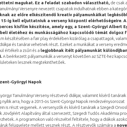
ttetni magukat.
Ez a feladat szabadon választható,
de csak a
Tanulmányi Versenyre nevezett csapatok indulhatnak ebben a kategó
knak az előre elkészítendő kreatív pályamunkáikat legkésőb
15-ig kell eljuttatniuk a verseny központi elérhetőségeire
.
A
perces kisfilm készítése, amely egy, a Szent-Györgyi Albert E
beli életéhez és munkásságához kapcsolódó témát dolgoz f
lm készítésében a fair play érdekében kizárólag a csapattagok, valam
 diákjai és tanárai vehetnek részt. Ezeket a munkákat a verseny ered
ül értékeli a zsűri és a
legjobbnak ítélt pályamunkát különdíjba
i.
A beérkezett pályamunkák a versenyt követően az SZTE-hez kapcs
lületeken lesznek megtekinthetőek.
 Szent-Györgyi Napok
yörgyi Tanulmányi Verseny résztvevő diákjai, valamint kísérő tanárai
 nyílik arra, hogy a 2015-ös Szent-Györgyi Napok rendezvénysorozat
n is részt vegyenek. A versenyzők és kísérő tanáraik a Szegedi Orvos
 Jövőjéért Alapítvány által szervezett, Szegedi Tudós Akadémia pro
kezhetek. A programokon való részvétel feltétele, hogy a diákok azok
áruk felügyelete mellett vesznek részt. A résztvevők számára a
nove