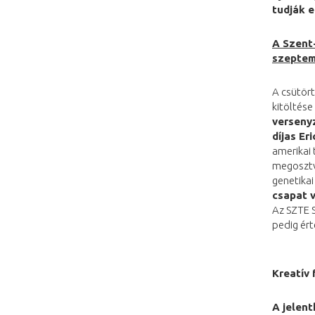
tudják e
A Szent-
szeptem
A csütört
kitöltése
verseny
díjas
Eri
amerikai 
megosztva
genetikai
csapat v
Az SZTE 
pedig ért
Kreatív 
A jelen