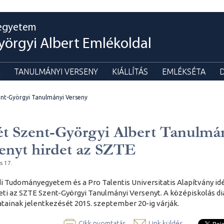
egyetem
yörgyi Albert Emlékoldal
TANULMÁNYI VERSENY
KIÁLLÍTÁS
EMLÉKSÉTA
nt-Györgyi Tanulmányi Verseny
t Szent-Györgyi Albert Tanulmá
enyt hirdet az SZTE
s 17.
i Tudományegyetem és a Pro Talentis Universitatis Alapítvány idé
ti az SZTE Szent-Györgyi Tanulmányi Versenyt. A középiskolás di
atainak jelentkezését 2015. szeptember 20-ig várják.
Cikk nyomtatás
Link küldés