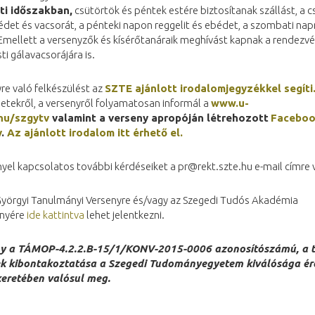
ti időszakban,
csütörtök és péntek estére biztosítanak szállást, a c
det és vacsorát, a pénteki napon reggelit és ebédet, a szombati nap
 Emellett a versenyzők és kísérőtanáraik meghívást kapnak a rendezv
ti gálavacsorájára is.
re való felkészülést az
SZTE ajánlott irodalomjegyzékkel segíti
etekről, a versenyről folyamatosan informál a
www.u-
hu/szgytv
valamint a verseny apropóján létrehozott
Facebo
y
.
Az ajánlott irodalom itt érhető el.
yel kapcsolatos további kérdéseiket a pr@rekt.szte.hu e-mail címre v
Györgyi Tanulmányi Versenyre és/vagy az Szegedi Tudós Akadémia
nyére
ide kattintva
lehet jelentkezni.
y a
TÁMOP-4.2.2.B-15/1/KONV-2015-0006 azonosítószámú, a
ek kibontakoztatása a Szegedi Tudományegyetem kiválósága é
keretében valósul meg.