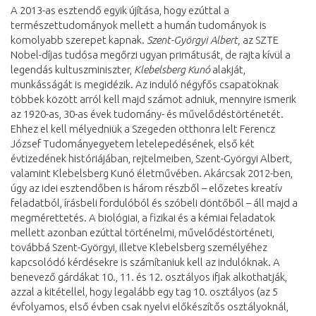
A 2013-as esztendő egyik újítása, hogy ezúttal a
természettudományok mellett a humán tudományok is
komolyabb szerepet kapnak.
Szent-Györgyi Albert,
az SZTE
Nobel-díjas tudósa megőrzi ugyan primátusát, de rajta kívül a
legendás kultuszminiszter,
Klebelsberg Kunó
alakját,
munkásságát is megidézik. Az induló négyfős csapatoknak
többek között arról kell majd számot adniuk, mennyire ismerik
az 1920-as, 30-as évek tudomány- és művelődéstörténetét.
Ehhez el kell mélyedniük a Szegeden otthonra lelt Ferencz
József Tudományegyetem letelepedésének, első két
évtizedének históriájában, rejtelmeiben, Szent-Györgyi Albert,
valamint Klebelsberg Kunó életművében. Akárcsak 2012-ben,
úgy az idei esztendőben is három részből – előzetes kreatív
feladatból, írásbeli fordulóból és szóbeli döntőből – áll majd a
megmérettetés. A biológiai, a fizikai és a kémiai feladatok
mellett azonban ezúttal történelmi, művelődéstörténeti,
továbbá Szent-Györgyi, illetve Klebelsberg személyéhez
kapcsolódó kérdésekre is számítaniuk kell az indulóknak. A
benevező gárdákat 10., 11. és 12. osztályos ifjak alkothatják,
azzal a kitétellel, hogy legalább egy tag 10. osztályos (az 5
évfolyamos, első évben csak nyelvi előkészítős osztályoknál,