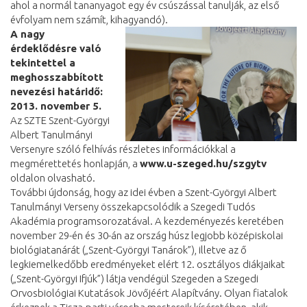
ahol a normál tananyagot egy év csúszással tanulják, az első
évfolyam nem számít, kihagyandó).
A nagy
érdeklődésre való
tekintettel a
meghosszabbított
nevezési határidő:
2013. november 5.
Az SZTE Szent-Györgyi
Albert Tanulmányi
Versenyre szóló felhívás részletes információkkal a
megmérettetés honlapján, a
www.u-szeged.hu/szgytv
oldalon olvasható.
További újdonság, hogy az idei évben a Szent-Györgyi Albert
Tanulmányi Verseny összekapcsolódik a Szegedi Tudós
Akadémia programsorozatával. A kezdeményezés keretében
november 29-én és 30-án az ország húsz legjobb középiskolai
biológiatanárát („Szent-Györgyi Tanárok”), illetve az ő
legkiemelkedőbb eredményeket elért 12. osztályos diákjaikat
(„Szent-Györgyi Ifjúk”) látja vendégül Szegeden a Szegedi
Orvosbiológiai Kutatások Jövőjéért Alapítvány. Olyan fiatalok