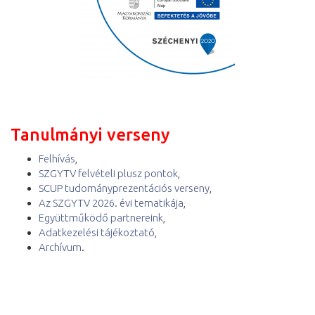
Tanulmányi verseny
Felhívás
,
SZGYTV felvételi plusz pontok
,
SCUP tudományprezentációs verseny
,
Az SZGYTV 2026. évi tematikája
,
Együttműködő partnereink
,
Adatkezelési tájékoztató
,
Archívum
.