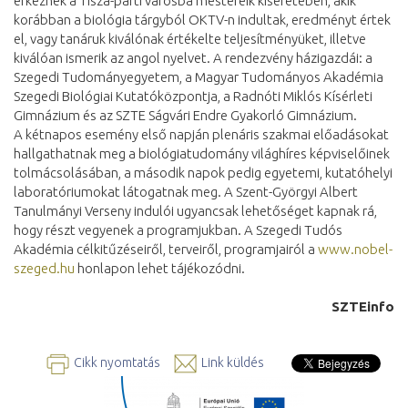
érkeznek a Tisza-parti városba mestereik kíséretében, akik
korábban a biológia tárgyból OKTV-n indultak, eredményt értek
el, vagy tanáruk kiválónak értékelte teljesítményüket, illetve
kiválóan ismerik az angol nyelvet. A rendezvény házigazdái: a
Szegedi Tudományegyetem, a Magyar Tudományos Akadémia
Szegedi Biológiai Kutatóközpontja, a Radnóti Miklós Kísérleti
Gimnázium és az SZTE Ságvári Endre Gyakorló Gimnázium.
A kétnapos esemény első napján plenáris szakmai előadásokat
hallgathatnak meg a biológiatudomány világhíres képviselőinek
tolmácsolásában, a második napok pedig egyetemi, kutatóhelyi
laboratóriumokat látogatnak meg. A Szent-Györgyi Albert
Tanulmányi Verseny indulói ugyancsak lehetőséget kapnak rá,
hogy részt vegyenek a programjukban. A Szegedi Tudós
Akadémia célkitűzéseiről, terveiről, programjairól a
www.nobel-
szeged.hu
honlapon lehet tájékozódni.
SZTEinfo
Cikk nyomtatás
Link küldés