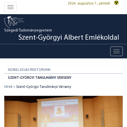
2026. augusztus 7., péntek
Toggle
navigation
Szegedi Tudományegyetem
Szent-Györgyi Albert Emlékoldal
Toggl
navig
NOBEL-DÍJAS REKTORUNK
SZENT-GYÖRGYI TANULMÁNYI VERSENY
Hírek
Szent-Györgyi Tanulmányi Verseny