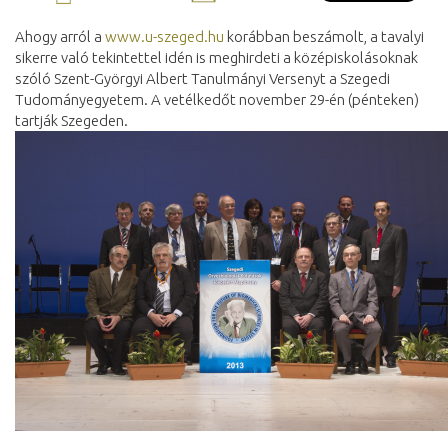
Ahogy arról a
www.u-szeged.hu
korábban beszámolt, a tavalyi
sikerre való tekintettel idén is meghirdeti a középiskolásoknak
szóló Szent-Györgyi Albert Tanulmányi Versenyt a Szegedi
Tudományegyetem. A vetélkedőt november 29-én (pénteken)
tartják Szegeden.