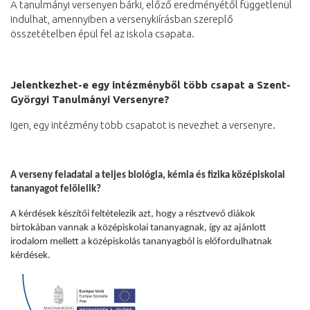
A tanulmányi versenyen bárki, előző eredményétől függetlenül
indulhat, amennyiben a versenykiírásban szereplő
összetételben épül fel az iskola csapata.
Jelentkezhet-e egy intézményből több csapat a Szent-
Györgyi Tanulmányi Versenyre?
Igen, egy intézmény több csapatot is nevezhet a versenyre.
A verseny feladatai a teljes biológia, kémia és fizika középiskolai
tananyagot felölelik?
A kérdések készítői feltételezik azt, hogy a résztvevő diákok
birtokában vannak a középiskolai tananyagnak, így az ajánlott
irodalom mellett a középiskolás tananyagból is előfordulhatnak
kérdések.