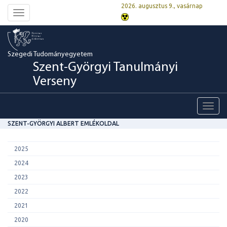
2026. augusztus 9., vasárnap
Toggle
navigation
Szegedi Tudományegyetem
Szent-Györgyi Tanulmányi
Verseny
Toggl
navig
SZENT-GYÖRGYI ALBERT EMLÉKOLDAL
2025
2024
2023
2022
2021
2020