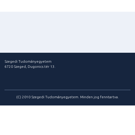
Szegedi Tudományegyetem
6720 Szeged, Dugonics tér 13.
(C) 2010 Szegedi Tudományegyetem. Minden jog fenntartva.