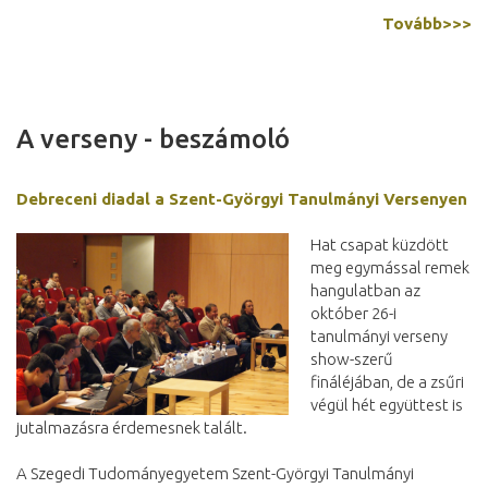
Tovább>>>
A verseny - beszámoló
Debreceni diadal a Szent-Györgyi Tanulmányi Versenyen
Hat csapat küzdött
meg egymással remek
hangulatban az
október 26-i
tanulmányi verseny
show-szerű
fináléjában, de a zsűri
végül hét együttest is
jutalmazásra érdemesnek talált.
A Szegedi Tudományegyetem Szent-Györgyi Tanulmányi