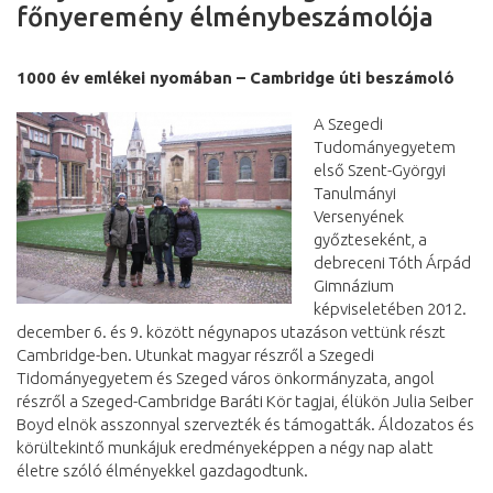
főnyeremény élménybeszámolója
1000 év emlékei nyomában – Cambridge úti beszámoló
A Szegedi
Tudományegyetem
első Szent-Györgyi
Tanulmányi
Versenyének
győzteseként, a
debreceni Tóth Árpád
Gimnázium
képviseletében 2012.
december 6. és 9. között négynapos utazáson vettünk részt
Cambridge-ben. Utunkat magyar részről a Szegedi
Tidományegyetem és Szeged város önkormányzata, angol
részről a Szeged-Cambridge Baráti Kör tagjai, élükön Julia Seiber
Boyd elnök asszonnyal szervezték és támogatták. Áldozatos és
körültekintő munkájuk eredményeképpen a négy nap alatt
életre szóló élményekkel gazdagodtunk.