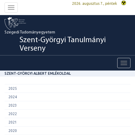
2026. augusztus 7., péntek
Toggle
navigation
Szegedi Tudományegyetem
Szent-Györgyi Tanulmányi
Verseny
Toggl
navig
SZENT-GYÖRGYI ALBERT EMLÉKOLDAL
2025
2024
2023
2022
2021
2020