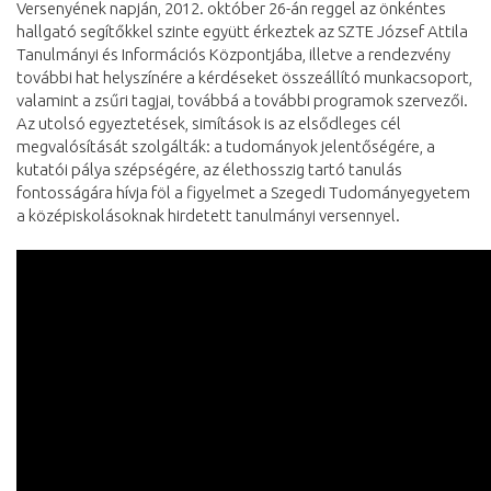
Versenyének napján, 2012. október 26-án reggel az önkéntes
hallgató segítőkkel szinte együtt érkeztek az SZTE József Attila
Tanulmányi és Információs Központjába, illetve a rendezvény
további hat helyszínére a kérdéseket összeállító munkacsoport,
valamint a zsűri tagjai, továbbá a további programok szervezői.
Az utolsó egyeztetések, simítások is az elsődleges cél
megvalósítását szolgálták: a tudományok jelentőségére, a
kutatói pálya szépségére, az élethosszig tartó tanulás
fontosságára hívja föl a figyelmet a Szegedi Tudományegyetem
a középiskolásoknak hirdetett tanulmányi versennyel.