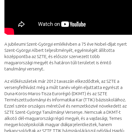
A jubileumi Szent-Györgyi emlékévben a 75 éve Nobel-díjat nyert
Szent-Györgyi Albert teljesítményét, egyéniségét állította
középpontba az SZTE, és először szervezett több
magyarországi megyét és határon túli területet is érintő
tanulmányi versenyt.
Az előkészületek már 2012 tavaszán elkezdődtek, az SZTE a
versenyfelhívást még a múlt tanév végén eljuttatta egyrészt a
Duna-Körös-Maros-Tisza Eurorégió (DKMT) és az SZTE
Természettudományi és Informatikai Kar (TTIK) bázisiskoláihoz.
Ezzel szinte országos méretűvé és nemzetközivé növekedett az
SZTE Szent-Györgyi Tanulmányi Versenye. Nemcsak a DKMT-t
alkotó dél-magyarországi régió megyéi, és a vajdasági, Temes
megyei középiskolák magyar diákjai jelentkeztek, hanem
bekapcsolódtak az SZTE TTIK bázisiskolái közül például Hajdú-