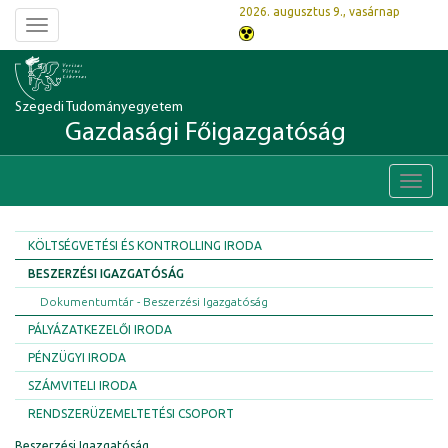
2026. augusztus 9., vasárnap
Toggle
navigation
Szegedi Tudományegyetem
Gazdasági Főigazgatóság
Toggl
navig
KÖLTSÉGVETÉSI ÉS KONTROLLING IRODA
BESZERZÉSI IGAZGATÓSÁG
Dokumentumtár - Beszerzési Igazgatóság
PÁLYÁZATKEZELŐI IRODA
PÉNZÜGYI IRODA
SZÁMVITELI IRODA
RENDSZERÜZEMELTETÉSI CSOPORT
Beszerzési Igazgatóság