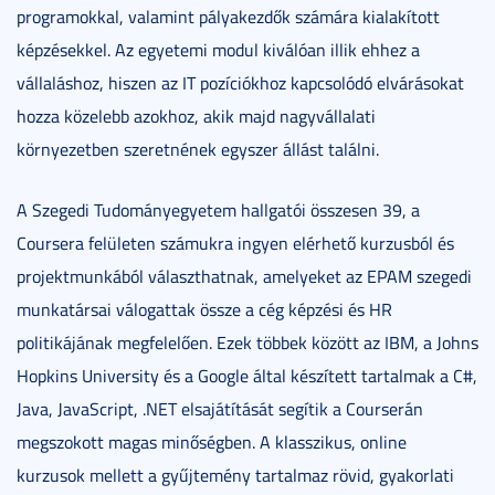
programokkal, valamint pályakezdők számára kialakított
képzésekkel. Az egyetemi modul kiválóan illik ehhez a
vállaláshoz, hiszen az IT pozíciókhoz kapcsolódó elvárásokat
hozza közelebb azokhoz, akik majd nagyvállalati
környezetben szeretnének egyszer állást találni.
A Szegedi Tudományegyetem hallgatói összesen 39, a
Coursera felületen számukra ingyen elérhető kurzusból és
projektmunkából választhatnak, amelyeket az EPAM szegedi
munkatársai válogattak össze a cég képzési és HR
politikájának megfelelően. Ezek többek között az IBM, a Johns
Hopkins University és a Google által készített tartalmak a C#,
Java, JavaScript, .NET elsajátítását segítik a Courserán
megszokott magas minőségben. A klasszikus, online
kurzusok mellett a gyűjtemény tartalmaz rövid, gyakorlati