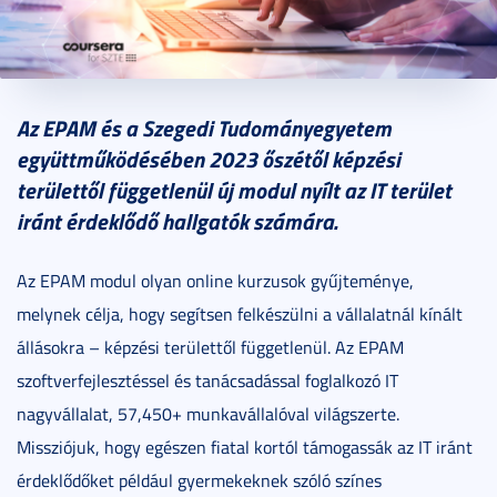
2024. április 03.
2 perc
Az EPAM és a Szegedi Tudományegyetem
együttműködésében 2023 őszétől képzési
területtől függetlenül új modul nyílt az IT terület
iránt érdeklődő hallgatók számára.
Az EPAM modul olyan online kurzusok gyűjteménye,
melynek célja, hogy segítsen felkészülni a vállalatnál kínált
állásokra – képzési területtől függetlenül. Az EPAM
szoftverfejlesztéssel és tanácsadással foglalkozó IT
nagyvállalat, 57,450+ munkavállalóval világszerte.
Missziójuk, hogy egészen fiatal kortól támogassák az IT iránt
érdeklődőket például gyermekeknek szóló színes