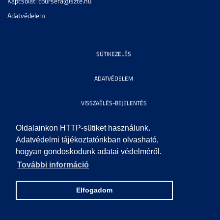
Kapcsolat: coursera@szte.hu
Adatvédelem
SÜTIKEZELÉS
ADATVÉDELEM
VISSZAÉLÉS-BEJELENTÉS
KÖZÉRDEKŰ ADATOK
Oldalainkon HTTP-sütiket használunk.
Adatvédelmi tájékoztatónkban olvasható,
hogyan gondoskodunk adatai védelméről.
IMPRESSZUM
További információ
SEGÍTSÉG
Elfogadom
© 2023 SZEGEDI TUDOMÁNYEGYETEM. MINDEN JOG FENNTARTVA.