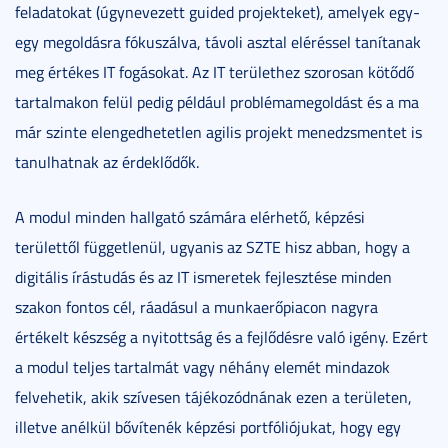
feladatokat (úgynevezett guided projekteket), amelyek egy-
egy megoldásra fókuszálva, távoli asztal eléréssel tanítanak
meg értékes IT fogásokat. Az IT területhez szorosan kötődő
tartalmakon felül pedig például problémamegoldást és a ma
már szinte elengedhetetlen agilis projekt menedzsmentet is
tanulhatnak az érdeklődők.
A modul minden hallgató számára elérhető, képzési
területtől függetlenül, ugyanis az SZTE hisz abban, hogy a
digitális írástudás és az IT ismeretek fejlesztése minden
szakon fontos cél, ráadásul a munkaerőpiacon nagyra
értékelt készség a nyitottság és a fejlődésre való igény. Ezért
a modul teljes tartalmát vagy néhány elemét mindazok
felvehetik, akik szívesen tájékozódnának ezen a területen,
illetve anélkül bővítenék képzési portfóliójukat, hogy egy