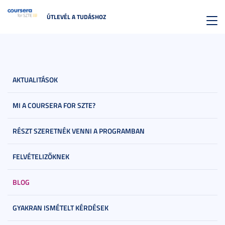
ÚTLEVÉL A TUDÁSHOZ
Toggl
navig
AKTUALITÁSOK
MI A COURSERA FOR SZTE?
RÉSZT SZERETNÉK VENNI A PROGRAMBAN
FELVÉTELIZŐKNEK
BLOG
GYAKRAN ISMÉTELT KÉRDÉSEK