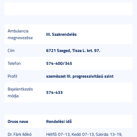
Ambulancia
III. Szakrendelés
megnevezése
6721 Szeged, Tisza L. krt. 97.
Cím
574-400/345
Telefon
szemészet III. progresszivitású szint
Profil
Bejelentkezés
574-433
módja
Orvos neve
Rendelési idő
Dr. Fárk Ildikó
Hétfő: 07-13, Kedd: 07-13, Szerda: 13-19,