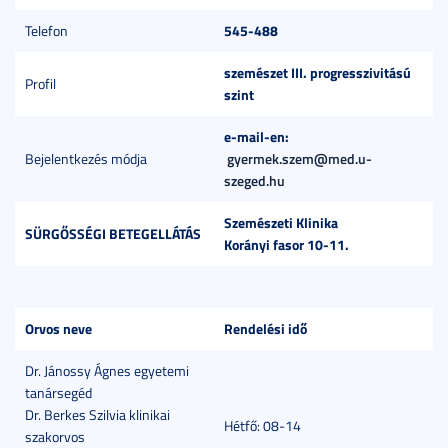
545-488
Telefon
szemészet III. progresszivitású
Profil
szint
e-mail-en:
Bejelentkezés módja
gyermek.szem@med.u-
szeged.hu
Szemészeti Klinika
SÜRGŐSSÉGI BETEGELLÁTÁS
Korányi fasor 10-11.
Orvos neve
Rendelési idő
Dr. Jánossy Ágnes egyetemi
tanársegéd
Dr. Berkes Szilvia klinikai
Hétfő: 08-14
szakorvos