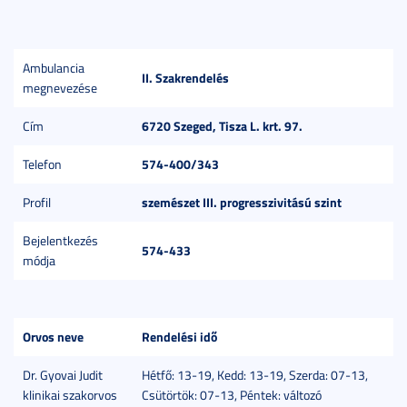
Ambulancia
II. Szakrendelés
megnevezése
6720 Szeged, Tisza L. krt. 97.
Cím
574-400/343
Telefon
szemészet III. progresszivitású szint
Profil
Bejelentkezés
574-433
módja
Orvos neve
Rendelési idő
Dr. Gyovai Judit
Hétfő: 13-19, Kedd: 13-19, Szerda: 07-13,
klinikai szakorvos
Csütörtök: 07-13, Péntek: változó