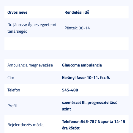
Orvos neve
Rendelési idő
Dr. Jánossy Ágnes egyetemi
Péntek: 08-14
tanársegéd
Glaucoma ambulancia
Ambulancia megnevezése
Korányi fasor 10-11. fsz.9.
Cím
545-488
Telefon
szemészet III. progresszivitású
Profil
szint
Telefonon:545-787 Naponta 14-15
Bejelentkezés módja
óra között