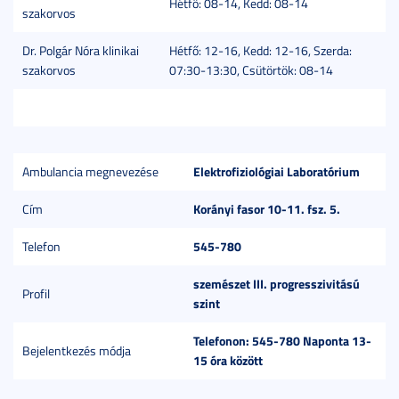
Hétfő: 08-14, Kedd: 08-14
szakorvos
Dr. Polgár Nóra klinikai
Hétfő: 12-16, Kedd: 12-16, Szerda:
szakorvos
07:30-13:30, Csütörtök: 08-14
Elektrofiziológiai Laboratórium
Ambulancia megnevezése
Korányi fasor 10-11. fsz. 5.
Cím
545-780
Telefon
szemészet III. progresszivitású
Profil
szint
Telefonon: 545-780 Naponta 13-
Bejelentkezés módja
15 óra között