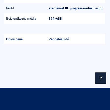
szemészet III. progresszivitású szint
Profil
574-433
Bejelentkezés módja
Orvos neve
Rendelési idő