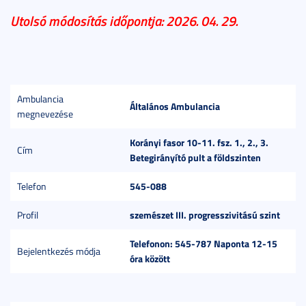
Utolsó módosítás időpontja: 2026. 04. 29.
Ambulancia
Általános Ambulancia
megnevezése
Korányi fasor 10-11. fsz. 1., 2., 3.
Cím
Betegirányító pult a földszinten
545-088
Telefon
szemészet III. progresszivitású szint
Profil
Telefonon: 545-787 Naponta 12-15
Bejelentkezés módja
óra között