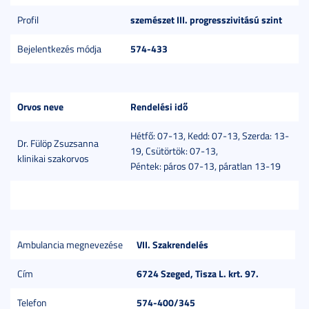
szemészet III. progresszivitású szint
Profil
574-433
Bejelentkezés módja
Orvos neve
Rendelési idő
Hétfő: 07-13, Kedd: 07-13, Szerda: 13-
Dr. Fülöp Zsuzsanna
19, Csütörtök: 07-13,
klinikai szakorvos
Péntek: páros 07-13, páratlan 13-19
VII. Szakrendelés
Ambulancia megnevezése
6724 Szeged, Tisza L. krt. 97.
Cím
574-400/345
Telefon