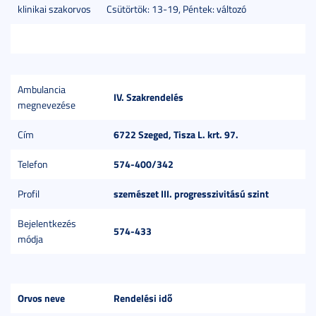
klinikai szakorvos
Csütörtök: 13-19, Péntek: változó
Ambulancia
IV. Szakrendelés
megnevezése
6722 Szeged, Tisza L. krt. 97.
Cím
574-400/342
Telefon
szemészet III. progresszivitású szint
Profil
Bejelentkezés
574-433
módja
Orvos neve
Rendelési idő