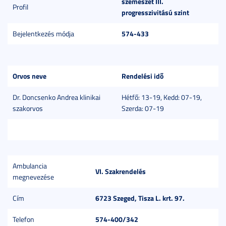
szemészet III.
Profil
progresszivitású szint
574-433
Bejelentkezés módja
Orvos neve
Rendelési idő
Dr. Doncsenko Andrea klinikai
Hétfő: 13-19, Kedd: 07-19,
szakorvos
Szerda: 07-19
Ambulancia
VI. Szakrendelés
megnevezése
6723 Szeged, Tisza L. krt. 97.
Cím
574-400/342
Telefon