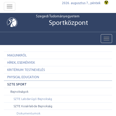
2026. augusztus 7., péntek
Toggle
navigation
Szegedi Tudományegyetem
Sportközpont
Toggl
navig
MAGUNKRÓL
HÍREK, ESEMÉNYEK
KRITÉRIUM TESTNEVELÉS
PHYSICAL EDUCATION
SZTE SPORT
Bajnokságok
SZTE Labdarúgó Bajnokság
SZTE Kosárlabda Bajnokság
Dokumentumok