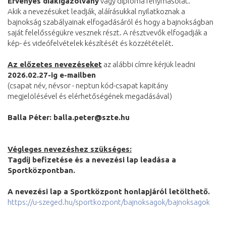
Érvényes diákigazolvány
vagy diploma fénymásolat.
Akik a nevezésüket leadják, aláírásukkal nyilatkoznak a
bajnokság szabályainak elfogadásáról és hogy a bajnokságban
saját felelősségükre vesznek részt. A résztvevők elfogadják a
kép- és videófelvételek készítését és közzétételét.
Az előzetes nevezéseket
az alábbi címre kérjük leadni
2026.02.27-ig e-mailben
(csapat név, névsor - neptun kód-csapat kapitány
megjelölésével és elérhetőségének megadásával)
Balla Péter: balla.peter@szte.hu
Végleges nevezéshez szükséges:
Tagdíj befizetése és a nevezési lap leadása a
Sportközpontban.
A nevezési lap a Sportközpont honlapjáról letölthető.
https://u-szeged.hu/sportkozpont/bajnoksagok/bajnoksagok