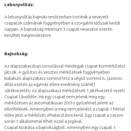
Lebonyolítás:
A lebonyolítás bajnoki rendszerben történik a nevezett
csapatok számának függvényében a szorgalmi időszak keddi
napjain. A bajnokság minimum 5 csapat nevezése esetén
kerülhet megrendezésre.
Bajnokság:
Az alapszakaszban sorsolással mindegyik csapat körmérkőzést
játszik. A győztes és vesztes mérkőzések függvényében
kialakuló alapszakasz sorrend lesz a végső sorrend is. (azonos
állás esetén az egymás elleni eredmény számít)
Játékvezetés: Az alapszakasz mérkőzéseit 1 játékvezető vezeti
Csapat távolléte: Ha egy csapat nem jelenik meg egy
mérkőzésen az automatikusan 20:0-s győzelmet jelent az
ellenfelének. Amennyiben a meg nem jelenést a csapat 1 héttel
előre jelzi, a mérkőzés elhalasztásra kerül. Egy csapat a szezon
során 1 alkalommal élhet ezzel a jogával.
Csapat kizárása a bajnokságból: Amennyiben egy csapat 3