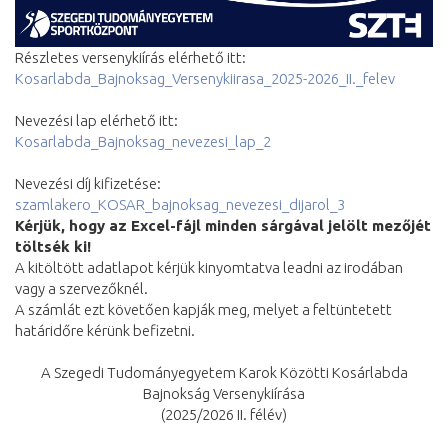
Részletes versenykiírás elérhető itt:
Kosarlabda_Bajnoksag_Versenykiirasa_2025-2026_II._felev
Nevezési lap elérhető itt:
Kosarlabda_Bajnoksag_nevezesi_lap_2
Nevezési díj kifizetése:
szamlakero_KOSAR_bajnoksag_nevezesi_dijarol_3
Kérjük, hogy az Excel-fájl minden sárgával jelölt mezőjét
töltsék ki!
A kitöltött adatlapot kérjük kinyomtatva leadni az irodában
vagy a szervezőknél.
A számlát ezt követően kapják meg, melyet a feltüntetett
határidőre kérünk befizetni.
A Szegedi Tudományegyetem Karok Közötti Kosárlabda
Bajnokság Versenykiírása
(2025/2026 II. félév)