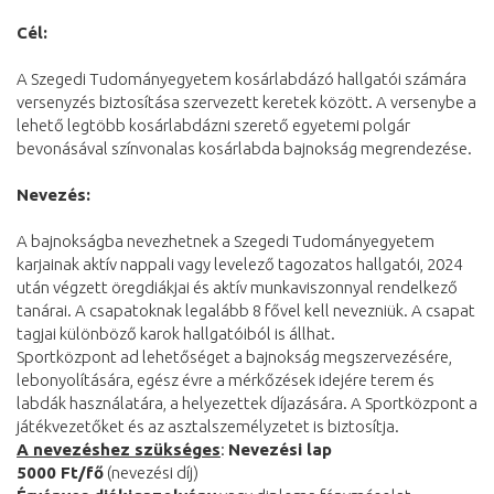
Cél:
A Szegedi Tudományegyetem kosárlabdázó hallgatói számára
versenyzés biztosítása szervezett keretek között. A versenybe a
lehető legtöbb kosárlabdázni szerető egyetemi polgár
bevonásával színvonalas kosárlabda bajnokság megrendezése.
Nevezés:
A bajnokságba nevezhetnek a Szegedi Tudományegyetem
karjainak aktív nappali vagy levelező tagozatos hallgatói, 2024
után végzett öregdiákjai és aktív munkaviszonnyal rendelkező
tanárai. A csapatoknak legalább 8 fővel kell nevezniük. A csapat
tagjai különböző karok hallgatóiból is állhat.
Sportközpont ad lehetőséget a bajnokság megszervezésére,
lebonyolítására, egész évre a mérkőzések idejére terem és
labdák használatára, a helyezettek díjazására. A Sportközpont a
játékvezetőket és az asztalszemélyzetet is biztosítja.
A nevezéshez szükséges
:
Nevezési lap
5000 Ft/fő
(nevezési díj)