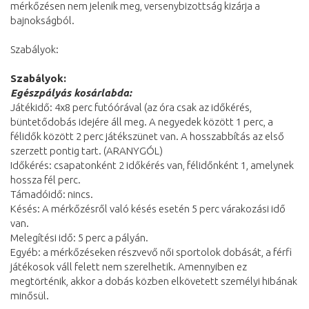
mérkőzésen nem jelenik meg, versenybizottság kizárja a
bajnokságból.
Szabályok:
Szabályok:
Egészpályás kosárlabda:
Játékidő: 4x8 perc futóórával (az óra csak az időkérés,
büntetődobás idejére áll meg. A negyedek között 1 perc, a
félidők között 2 perc játékszünet van. A hosszabbítás az első
szerzett pontig tart. (ARANYGÓL)
Időkérés: csapatonként 2 időkérés van, félidőnként 1, amelynek
hossza fél perc.
Támadóidő: nincs.
Késés: A mérkőzésről való késés esetén 5 perc várakozási idő
van.
Melegítési idő: 5 perc a pályán.
Egyéb: a mérkőzéseken részvevő női sportolok dobását, a férfi
játékosok váll felett nem szerelhetik. Amennyiben ez
megtörténik, akkor a dobás közben elkövetett személyi hibának
minősül.