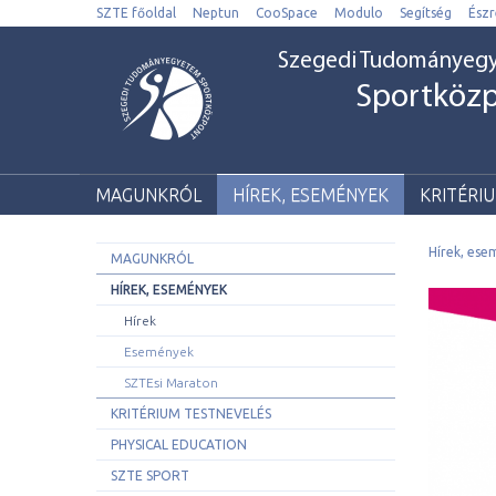
SZTE főoldal
Neptun
CooSpace
Modulo
Segítség
Észr
Szegedi Tudományeg
Sportköz
MAGUNKRÓL
HÍREK, ESEMÉNYEK
KRITÉRI
Hírek, es
MAGUNKRÓL
HÍREK, ESEMÉNYEK
Hírek
Események
SZTEsi Maraton
KRITÉRIUM TESTNEVELÉS
PHYSICAL EDUCATION
SZTE SPORT