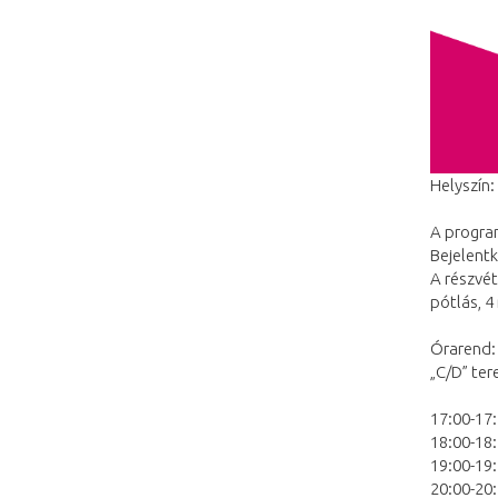
Helyszín:
A program
Bejelentk
A részvét
pótlás, 4
Órarend:
„C/D” ter
17:00-17
18:00-18:
19:00-19
20:00-20