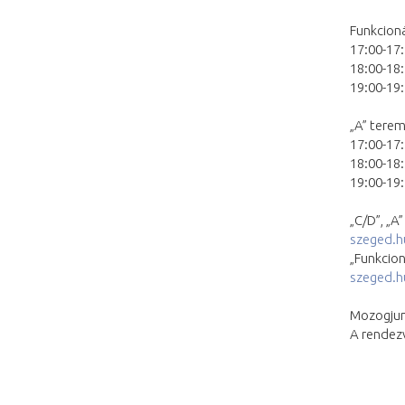
Funkcioná
17:00-17:
18:00-18:
19:00-19
„A” terem
17:00-17:
18:00-18:
19:00-19:
„C/D”, „A
szeged.h
„Funkcion
szeged.h
Mozogjunk
A rendez