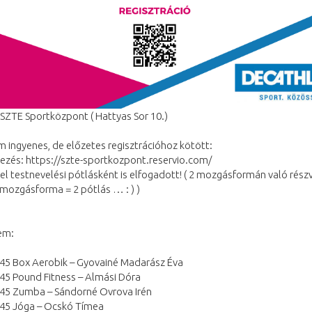
 SZTE Sportközpont ( Hattyas Sor 10.)
 ingyenes, de előzetes regisztrációhoz kötött:
ezés: https://szte-sportkozpont.reservio.com/
el testnevelési pótlásként is elfogadott! ( 2 mozgásformán való részv
 mozgásforma = 2 pótlás … : ) )
em:
:45 Box Aerobik – Gyovainé Madarász Éva
45 Pound Fitness – Almási Dóra
:45 Zumba – Sándorné Ovrova Irén
:45 Jóga – Ocskó Tímea