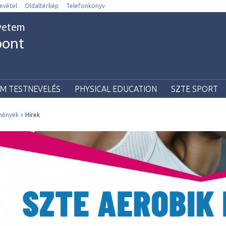
evétel
Oldaltérkép
Telefonkönyv
yetem
pont
UM TESTNEVELÉS
PHYSICAL EDUCATION
SZTE SPORT
emények
Hírek