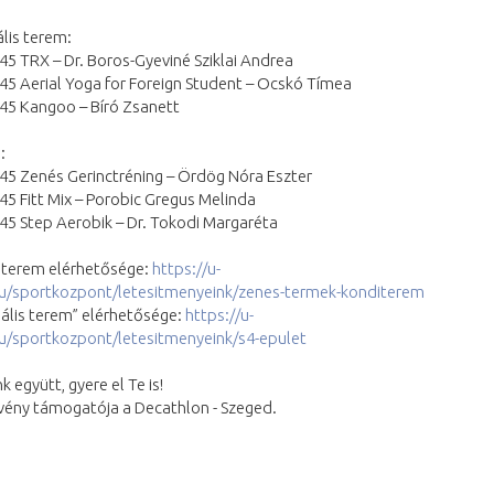
lis terem:
45 TRX – Dr. Boros-Gyeviné Sziklai Andrea
45 Aerial Yoga for Foreign Student – Ocskó Tímea
:45 Kangoo – Bíró Zsanett
:
45 Zenés Gerinctréning – Ördög Nóra Eszter
45 Fitt Mix – Porobic Gregus Melinda
45 Step Aerobik – Dr. Tokodi Margaréta
” terem elérhetősége:
https://u-
u/sportkozpont/letesitmenyeink/zenes-termek-konditerem
ális terem” elérhetősége:
https://u-
u/sportkozpont/letesitmenyeink/s4-epulet
 együtt, gyere el Te is!
vény támogatója a Decathlon - Szeged.