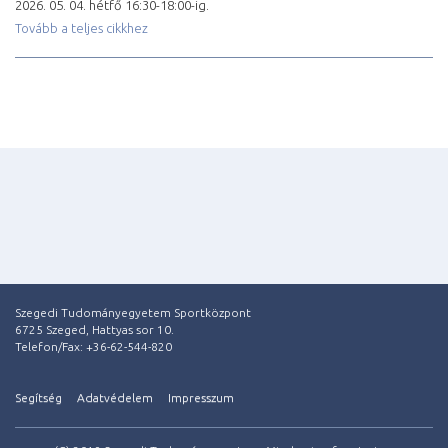
2026. 05. 04. hétfő 16:30-18:00-ig.
Tovább a teljes cikkhez
Szegedi Tudományegyetem Sportközpont
6725 Szeged, Hattyas sor 10.
Telefon/Fax: +36-62-544-820
Segítség
Adatvédelem
Impresszum