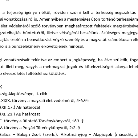
, a teljesség igénye nélkül, röviden szólni kell a terhességmegszakítás 
gi vonatkozásairól is. Amennyiben a mesterséges úton történő terhességm
 élet védelméről szóló törvényben meghatározott feltételek megsértésével
zatelhajtás bűntettéről, illetve vétségéről beszélünk. Szükséges megjegy
ajtás esetén a beavatkozást végző személy és a magzatát szándékosan elh
 nő is a bűncselekmény elkövetőjének minősül.
ogi vonatkozásait tekintve az embert a jogképesség, ha élve születik, fo
tól illeti meg, vagyis a méhmagzat jogok és kötelezettségek alanya lehe
 élveszületés feltételéhez kötöttek.
K
zág Alaptörvénye, II. cikk
LXXIX. törvény a magzati élet védelméről, 5-6.§§
(XII.17.) AB határozat
(XI. 23.) AB határozat
 C. törvény a Büntető Törvénykönyvről, 163. §
V. törvény a Polgári Törvénykönyvről, 2:2. §
alázs – Balogh Zsolt (szerk.): Alkotmányjog – Alapjogok (második, á