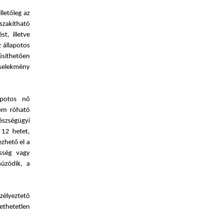
lletőleg az
 szakítható
t, illetve
z állapotos
űsíthetően
selekmény
apotos nő
nem róható
észségügyi
 12 hetet,
ezhető el a
sség vagy
húzódik, a
zélyeztető
thetetlen