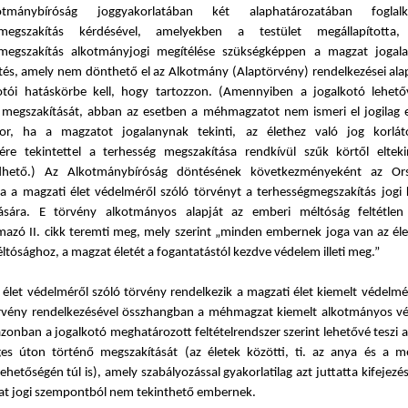
tmánybíróság joggyakorlatában két alaphatározatában foglal
gmegszakítás kérdésével, amelyekben a testület megállapított
megszakítás alkotmányjogi megítélése szükségképpen a magzat jogala
tés, amely nem dönthető el az Alkotmány (Alaptörvény) rendelkezései alap
otói hatáskörbe kell, hogy tartozzon. (Amennyiben a jogalkotó lehető
 megszakítását, abban az esetben a méhmagzatot nem ismeri el jogilag
or, ha a magzatot jogalanynak tekinti, az élethez való jog korláto
ére tekintettel a terhesség megszakítása rendkívül szűk körtől elte
hető.) Az Alkotmánybíróság döntésének következményeként az Ors
a a magzati élet védelméről szóló törvényt a terhességmegszakítás jogi 
zására. E törvény alkotmányos alapját az emberi méltóság feltétlen
azó II. cikk teremti meg, mely szerint „minden embernek joga van az éle
tósághoz, a magzat életét a fogantatástól kezdve védelem illeti meg.”
 élet védelméről szóló törvény rendelkezik a magzati élet kiemelt védelmér
rvény rendelkezésével összhangban a méhmagzat kiemelt alkotmányos 
azonban a jogalkotó meghatározott feltételrendszer szerint lehetővé teszi 
es úton történő megszakítását (az életek közötti, ti. az anya és a 
lehetőségén túl is), amely szabályozással gyakorlatilag azt juttatta kifejezé
 jogi szempontból nem tekinthető embernek.