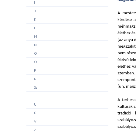
I
J
A mesters
K
kérdése a
méhmagzat
L
élethez é
M
(az anya é
N
megszakí
nem része
O
életvédel
Ö
élethez v
P
szemben. 
R
szempontb
(ún. magz
Sz
T
A terhess
U
kultúrák s
Ü
tradíció
szabályo
V
szabályozá
Z