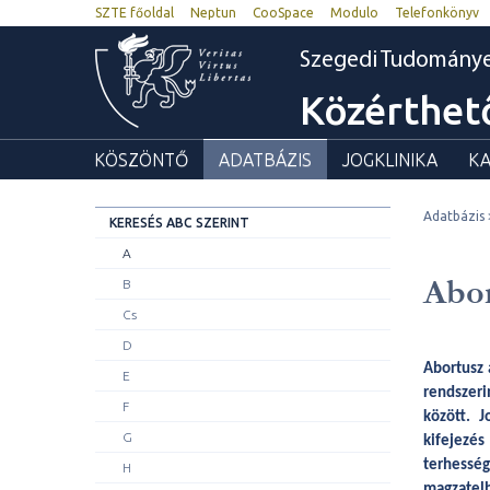
SZTE főoldal
Neptun
CooSpace
Modulo
Telefonkönyv
Szegedi Tudomány
Közérthet
KÖSZÖNTŐ
ADATBÁZIS
JOGKLINIKA
KA
Adatbázis
KERESÉS ABC SZERINT
A
Abo
B
Cs
D
Abortusz 
E
rendszeri
F
között. J
G
kifejez
terhessé
H
magzatelh