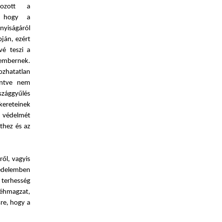
kozott a
a, hogy a
nyiságáról
ján, ezért
vé teszi a
 embernek.
zhatatlan
kintve nem
zággyűlés
kereteinek
 védelmét
thez és az
ől, vagyis
védelemben
a terhesség
méhmagzat,
sre, hogy a