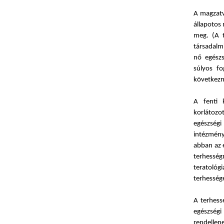
A magzatvé
állapotos 
meg. (A t
társadalmi
nő egészs
súlyos f
következm
A fenti 
korlátozo
egészségi
intézmény
abban az e
terhessé
teratológ
terhessége
A terhess
egészség
rendellene