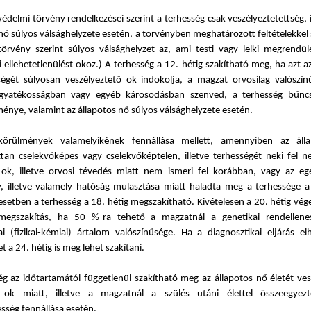
delmi törvény rendelkezései szerint a terhesség csak veszélyeztetettség, i
nő súlyos válsághelyzete esetén, a törvényben meghatározott feltételekkel
örvény szerint súlyos válsághelyzet az, ami testi vagy lelki megrendülés
 ellehetetlenülést okoz.) A terhesség a 12. hétig szakítható meg, ha azt a
égét súlyosan veszélyeztető ok indokolja, a magzat orvosilag valószín
ogyatékosságban vagy egyéb károsodásban szenved, a terhesség bűnc
énye, valamint az állapotos nő súlyos válsághelyzete esetén.
körülmények valamelyikének fennállása mellett, amennyiben az áll
ttan cselekvőképes vagy cselekvőképtelen, illetve terhességét neki fel 
 ok, illetve orvosi tévedés miatt nem ismeri fel korábban, vagy az eg
, illetve valamely hatóság mulasztása miatt haladta meg a terhessége a
setben a terhesség a 18. hétig megszakítható. Kivételesen a 20. hétig vég
gmegszakítás, ha 50 %-ra tehető a magzatnál a genetikai rendellene
iai (fizikai-kémiai) ártalom valószínűsége. Ha a diagnosztikai eljárás el
t a 24. hétig is meg lehet szakítani.
ég az időtartamától függetlenül szakítható meg az állapotos nő életét ves
i ok miatt, illetve a magzatnál a szülés utáni élettel összeegyezte
sség fennállása esetén.