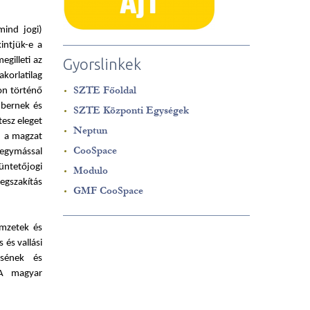
mind jogi)
intjük-e a
gilleti az
Gyorslinkek
akorlatilag
SZTE Főoldal
ton történő
bernek és
SZTE Központi Egységek
esz eleget
Neptun
n a magzat
CooSpace
 egymással
üntetőjogi
Modulo
egszakítás
GMF CooSpace
emzetek és
 és vallási
ésének és
 A magyar