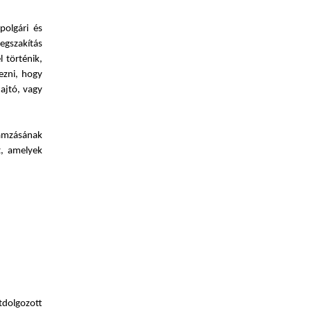
polgári és
egszakítás
 történik,
ezni, hogy
ajtó, vagy
gamzásának
t, amelyek
tdolgozott