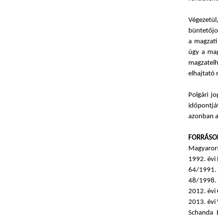
Végezetül
büntetőjo
a magzati
úgy a mag
magzatelh
elhajtató
Polgári j
időpontjá
azonban az
FORRÁSO
Magyarors
1992. évi 
64/1991. 
48/1998. 
2012. évi
2013. évi 
Schanda B