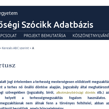
egyetem
őségi Szócikk Adatbázis
PCSOLAT
PROJEKT BEMUTATÁSA
KÖSZÖNETNYILVÁNÍ
Keresés ABC szerint
A
rtusz
alatt jogi értelemben a terhesség mesterségesen előidézett megszakítás
nt a terhes nő önálló döntése alapján, jogszabály által meghatározo
ogi szövegekben (jogszabály, bírói,
alkotmánybírósági döntés
stb.) a
és helyett a terhességmegszakítás fogalom használat
gmegszakításnak nem állnak fenn a törvényes feltételei, abban a
ajtásról beszélünk, amely bűncselekmény.