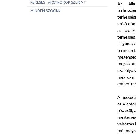
KERESÉS TÁRGYKÖRÖK SZERINT
Az Alko
terhessé
MINDEN SZÓCIKK
terhesség
szóló dön
az jogalk
terhesség
Ugyanakk
természet
megenged
megalkott
szabályo
megfogalm
emberi mél
A magzati
az Alaptö
részesül, 
mesterség
választás 
méhmagzat