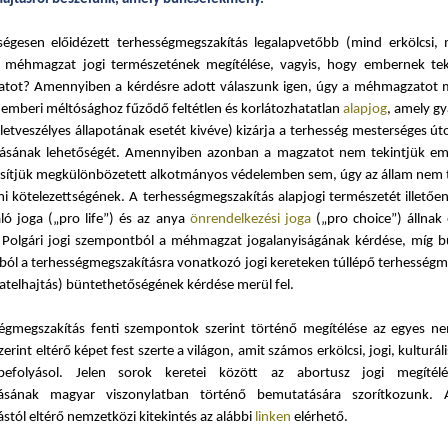
égesen előidézett terhességmegszakítás legalapvetőbb (mind erkölcsi, 
 méhmagzat jogi természetének megítélése, vagyis, hogy embernek tek
ot? Amennyiben a kérdésre adott válaszunk igen, úgy a méhmagzatot me
s emberi méltósághoz fűződő feltétlen és korlátozhatatlan
alapjog
, amely gy
letveszélyes állapotának esetét kivéve) kizárja a terhesség mesterséges ú
tásának lehetőségét. Amennyiben azonban a magzatot nem tekintjük em
sítjük megkülönbözetett alkotmányos védelemben sem, úgy az állam nem t
mi kötelezettségének. A terhességmegszakítás alapjogi természetét illetőe
aló joga („pro life”) és az anya
önrendelkezési joga
(„pro choice”) állnak
Polgári jogi szempontból a méhmagzat jogalanyiságának kérdése, míg b
ól a terhességmegszakításra vonatkozó jogi kereteken túllépő terhességm
atelhajtás) büntethetőségének kérdése merül fel.
égmegszakítás fenti szempontok szerint történő megítélése az egyes n
zerint eltérő képet fest szerte a világon, amit számos erkölcsi, jogi, kulturális
 befolyásol. Jelen sorok keretei között az abortusz jogi megítél
zásának magyar viszonylatban történő bemutatására szorítkozunk.
stól eltérő nemzetközi kitekintés az alábbi
linken
elérhető.