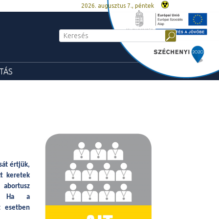
2026. augusztus 7., péntek
TÁS
át értjük,
tt keretek
z abortusz
os. Ha a
z esetben