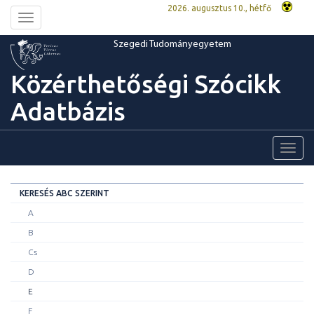
2026. augusztus 10., hétfő
Toggle
navigation
Szegedi Tudományegyetem
Közérthetőségi Szócikk
Adatbázis
Toggl
navig
KERESÉS ABC SZERINT
A
B
Cs
D
E
F