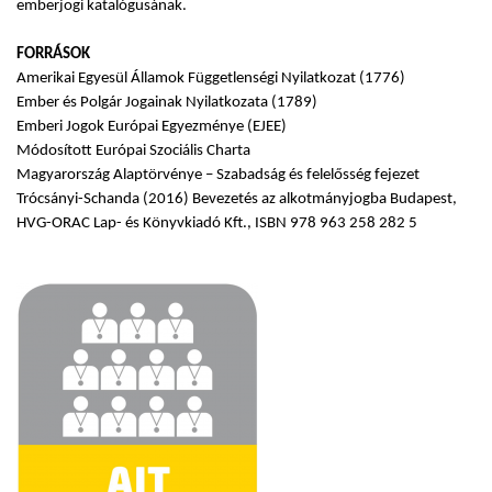
emberjogi katalógusának.
FORRÁSOK
Amerikai Egyesül Államok Függetlenségi Nyilatkozat (1776)
Ember és Polgár Jogainak Nyilatkozata (1789)
Emberi Jogok Európai Egyezménye (EJEE)
Módosított Európai Szociális Charta
Magyarország Alaptörvénye – Szabadság és felelősség fejezet
Trócsányi-Schanda (2016) Bevezetés az alkotmányjogba Budapest,
HVG-ORAC Lap- és Könyvkiadó Kft., ISBN 978 963 258 282 5