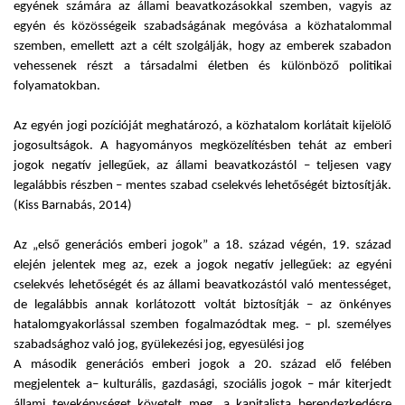
egyének számára az állami beavatkozásokkal szemben, vagyis az
egyén és közösségeik szabadságának megóvása a közhatalommal
szemben, emellett azt a célt szolgálják, hogy az emberek szabadon
vehessenek részt a társadalmi életben és különböző politikai
folyamatokban.
Az egyén jogi pozícióját meghatározó, a közhatalom korlátait kijelölő
jogosultságok. A hagyományos megközelítésben tehát az emberi
jogok negatív jellegűek, az állami beavatkozástól – teljesen vagy
legalábbis részben – mentes szabad cselekvés lehetőségét biztosítják.
(Kiss Barnabás, 2014)
Az „első generációs emberi jogok” a 18. század végén, 19. század
elején jelentek meg az, ezek a jogok negatív jellegűek: az egyéni
cselekvés lehetőségét és az állami beavatkozástól való mentességet,
de legalábbis annak korlátozott voltát biztosítják – az önkényes
hatalomgyakorlással szemben fogalmazódtak meg. – pl. személyes
szabadsághoz való jog, gyülekezési jog, egyesülési jog
A második generációs emberi jogok a 20. század elő felében
megjelentek a– kulturális, gazdasági, szociális jogok – már kiterjedt
állami tevekénységet követelt meg, a kapitalista berendezkedésre