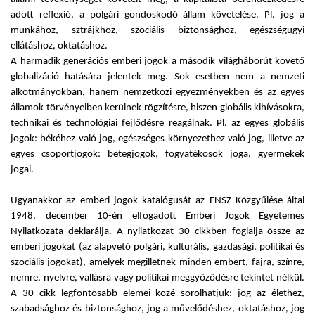
adott reflexió, a polgári gondoskodó állam követelése. Pl. jog a
munkához, sztrájkhoz, szociális biztonsághoz, egészségügyi
ellátáshoz, oktatáshoz.
A harmadik generációs emberi jogok a második világháborút követő
globalizáció hatására jelentek meg. Sok esetben nem a nemzeti
alkotmányokban, hanem nemzetközi egyezményekben és az egyes
államok törvényeiben kerülnek rögzítésre, hiszen globális kihívásokra,
technikai és technológiai fejlődésre reagálnak. Pl. az egyes globális
jogok: békéhez való jog, egészséges környezethez való jog, illetve az
egyes csoportjogok: betegjogok, fogyatékosok joga, gyermekek
jogai.
Ugyanakkor az emberi jogok katalógusát az ENSZ Közgyűlése által
1948. december 10-én elfogadott Emberi Jogok Egyetemes
Nyilatkozata deklarálja. A nyilatkozat 30 cikkben foglalja össze az
emberi jogokat (az alapvető polgári, kulturális, gazdasági, politikai és
szociális jogokat), amelyek megilletnek minden embert, fajra, színre,
nemre, nyelvre, vallásra vagy politikai meggyőződésre tekintet nélkül.
A 30 cikk legfontosabb elemei közé sorolhatjuk: jog az élethez,
szabadsághoz és biztonsághoz, jog a művelődéshez, oktatáshoz, jog