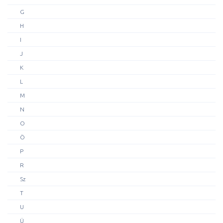
G
H
I
J
K
L
M
N
O
Ö
P
R
Sz
T
U
Ü