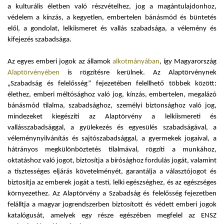
a kulturális életben való részvételhez, jog a magántulajdonhoz,
védelem a kínzás, a kegyetlen, embertelen bánásmód és büntetés
elől, a gondolat, lelkiismeret és vallás szabadsága, a vélemény és
kifejezés szabadsága.
Az egyes emberi jogok az államok
alkotmányában
, így Magyarország
Alaptörvényében
is rögzítésre kerülnek. Az Alaptörvénynek
„Szabadság és felelősség” fejezetében felellhető többek között:
élethez, emberi méltósághoz való jog, kínzás, embertelen, megalázó
bánásmód tilalma, szabadsághoz, személyi biztonsághoz való jog,
mindezeket kiegészíti az Alaptörvény a lelkiismereti és
vallásszabadsággal, a gyülekezés és egyesülés szabadságával, a
véleménynyilvánítás és sajtószabadsággal, a gyermekek jogaival, a
hátrányos megkülönböztetés tilalmával, rögzíti a munkához,
oktatáshoz való jogot, biztosítja a bírósághoz fordulás jogát, valamint
a tisztességes eljárás követelményét, garantálja a választójogot és
biztosítja az emberek jogát a testi, lelki egészséghez, és az egészséges
környezethez. Az Alaptörvény a Szabadság és felelősség fejezetben
felálltja a magyar jogrendszerben biztosított és védett emberi jogok
katalógusát, amelyek egy része egészében megfelel az ENSZ