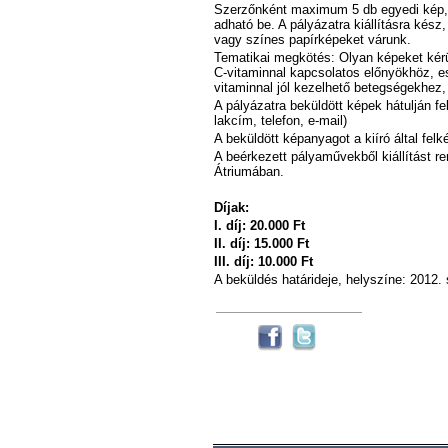
Szerzőnként maximum 5 db egyedi kép, i
adható be. A pályázatra kiállításra kés
vagy színes papírképeket várunk.
Tematikai megkötés: Olyan képeket kér
C-vitaminnal kapcsolatos előnyökhöz, e
vitaminnal jól kezelhető betegségekhez
A pályázatra beküldött képek hátulján fel
lakcím, telefon, e-mail)
A beküldött képanyagot a kiíró által felké
A beérkezett pályaművekből kiállítást re
Átriumában.
Díjak:
I. díj: 20.000 Ft
II. díj: 15.000 Ft
III. díj: 10.000 Ft
A beküldés határideje, helyszíne: 2012. 