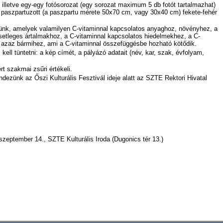
lletve egy-egy fotósorozat (egy sorozat maximum 5 db fotót tartalmazhat)
z, paszpartuzott (a paszpartu mérete 50x70 cm, vagy 30x40 cm) fekete-fehér
ünk, amelyek valamilyen C-vitaminnal kapcsolatos anyaghoz, növényhez, a
setleges ártalmakhoz, a C-vitaminnal kapcsolatos hiedelmekhez, a C-
, azaz bármihez, ami a C-vitaminnal összefüggésbe hozható kötődik.
 kell tüntetni: a kép címét, a pályázó adatait (név, kar, szak, évfolyam,
rt szakmai zsűri értékeli.
ndezünk az Őszi Kulturális Fesztivál ideje alatt az SZTE Rektori Hivatal
szeptember 14., SZTE Kulturális Iroda (Dugonics tér 13.)