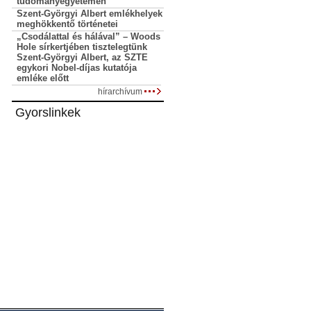
tudományegyetemen
Szent-Györgyi Albert emlékhelyek
meghökkentő történetei
„Csodálattal és hálával” – Woods
Hole sírkertjében tisztelegtünk
Szent-Györgyi Albert, az SZTE
egykori Nobel-díjas kutatója
emléke előtt
hírarchívum
Gyorslinkek