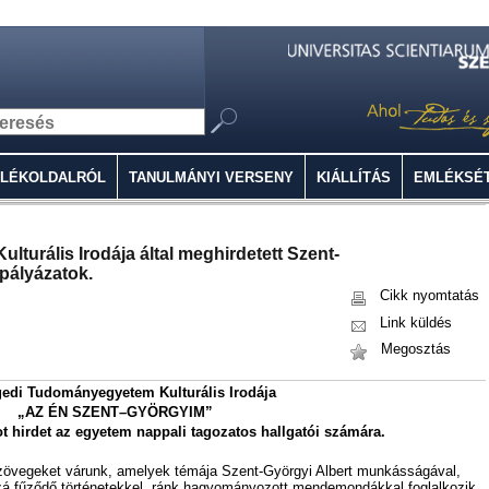
MLÉKOLDALRÓL
TANULMÁNYI VERSENY
KIÁLLÍTÁS
EMLÉKSÉ
urális Irodája által meghirdetett Szent-
pályázatok.
Cikk nyomtatás
Link küldés
Megosztás
edi Tudományegyetem Kulturális Irodája
„AZ ÉN SZENT–GYÖRGYIM”
 hirdet az egyetem nappali tagozatos hallgatói számára.
zövegeket várunk, amelyek témája Szent-Györgyi Albert munkásságával,
zzá fűződő történetekkel, ránk hagyományozott mendemondákkal foglalkozik,