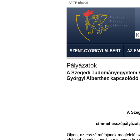
SZTE főoldal
SZENT-GYÖRGYI ALBERT
AZ E
Pályázatok
A Szegedi Tudományegyetem Kult
Györgyi Alberthez kapcsolódó 
A Szeg
címmel esszépályázatot
Olyan, az esszé műfajának megfelelő s
életével, gondolataival, vagy egyéb ho