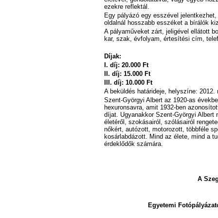
ezekre reflektál.
Egy pályázó egy esszével jelentkezhet,
oldalnál hosszabb esszéket a bírálók ki
A pályaműveket zárt, jeligével ellátott bo
kar, szak, évfolyam, értesítési cím, tele
Díjak:
I. díj: 20.000 Ft
II. díj: 15.000 Ft
III. díj: 10.000 Ft
A beküldés határideje, helyszíne: 2012. 
Szent-Györgyi Albert az 1920-as évekb
hexuronsavra, amit 1932-ben azonosított
díjat. Ugyanakkor Szent-Györgyi Albert
életéről, szokásairól, szólásairól renge
nőkért, autózott, motorozott, többféle spo
kosárlabdázott. Mind az élete, mind a 
érdeklődők számára.
A Szeg
Egyetemi Fotópályázato