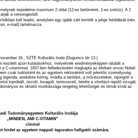
 melynek terjedelme maximum 2 oldal (12-es betűméret, 1-es sorköz). A 2
zárják a versengésből.
rítékban kell leadni, amelyben egy újabb zárt boríték a jelige feloldását (név,
fon, e-mail) tartalmazza.
november 16., SZTE Kulturális Iroda (Dugonics tér 13.)
en kezdett azon kutatásokhoz, melyeknek eredményeképpen rátalált a
 a C-vitaminnal. 1937-ben felfedezéséért megkapta az élettani orvosi Nobel-
 nem csak tudósként és az egyetem rektoraként volt jelentős személyiség,
teg legenda, anekdota kering, imádta a tanítást, a művészeteket, rajongott a
rtot kipróbált, úszott, lovagolt, teniszezett, letette a vitorlázó repülő vizsgát,
tudományos és oktatói munkássága rengeteg lehetőséget és témát kínál az
edi Tudományegyetem Kulturális Irodája
„MINDEN, AMI C-VITAMIN”
címmel
t hirdet az egyetem nappali tagozatos hallgatói számára.