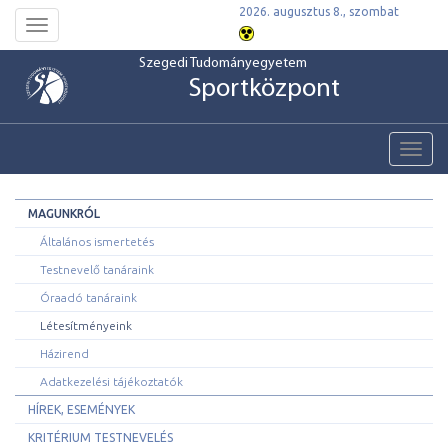
2026. augusztus 8., szombat
Toggle
navigation
Szegedi Tudományegyetem
Sportközpont
Toggl
navig
MAGUNKRÓL
Általános ismertetés
Testnevelő tanáraink
Óraadó tanáraink
Létesítményeink
Házirend
Adatkezelési tájékoztatók
HÍREK, ESEMÉNYEK
KRITÉRIUM TESTNEVELÉS