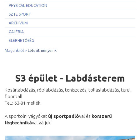
PHYSICAL EDUCATION
SZTE SPORT
ARCHÍVUM
GALÉRIA
ELÉRHETŐSÉG
Magunkról
Létesítményeink
S3 épület - Labdásterem
Kosárlabdázás, röplabdázás, teniszezés, tollaslabdázás, turul,
floorball
Tel.: 63-81 mellék
A sportolni vágyókat
új sportpadló
val és
korszerű
légtechniká
val várjuk!