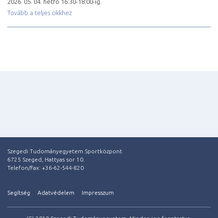
2026. 05. 04. hétfő 16:30-18:00-ig.
Tovább a teljes cikkhez
Szegedi Tudományegyetem Sportközpont
6725 Szeged, Hattyas sor 10.
Telefon/Fax: +36-62-544-820
Segítség
Adatvédelem
Impresszum