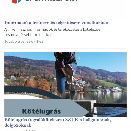
Információ a testnevelés teljesítésére vonatkozóan
A linken hasznos információk és tájékoztatás a kötelezően
testneveléssel kapcsolatban
Tovább a teljes cikkhez
Kötélugrás (ugrálókötelezés) SZTE-s hallgatóknak,
dolgozóknak