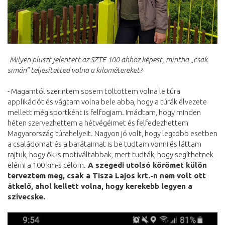
Milyen pluszt jelentett az SZTE 100 ahhoz képest, mintha „csak
simán” teljesítetted volna a kilométereket?
- Magamtól szerintem sosem töltöttem volna le túra
applikációt és vágtam volna bele abba, hogy a túrák élvezete
mellett még sportként is felfogjam. Imádtam, hogy minden
héten szervezhettem a hétvégéimet és felfedezhettem
Magyarország túrahelyeit. Nagyon jó volt, hogy legtöbb esetben
a családomat és a barátaimat is be tudtam vonni és láttam
rajtuk, hogy ők is motiváltabbak, mert tudták, hogy segíthetnek
elérni a 100 km-s célom.
A szegedi utolsó körömet külön
terveztem meg, csak a Tisza Lajos krt.-n nem volt ott
átkelő, ahol kellett volna, hogy kerekebb legyen a
szívecske.