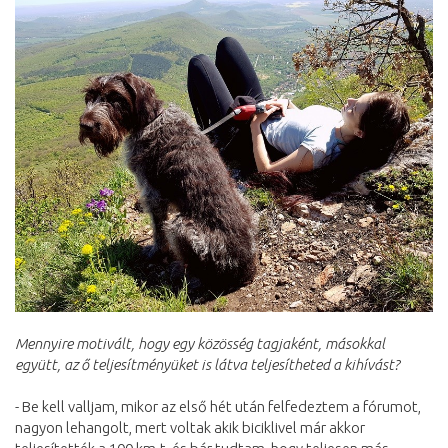
Mennyire motivált, hogy egy közösség tagjaként, másokkal
együtt, az ő teljesítményüket is látva teljesítheted a kihívást?
- Be kell valljam, mikor az első hét után felfedeztem a fórumot,
nagyon lehangolt, mert voltak akik biciklivel már akkor