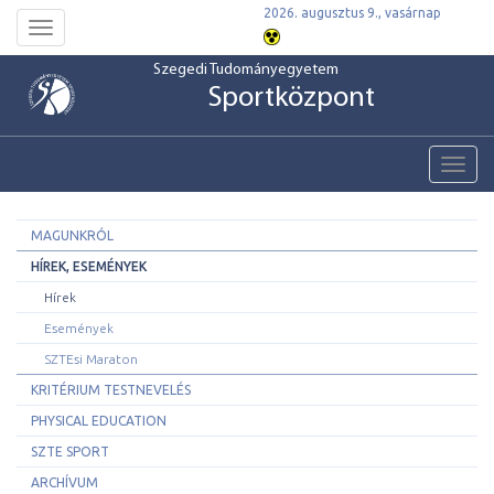
2026. augusztus 9., vasárnap
Toggle
navigation
Szegedi Tudományegyetem
Sportközpont
Toggl
navig
MAGUNKRÓL
HÍREK, ESEMÉNYEK
Hírek
Események
SZTEsi Maraton
KRITÉRIUM TESTNEVELÉS
PHYSICAL EDUCATION
SZTE SPORT
ARCHÍVUM