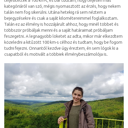
teljesítették a 100 km-t, és bár tudtam, hogy teljesen más
kategóriáról van szó, mégis nyomasztott az érzés, hogy nekem
talán nem fog sikerülni. Utána hetekig rá sem néztem a
bejegyzésekre és csak a saját kilométereimmel foglalkoztam.
Talán ez az élmény is hozzájárult ahhoz, hogy minél többet és
többször próbáljak menni és a saját határaimat próbáljam
feszegetni. A legnagyobb löketet az adta, mikor már elkezdtem
közeledni a kitűzött 100 km-s célhoz és tudtam, hogy be fogom
tudni fejezni. Onnantól kezdve úgy éreztem, én sem lógok ki a
csapatból és motivált a többiek élménybeszámolója is.