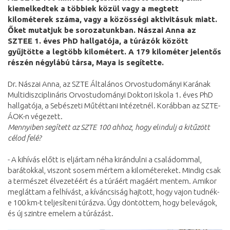
kiemelkedtek a többiek közül vagy a megtett
kilométerek száma, vagy a közösségi aktivitásuk miatt.
Őket mutatjuk be sorozatunkban. Nászai Anna az
SZTEE 1. éves PhD hallgatója, a túrázók között
gyűjtötte a legtöbb kilométert. A 179 kilométer jelentős
részén négylábú társa, Maya is segítette.
Dr. Nászai Anna, az SZTE Általános Orvostudományi Karának
Multidiszciplináris Orvostudományi Doktori Iskola 1. éves PhD
hallgatója, a Sebészeti Műtéttani Intézetnél. Korábban az SZTE-
ÁOK-n végezett.
Mennyiben segített az SZTE 100 ahhoz, hogy elindulj a kitűzött
célod felé?
- A kihívás előtt is eljártam néha kirándulni a családommal,
barátokkal, viszont sosem mértem a kilométereket. Mindig csak
a természet élvezetéért és a túráért magáért mentem. Amikor
megláttam a felhívást, a kíváncsiság hajtott, hogy vajon tudnék-
e 100 km-t teljesíteni túrázva. Úgy döntöttem, hogy belevágok,
és új szintre emelem a túrázást.