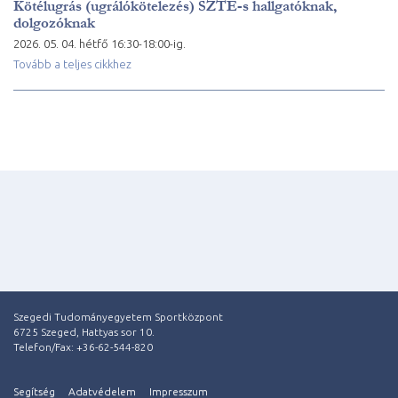
Kötélugrás (ugrálókötelezés) SZTE-s hallgatóknak,
dolgozóknak
2026. 05. 04. hétfő 16:30-18:00-ig.
Tovább a teljes cikkhez
Szegedi Tudományegyetem Sportközpont
6725 Szeged, Hattyas sor 10.
Telefon/Fax: +36-62-544-820
Segítség
Adatvédelem
Impresszum