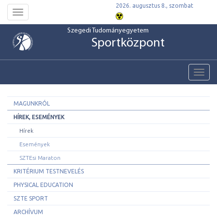
2026. augusztus 8., szombat
Toggle
navigation
Szegedi Tudományegyetem
Sportközpont
Toggl
navig
MAGUNKRÓL
HÍREK, ESEMÉNYEK
Hírek
Események
SZTEsi Maraton
KRITÉRIUM TESTNEVELÉS
PHYSICAL EDUCATION
SZTE SPORT
ARCHÍVUM