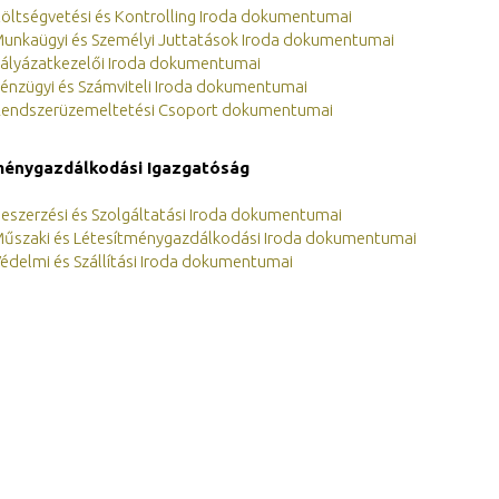
öltségvetési és Kontrolling Iroda dokumentumai
Munkaügyi és Személyi Juttatások Iroda dokumentumai
Pályázatkezelői Iroda dokumentumai
énzügyi és Számviteli Iroda dokumentumai
Rendszerüzemeltetési Csoport dokumentumai
ménygazdálkodási Igazgatóság
eszerzési és Szolgáltatási Iroda dokumentumai
Műszaki és Létesítménygazdálkodási Iroda dokumentumai
édelmi és Szállítási Iroda dokumentumai