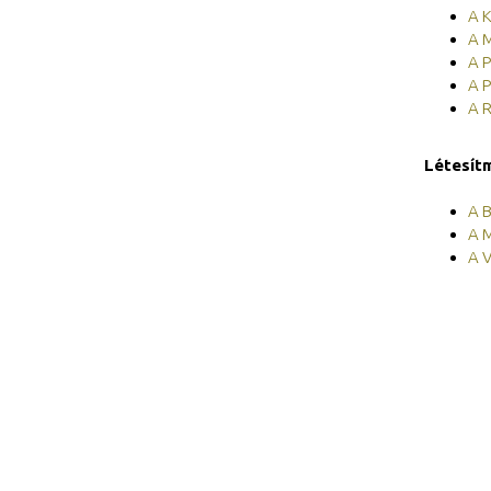
A K
A 
A 
A P
A 
Létesít
A B
A 
A V