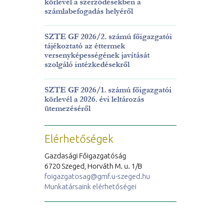
körlevél a szerződésekben a
számlabefogadás helyéről
SZTE GF 2026/2. számú főigazgatói
tájékoztató az éttermek
versenyképességének javítását
szolgáló intézkedésekről
SZTE GF 2026/1. számú főigazgatói
körlevél a 2026. évi leltározás
ütemezéséről
Elérhetőségek
Gazdasági Főigazgatóság
6720 Szeged, Horváth M. u. 1/B
foigazgatosag@gmf.u-szeged.hu
Munkatársaink elérhetőségei