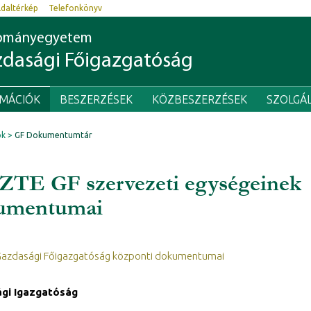
ldaltérkép
Telefonkönyv
dományegyetem
dasági Főigazgatóság
RMÁCIÓK
BESZERZÉSEK
KÖZBESZERZÉSEK
SZOLGÁ
ók
GF Dokumentumtár
ZTE GF szervezeti egységeinek
umentumai
Gazdasági Főigazgatóság központi dokumentumai
gi Igazgatóság