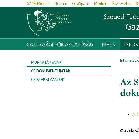
SZTE Főoldal
Neptun
CooSpace
Modulo
Észrevétel
O
Szegedi Tu
Gaz
GAZDASÁGI FŐIGAZGATÓSÁG
HÍREK
INFO
Informáci
MUNKATÁRSAINK
GF DOKUMENTUMTÁR
Az S
GF SZABÁLYZATOK
dok
A 
Gazdasá