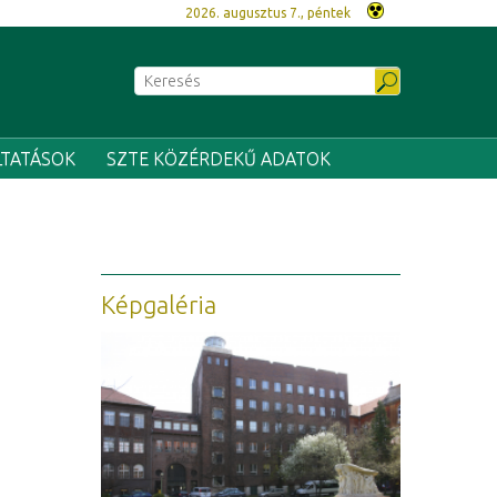
2026. augusztus 7., péntek
LTATÁSOK
SZTE KÖZÉRDEKŰ ADATOK
Képgaléria