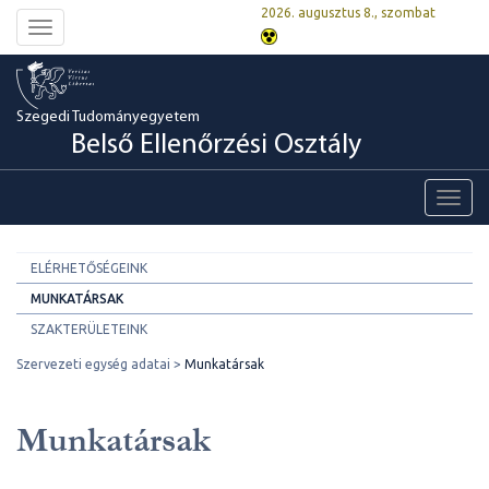
2026. augusztus 8., szombat
Toggle
navigation
Szegedi Tudományegyetem
Belső Ellenőrzési Osztály
Toggl
navig
ELÉRHETŐSÉGEINK
MUNKATÁRSAK
SZAKTERÜLETEINK
Szervezeti egység adatai
Munkatársak
Munkatársak