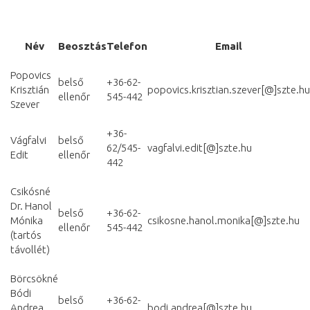
Név
Beosztás
Telefon
Email
Popovics
belső
+36-62-
Krisztián
popovics.krisztian.szever[@]szte.hu
ellenőr
545-442
Szever
+36-
Vágfalvi
belső
62/545-
vagfalvi.edit[@]szte.hu
Edit
ellenőr
442
Csikósné
Dr. Hanol
belső
+36-62-
Mónika
csikosne.hanol.monika[@]szte.hu
ellenőr
545-442
(tartós
távollét)
Börcsökné
Bódi
belső
+36-62-
Andrea
bodi.andrea[@]szte.hu