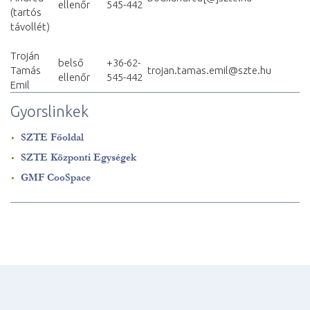
ellenőr
545-442
(tartós
távollét)
Troján
belső
+36-62-
Tamás
trojan.tamas.emil@szte.hu
ellenőr
545-442
Emil
Gyorslinkek
SZTE Főoldal
SZTE Központi Egységek
GMF CooSpace