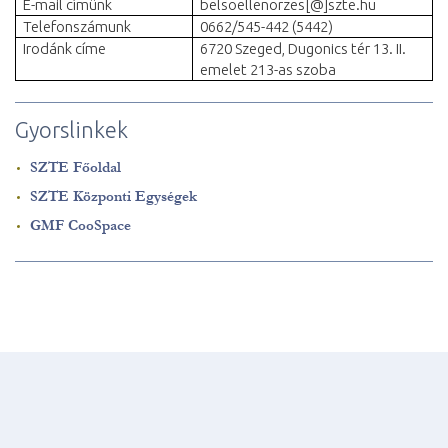
E-mail címünk
belsoellenorzes[@]szte.hu
Telefonszámunk
0662/545-442 (5442)
Irodánk címe
6720 Szeged, Dugonics tér 13. II.
emelet 213-as szoba
Gyorslinkek
SZTE Főoldal
SZTE Központi Egységek
GMF CooSpace