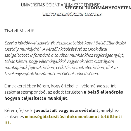
Tisztelt Vezető!
Ezzel a kérdőívvel szeretnék visszacsatolást kapni Belső Ellenőrzési
Osztály munkájáról.
A kérdőív kitöltésével az Önök által
szolgáltatott információ a további munkánkhoz segítséget nyújt,
tehát kérem, hogy véleményükkel vegyenek részt Osztályom
munkájának fejlesztésében, célkitűzéseinek elérésében, illetve
tevékenységünk hozzáadott értékének növelésében.
Ennek keretében kérem, hogy értékelje – véleménye szerint –
szakmai szempontból az adott területen
a belső ellenőrzés
hogyan teljesítette munkáját.
Kérem, fejtse ki
javaslatait vagy észrevételeit,
amelyhez
szükséges
minőségbiztosítási dokumentumot letöltheti
itt.