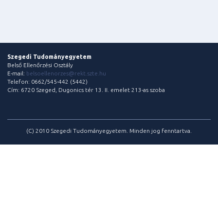
Szegedi Tudományegyetem
Belső Ellenőrzési Osztály
E-mail:
belsoellenorzes@rekt.szte.hu
Telefon: 0662/545-442 (5442)
Cím: 6720 Szeged, Dugonics tér 13. II. emelet 213-as szoba
(C) 2010 Szegedi Tudományegyetem. Minden jog fenntartva.