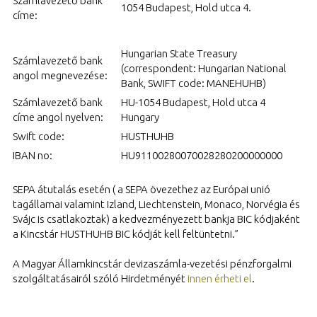
Számlavezető bank
1054 Budapest, Hold utca 4.
címe:
Hungarian State Treasury
Számlavezető bank
(correspondent: Hungarian National
angol megnevezése:
Bank, SWIFT code: MANEHUHB)
Számlavezető bank
HU-1054 Budapest, Hold utca 4
címe angol nyelven:
Hungary
Swift code:
HUSTHUHB
IBAN no:
HU91100280070028280200000000
SEPA átutalás esetén ( a SEPA övezethez az Európai unió
tagállamai valamint Izland, Liechtenstein, Monaco, Norvégia és
Svájc is csatlakoztak) a kedvezményezett bankja BIC kódjaként
a Kincstár HUSTHUHB BIC kódját kell feltüntetni.”
A Magyar Államkincstár devizaszámla-vezetési pénzforgalmi
szolgáltatásairól szóló Hirdetményét
innen érheti el
.