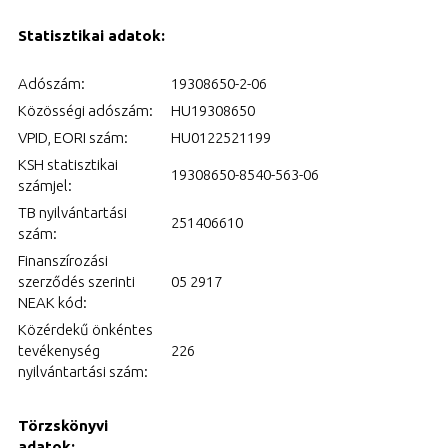
Statisztikai adatok:
Adószám:
19308650-2-06
Közösségi adószám:
HU19308650
VPID, EORI szám:
HU0122521199
KSH statisztikai
19308650-8540-563-06
számjel:
TB nyilvántartási
251406610
szám:
Finanszírozási
szerződés szerinti
05 2917
NEAK kód:
Közérdekű önkéntes
tevékenység
226
nyilvántartási szám:
Törzskönyvi
adatok: