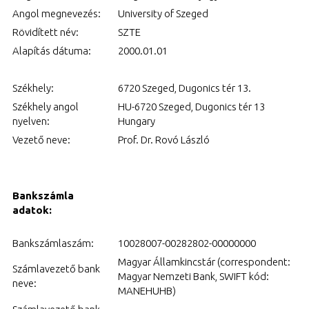
Angol megnevezés:
University of Szeged
Rövidített név:
SZTE
Alapítás dátuma:
2000.01.01
Székhely:
6720 Szeged, Dugonics tér 13.
Székhely angol
HU-6720 Szeged, Dugonics tér 13
nyelven:
Hungary
Vezető neve:
Prof. Dr. Rovó László
Bankszámla
adatok:
Bankszámlaszám:
10028007-00282802-00000000
Magyar Államkincstár (correspondent:
Számlavezető bank
Magyar Nemzeti Bank, SWIFT kód:
neve:
MANEHUHB)