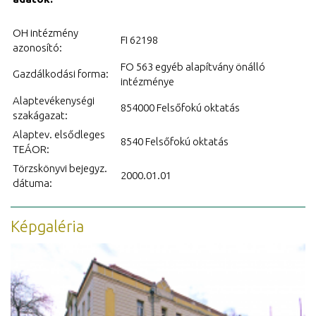
OH intézmény
FI 62198
azonosító:
FO 563 egyéb alapítvány önálló
Gazdálkodási forma:
intézménye
Alaptevékenységi
854000 Felsőfokú oktatás
szakágazat:
Alaptev. elsődleges
8540 Felsőfokú oktatás
TEÁOR:
Törzskönyvi bejegyz.
2000.01.01
dátuma:
Képgaléria