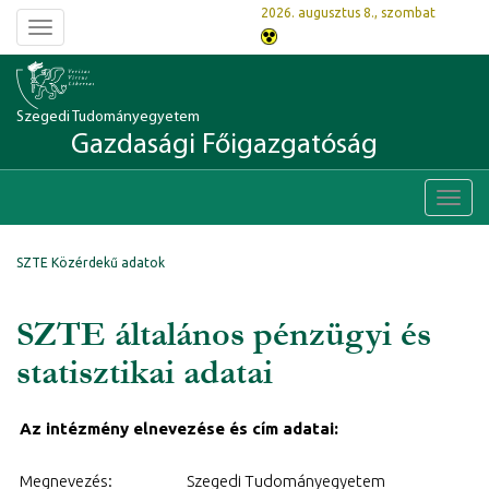
2026. augusztus 8., szombat
Toggle
navigation
Szegedi Tudományegyetem
Gazdasági Főigazgatóság
Toggl
navig
SZTE Közérdekű adatok
SZTE általános pénzügyi és
statisztikai adatai
Az intézmény elnevezése és cím adatai:
Megnevezés:
Szegedi Tudományegyetem