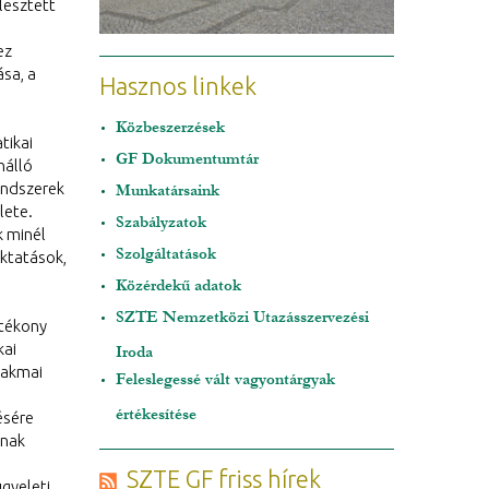
lesztett
ez
sa, a
Hasznos linkek
Közbeszerzések
tikai
GF Dokumentumtár
nálló
endszerek
Munkatársaink
lete.
Szabályzatok
k minél
Szolgáltatások
oktatások,
Közérdekű adatok
SZTE Nemzetközi Utazásszervezési
atékony
kai
Iroda
zakmai
Feleslegessé vált vagyontárgyak
értékesítése
ésére
inak
SZTE GF friss hírek
ügyeleti