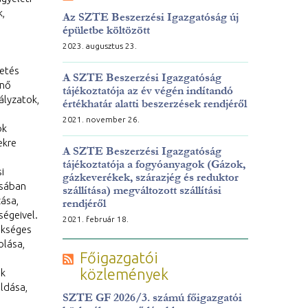
k,
Az SZTE Beszerzési Igazgatóság új
épületbe költözött
2023. augusztus 23.
etés
A SZTE Beszerzési Igazgatóság
énő
tájékoztatója az év végén indítandó
ályzatok,
értékhatár alatti beszerzések rendjéről
2021. november 26.
ok
ekre
A SZTE Beszerzési Igazgatóság
tájékoztatója a fogyóanyagok (Gázok,
i
gázkeverékek, szárazjég és reduktor
ásában
szállítása) megváltozott szállítási
ása,
rendjéről
ségeivel.
2021. február 18.
ükséges
olása,
Főigazgatói
közlemények
sk
oldása,
SZTE GF 2026/3. számú főigazgatói