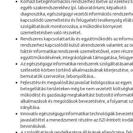
Kórházi beteginformációs rendszerhez illetve az ezekhez il
egyéb szakrendszerekhez (pl. laboratóriumi, képalkotó
diagnosztika, egészségügyi vezetői információs rendszerh
kapcsolódó üzemeltetési és felügyeleti tevékenység ellátá
szolgáltatások monitorozása, a működési környezet
üzemeltetésben való részvétel.
Rendszeres kapcsolattartás és együttműködés az informa
rendszerhez kapcsolódó külső alrendszerek valamint az ö
háttér informatikai rendszerek üzemeltetőivel, ezen részr
együttműködésének, integrációjának támogatása, felügye
Az egészségügyi informatikai rendszerek szolgáltatásaina
szélesebb körben történő alkalmazásának kiterjesztése, 
bemutatók szervezése, lebonyolítása..
Fejlesztési és megvalósítási javaslat kidolgozása az egyes
betegellátási területeken még be nem vezetett költségh
működést és gazdasági megtakarítást biztosító informati
alkalmazások és megoldások bevezetésére, a folyamat s
irányítása.
Innovatív egészségügyi informatikai technológiák bevezet
javaslattétel a menedzsment részére az ISZI érintett irodá
bevonásával.
A szolgáltatások rendelkezésre állásának ellenőrzése, fel