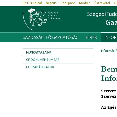
SZTE Főoldal
Neptun
CooSpace
Modulo
Észrevétel
O
Szegedi Tu
Gaz
GAZDASÁGI FŐIGAZGATÓSÁG
HÍREK
INFO
Informáci
MUNKATÁRSAINK
GF DOKUMENTUMTÁR
Bemu
GF SZABÁLYZATOK
Info
Szervez
Szervez
Az Egész