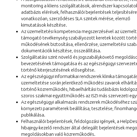
monitoring a kliens szolgáltatások, alrendszer kapcsolato
adatbázis elérések, felhasználói bejelentések teljesítésére
vonatkozóan, szerződéses SLA szintek mérése, elemző
kimutatások készítése.
Az üzemeltetési kompetencia megszerzésével az üzemelt
támogató tevékenység szabályozott keretek között tört
működésének biztosítása, ellenőrzése, üzemeltetési szab
dokumentációk készítése, összeállítása.
Szolgáltatási szint növelő és jogszabálykövető megoldás
bevezetésének támogatása és az egészségügyi szervezet
történő kiterjesztésének elősegítése.
Az egészségügyi informatikai rendszerek klinika támogatás
üzemeltetése során jelentkező működési zavarok elhárít
történő közreműködés, hibaelhárítási tudásbázis kidolgoz
szoros szakmai együttműködés az ISZI más szervezeti egy
Az egészségügyi alkalmazás rendszerek működéséhez sz
környezeti paraméterek beállítása, tesztelése, finomhang
publikálása.
Felhasználói bejelentések, feldolgozási igények, a HelpDe
hibajegy-kezelő rendszer által delegált bejelentések meg
megoldásokban való közreműködés.