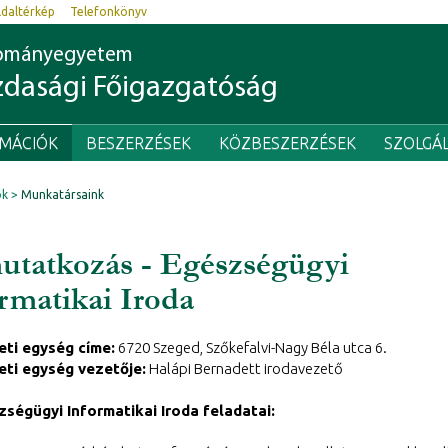
ldaltérkép
Telefonkönyv
dományegyetem
dasági Főigazgatóság
RMÁCIÓK
BESZERZÉSEK
KÖZBESZERZÉSEK
SZOLGÁ
ók
Munkatársaink
tatkozás - Egészségügyi
rmatikai Iroda
eti egység címe:
6720 Szeged, Szőkefalvi-Nagy Béla utca 6.
eti egység vezetője:
Halápi Bernadett irodavezető
ségügyi Informatikai Iroda feladatai: