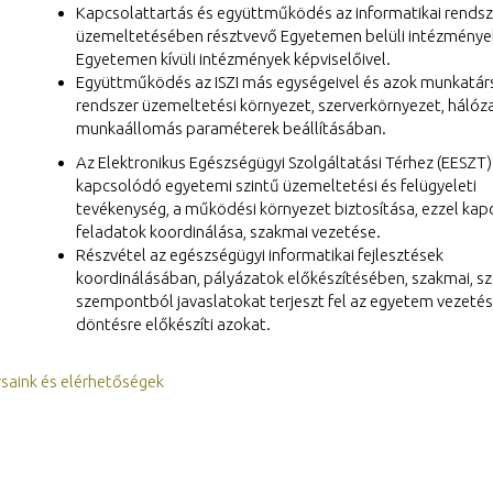
Kapcsolattartás és együttműködés az informatikai rendsz
üzemeltetésében résztvevő Egyetemen belüli intézmények
Egyetemen kívüli intézmények képviselőivel.
Együttműködés az ISZI más egységeivel és azok munkatárs
rendszer üzemeltetési környezet, szerverkörnyezet, hálóza
munkaállomás paraméterek beállításában.
Az Elektronikus Egészségügyi Szolgáltatási Térhez (EESZT)
kapcsolódó egyetemi szintű üzemeltetési és felügyeleti
tevékenység, a működési környezet biztosítása, ezzel kap
feladatok koordinálása, szakmai vezetése.
Részvétel az egészségügyi informatikai fejlesztések
koordinálásában, pályázatok előkészítésében, szakmai, sz
szempontból javaslatokat terjeszt fel az egyetem vezetés
döntésre előkészíti azokat.
saink és elérhetőségek