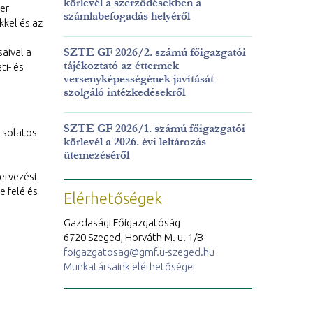
körlevél a szerződésekben a
er
számlabefogadás helyéről
kel és az
SZTE GF 2026/2. számú főigazgatói
aival a
tájékoztató az éttermek
ti- és
versenyképességének javítását
szolgáló intézkedésekről
SZTE GF 2026/1. számú főigazgatói
csolatos
körlevél a 2026. évi leltározás
ütemezéséről
ervezési
e felé és
Elérhetőségek
Gazdasági Főigazgatóság
6720 Szeged, Horváth M. u. 1/B
foigazgatosag@gmf.u-szeged.hu
Munkatársaink elérhetőségei