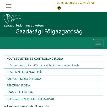
2026. augusztus 9., vasárnap
Toggle
navigation
Szegedi Tudományegyetem
Gazdasági Főigazgatóság
Toggl
navig
KÖLTSÉGVETÉSI ÉS KONTROLLING IRODA
Dokumentumtár - Költségvetési és Kontrolling Iroda
BESZERZÉSI IGAZGATÓSÁG
PÁLYÁZATKEZELŐI IRODA
PÉNZÜGYI IRODA
SZÁMVITELI IRODA
RENDSZERÜZEMELTETÉSI CSOPORT
Költségvetési és Kontrolling Iroda