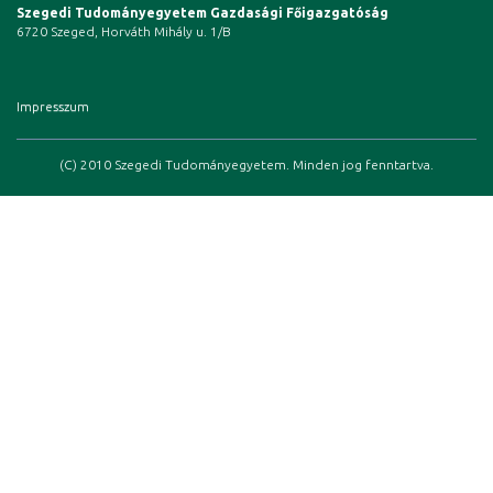
Szegedi Tudományegyetem Gazdasági Főigazgatóság
6720 Szeged, Horváth Mihály u. 1/B
Impresszum
(C) 2010 Szegedi Tudományegyetem. Minden jog fenntartva.