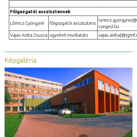
Főigazgatói asszisztensek
lorincz.gyorgyne{@
Lőrincz Györgyné
főigazgatói asszisztens
szeged.hu
Vajas Anita Zsuzsa
ügyviteli munkatárs
vajas.anita{@}gmf.
Képgaléria