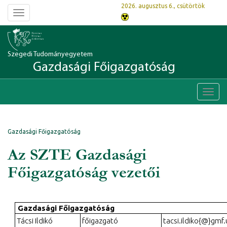
2026. augusztus 6., csütörtök
Toggle
navigation
Szegedi Tudományegyetem
Gazdasági Főigazgatóság
Toggl
navig
Gazdasági Főigazgatóság
Az SZTE Gazdasági
Főigazgatóság vezetői
Gazdasági Főigazgatóság
Tácsi Ildikó
főigazgató
tacsi.ildiko{@}gmf