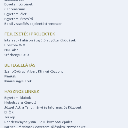
Egyetemtörténet
Centenárium
Egyetemi élet
Egyetemi Értesítő
Belső visszaélés-bejelentési rendszer
FEJLESZTÉSI PROJEKTEK
Interreg - Határon átnyúló együttműködések
Horizon2020
NKFI alap
Széchenyi 2020
BETEGELLÁTÁS
Szent-Györgyi Albert Klinikai Központ
Klinikák
Klinikai ügyeletek
HASZNOS LINKEK
Egyetemi klubok
Klebelsberg Könyvtár
József Attila Tanulmányi és Információs Központ
EHÖK
Térkép
Rendezvényhelyszín - SZTE központi épület
Karrier - Pályázatok egyetemi állásokra, tisztségekre