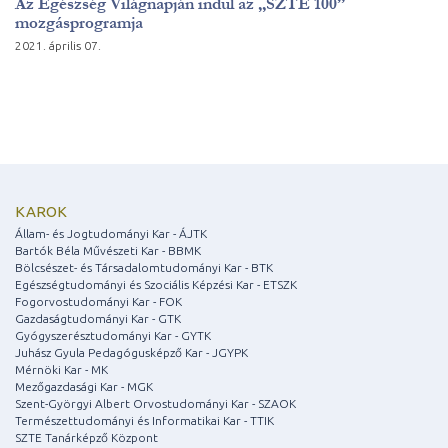
Az Egészség Világnapján indul az „SZTE 100”
mozgásprogramja
2021. április 07.
KAROK
Állam- és Jogtudományi Kar - ÁJTK
Bartók Béla Művészeti Kar - BBMK
Bölcsészet- és Társadalomtudományi Kar - BTK
Egészségtudományi és Szociális Képzési Kar - ETSZK
Fogorvostudományi Kar - FOK
Gazdaságtudományi Kar - GTK
Gyógyszerésztudományi Kar - GYTK
Juhász Gyula Pedagógusképző Kar - JGYPK
Mérnöki Kar - MK
Mezőgazdasági Kar - MGK
Szent-Györgyi Albert Orvostudományi Kar - SZAOK
Természettudományi és Informatikai Kar - TTIK
SZTE Tanárképző Központ