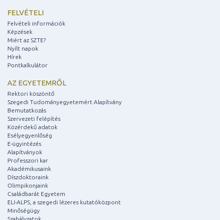
FELVÉTELI
Felvételi információk
Képzések
Miért az SZTE?
Nyílt napok
Hírek
Pontkalkulátor
AZ EGYETEMRŐL
Rektori köszöntő
Szegedi Tudományegyetemért Alapítvány
Bemutatkozás
Szervezeti felépítés
Közérdekű adatok
Esélyegyenlőség
E-ügyintézés
Alapítványok
Professzori kar
Akadémikusaink
Díszdoktoraink
Olimpikonjaink
Családbarát Egyetem
ELI-ALPS, a szegedi lézeres kutatóközpont
Minőségügy
Szabályzatok