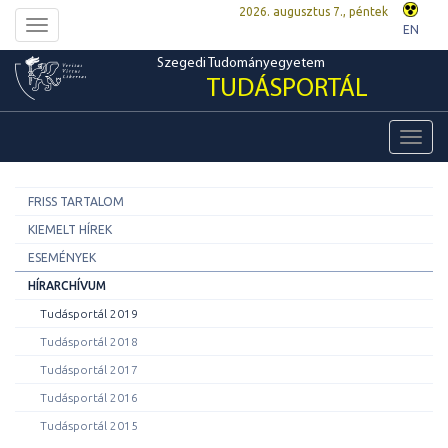
2026. augusztus 7., péntek
Toggle
EN
navigation
Szegedi Tudományegyetem
TUDÁSPORTÁL
Toggl
navig
FRISS TARTALOM
KIEMELT HÍREK
ESEMÉNYEK
HÍRARCHÍVUM
Tudásportál 2019
Tudásportál 2018
Tudásportál 2017
Tudásportál 2016
Tudásportál 2015