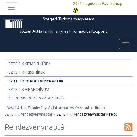
2026. augusztus 9., vasárnap
Toggle
navigation
Szegedi Tudományegyetem
József Attila Tanulmányi és Információs Központ
Toggl
navig
SZTE TIK KIEMELT HÍREK
SZTE TIK FRISS HÍREK
SZTE TIK RENDEZVÉNYNAPTÁR
SZTE TIK HÍRARCHÍVUM
KLEBELSBERG KÖNYVTÁR HÍREK
József Attila Tanulmányi és Információs Központ
Hírek
SZTE TIK rendezvénynaptár
SZTE TIK Rendezvénynaptár kifejtő
Rendezvénynaptár