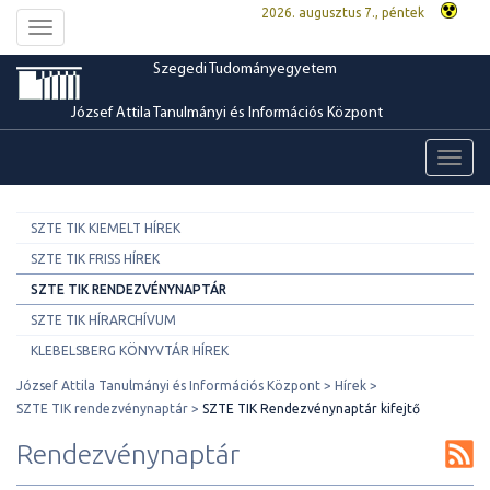
2026. augusztus 7., péntek
Toggle
navigation
Szegedi Tudományegyetem
József Attila Tanulmányi és Információs Központ
Toggl
navig
SZTE TIK KIEMELT HÍREK
SZTE TIK FRISS HÍREK
SZTE TIK RENDEZVÉNYNAPTÁR
SZTE TIK HÍRARCHÍVUM
KLEBELSBERG KÖNYVTÁR HÍREK
József Attila Tanulmányi és Információs Központ
Hírek
SZTE TIK rendezvénynaptár
SZTE TIK Rendezvénynaptár kifejtő
Rendezvénynaptár