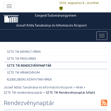
2026. augusztus 8., szombat
Toggle
navigation
Szegedi Tudományegyetem
József Attila Tanulmányi és Információs Központ
Toggl
navig
SZTE TIK KIEMELT HÍREK
SZTE TIK FRISS HÍREK
SZTE TIK RENDEZVÉNYNAPTÁR
SZTE TIK HÍRARCHÍVUM
KLEBELSBERG KÖNYVTÁR HÍREK
József Attila Tanulmányi és Információs Központ
Hírek
SZTE TIK rendezvénynaptár
SZTE TIK Rendezvénynaptár kifejtő
Rendezvénynaptár