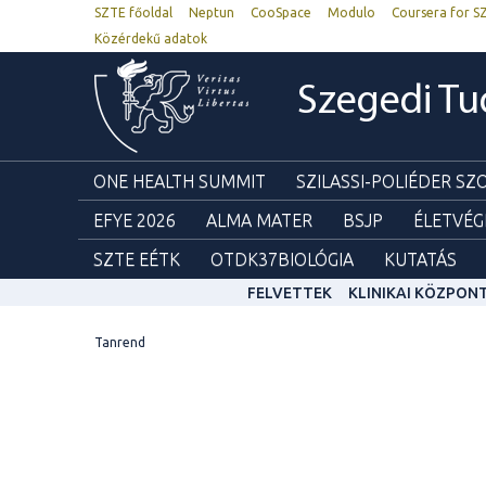
SZTE főoldal
Neptun
CooSpace
Modulo
Coursera for S
Közérdekű adatok
Szegedi T
ONE HEALTH SUMMIT
SZILASSI-POLIÉDER S
EFYE 2026
ALMA MATER
BSJP
ÉLETVÉG
SZTE EÉTK
OTDK37BIOLÓGIA
KUTATÁS
FELVETTEK
KLINIKAI KÖZPON
Tanrend