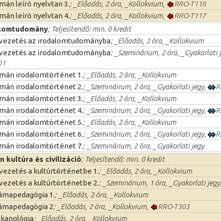
mán leíró nyelvtan 3.
; _Előadás, 2 óra, _Kollokvium,
RRO-T116
mán leíró nyelvtan 4.
; _Előadás, 2 óra, _Kollokvium,
RRO-T117
alomtudomány
; Teljesítendő: min. 0 kredit
vezetés az irodalomtudományba
; _Előadás, 2 óra, _Kollokvium
vezetés az irodalomtudományba
; _Szeminárium, 2 óra, _Gyakorlati 
01
mán irodalomtörténet 1.
; _Előadás, 2 óra, _Kollokvium
mán irodalomtörténet 2.
; _Szeminárium, 2 óra, _Gyakorlati jegy,
R
mán irodalomtörténet 3.
; _Előadás, 2 óra, _Kollokvium
mán irodalomtörténet 4.
; _Szeminárium, 2 óra, _Gyakorlati jegy,
R
mán irodalomtörténet 5.
; _Előadás, 2 óra, _Kollokvium
mán irodalomtörténet 6.
; _Szeminárium, 2 óra, _Gyakorlati jegy,
R
mán irodalomtörténet 7.
; _Szeminárium, 2 óra, _Gyakorlati jegy
 kultúra és civilizáció
; Teljesítendő: min. 0 kredit
vezetés a kultúrtörténetbe 1.
; _Előadás, 2 óra, _Kollokvium
vezetés a kultúrtörténetbe 2.
; _Szeminárium, 1 óra, _Gyakorlati jegy
ámapedagógia 1.
; _Előadás, 2 óra, _Kollokvium
ámapedagógia 2
; _Előadás, 2 óra, _Kollokvium,
RRO-T303
lkanológia
; _Előadás, 2 óra, _Kollokvium