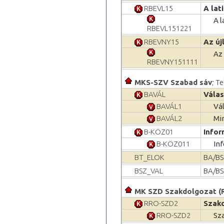
RBEVL15
A lat
A l
RBEVL151221
RBEVNY15
Az új
Az 
RBEVNY151111
MKS-SZV Szabad sáv
; T
BAVÁL
Válas
BAVÁL1
Vá
BAVÁL2
Mi
B-KÖZ01
Infor
B-KÖZ011
In
BT_ELOK
BA/BSc
BSZ_VAL
BA/BS
MK SZD Szakdolgozat (
RRO-SZD2
Szak
RRO-SZD2
Sz