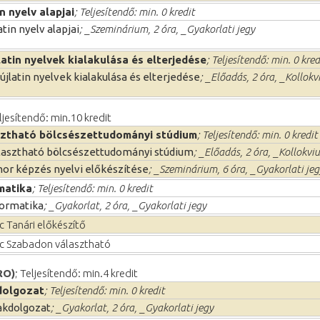
in nyelv alapjai
; Teljesítendő: min. 0 kredit
atin nyelv alapjai
; _Szeminárium, 2 óra, _Gyakorlati jegy
latin nyelvek kialakulása és elterjedése
; Teljesítendő: min. 0 kred
újlatin nyelvek kialakulása és elterjedése
; _Előadás, 2 óra, _Kollok
eljesítendő: min.10 kredit
ztható bölcsészettudományi stúdium
; Teljesítendő: min. 0 kredit
lasztható bölcsészettudományi stúdium
; _Előadás, 2 óra, _Kollokvi
nor képzés nyelvi előkészítése
; _Szeminárium, 6 óra, _Gyakorlati jeg
matika
; Teljesítendő: min. 0 kredit
formatika
; _Gyakorlat, 2 óra, _Gyakorlati jegy
 Tanári előkészítő
c Szabadon választható
RO)
; Teljesítendő: min.4 kredit
dolgozat
; Teljesítendő: min. 0 kredit
akdolgozat
; _Gyakorlat, 2 óra, _Gyakorlati jegy