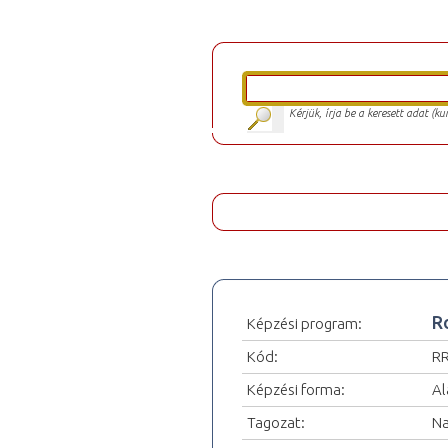
Kérjük, írja be a keresett adat (k
R
Képzési program:
Kód:
R
Képzési forma:
Al
Tagozat:
Na