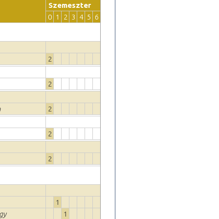
Szemeszter
0
1
2
3
4
5
6
2
2
m
2
2
2
1
egy
1