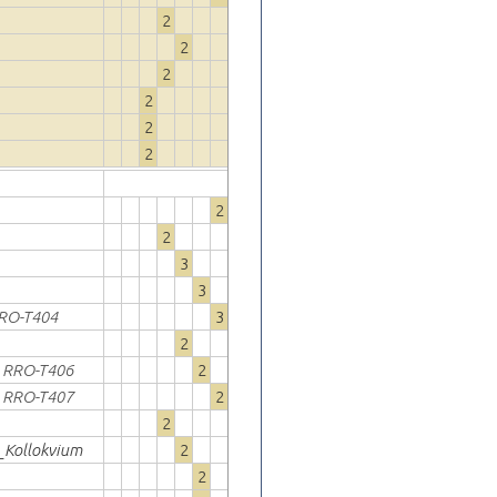
2
2
2
2
2
2
2
2
3
3
RO-T404
3
2
RRO-T406
2
RRO-T407
2
2
 _Kollokvium
2
2