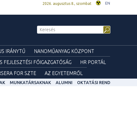
EN
2026. augusztus 8., szombat
S IRÁNYTŰ
NANOMŰANYAG KÖZPONT
ÉS FEJLESZTÉSI FŐIGAZGATÓSÁG
HR PORTÁL
SERA FOR SZTE
AZ EGYETEMRŐL
AK
MUNKATÁRSAKNAK
ALUMNI
OKTATÁSI REND