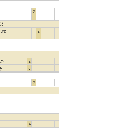
2
it
vium
2
um
2
y
6
2
4