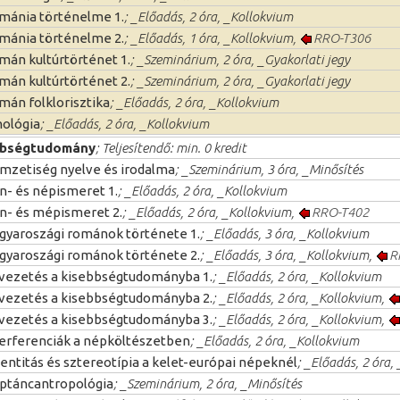
mánia történelme 1.
; _Előadás, 2 óra, _Kollokvium
mánia történelme 2.
; _Előadás, 1 óra, _Kollokvium,
RRO-T306
mán kultúrtörténet 1.
; _Szeminárium, 2 óra, _Gyakorlati jegy
mán kultúrtörténet 2.
; _Szeminárium, 2 óra, _Gyakorlati jegy
mán folklorisztika
; _Előadás, 2 óra, _Kollokvium
nológia
; _Előadás, 2 óra, _Kollokvium
bbségtudomány
; Teljesítendő: min. 0 kredit
mzetiség nyelve és irodalma
; _Szeminárium, 3 óra, _Minősítés
n- és népismeret 1.
; _Előadás, 2 óra, _Kollokvium
n- és mépismeret 2.
; _Előadás, 2 óra, _Kollokvium,
RRO-T402
gyaroszági románok története 1.
; _Előadás, 3 óra, _Kollokvium
gyaroszági románok története 2.
; _Előadás, 3 óra, _Kollokvium,
R
vezetés a kisebbségtudományba 1.
; _Előadás, 2 óra, _Kollokvium
vezetés a kisebbségtudományba 2.
; _Előadás, 2 óra, _Kollokvium,
vezetés a kisebbségtudományba 3.
; _Előadás, 2 óra, _Kollokvium,
terferenciák a népköltészetben
; _Előadás, 2 óra, _Kollokvium
entitás és sztereotípia a kelet-európai népeknél
; _Előadás, 2 óra,
ptáncantropológia
; _Szeminárium, 2 óra, _Minősítés