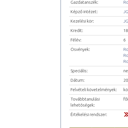
Gazdatanszék:
Ro
Képző intézet:
JG
Kezelési kör:
JG
Kredit:
18
Félév:
6
Ösvények:
Ro
Ro
Ro
Speciális:
ne
Dátum:
20
Felvételi követelmények:
kö
Továbbtanulási
fő
lehetõségek:
Értékelési rendszer: