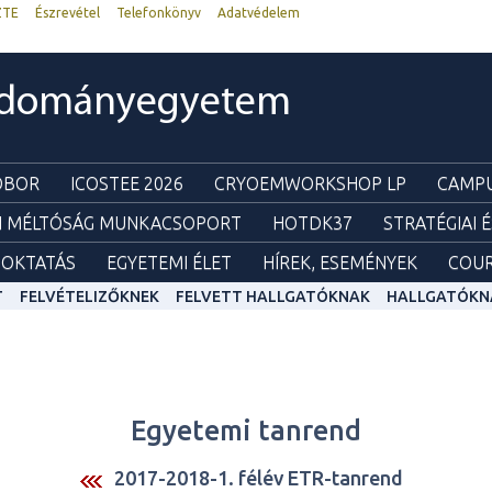
ZTE
Észrevétel
Telefonkönyv
Adatvédelem
udományegyetem
ZOBOR
ICOSTEE 2026
CRYOEMWORKSHOP LP
CAMPU
I MÉLTÓSÁG MUNKACSOPORT
HOTDK37
STRATÉGIAI 
OKTATÁS
EGYETEMI ÉLET
HÍREK, ESEMÉNYEK
COUR
T
FELVÉTELIZŐKNEK
FELVETT HALLGATÓKNAK
HALLGATÓKN
Egyetemi tanrend
2017-2018-1. félév ETR-tanrend