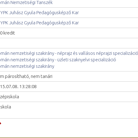
mán Nemzetiségi Tanszék
YPK Juhász Gyula Pedagógusképző Kar
YPK Juhász Gyula Pedagógusképző Kar
0 kredit
mán nemzetiségi szakirány - néprajz és vallásos néprajzi specializáci
mán nemzetiségi szakirány - üzleti szaknyelvi specializáció
mán nemzetiségi szakirány
m párosítható, nem tanári
15.07.08. 13:28:08
zépiskola
iskola