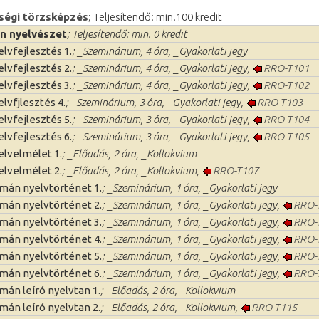
égi törzsképzés
; Teljesítendő: min.100 kredit
n nyelvészet
; Teljesítendő: min. 0 kredit
lvfejlesztés 1.
; _Szeminárium, 4 óra, _Gyakorlati jegy
lvfejlesztés 2.
; _Szeminárium, 4 óra, _Gyakorlati jegy,
RRO-T101
lvfejlesztés 3.
; _Szeminárium, 4 óra, _Gyakorlati jegy,
RRO-T102
lvfjlesztés 4.
; _Szeminárium, 3 óra, _Gyakorlati jegy,
RRO-T103
lvfejlesztés 5.
; _Szeminárium, 3 óra, _Gyakorlati jegy,
RRO-T104
lvfejlesztés 6.
; _Szeminárium, 3 óra, _Gyakorlati jegy,
RRO-T105
elvelmélet 1.
; _Előadás, 2 óra, _Kollokvium
elvelmélet 2.
; _Előadás, 2 óra, _Kollokvium,
RRO-T107
mán nyelvtörténet 1.
; _Szeminárium, 1 óra, _Gyakorlati jegy
mán nyelvtörténet 2.
; _Szeminárium, 1 óra, _Gyakorlati jegy,
RRO-
mán nyelvtörténet 3.
; _Szeminárium, 1 óra, _Gyakorlati jegy,
RRO-
mán nyelvtörténet 4.
; _Szeminárium, 1 óra, _Gyakorlati jegy,
RRO-
mán nyelvtörténet 5.
; _Szeminárium, 1 óra, _Gyakorlati jegy,
RRO-
mán nyelvtörténet 6.
; _Szeminárium, 1 óra, _Gyakorlati jegy,
RRO-
mán leíró nyelvtan 1.
; _Előadás, 2 óra, _Kollokvium
mán leíró nyelvtan 2.
; _Előadás, 2 óra, _Kollokvium,
RRO-T115