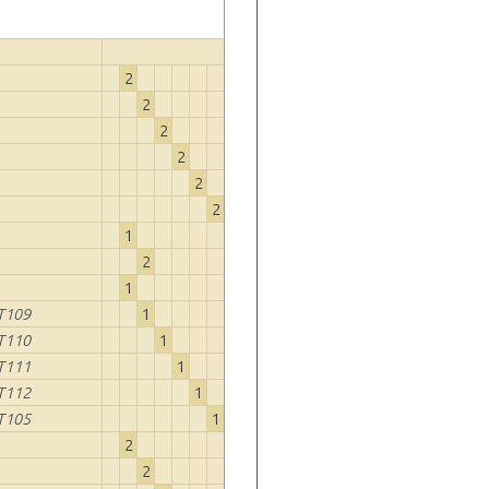
2
2
2
2
2
2
1
2
1
T109
1
T110
1
T111
1
T112
1
T105
1
2
2