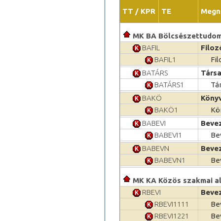
TT / KPR
TE
Megn
MK BA Bölcsészettudom
BAFIL
Filoz
BAFIL1
Fi
BATÁRS
Társ
BATÁRS1
Tá
BAKÖ
Könyv
BAKÖ1
Kö
BABEVI
Beve
BABEVI1
Be
BABEVN
Beve
BABEVN1
Be
MK KA Közös szakmai a
RBEVI
Bevez
RBEVI1111
Bev
RBEVI1221
Bev