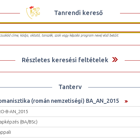
Tanrendi kereső
urzuskód címe, kódja, oktató, tanszék, szak vagy képzési program neve) első betűit.
Részletes keresési feltételek
Tanterv
omanisztika (román nemzetiségi) BA_AN_2015
RO-B-AN_2015
apképzés (BA/BSc)
ppali