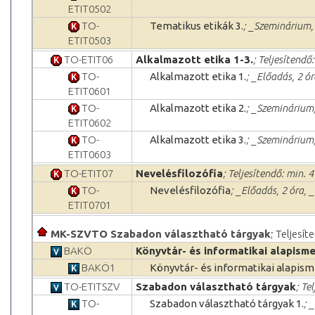
ETIT0502
TO-
Tematikus etikák 3.
; _Szeminárium, 
ETIT0503
TO-ETIT06
Alkalmazott etika 1-3.
; Teljesítendő:
TO-
Alkalmazott etika 1.
; _Előadás, 2 ó
ETIT0601
TO-
Alkalmazott etika 2.
; _Szeminárium,
ETIT0602
TO-
Alkalmazott etika 3.
; _Szeminárium,
ETIT0603
TO-ETIT07
Nevelésfilozófia
; Teljesítendő: min. 4
TO-
Nevelésfilozófia
; _Előadás, 2 óra, 
ETIT0701
MK-SZVTO Szabadon választható tárgyak
; Teljesít
BAKÖ
Könyvtár- és informatikai alapism
BAKÖ1
Könyvtár- és informatikai alapis
TO-ETITSZV
Szabadon választható tárgyak
; Te
TO-
Szabadon választható tárgyak 1.
; 