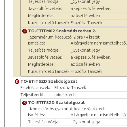
Teljesítés módja:
_Gyakorlati jegy
Javasolt felvétele:
a képzés 5. félévében.
Meghirdetése:
az őszi félévben
Kurzushirdető tanszék:
Filozófia Tanszék
TO-ETITM02 Szakmódszertan 2.
_Szeminárium, kötelező, 2 óra / 4 kredit
Ismétlés:
A tárgyelem nem ismételhető.
Teljesítés módja:
_Gyakorlati jegy
Javasolt felvétele:
a képzés 6. félévében.
Meghirdetése:
az őszi félévben
Kurzushirdető tanszék:
Filozófia Tanszék
TO-ETITSZD Szakdolgozat
Felelős tanszék:
Filozófia Tanszék
Teljesítendő:
min.4 kredit
TO-ETITSZD Szakdolgozat
_Konzultációs gyakorlat, kötelező, 4 kredit
Ismétlés:
A tárgyelem nem ismételhető.
Teljesítés módja:
_Gyakorlati jegy