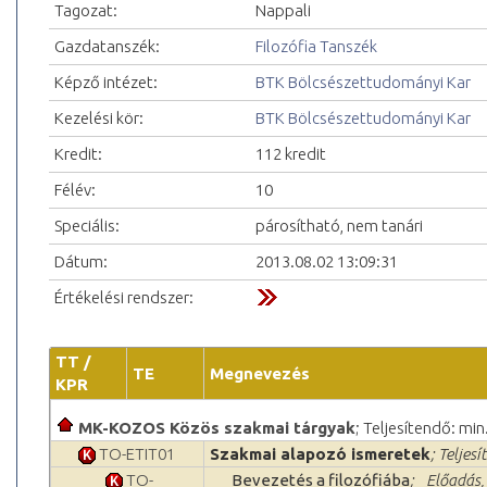
Tagozat:
Nappali
Gazdatanszék:
Filozófia Tanszék
Képző intézet:
BTK Bölcsészettudományi Kar
Kezelési kör:
BTK Bölcsészettudományi Kar
Kredit:
112 kredit
Félév:
10
Speciális:
párosítható, nem tanári
Dátum:
2013.08.02 13:09:31
Értékelési rendszer:
TT /
TE
Megnevezés
KPR
MK-KOZOS Közös szakmai tárgyak
; Teljesítendő: min
TO-ETIT01
Szakmai alapozó ismeretek
; Teljes
TO-
Bevezetés a filozófiába
; _Előadás,