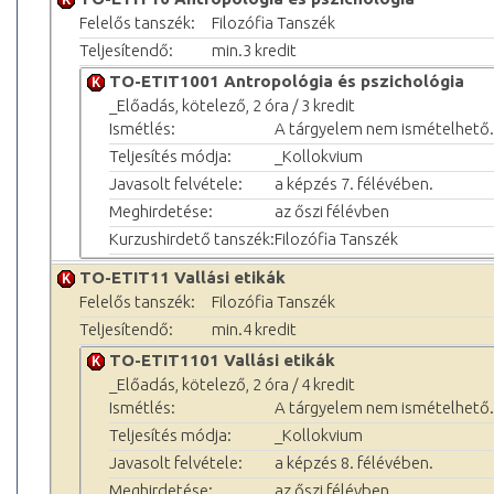
Felelős tanszék:
Filozófia Tanszék
Teljesítendő:
min.3 kredit
TO-ETIT1001 Antropológia és pszichológia
_Előadás, kötelező, 2 óra / 3 kredit
Ismétlés:
A tárgyelem nem ismételhető.
Teljesítés módja:
_Kollokvium
Javasolt felvétele:
a képzés 7. félévében.
Meghirdetése:
az őszi félévben
Kurzushirdető tanszék:
Filozófia Tanszék
TO-ETIT11 Vallási etikák
Felelős tanszék:
Filozófia Tanszék
Teljesítendő:
min.4 kredit
TO-ETIT1101 Vallási etikák
_Előadás, kötelező, 2 óra / 4 kredit
Ismétlés:
A tárgyelem nem ismételhető.
Teljesítés módja:
_Kollokvium
Javasolt felvétele:
a képzés 8. félévében.
Meghirdetése:
az őszi félévben