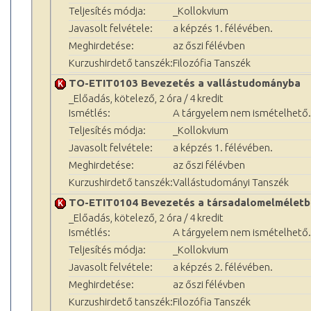
Teljesítés módja:
_Kollokvium
Javasolt felvétele:
a képzés 1. félévében.
Meghirdetése:
az őszi félévben
Kurzushirdető tanszék:
Filozófia Tanszék
TO-ETIT0103 Bevezetés a vallástudományba
_Előadás, kötelező, 2 óra / 4 kredit
Ismétlés:
A tárgyelem nem ismételhető.
Teljesítés módja:
_Kollokvium
Javasolt felvétele:
a képzés 1. félévében.
Meghirdetése:
az őszi félévben
Kurzushirdető tanszék:
Vallástudományi Tanszék
TO-ETIT0104 Bevezetés a társadalomelméletb
_Előadás, kötelező, 2 óra / 4 kredit
Ismétlés:
A tárgyelem nem ismételhető.
Teljesítés módja:
_Kollokvium
Javasolt felvétele:
a képzés 2. félévében.
Meghirdetése:
az őszi félévben
Kurzushirdető tanszék:
Filozófia Tanszék