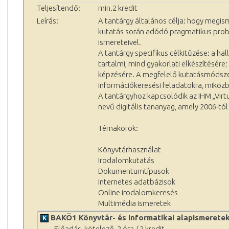
Teljesítendő:
min.2 kredit
Leírás:
A tantárgy általános célja: hogy megis
kutatás során adódó pragmatikus problé
ismereteivel.
A tantárgy specifikus célkitűzése: a 
tartalmi, mind gyakorlati elkészítésére;
képzésére. A megfelelő kutatásmódszert
információkeresési feladatokra, miközb
A tantárgyhoz kapcsolódik az IHM „Vir
nevű digitális tananyag, amely 2006-t
Témakörök:
Könyvtárhasználat
Irodalomkutatás
Dokumentumtípusok
Internetes adatbázisok
Online irodalomkeresés
Multimédia ismeretek
BAKÖ1 Könyvtár- és informatikai alapismerete
_Előadás, kötelező, 2 óra / 2 kredit