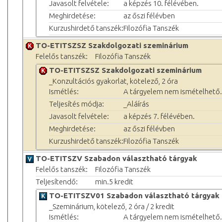
Javasolt felvétele:
a képzés 10. félévében.
Meghirdetése:
az őszi félévben
Kurzushirdető tanszék:
Filozófia Tanszék
TO-ETITSZSZ Szakdolgozati szeminárium
Felelős tanszék:
Filozófia Tanszék
TO-ETITSZSZ Szakdolgozati szeminárium
_Konzultációs gyakorlat, kötelező, 2 óra
Ismétlés:
A tárgyelem nem ismételhető.
Teljesítés módja:
_Aláírás
Javasolt felvétele:
a képzés 7. félévében.
Meghirdetése:
az őszi félévben
Kurzushirdető tanszék:
Filozófia Tanszék
TO-ETITSZV Szabadon választható tárgyak
Felelős tanszék:
Filozófia Tanszék
Teljesítendő:
min.5 kredit
TO-ETITSZV01 Szabadon választható tárgyak 
_Szeminárium, kötelező, 2 óra / 2 kredit
Ismétlés:
A tárgyelem nem ismételhető.