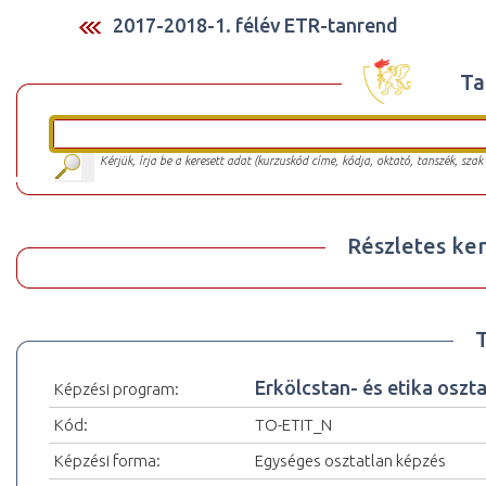
2017-2018-1. félév ETR-tanrend
Ta
Kérjük, írja be a keresett adat (kurzuskód címe, kódja, oktató, tanszék, szak
Részletes ker
Erkölcstan- és etika oszt
Képzési program:
Kód:
TO-ETIT_N
Képzési forma:
Egységes osztatlan képzés