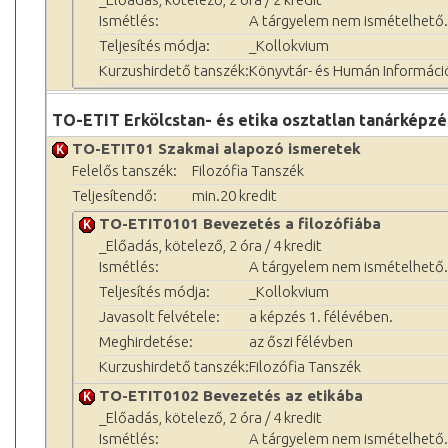
Ismétlés:
A tárgyelem nem ismételhető.
Teljesítés módja:
_Kollokvium
Kurzushirdető tanszék:
Könyvtár- és Humán Informác
TO-ETIT Erkölcstan- és etika osztatlan tanárképz
TO-ETIT01 Szakmai alapozó ismeretek
Felelős tanszék:
Filozófia Tanszék
Teljesítendő:
min.20 kredit
TO-ETIT0101 Bevezetés a filozófiába
_Előadás, kötelező, 2 óra / 4 kredit
Ismétlés:
A tárgyelem nem ismételhető.
Teljesítés módja:
_Kollokvium
Javasolt felvétele:
a képzés 1. félévében.
Meghirdetése:
az őszi félévben
Kurzushirdető tanszék:
Filozófia Tanszék
TO-ETIT0102 Bevezetés az etikába
_Előadás, kötelező, 2 óra / 4 kredit
Ismétlés:
A tárgyelem nem ismételhető.