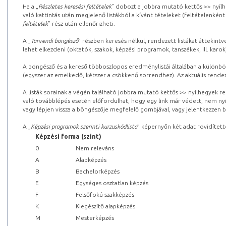
Ha a „
Részletes keresési feltételek
” dobozt a jobbra mutató kettős >> nyílh
való kattintás után megjelenő listákból a kívánt tételeket (feltételenként
feltételek
” rész után ellenőrizheti.
A „
Tanrendi böngésző
” részben keresés nélkül, rendezett listákat áttekin
lehet elkezdeni (oktatók, szakok, képzési programok, tanszékek, ill. karok
A böngésző és a kereső többoszlopos eredménylistái általában a különböz
(egyszer az emelkedő, kétszer a csökkenő sorrendhez). Az aktuális rendez
A listák sorainak a végén található jobbra mutató kettős >> nyílhegyek r
való továbblépés esetén előfordulhat, hogy egy link már védett, nem nyi
vagy lépjen vissza a böngészője megfelelő gombjával, vagy jelentkezzen be
A „
Képzési programok szerinti kurzuskódlista
” képernyőn két adat rövidített
Képzési forma (szint)
0
Nem releváns
A
Alapképzés
B
Bachelorképzés
E
Egységes osztatlan képzés
F
Felsőfokú szakképzés
K
Kiegészítő alapképzés
M
Mesterképzés