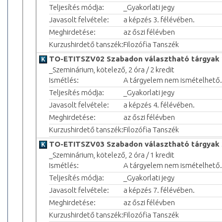
Teljesítés módja:
_Gyakorlati jegy
Javasolt felvétele:
a képzés 3. félévében.
Meghirdetése:
az őszi félévben
Kurzushirdető tanszék:
Filozófia Tanszék
TO-ETITSZV02 Szabadon választható tárgyak 
_Szeminárium, kötelező, 2 óra / 2 kredit
Ismétlés:
A tárgyelem nem ismételhető.
Teljesítés módja:
_Gyakorlati jegy
Javasolt felvétele:
a képzés 4. félévében.
Meghirdetése:
az őszi félévben
Kurzushirdető tanszék:
Filozófia Tanszék
TO-ETITSZV03 Szabadon választható tárgyak 
_Szeminárium, kötelező, 2 óra / 1 kredit
Ismétlés:
A tárgyelem nem ismételhető.
Teljesítés módja:
_Gyakorlati jegy
Javasolt felvétele:
a képzés 7. félévében.
Meghirdetése:
az őszi félévben
Kurzushirdető tanszék:
Filozófia Tanszék