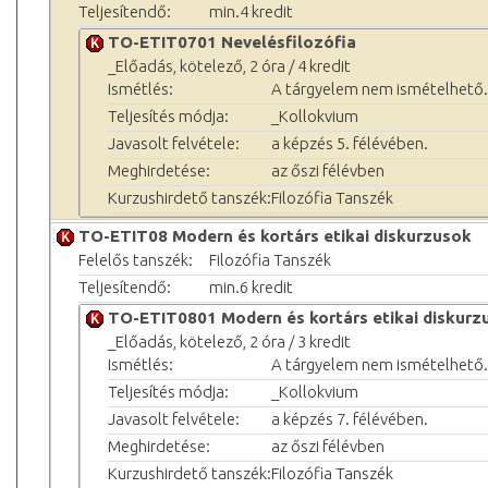
Teljesítendő:
min.4 kredit
TO-ETIT0701 Nevelésfilozófia
_Előadás, kötelező, 2 óra / 4 kredit
Ismétlés:
A tárgyelem nem ismételhető.
Teljesítés módja:
_Kollokvium
Javasolt felvétele:
a képzés 5. félévében.
Meghirdetése:
az őszi félévben
Kurzushirdető tanszék:
Filozófia Tanszék
TO-ETIT08 Modern és kortárs etikai diskurzusok
Felelős tanszék:
Filozófia Tanszék
Teljesítendő:
min.6 kredit
TO-ETIT0801 Modern és kortárs etikai diskurz
_Előadás, kötelező, 2 óra / 3 kredit
Ismétlés:
A tárgyelem nem ismételhető.
Teljesítés módja:
_Kollokvium
Javasolt felvétele:
a képzés 7. félévében.
Meghirdetése:
az őszi félévben
Kurzushirdető tanszék:
Filozófia Tanszék