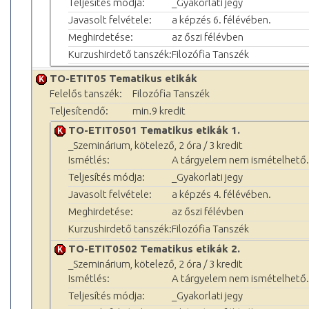
Teljesítés módja:
_Gyakorlati jegy
Javasolt felvétele:
a képzés 6. félévében.
Meghirdetése:
az őszi félévben
Kurzushirdető tanszék:
Filozófia Tanszék
TO-ETIT05 Tematikus etikák
Felelős tanszék:
Filozófia Tanszék
Teljesítendő:
min.9 kredit
TO-ETIT0501 Tematikus etikák 1.
_Szeminárium, kötelező, 2 óra / 3 kredit
Ismétlés:
A tárgyelem nem ismételhető.
Teljesítés módja:
_Gyakorlati jegy
Javasolt felvétele:
a képzés 4. félévében.
Meghirdetése:
az őszi félévben
Kurzushirdető tanszék:
Filozófia Tanszék
TO-ETIT0502 Tematikus etikák 2.
_Szeminárium, kötelező, 2 óra / 3 kredit
Ismétlés:
A tárgyelem nem ismételhető.
Teljesítés módja:
_Gyakorlati jegy