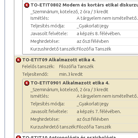
TO-ETIT0802 Modern és kortárs etikai diskurz
_Szeminárium, kötelező, 2 óra / 3 kredit
Ismétlés:
A tárgyelem nem ismételhető.
Teljesítés módja:
_Gyakorlati jegy
Javasolt felvétele:
a képzés 8. félévében.
Meghirdetése:
az őszi félévben
Kurzushirdető tanszék:
Filozófia Tanszék
TO-ETIT09 Alkalmazott etika 4.
Felelős tanszék:
Filozófia Tanszék
Teljesítendő:
min.3 kredit
TO-ETIT0901 Alkalmazott etika 4.
_Szeminárium, kötelező, 2 óra / 3 kredit
Ismétlés:
A tárgyelem nem ismételhető.
Teljesítés módja:
_Gyakorlati jegy
Javasolt felvétele:
a képzés 7. félévében.
Meghirdetése:
az őszi félévben
Kurzushirdető tanszék:
Filozófia Tanszék
TO-ETIT10 Antropológia és pszichológia