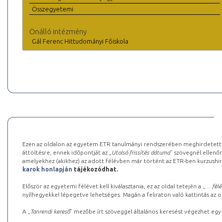
Összegyetemi
Önálló intézmény
Gál Ferenc Hittudományi Főiskola
Ezen az oldalon az egyetem ETR tanulmányi rendszerében meghirdetett k
áttöltésre, ennek időpontját az „
Utolsó frissítés dátuma
” szövegnél ellenőr
amelyekhez (akikhez) az adott félévben már történt az ETR-ben kurzushi
karok honlapján
tájékozódhat.
Először az egyetemi félévet kell kiválasztania, ez az oldal tetején a „
… félé
nyílhegyekkel lépegetve lehetséges. Magán a feliraton való kattintás az old
A „
Tanrendi kereső
” mezőbe írt szöveggel általános keresést végezhet egy