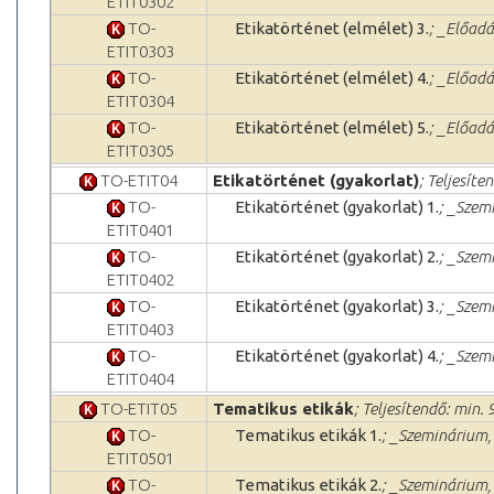
ETIT0302
TO-
Etikatörténet (elmélet) 3.
; _Előadá
ETIT0303
TO-
Etikatörténet (elmélet) 4.
; _Előadá
ETIT0304
TO-
Etikatörténet (elmélet) 5.
; _Előadá
ETIT0305
TO-ETIT04
Etikatörténet (gyakorlat)
; Teljesíte
TO-
Etikatörténet (gyakorlat) 1.
; _Szem
ETIT0401
TO-
Etikatörténet (gyakorlat) 2.
; _Szem
ETIT0402
TO-
Etikatörténet (gyakorlat) 3.
; _Szem
ETIT0403
TO-
Etikatörténet (gyakorlat) 4.
; _Szem
ETIT0404
TO-ETIT05
Tematikus etikák
; Teljesítendő: min. 
TO-
Tematikus etikák 1.
; _Szeminárium, 
ETIT0501
TO-
Tematikus etikák 2.
; _Szeminárium, 