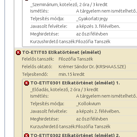
_Szeminárium, kötelező, 2 óra / 3 kredit
Ismétlés:
A tárgyelem nem ismételhető.
Teljesítés módja:
_Gyakorlati jegy
Javasolt felvétele:
a képzés 3. félévében.
Meghirdetése:
az őszi félévben
Kurzushirdető tanszék:
Filozófia Tanszék
TO-ETIT03 Etikatörténet (elmélet)
Felelős tanszék:
Filozófia Tanszék
Felelős oktató:
Krémer Sándor Dr. (KRSHAAS.SZE)
Teljesítendő:
min.15 kredit
TO-ETIT0301 Etikatörténet (elmélet) 1.
_Előadás, kötelező, 2 óra / 3 kredit
Ismétlés:
A tárgyelem nem ismételhető.
Teljesítés módja:
_Kollokvium
Javasolt felvétele:
a képzés 2. félévében.
Meghirdetése:
az őszi félévben
Kurzushirdető tanszék:
Filozófia Tanszék
TO-ETIT0302 Etikatörténet (elmélet) 2.