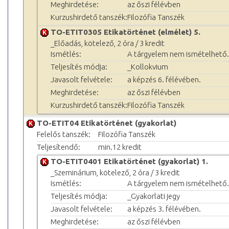
Meghirdetése:
az őszi félévben
Kurzushirdető tanszék:
Filozófia Tanszék
TO-ETIT0305 Etikatörténet (elmélet) 5.
_Előadás, kötelező, 2 óra / 3 kredit
Ismétlés:
A tárgyelem nem ismételhető.
Teljesítés módja:
_Kollokvium
Javasolt felvétele:
a képzés 6. félévében.
Meghirdetése:
az őszi félévben
Kurzushirdető tanszék:
Filozófia Tanszék
TO-ETIT04 Etikatörténet (gyakorlat)
Felelős tanszék:
Filozófia Tanszék
Teljesítendő:
min.12 kredit
TO-ETIT0401 Etikatörténet (gyakorlat) 1.
_Szeminárium, kötelező, 2 óra / 3 kredit
Ismétlés:
A tárgyelem nem ismételhető.
Teljesítés módja:
_Gyakorlati jegy
Javasolt felvétele:
a képzés 3. félévében.
Meghirdetése:
az őszi félévben