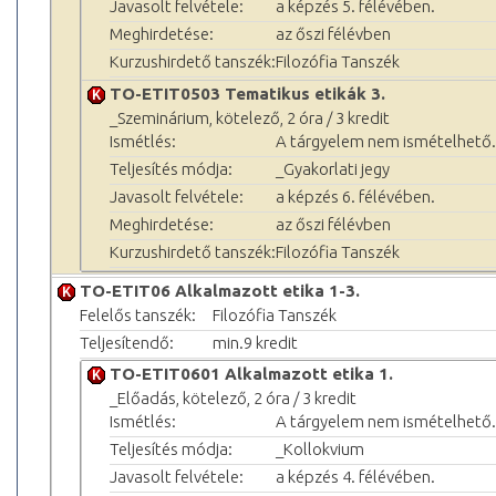
Javasolt felvétele:
a képzés 5. félévében.
Meghirdetése:
az őszi félévben
Kurzushirdető tanszék:
Filozófia Tanszék
TO-ETIT0503 Tematikus etikák 3.
_Szeminárium, kötelező, 2 óra / 3 kredit
Ismétlés:
A tárgyelem nem ismételhető.
Teljesítés módja:
_Gyakorlati jegy
Javasolt felvétele:
a képzés 6. félévében.
Meghirdetése:
az őszi félévben
Kurzushirdető tanszék:
Filozófia Tanszék
TO-ETIT06 Alkalmazott etika 1-3.
Felelős tanszék:
Filozófia Tanszék
Teljesítendő:
min.9 kredit
TO-ETIT0601 Alkalmazott etika 1.
_Előadás, kötelező, 2 óra / 3 kredit
Ismétlés:
A tárgyelem nem ismételhető.
Teljesítés módja:
_Kollokvium
Javasolt felvétele:
a képzés 4. félévében.