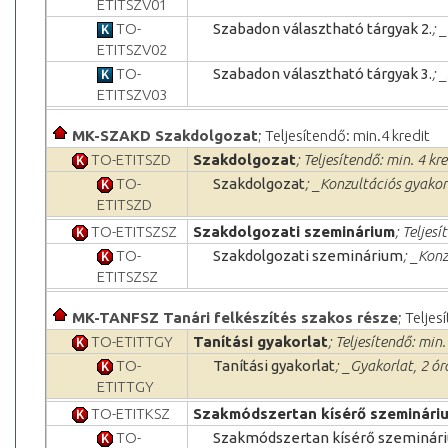
ETITSZV01
TO-
Szabadon választható tárgyak 2.
; 
ETITSZV02
TO-
Szabadon választható tárgyak 3.
; 
ETITSZV03
MK-SZAKD Szakdolgozat
; Teljesítendő: min.4 kredit
TO-ETITSZD
Szakdolgozat
; Teljesítendő: min. 4 kre
TO-
Szakdolgozat
; _Konzultációs gyakorl
ETITSZD
TO-ETITSZSZ
Szakdolgozati szeminárium
; Teljesí
TO-
Szakdolgozati szeminárium
; _Konz
ETITSZSZ
MK-TANFSZ Tanári felkészítés szakos része
; Teljes
TO-ETITTGY
Tanítási gyakorlat
; Teljesítendő: min.
TO-
Tanítási gyakorlat
; _Gyakorlat, 2 ór
ETITTGY
TO-ETITKSZ
Szakmódszertan kísérő szeminári
TO-
Szakmódszertan kísérő szeminár