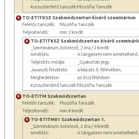
Kurzushirdető tanszék:
Filozófia Tanszék
TO-ETITKSZ Szakmódszertan kísérő szeminárium
Felelős tanszék:
Filozófia Tanszék
Teljesítendő:
min.2 kredit
TO-ETITKSZ Szakmódszertan kísérő szeminári
_Szeminárium, kötelező, 2 óra / 2 kredit
Ismétlés:
A tárgyelem nem ismételhető.
Teljesítés módja:
_Gyakorlati jegy
Javasolt felvétele:
a képzés 9. félévében.
Meghirdetése:
az őszi félévben
Kurzushirdető tanszék:
Filozófia Tanszék
TO-ETITM Szakmódszertan
Felelős tanszék:
Filozófia Tanszék
Teljesítendő:
min.8 kredit
TO-ETITM01 Szakmódszertan 1.
_Szeminárium, kötelező, 2 óra / 4 kredit
Ismétlés:
A tárgyelem nem ismételhető.