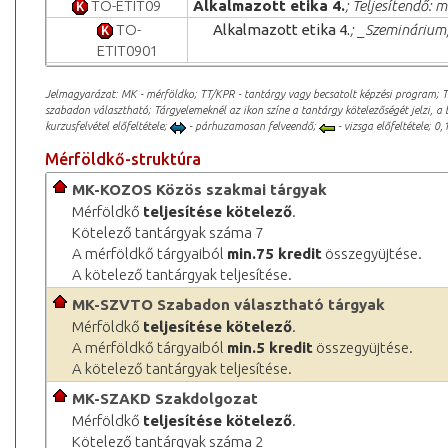
TO-ETIT09
Alkalmazott etika 4.
; Teljesítendő: m
TO-
Alkalmazott etika 4.
; _Szeminárium,
ETIT0901
Jelmagyarázat: MK - mérföldko; TT/KPR - tantárgy vagy becsatolt képzési program; 
szabadon választható; Tárgyelemeknél az ikon színe a tantárgy kötelezőségét jelzi, a 
kurzusfelvétel előfeltétele;
- párhuzamosan felveendő;
- vizsga előfeltétele; 0,1
Mérföldkő-struktúra
MK-KOZOS Közös szakmai tárgyak
Mérföldkő
teljesítése kötelező
.
Kötelező tantárgyak száma 7
A mérföldkő tárgyaiból
min.75 kredit
összegyüjtése.
A kötelező tantárgyak teljesítése.
MK-SZVTO Szabadon választható tárgyak
Mérföldkő
teljesítése kötelező
.
A mérföldkő tárgyaiból
min.5 kredit
összegyüjtése.
A kötelező tantárgyak teljesítése.
MK-SZAKD Szakdolgozat
Mérföldkő
teljesítése kötelező
.
Kötelező tantárgyak száma 2