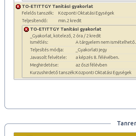
TO-ETITTGY Tanítási gyakorlat
Felelős tanszék:
Központi Oktatási Egységek
Teljesítendő:
min.2 kredit
TO-ETITTGY Tanítási gyakorlat
_Gyakorlat, kötelező, 2 óra / 2 kredit
Ismétlés:
A tárgyelem nem ismételhető.
Teljesítés módja:
_Gyakorlati jegy
Javasolt felvétele:
a képzés 8. félévében.
Meghirdetése:
az őszi félévben
Kurzushirdető tanszék:
Központi Oktatási Egységek
Tanre