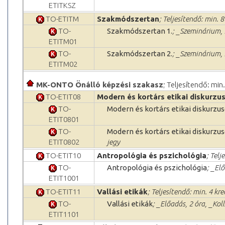
ETITKSZ
TO-ETITM
Szakmódszertan
; Teljesítendő: min. 8
TO-
Szakmódszertan 1.
; _Szeminárium, 
ETITM01
TO-
Szakmódszertan 2.
; _Szeminárium, 
ETITM02
MK-ONTO Önálló képzési szakasz
; Teljesítendő: min
TO-ETIT08
Modern és kortárs etikai diskurzu
TO-
Modern és kortárs etikai diskurzus
ETIT0801
TO-
Modern és kortárs etikai diskurzus
ETIT0802
jegy
TO-ETIT10
Antropológia és pszichológia
; Telj
TO-
Antropológia és pszichológia
; _El
ETIT1001
TO-ETIT11
Vallási etikák
; Teljesítendő: min. 4 kre
TO-
Vallási etikák
; _Előadás, 2 óra, _Ko
ETIT1101