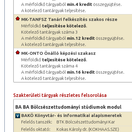
A mérföldkő tárgyaiból
min.4 kredit
összegyüjtése.
A kötelező tantárgyak teljesítése.
MK-TANFSZ Tanári felkészítés szakos része
Mérföldkő
teljesítése kötelező
.
Kötelező tantárgyak száma 3
A mérföldkő tárgyaiból
min.12 kredit
összegyüjtése.
A kötelező tantárgyak teljesítése.
MK-ONTO Önálló képzési szakasz
Mérföldkő
teljesítése kötelező
.
Kötelező tantárgyak száma 4
A mérföldkő tárgyaiból
min.16 kredit
összegyüjtése.
A kötelező tantárgyak teljesítése.
Szakterületi tárgyak részletes felsorolása
BA BA Bölcsészettudományi stúdiumok modul
BAKÖ Könyvtár- és informatikai alapismeretek
Felelős tanszék:
BTK Bölcsészettudományi Kar
Felelős oktató:
Kokas Károly dr. (KOKHAAS.SZE)