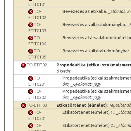
ETIT0101
TO-
Bevezetés az etikába
; _Előadás, 2
ETIT0102
TO-
Bevezetés a vallástudományba
; _
ETIT0103
TO-
Bevezetés a társadalomelméletb
ETIT0104
TO-
Bevezetés a kultúratudományba
;
ETIT0105
TO-ETIT02
Propedeutika (etikai szakmaismer
6 kredit
TO-
Propedeutika (etikai szakmaismer
ETIT0201
óra, _Gyakorlati jegy
TO-
Propedeutika (etikai szakmaismer
ETIT0202
óra, _Gyakorlati jegy
TO-ETIT03
Etikatörténet (elmélet)
; Teljesítendő
TO-
Etikatörténet (elmélet) 1.
; _Előadá
ETIT0301
TO-
Etikatörténet (elmélet) 2.
; _Előadá