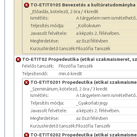
TO-ETIT0105 Bevezetés a kultúratudományba
_Előadás, kötelező, 2 óra / 4 kredit
Ismétlés:
A tárgyelem nem ismételhető.
Teljesítés módja:
_Kollokvium
Javasolt felvétele:
a képzés 2. félévében.
Meghirdetése:
az őszi félévben
Kurzushirdető tanszék:
Filozófia Tanszék
TO-ETIT02 Propedeutika (etikai szakmaismeret, s
Felelős tanszék:
Filozófia Tanszék
Teljesítendő:
min.6 kredit
TO-ETIT0201 Propedeutika (etikai szakmaismer
_Szeminárium, kötelező, 2 óra / 3 kredit
Ismétlés:
A tárgyelem nem ismételhető.
Teljesítés módja:
_Gyakorlati jegy
Javasolt felvétele:
a képzés 2. félévében.
Meghirdetése:
az őszi félévben
Kurzushirdető tanszék:
Filozófia Tanszék
TO-ETIT0202 Propedeutika (etikai szakmaismer