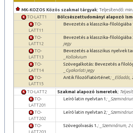
MK-KOZOS Közös szakmai tárgyak
; Teljesítendő: min
TO-LATT1
Bölcsészettudományi alapozó ism
TO-
Bevezetés a klasszika-filológiába 
LATT11
TO-
Bevezetés a klasszika-filológiába 
LATT12
jegy
TO-
Bevezetés a klasszikus nyelvek 
LATT13
_Kollokvium
TO-
Szövegalkotás: Bevezetés a filol
LATT14
_Gyakorlati jegy
TO-
Antik filozófiatörténet
; _Előadás, 
LATT15
TO-LATT2
Szakmai alapozó ismeretek
; Teljes
TO-
Leíró latin nyelvtan 1
; _Szeminárium
LATT201
TO-
Leíró latin nyelvtan 2
; _Szeminárium
LATT202
TO-
Szövegolvasás 1.
; _Szeminárium, 2 ó
LATT203