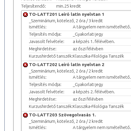
Teljesítendő:
min.25 kredit
TO-LATT201 Leíró latin nyelvtan 1
_Szeminárium, kötelező, 2 óra / 3 kredit
Ismétlés:
A tárgyelem nem ismételhető.
Teljesítés módja:
_Gyakorlati jegy
Javasolt felvétele:
a képzés 1. félévében.
Meghirdetése:
az őszi félévben
Kurzushirdető tanszék:
Klasszika-Filológia Tanszék
TO-LATT202 Leíró latin nyelvtan 2
_Szeminárium, kötelező, 2 óra / 2 kredit
Ismétlés:
A tárgyelem nem ismételhető.
Teljesítés módja:
_Gyakorlati jegy
Javasolt felvétele:
a képzés 2. félévében.
Meghirdetése:
az őszi félévben
Kurzushirdető tanszék:
Klasszika-Filológia Tanszék
TO-LATT203 Szövegolvasás 1.
_Szeminárium, kötelező, 2 óra / 2 kredit
Ismétlés:
A tárgyelem nem ismételhető.