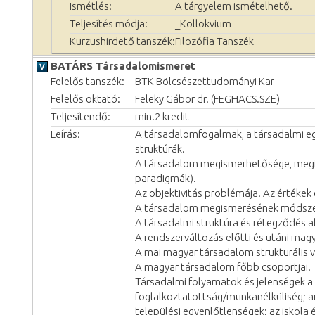
Ismétlés:
A tárgyelem ismételhető.
Teljesítés módja:
_Kollokvium
Kurzushirdető tanszék:
Filozófia Tanszék
BATÁRS Társadalomismeret
Felelős tanszék:
BTK Bölcsészettudományi Kar
Felelős oktató:
Feleky Gábor dr. (FEGHACS.SZE)
Teljesítendő:
min.2 kredit
Leírás:
A társadalomfogalmak, a társadalmi eg
struktúrák.
A társadalom megismerhetősége, megi
paradigmák).
Az objektivitás problémája. Az értékek 
A társadalom megismerésének módszert
A társadalmi struktúra és rétegződés a
A rendszerváltozás előtti és utáni mag
A mai magyar társadalom strukturális vi
A magyar társadalom főbb csoportjai.
Társadalmi folyamatok és jelenségek 
foglalkoztatottság/munkanélküliség; an
települési egyenlőtlenségek; az iskola 