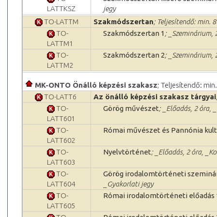
LATTKSZ
jegy
TO-LATTM
Szakmódszertan
; Teljesítendő: min. 8
TO-
Szakmódszertan 1
; _Szeminárium, 2
LATTM1
TO-
Szakmódszertan 2
; _Szeminárium, 2
LATTM2
MK-ONTO Önálló képzési szakasz
; Teljesítendő: min
TO-LATT6
Az önálló képzési szakasz tárgyai
TO-
Görög művészet
; _Előadás, 2 óra, 
LATT601
TO-
Római művészet és Pannónia kult
LATT602
TO-
Nyelvtörténet
; _Előadás, 2 óra, _K
LATT603
TO-
Görög irodalomtörténeti szeminá
LATT604
_Gyakorlati jegy
TO-
Római irodalomtörténeti előadás 
LATT605