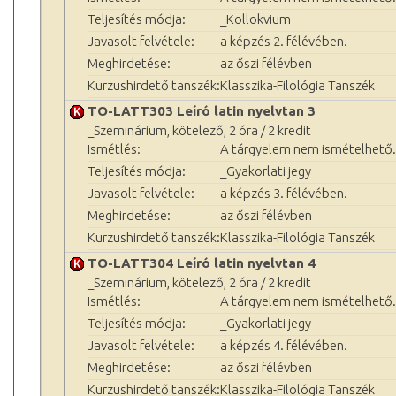
Teljesítés módja:
_Kollokvium
Javasolt felvétele:
a képzés 2. félévében.
Meghirdetése:
az őszi félévben
Kurzushirdető tanszék:
Klasszika-Filológia Tanszék
TO-LATT303 Leíró latin nyelvtan 3
_Szeminárium, kötelező, 2 óra / 2 kredit
Ismétlés:
A tárgyelem nem ismételhető.
Teljesítés módja:
_Gyakorlati jegy
Javasolt felvétele:
a képzés 3. félévében.
Meghirdetése:
az őszi félévben
Kurzushirdető tanszék:
Klasszika-Filológia Tanszék
TO-LATT304 Leíró latin nyelvtan 4
_Szeminárium, kötelező, 2 óra / 2 kredit
Ismétlés:
A tárgyelem nem ismételhető.
Teljesítés módja:
_Gyakorlati jegy
Javasolt felvétele:
a képzés 4. félévében.
Meghirdetése:
az őszi félévben
Kurzushirdető tanszék:
Klasszika-Filológia Tanszék