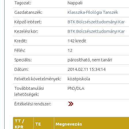
Tagozat:
Nappali
Gazdatanszék:
Klasszika-Filológia Tanszék
Képző intézet:
BTK Bölcsészettudományi Kar
Kezelési kör:
BTK Bölcsészettudományi Kar
Kredit:
142 kredit
Félév:
12
Speciális:
párosítható, nem tanári
Dátum:
2014.02.11 15:34:14
Felvételi követelmények:
középiskola
Továbbtanulási
PhD/DLA
lehetõségek:
Értékelési rendszer:
TT /
TE
Megnevezés
KPR