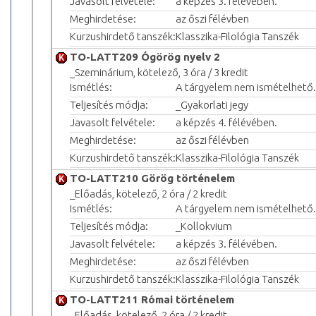
Javasolt felvétele:
a képzés 3. félévében.
Meghirdetése:
az őszi félévben
Kurzushirdető tanszék:
Klasszika-Filológia Tanszék
TO-LATT209 Ógörög nyelv 2
_Szeminárium, kötelező, 3 óra / 3 kredit
Ismétlés:
A tárgyelem nem ismételhető.
Teljesítés módja:
_Gyakorlati jegy
Javasolt felvétele:
a képzés 4. félévében.
Meghirdetése:
az őszi félévben
Kurzushirdető tanszék:
Klasszika-Filológia Tanszék
TO-LATT210 Görög történelem
_Előadás, kötelező, 2 óra / 2 kredit
Ismétlés:
A tárgyelem nem ismételhető.
Teljesítés módja:
_Kollokvium
Javasolt felvétele:
a képzés 3. félévében.
Meghirdetése:
az őszi félévben
Kurzushirdető tanszék:
Klasszika-Filológia Tanszék
TO-LATT211 Római történelem
_Előadás, kötelező, 2 óra / 2 kredit