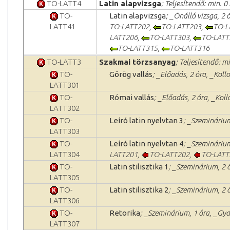
TO-LATT4
Latin alapvizsga
; Teljesítendő: min. 0
TO-
Latin alapvizsga
; _Önálló vizsga, 2 
LATT41
TO-LATT202
,
TO-LATT203
,
TO-L
LATT206
,
TO-LATT303
,
TO-LATT
TO-LATT315
,
TO-LATT316
TO-LATT3
Szakmai törzsanyag
; Teljesítendő: m
TO-
Görög vallás
; _Előadás, 2 óra, _Kol
LATT301
TO-
Római vallás
; _Előadás, 2 óra, _Kol
LATT302
TO-
Leíró latin nyelvtan 3
; _Szeminárium
LATT303
TO-
Leíró latin nyelvtan 4
; _Szeminárium
LATT304
LATT201
,
TO-LATT202
,
TO-LATT
TO-
Latin stilisztika 1
; _Szeminárium, 2 ó
LATT305
TO-
Latin stilisztika 2
; _Szeminárium, 2 ó
LATT306
TO-
Retorika
; _Szeminárium, 1 óra, _Gya
LATT307