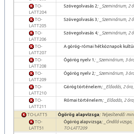
TO-
Szövegolvasás 2
; _Szeminárium, 2 ó
LATT204
TO-
Szövegolvasás 3
; _Szeminárium, 2 ó
LATT205
TO-
Szövegolvasás 4
; _Szeminárium, 2 ó
LATT206
TO-
A görög-római hétköznapok kultú
LATT207
TO-
Ógörög nyelv 1
; _Szeminárium, 3 óra
LATT208
TO-
Ógörög nyelv 2
; _Szeminárium, 3 óra
LATT209
TO-
Görög történelem
; _Előadás, 2 óra
LATT210
TO-
Római történelem
; _Előadás, 2 ór
LATT211
TO-LATT5
Ógörög alapvizsga
; Teljesítendő: min
TO-
Ógörög alapvizsga
; _Önálló vizsga,
LATT51
TO-LATT209