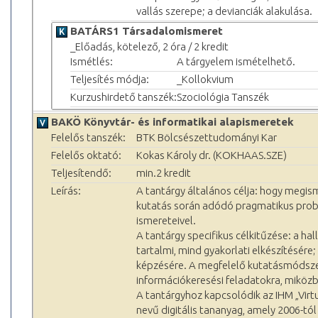
vallás szerepe; a devianciák alakulása.
BATÁRS1 Társadalomismeret
_Előadás, kötelező, 2 óra / 2 kredit
Ismétlés:
A tárgyelem ismételhető.
Teljesítés módja:
_Kollokvium
Kurzushirdető tanszék:
Szociológia Tanszék
BAKÖ Könyvtár- és informatikai alapismeretek
Felelős tanszék:
BTK Bölcsészettudományi Kar
Felelős oktató:
Kokas Károly dr. (KOKHAAS.SZE)
Teljesítendő:
min.2 kredit
Leírás:
A tantárgy általános célja: hogy megis
kutatás során adódó pragmatikus problé
ismereteivel.
A tantárgy specifikus célkitűzése: a 
tartalmi, mind gyakorlati elkészítésére;
képzésére. A megfelelő kutatásmódszert
információkeresési feladatokra, miközb
A tantárgyhoz kapcsolódik az IHM „Vir
nevű digitális tananyag, amely 2006-t