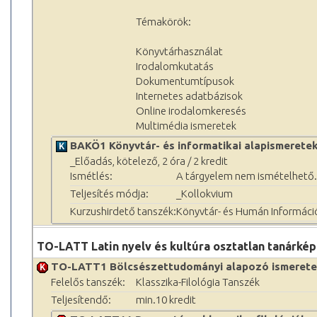
Témakörök:
Könyvtárhasználat
Irodalomkutatás
Dokumentumtípusok
Internetes adatbázisok
Online irodalomkeresés
Multimédia ismeretek
BAKÖ1 Könyvtár- és informatikai alapismerete
_Előadás, kötelező, 2 óra / 2 kredit
Ismétlés:
A tárgyelem nem ismételhető.
Teljesítés módja:
_Kollokvium
Kurzushirdető tanszék:
Könyvtár- és Humán Informác
TO-LATT Latin nyelv és kultúra osztatlan tanárké
TO-LATT1 Bölcsészettudományi alapozó ismeret
Felelős tanszék:
Klasszika-Filológia Tanszék
Teljesítendő:
min.10 kredit