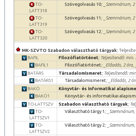
TO-
Szövegolvasás 10
; _Szeminárium, 2 
LATT318
TO-
Szövegolvasás 11
; _Szeminárium, 2 
LATT319
TO-
Szövegolvasás 12
; _Szeminárium, 2 
LATT320
MK-SZVTO Szabadon választható tárgyak
; Teljesít
BAFIL
Filozófiatörténet
; Teljesítendő: min. 
BAFIL1
Filozófiatörténet
; _Előadás, 2 óra,
BATÁRS
Társadalomismeret
; Teljesítendő: min
BATÁRS1
Társadalomismeret
; _Előadás, 2 ó
BAKÖ
Könyvtár- és informatikai alapism
BAKÖ1
Könyvtár- és informatikai alapis
TO-LATTSZV
Szabadon választható tárgyak
; Te
TO-
Választható tárgy 1
; _Szeminárium, 
LATTSZV1
TO-
Választható tárgy 2
; _Szeminárium, 
LATTSZV2