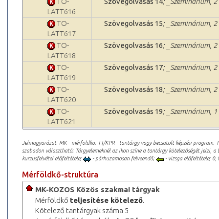
TO-
Szövegolvasás 14
; _Szeminárium, 2 
LATT616
TO-
Szövegolvasás 15
; _Szeminárium, 2 
LATT617
TO-
Szövegolvasás 16
; _Szeminárium, 2 
LATT618
TO-
Szövegolvasás 17
; _Szeminárium, 2 
LATT619
TO-
Szövegolvasás 18
; _Szeminárium, 2 
LATT620
TO-
Szövegolvasás 19
; _Szeminárium, 1 
LATT621
Jelmagyarázat: MK - mérföldko; TT/KPR - tantárgy vagy becsatolt képzési program; 
szabadon választható; Tárgyelemeknél az ikon színe a tantárgy kötelezőségét jelzi, a 
kurzusfelvétel előfeltétele;
- párhuzamosan felveendő;
- vizsga előfeltétele; 0,1
Mérföldkő-struktúra
MK-KOZOS Közös szakmai tárgyak
Mérföldkő
teljesítése kötelező
.
Kötelező tantárgyak száma 5