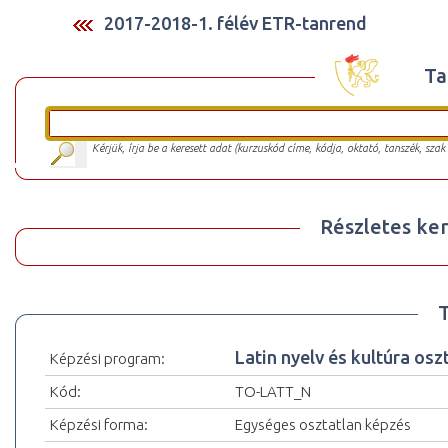
2017-2018-1. félév ETR-tanrend
Ta
Kérjük, írja be a keresett adat (kurzuskód címe, kódja, oktató, tanszék, szak
Részletes ker
Latin nyelv és kultúra osz
Képzési program:
Kód:
TO-LATT_N
Képzési forma:
Egységes osztatlan képzés