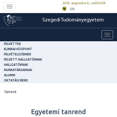
2026. augusztus 6., csütörtök
Toggle
EN
navigation
Szegedi Tudományegyetem
Toggl
navig
FELVETTEK
KLINIKAI KÖZPONT
FELVÉTELIZŐKNEK
FELVETT HALLGATÓKNAK
HALLGATÓKNAK
MUNKATÁRSAKNAK
ALUMNI
OKTATÁSI REND
Tanrend
Egyetemi tanrend