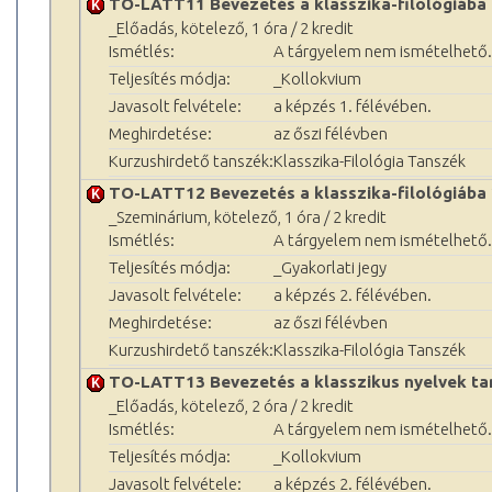
TO-LATT11 Bevezetés a klasszika-filológiába
_Előadás, kötelező, 1 óra / 2 kredit
Ismétlés:
A tárgyelem nem ismételhető.
Teljesítés módja:
_Kollokvium
Javasolt felvétele:
a képzés 1. félévében.
Meghirdetése:
az őszi félévben
Kurzushirdető tanszék:
Klasszika-Filológia Tanszék
TO-LATT12 Bevezetés a klasszika-filológiába
_Szeminárium, kötelező, 1 óra / 2 kredit
Ismétlés:
A tárgyelem nem ismételhető.
Teljesítés módja:
_Gyakorlati jegy
Javasolt felvétele:
a képzés 2. félévében.
Meghirdetése:
az őszi félévben
Kurzushirdető tanszék:
Klasszika-Filológia Tanszék
TO-LATT13 Bevezetés a klasszikus nyelvek t
_Előadás, kötelező, 2 óra / 2 kredit
Ismétlés:
A tárgyelem nem ismételhető.
Teljesítés módja:
_Kollokvium
Javasolt felvétele:
a képzés 2. félévében.