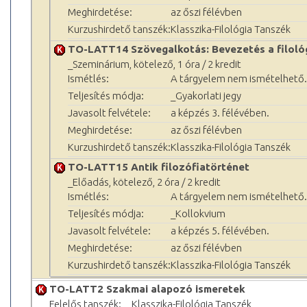
Meghirdetése:
az őszi félévben
Kurzushirdető tanszék:
Klasszika-Filológia Tanszék
TO-LATT14 Szövegalkotás: Bevezetés a filoló
_Szeminárium, kötelező, 1 óra / 2 kredit
Ismétlés:
A tárgyelem nem ismételhető.
Teljesítés módja:
_Gyakorlati jegy
Javasolt felvétele:
a képzés 3. félévében.
Meghirdetése:
az őszi félévben
Kurzushirdető tanszék:
Klasszika-Filológia Tanszék
TO-LATT15 Antik filozófiatörténet
_Előadás, kötelező, 2 óra / 2 kredit
Ismétlés:
A tárgyelem nem ismételhető.
Teljesítés módja:
_Kollokvium
Javasolt felvétele:
a képzés 5. félévében.
Meghirdetése:
az őszi félévben
Kurzushirdető tanszék:
Klasszika-Filológia Tanszék
TO-LATT2 Szakmai alapozó ismeretek
Felelős tanszék:
Klasszika-Filológia Tanszék