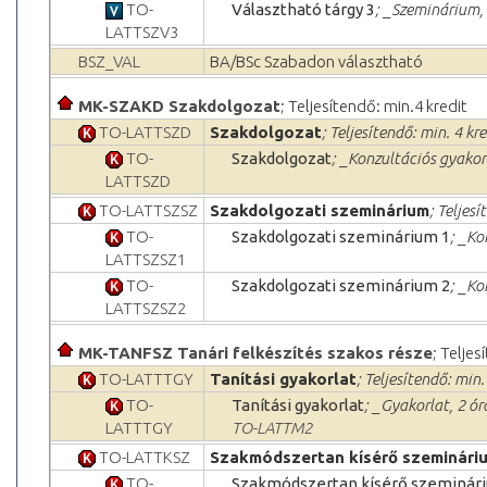
TO-
Választható tárgy 3
; _Szeminárium, 
LATTSZV3
BSZ_VAL
BA/BSc Szabadon választható
MK-SZAKD Szakdolgozat
; Teljesítendő: min.4 kredit
TO-LATTSZD
Szakdolgozat
; Teljesítendő: min. 4 kre
TO-
Szakdolgozat
; _Konzultációs gyakorl
LATTSZD
TO-LATTSZSZ
Szakdolgozati szeminárium
; Teljesí
TO-
Szakdolgozati szeminárium 1
; _Ko
LATTSZSZ1
TO-
Szakdolgozati szeminárium 2
; _Ko
LATTSZSZ2
MK-TANFSZ Tanári felkészítés szakos része
; Teljes
TO-LATTTGY
Tanítási gyakorlat
; Teljesítendő: min.
TO-
Tanítási gyakorlat
; _Gyakorlat, 2 ór
LATTTGY
TO-LATTM2
TO-LATTKSZ
Szakmódszertan kísérő szeminári
TO-
Szakmódszertan kísérő szeminár