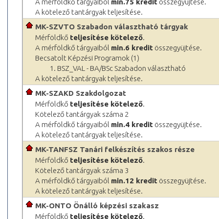
A mérföldkő tárgyaiból
min.75 kredit
összegyüjtése.
A kötelező tantárgyak teljesítése.
MK-SZVTO Szabadon választható tárgyak
Mérföldkő
teljesítése kötelező
.
A mérföldkő tárgyaiból
min.6 kredit
összegyüjtése.
Becsatolt Képzési Programok (1)
1. BSZ_VAL - BA/BSc Szabadon választható
A kötelező tantárgyak teljesítése.
MK-SZAKD Szakdolgozat
Mérföldkő
teljesítése kötelező
.
Kötelező tantárgyak száma 2
A mérföldkő tárgyaiból
min.4 kredit
összegyüjtése.
A kötelező tantárgyak teljesítése.
MK-TANFSZ Tanári felkészítés szakos része
Mérföldkő
teljesítése kötelező
.
Kötelező tantárgyak száma 3
A mérföldkő tárgyaiból
min.12 kredit
összegyüjtése.
A kötelező tantárgyak teljesítése.
MK-ONTO Önálló képzési szakasz
Mérföldkő
teljesítése kötelező
.