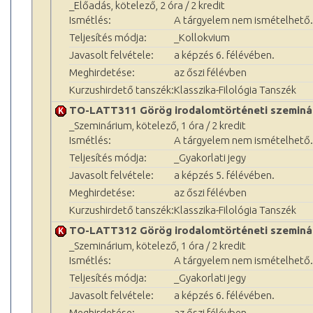
_Előadás, kötelező, 2 óra / 2 kredit
Ismétlés:
A tárgyelem nem ismételhető.
Teljesítés módja:
_Kollokvium
Javasolt felvétele:
a képzés 6. félévében.
Meghirdetése:
az őszi félévben
Kurzushirdető tanszék:
Klasszika-Filológia Tanszék
TO-LATT311 Görög irodalomtörténeti szeminá
_Szeminárium, kötelező, 1 óra / 2 kredit
Ismétlés:
A tárgyelem nem ismételhető.
Teljesítés módja:
_Gyakorlati jegy
Javasolt felvétele:
a képzés 5. félévében.
Meghirdetése:
az őszi félévben
Kurzushirdető tanszék:
Klasszika-Filológia Tanszék
TO-LATT312 Görög irodalomtörténeti szeminá
_Szeminárium, kötelező, 1 óra / 2 kredit
Ismétlés:
A tárgyelem nem ismételhető.
Teljesítés módja:
_Gyakorlati jegy
Javasolt felvétele:
a képzés 6. félévében.
Meghirdetése:
az őszi félévben