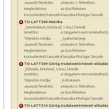
Javasolt felvétele:
a képzés 1. félévében.
Meghirdetése:
az őszi félévben
Kurzushirdető tanszék:
Klasszika-Filológia Tanszék
TO-LATT308 Metrika
_Szeminárium, kötelező, 1 óra / 2 kredit
Ismétlés:
A tárgyelem nem ismételhető.
Teljesítés módja:
_Gyakorlati jegy
Javasolt felvétele:
a képzés 6. félévében.
Meghirdetése:
az őszi félévben
Kurzushirdető tanszék:
Klasszika-Filológia Tanszék
TO-LATT309 Görög irodalomtörténeti előadás
_Előadás, kötelező, 2 óra / 2 kredit
Ismétlés:
A tárgyelem nem ismételhető.
Teljesítés módja:
_Kollokvium
Javasolt felvétele:
a képzés 5. félévében.
Meghirdetése:
az őszi félévben
Kurzushirdető tanszék:
Klasszika-Filológia Tanszék
TO-LATT310 Görög irodalomtörténeti előadás