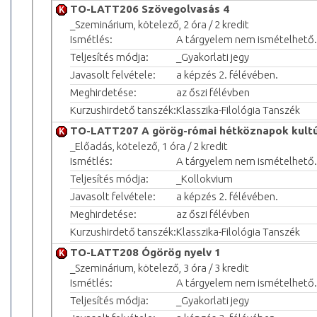
TO-LATT206 Szövegolvasás 4
_Szeminárium, kötelező, 2 óra / 2 kredit
Ismétlés:
A tárgyelem nem ismételhető.
Teljesítés módja:
_Gyakorlati jegy
Javasolt felvétele:
a képzés 2. félévében.
Meghirdetése:
az őszi félévben
Kurzushirdető tanszék:
Klasszika-Filológia Tanszék
TO-LATT207 A görög-római hétköznapok kultú
_Előadás, kötelező, 1 óra / 2 kredit
Ismétlés:
A tárgyelem nem ismételhető.
Teljesítés módja:
_Kollokvium
Javasolt felvétele:
a képzés 2. félévében.
Meghirdetése:
az őszi félévben
Kurzushirdető tanszék:
Klasszika-Filológia Tanszék
TO-LATT208 Ógörög nyelv 1
_Szeminárium, kötelező, 3 óra / 3 kredit
Ismétlés:
A tárgyelem nem ismételhető.
Teljesítés módja:
_Gyakorlati jegy