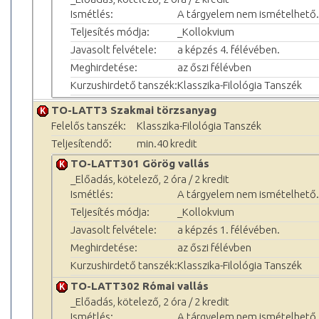
Ismétlés:
A tárgyelem nem ismételhető.
Teljesítés módja:
_Kollokvium
Javasolt felvétele:
a képzés 4. félévében.
Meghirdetése:
az őszi félévben
Kurzushirdető tanszék:
Klasszika-Filológia Tanszék
TO-LATT3 Szakmai törzsanyag
Felelős tanszék:
Klasszika-Filológia Tanszék
Teljesítendő:
min.40 kredit
TO-LATT301 Görög vallás
_Előadás, kötelező, 2 óra / 2 kredit
Ismétlés:
A tárgyelem nem ismételhető.
Teljesítés módja:
_Kollokvium
Javasolt felvétele:
a képzés 1. félévében.
Meghirdetése:
az őszi félévben
Kurzushirdető tanszék:
Klasszika-Filológia Tanszék
TO-LATT302 Római vallás
_Előadás, kötelező, 2 óra / 2 kredit
Ismétlés:
A tárgyelem nem ismételhető.