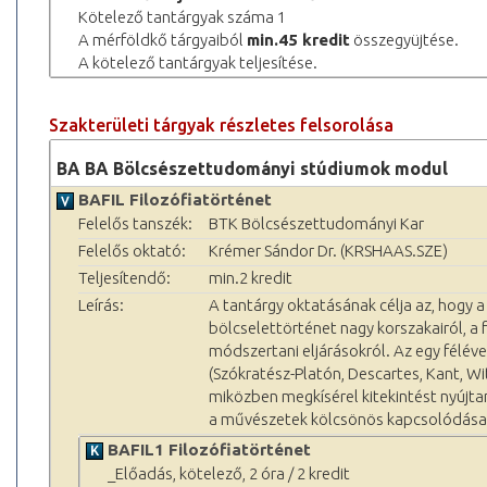
Kötelező tantárgyak száma 1
A mérföldkő tárgyaiból
min.45 kredit
összegyüjtése.
A kötelező tantárgyak teljesítése.
Szakterületi tárgyak részletes felsorolása
BA BA Bölcsészettudományi stúdiumok modul
BAFIL Filozófiatörténet
Felelős tanszék:
BTK Bölcsészettudományi Kar
Felelős oktató:
Krémer Sándor Dr. (KRSHAAS.SZE)
Teljesítendő:
min.2 kredit
Leírás:
A tantárgy oktatásának célja az, hogy 
bölcselettörténet nagy korszakairól, a
módszertani eljárásokról. Az egy féléve
(Szókratész-Platón, Descartes, Kant, W
miközben megkísérel kitekintést nyújtan
a művészetek kölcsönös kapcsolódásai
BAFIL1 Filozófiatörténet
_Előadás, kötelező, 2 óra / 2 kredit