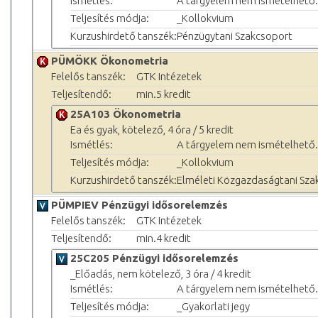
Ismétlés:
A tárgyelem nem ismételhető.
Teljesítés módja:
_Kollokvium
Kurzushirdető tanszék:
Pénzügytani Szakcsoport
PÜMÖKK Ökonometria
Felelős tanszék:
GTK Intézetek
Teljesítendő:
min.5 kredit
25A103 Ökonometria
Ea és gyak, kötelező, 4 óra / 5 kredit
Ismétlés:
A tárgyelem nem ismételhető.
Teljesítés módja:
_Kollokvium
Kurzushirdető tanszék:
Elméleti Közgazdaságtani Sza
PÜMPIEV Pénzügyi idősorelemzés
Felelős tanszék:
GTK Intézetek
Teljesítendő:
min.4 kredit
25C205 Pénzügyi idősorelemzés
_Előadás, nem kötelező, 3 óra / 4 kredit
Ismétlés:
A tárgyelem nem ismételhető.
Teljesítés módja:
_Gyakorlati jegy