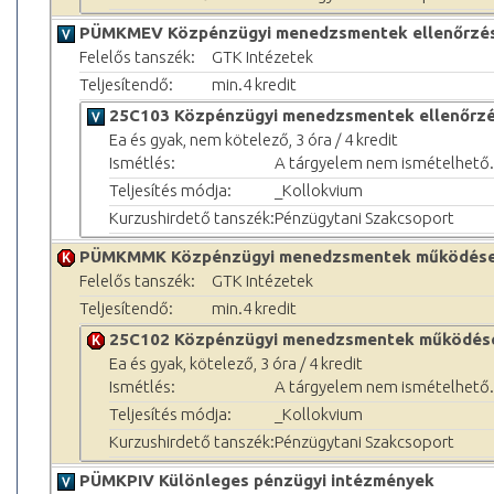
PÜMKMEV Közpénzügyi menedzsmentek ellenőrzé
Felelős tanszék:
GTK Intézetek
Teljesítendő:
min.4 kredit
25C103 Közpénzügyi menedzsmentek ellenőrz
Ea és gyak, nem kötelező, 3 óra / 4 kredit
Ismétlés:
A tárgyelem nem ismételhető.
Teljesítés módja:
_Kollokvium
Kurzushirdető tanszék:
Pénzügytani Szakcsoport
PÜMKMMK Közpénzügyi menedzsmentek működés
Felelős tanszék:
GTK Intézetek
Teljesítendő:
min.4 kredit
25C102 Közpénzügyi menedzsmentek működés
Ea és gyak, kötelező, 3 óra / 4 kredit
Ismétlés:
A tárgyelem nem ismételhető.
Teljesítés módja:
_Kollokvium
Kurzushirdető tanszék:
Pénzügytani Szakcsoport
PÜMKPIV Különleges pénzügyi intézmények