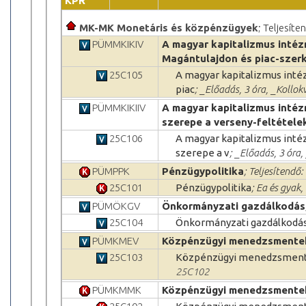
KPR
MK-MK Monetáris és közpénzügyek
; Teljesíte
PÜMMKIKIV
A magyar kapitalizmus intéz
Magántulajdon és piac-szer
25C105
A magyar kapitalizmus inté
piac
; _Előadás, 3 óra, _Kollo
PÜMMKIKIIV
A magyar kapitalizmus intéz
szerepe a verseny-feltétele
25C106
A magyar kapitalizmus inté
szerepe a v
; _Előadás, 3 óra
PÜMPPK
Pénzügypolitika
; Teljesítendő:
25C101
Pénzügypolitika
; Ea és gyak,
PÜMÖKGV
Önkormányzati gazdálkodás
25C104
Önkormányzati gazdálkodá
PÜMKMEV
Közpénzügyi menedzsmentek
25C103
Közpénzügyi menedzsment
25C102
PÜMKMMK
Közpénzügyi menedzsmente