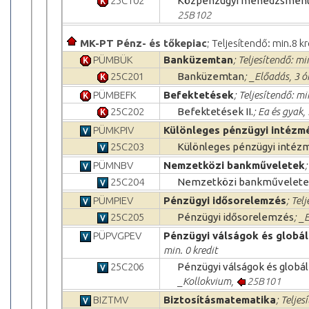
25C102
Közpénzügyi menedzsmen
25B102
MK-PT Pénz- és tőkepiac
; Teljesítendő: min.8 kr
PÜMBÜK
Banküzemtan
; Teljesítendő: mi
25C201
Banküzemtan
; _Előadás, 3 
PÜMBEFK
Befektetések
; Teljesítendő: mi
25C202
Befektetések II.
; Ea és gyak,
PÜMKPIV
Különleges pénzügyi intézm
25C203
Különleges pénzügyi inté
PÜMNBV
Nemzetközi bankműveletek
;
25C204
Nemzetközi bankművelete
PÜMPIEV
Pénzügyi idősorelemzés
; Tel
25C205
Pénzügyi idősorelemzés
; _
PÜPVGPEV
Pénzügyi válságok és globá
min. 0 kredit
25C206
Pénzügyi válságok és globá
_Kollokvium,
25B101
BIZTMV
Biztosításmatematika
; Teljes