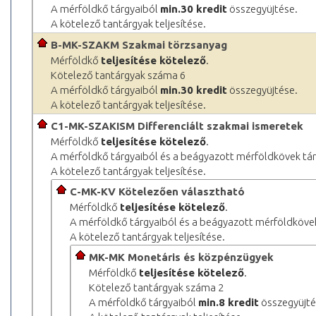
A mérföldkő tárgyaiból
min.30 kredit
összegyüjtése.
A kötelező tantárgyak teljesítése.
B-MK-SZAKM Szakmai törzsanyag
Mérföldkő
teljesítése kötelező
.
Kötelező tantárgyak száma 6
A mérföldkő tárgyaiból
min.30 kredit
összegyüjtése.
A kötelező tantárgyak teljesítése.
C1-MK-SZAKISM Differenciált szakmai ismeretek
Mérföldkő
teljesítése kötelező
.
A mérföldkő tárgyaiból és a beágyazott mérföldkövek tá
A kötelező tantárgyak teljesítése.
C-MK-KV Kötelezően választható
Mérföldkő
teljesítése kötelező
.
A mérföldkő tárgyaiból és a beágyazott mérföldköve
A kötelező tantárgyak teljesítése.
MK-MK Monetáris és közpénzügyek
Mérföldkő
teljesítése kötelező
.
Kötelező tantárgyak száma 2
A mérföldkő tárgyaiból
min.8 kredit
összegyüjté