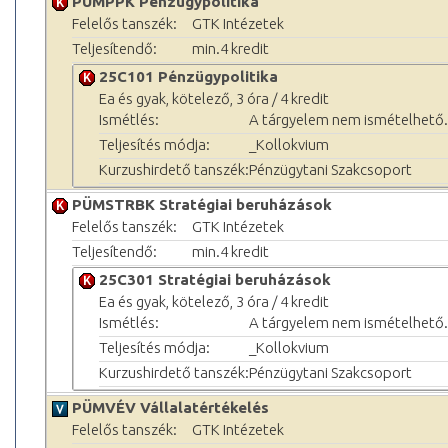
PÜMPPK Pénzügypolitika
Felelős tanszék:
GTK Intézetek
Teljesítendő:
min.4 kredit
25C101 Pénzügypolitika
Ea és gyak, kötelező, 3 óra / 4 kredit
Ismétlés:
A tárgyelem nem ismételhető.
Teljesítés módja:
_Kollokvium
Kurzushirdető tanszék:
Pénzügytani Szakcsoport
PÜMSTRBK Stratégiai beruházások
Felelős tanszék:
GTK Intézetek
Teljesítendő:
min.4 kredit
25C301 Stratégiai beruházások
Ea és gyak, kötelező, 3 óra / 4 kredit
Ismétlés:
A tárgyelem nem ismételhető.
Teljesítés módja:
_Kollokvium
Kurzushirdető tanszék:
Pénzügytani Szakcsoport
PÜMVÉV Vállalatértékelés
Felelős tanszék:
GTK Intézetek