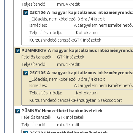
Teljesítendő:
min.4 kredit
25C106 A magyar kapitalizmus intézményrendsze
_Előadás, nem kötelező, 3 óra / 4 kredit
Ismétlés:
A tárgyelem nem ismételhető.
Teljesítés módja:
_Kollokvium
Kurzushirdető tanszék:
GTK Intézetek
PÜMMKIKIV A magyar kapitalizmus intézményrendsz
Felelős tanszék:
GTK Intézetek
Teljesítendő:
min.4 kredit
25C105 A magyar kapitalizmus intézményrendsz
_Előadás, nem kötelező, 3 óra / 4 kredit
Ismétlés:
A tárgyelem nem ismételhető.
Teljesítés módja:
_Kollokvium
Kurzushirdető tanszék:
Pénzügytani Szakcsoport
PÜMNBV Nemzetközi bankműveletek
Felelős tanszék:
GTK Intézetek
Teljesítendő:
min.4 kredit
25C204 Nemzetközi bankműveletek