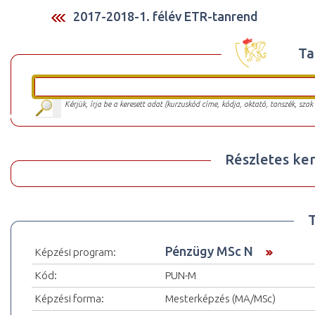
2017-2018-1. félév ETR-tanrend
Ta
Kérjük, írja be a keresett adat (kurzuskód címe, kódja, oktató, tanszék, szak
Részletes ker
Pénzügy MSc N
Képzési program:
Kód:
PUN-M
Képzési forma:
Mesterképzés (MA/MSc)