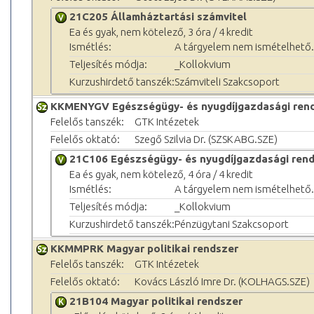
21C205 Államháztartási számvitel
Ea és gyak, nem kötelező, 3 óra / 4 kredit
Ismétlés:
A tárgyelem nem ismételhető.
Teljesítés módja:
_Kollokvium
Kurzushirdető tanszék:
Számviteli Szakcsoport
KKMENYGV Egészségügy- és nyugdíjgazdasági ren
Felelős tanszék:
GTK Intézetek
Felelős oktató:
Szegő Szilvia Dr. (SZSKABG.SZE)
21C106 Egészségügy- és nyugdíjgazdasági ren
Ea és gyak, nem kötelező, 4 óra / 4 kredit
Ismétlés:
A tárgyelem nem ismételhető.
Teljesítés módja:
_Kollokvium
Kurzushirdető tanszék:
Pénzügytani Szakcsoport
KKMMPRK Magyar politikai rendszer
Felelős tanszék:
GTK Intézetek
Felelős oktató:
Kovács László Imre Dr. (KOLHAGS.SZE)
21B104 Magyar politikai rendszer