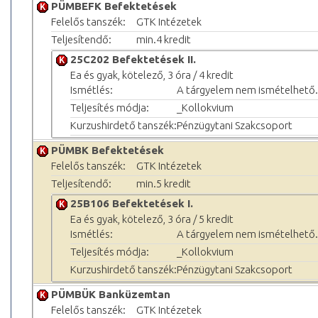
PÜMBEFK Befektetések
Felelős tanszék:
GTK Intézetek
Teljesítendő:
min.4 kredit
25C202 Befektetések II.
Ea és gyak, kötelező, 3 óra / 4 kredit
Ismétlés:
A tárgyelem nem ismételhető.
Teljesítés módja:
_Kollokvium
Kurzushirdető tanszék:
Pénzügytani Szakcsoport
PÜMBK Befektetések
Felelős tanszék:
GTK Intézetek
Teljesítendő:
min.5 kredit
25B106 Befektetések I.
Ea és gyak, kötelező, 3 óra / 5 kredit
Ismétlés:
A tárgyelem nem ismételhető.
Teljesítés módja:
_Kollokvium
Kurzushirdető tanszék:
Pénzügytani Szakcsoport
PÜMBÜK Banküzemtan
Felelős tanszék:
GTK Intézetek