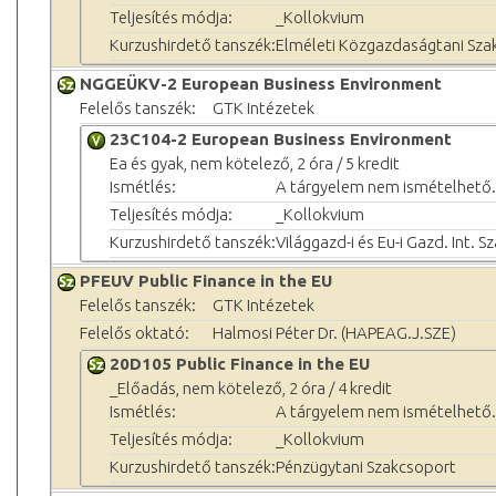
Teljesítés módja:
_Kollokvium
Kurzushirdető tanszék:
Elméleti Közgazdaságtani Sza
NGGEÜKV-2 European Business Environment
Felelős tanszék:
GTK Intézetek
23C104-2 European Business Environment
Ea és gyak, nem kötelező, 2 óra / 5 kredit
Ismétlés:
A tárgyelem nem ismételhető.
Teljesítés módja:
_Kollokvium
Kurzushirdető tanszék:
Világgazd-i és Eu-i Gazd. Int. S
PFEUV Public Finance in the EU
Felelős tanszék:
GTK Intézetek
Felelős oktató:
Halmosi Péter Dr. (HAPEAG.J.SZE)
20D105 Public Finance in the EU
_Előadás, nem kötelező, 2 óra / 4 kredit
Ismétlés:
A tárgyelem nem ismételhető.
Teljesítés módja:
_Kollokvium
Kurzushirdető tanszék:
Pénzügytani Szakcsoport