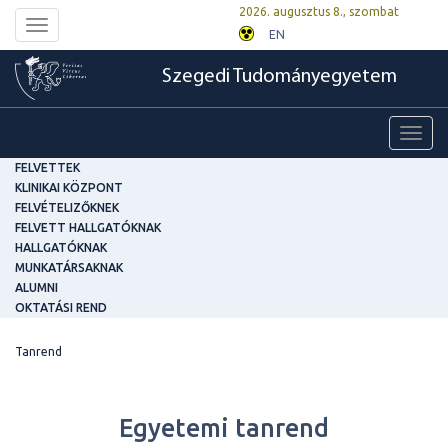
2026. augusztus 8., szombat
Toggle
EN
navigation
Szegedi Tudományegyetem
Toggl
navig
FELVETTEK
KLINIKAI KÖZPONT
FELVÉTELIZŐKNEK
FELVETT HALLGATÓKNAK
HALLGATÓKNAK
MUNKATÁRSAKNAK
ALUMNI
OKTATÁSI REND
Tanrend
Egyetemi tanrend