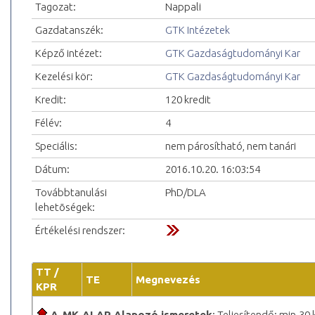
Tagozat:
Nappali
Gazdatanszék:
GTK Intézetek
Képző intézet:
GTK Gazdaságtudományi Kar
Kezelési kör:
GTK Gazdaságtudományi Kar
Kredit:
120 kredit
Félév:
4
Speciális:
nem párosítható, nem tanári
Dátum:
2016.10.20. 16:03:54
Továbbtanulási
PhD/DLA
lehetõségek:
Értékelési rendszer:
TT /
TE
Megnevezés
KPR
A-MK-ALAP Alapozó ismeretek
; Teljesítendő: min.30 