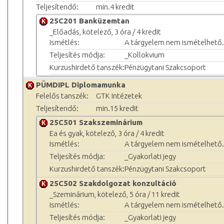
Teljesítendő:
min.4 kredit
25C201 Banküzemtan
_Előadás, kötelező, 3 óra / 4 kredit
Ismétlés:
A tárgyelem nem ismételhető.
Teljesítés módja:
_Kollokvium
Kurzushirdető tanszék:
Pénzügytani Szakcsoport
PÜMDIPL Diplomamunka
Felelős tanszék:
GTK Intézetek
Teljesítendő:
min.15 kredit
25C501 Szakszeminárium
Ea és gyak, kötelező, 3 óra / 4 kredit
Ismétlés:
A tárgyelem nem ismételhető.
Teljesítés módja:
_Gyakorlati jegy
Kurzushirdető tanszék:
Pénzügytani Szakcsoport
25C502 Szakdolgozat konzultáció
_Szeminárium, kötelező, 5 óra / 11 kredit
Ismétlés:
A tárgyelem nem ismételhető.
Teljesítés módja:
_Gyakorlati jegy