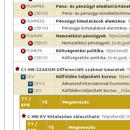
PÜMPPEK
Pénz- és pénzügyi elmélettörténe
25B103
Pénz- és pénzügyi elmélettörtén
PÜMPKEK
Pénzügyi kimutatások elemzése
; 
25B104
Pénzügyi kimutatások elemzése
;
PÜMNPK
Nemzetközi pénzügyek
; Teljesítendő
25B101
Nemzetközi pénzügyek
; Ea és gya
PÜMKPK
Költségvetési politika
; Teljesítendő:
25B102
Költségvetési politika
; Ea és gyak,
C1-MK-SZAKISM Differenciált szakmai ismeretek
; 
CKV
Külföldön teljesített kurzus
; Teljes
CKV-2
Advanced International Economic
CKV
Külföldön teljesített kurzus
; _Előa
TT /
TE
Megnevezés
KPR
C-MK-KV Kötelezően választható
; Teljesítendő: m
TT /
TE
Megnevezés