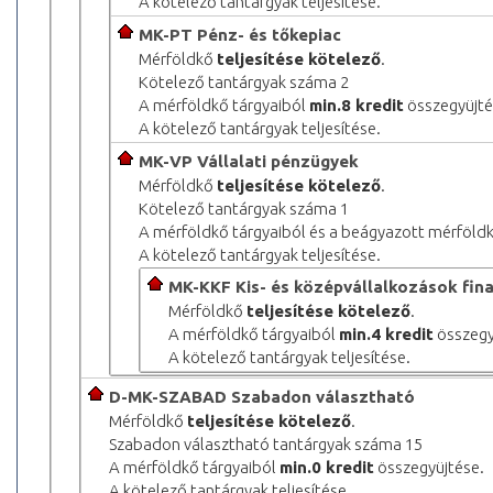
A kötelező tantárgyak teljesítése.
MK-PT Pénz- és tőkepiac
Mérföldkő
teljesítése kötelező
.
Kötelező tantárgyak száma 2
A mérföldkő tárgyaiból
min.8 kredit
összegyüjté
A kötelező tantárgyak teljesítése.
MK-VP Vállalati pénzügyek
Mérföldkő
teljesítése kötelező
.
Kötelező tantárgyak száma 1
A mérföldkő tárgyaiból és a beágyazott mérföld
A kötelező tantárgyak teljesítése.
MK-KKF Kis- és középvállalkozások fin
Mérföldkő
teljesítése kötelező
.
A mérföldkő tárgyaiból
min.4 kredit
összegy
A kötelező tantárgyak teljesítése.
D-MK-SZABAD Szabadon választható
Mérföldkő
teljesítése kötelező
.
Szabadon választható tantárgyak száma 15
A mérföldkő tárgyaiból
min.0 kredit
összegyüjtése.
A kötelező tantárgyak teljesítése.