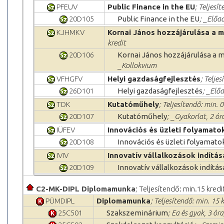
PFEUV
Public Finance in the EU
; Teljesí
20D105
Public Finance in the EU
; _Előa
KJHMKV
Kornai János hozzájárulása a
kredit
20D106
Kornai János hozzájárulása a
_Kollokvium
VFHGFV
Helyi gazdaságfejlesztés
; Teljes
26D101
Helyi gazdaságfejlesztés
; _Elő
TDK
Kutatóműhely
; Teljesítendő: min. 0
20D107
Kutatóműhely
; _Gyakorlat, 2 ór
IÜFEV
Innovációs és üzleti folyamato
20D108
Innovációs és üzleti folyamat
IVIV
Innovatív vállalkozások indítás
20D109
Innovatív vállalkozások indítás
C2-MK-DIPL Diplomamunka
; Teljesítendő: min.15 kredi
PÜMDIPL
Diplomamunka
; Teljesítendő: min. 15 
25C501
Szakszeminárium
; Ea és gyak, 3 ór