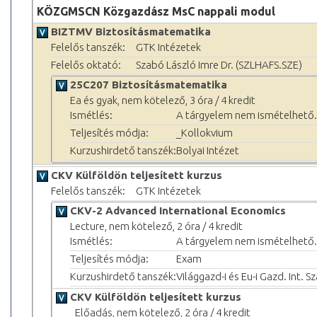
KÖZGMSCN Közgazdász MsC nappali modul
BIZTMV Biztosításmatematika
Felelős tanszék:
GTK Intézetek
Felelős oktató:
Szabó László Imre Dr. (SZLHAFS.SZE)
25C207 Biztosításmatematika
Ea és gyak, nem kötelező, 3 óra / 4 kredit
Ismétlés:
A tárgyelem nem ismételhető.
Teljesítés módja:
_Kollokvium
Kurzushirdető tanszék:
Bolyai Intézet
CKV Külföldön teljesített kurzus
Felelős tanszék:
GTK Intézetek
CKV-2 Advanced International Economics
Lecture, nem kötelező, 2 óra / 4 kredit
Ismétlés:
A tárgyelem nem ismételhető.
Teljesítés módja:
Exam
Kurzushirdető tanszék:
Világgazd-i és Eu-i Gazd. Int. S
CKV Külföldön teljesített kurzus
_Előadás, nem kötelező, 2 óra / 4 kredit