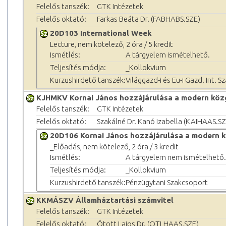
Felelős tanszék:
GTK Intézetek
Felelős oktató:
Farkas Beáta Dr. (FABHABS.SZE)
20D103 International Week
Lecture, nem kötelező, 2 óra / 5 kredit
Ismétlés:
A tárgyelem ismételhető.
Teljesítés módja:
_Kollokvium
Kurzushirdető tanszék:
Világgazd-i és Eu-i Gazd. Int. S
KJHMKV Kornai János hozzájárulása a modern kö
Felelős tanszék:
GTK Intézetek
Felelős oktató:
Szakálné Dr. Kanó Izabella (KAIHAAS.SZ
20D106 Kornai János hozzájárulása a modern
_Előadás, nem kötelező, 2 óra / 3 kredit
Ismétlés:
A tárgyelem nem ismételhető.
Teljesítés módja:
_Kollokvium
Kurzushirdető tanszék:
Pénzügytani Szakcsoport
KKMÁSZV Államháztartási számvitel
Felelős tanszék:
GTK Intézetek
Felelős oktató:
Ótott Lajos Dr. (OTLHAAS.SZE)