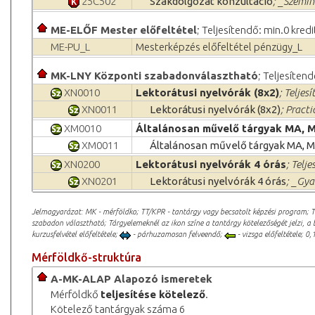
25C502
Szakdolgozat konzultáció
; _Szemin
ME-ELŐF Mester előfeltétel
; Teljesítendő: min.0 kredi
ME-PU_L
Mesterképzés előfeltétel pénzügy_L
MK-LNY Központi szabadonválasztható
; Teljesítend
XN0010
Lektorátusi nyelvórák (8x2)
; Teljes
XN0011
Lektorátusi nyelvórák (8x2)
; Practi
XM0010
Általánosan művelő tárgyak MA, 
XM0011
Általánosan művelő tárgyak MA, 
XN0200
Lektorátusi nyelvórák 4 órás
; Telje
XN0201
Lektorátusi nyelvórák 4 órás
; _Gya
Jelmagyarázat: MK - mérföldko; TT/KPR - tantárgy vagy becsatolt képzési program; 
szabadon választható; Tárgyelemeknél az ikon színe a tantárgy kötelezőségét jelzi, a 
kurzusfelvétel előfeltétele;
- párhuzamosan felveendő;
- vizsga előfeltétele; 0,1
Mérföldkő-struktúra
A-MK-ALAP Alapozó ismeretek
Mérföldkő
teljesítése kötelező
.
Kötelező tantárgyak száma 6