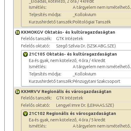
_Előadás, kötelező, 2 óra / 4 kredit
Ismétlés:
A tárgyelem nem ismételhető.
Teljesítés módja:
_Kollokvium
Kurzushirdető tanszék:
Politológiai Tanszék
KKMOKGV Oktatás- és kultúragazdaságtan
Felelős tanszék:
GTK Intézetek
Felelős oktató:
Szegő Szilvia Dr. (SZSKABG.SZE)
21C105 Oktatás- és kultúragazdaságtan
Ea és gyak, nem kötelező, 4 óra / 4 kredit
Ismétlés:
A tárgyelem nem ismételhető.
Teljesítés módja:
_Kollokvium
Kurzushirdető tanszék:
Pénzügytani Szakcsoport
KKMRVV Regionális és városgazdaságtan
Felelős tanszék:
GTK Intézetek
Felelős oktató:
Lengyel Imre Dr. (LEIHAAS.SZE)
21C102 Regionális és városgazdaságtan
Ea és gyak, nem kötelező, 4 óra / 5 kredit
Ismétlés:
A tárgyelem nem ismételhető.