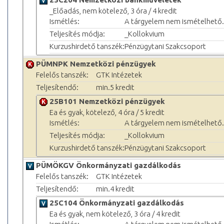
_Előadás, nem kötelező, 3 óra / 4 kredit
Ismétlés:
A tárgyelem nem ismételhető.
Teljesítés módja:
_Kollokvium
Kurzushirdető tanszék:
Pénzügytani Szakcsoport
PÜMNPK Nemzetközi pénzügyek
Felelős tanszék:
GTK Intézetek
Teljesítendő:
min.5 kredit
25B101 Nemzetközi pénzügyek
Ea és gyak, kötelező, 4 óra / 5 kredit
Ismétlés:
A tárgyelem nem ismételhető.
Teljesítés módja:
_Kollokvium
Kurzushirdető tanszék:
Pénzügytani Szakcsoport
PÜMÖKGV Önkormányzati gazdálkodás
Felelős tanszék:
GTK Intézetek
Teljesítendő:
min.4 kredit
25C104 Önkormányzati gazdálkodás
Ea és gyak, nem kötelező, 3 óra / 4 kredit