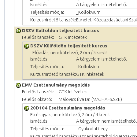
Ismétlés:
A tárgyelem ismételhető.
Teljesítés módja:
_Kollokvium
Kurzushirdető tanszék:
Elméleti Közgazdaságtani Sza
DSZV Külföldön teljesített kurzus
Felelős tanszék:
GTK Intézetek
DSZV Külföldön teljesített kurzus
_Előadás, nem kötelező, 2 óra / 5 kredit
Ismétlés:
A tárgyelem ismételhető.
Teljesítés módja:
_Kollokvium
Kurzushirdető tanszék:
GTK Intézetek
EMV Esettanulmány megoldás
Felelős tanszék:
GTK Intézetek
Felelős oktató:
Málovics Éva Dr. (MAJHAFS.SZE)
20D104 Esettanulmány megoldás
Ea és gyak, nem kötelező, 2 óra / 4 kredit
Ismétlés:
A tárgyelem nem ismételhető.
Teljesítés módja:
_Gyakorlati jegy
Kurzushirdető tanszék:
Gazdaságpszichológiai Szakcs