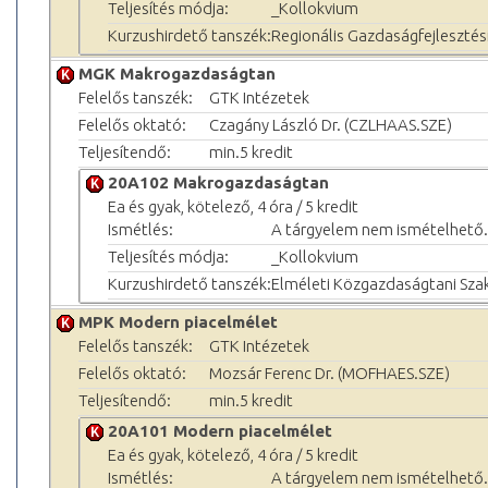
Teljesítés módja:
_Kollokvium
Kurzushirdető tanszék:
Regionális Gazdaságfejlesztés
MGK Makrogazdaságtan
Felelős tanszék:
GTK Intézetek
Felelős oktató:
Czagány László Dr. (CZLHAAS.SZE)
Teljesítendő:
min.5 kredit
20A102 Makrogazdaságtan
Ea és gyak, kötelező, 4 óra / 5 kredit
Ismétlés:
A tárgyelem nem ismételhető.
Teljesítés módja:
_Kollokvium
Kurzushirdető tanszék:
Elméleti Közgazdaságtani Sza
MPK Modern piacelmélet
Felelős tanszék:
GTK Intézetek
Felelős oktató:
Mozsár Ferenc Dr. (MOFHAES.SZE)
Teljesítendő:
min.5 kredit
20A101 Modern piacelmélet
Ea és gyak, kötelező, 4 óra / 5 kredit
Ismétlés:
A tárgyelem nem ismételhető.