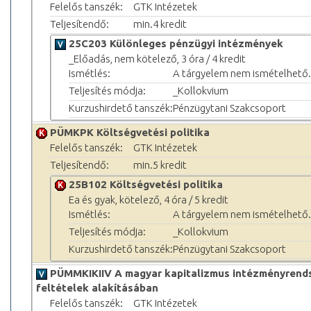
Felelős tanszék:
GTK Intézetek
Teljesítendő:
min.4 kredit
25C203 Különleges pénzügyi intézmények
_Előadás, nem kötelező, 3 óra / 4 kredit
Ismétlés:
A tárgyelem nem ismételhető.
Teljesítés módja:
_Kollokvium
Kurzushirdető tanszék:
Pénzügytani Szakcsoport
PÜMKPK Költségvetési politika
Felelős tanszék:
GTK Intézetek
Teljesítendő:
min.5 kredit
25B102 Költségvetési politika
Ea és gyak, kötelező, 4 óra / 5 kredit
Ismétlés:
A tárgyelem nem ismételhető.
Teljesítés módja:
_Kollokvium
Kurzushirdető tanszék:
Pénzügytani Szakcsoport
PÜMMKIKIIV A magyar kapitalizmus intézményrendsz
feltételek alakításában
Felelős tanszék:
GTK Intézetek