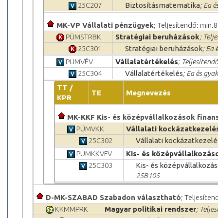
25C207
Biztosításmatematika
; Ea é
MK-VP Vállalati pénzügyek
; Teljesítendő: min.8
PÜMSTRBK
Stratégiai beruházások
; Telj
25C301
Stratégiai beruházások
; Ea 
PÜMVÉV
Vállalatértékelés
; Teljesítendő
25C304
Vállalatértékelés
; Ea és gya
TT /
TE
Megnevezés
KPR
MK-KKF Kis- és középvállalkozások finan
PÜMVKK
Vállalati kockázatkezelé
25C302
Vállalati kockázatkezelé
PÜMKKVFV
Kis- és középvállalkozás
25C303
Kis- és középvállalkozá
25B105
D-MK-SZABAD Szabadon választható
; Teljesíten
KKMMPRK
Magyar politikai rendszer
; Telje