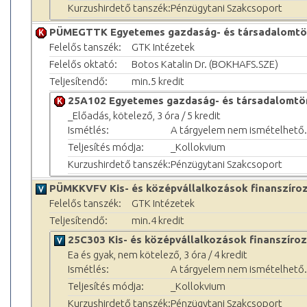
Kurzushirdető tanszék:
Pénzügytani Szakcsoport
PÜMEGTTK Egyetemes gazdaság- és társadalomtö
Felelős tanszék:
GTK Intézetek
Felelős oktató:
Botos Katalin Dr. (BOKHAFS.SZE)
Teljesítendő:
min.5 kredit
25A102 Egyetemes gazdaság- és társadalomtö
_Előadás, kötelező, 3 óra / 5 kredit
Ismétlés:
A tárgyelem nem ismételhető.
Teljesítés módja:
_Kollokvium
Kurzushirdető tanszék:
Pénzügytani Szakcsoport
PÜMKKVFV Kis- és középvállalkozások finanszíro
Felelős tanszék:
GTK Intézetek
Teljesítendő:
min.4 kredit
25C303 Kis- és középvállalkozások finanszíro
Ea és gyak, nem kötelező, 3 óra / 4 kredit
Ismétlés:
A tárgyelem nem ismételhető.
Teljesítés módja:
_Kollokvium
Kurzushirdető tanszék:
Pénzügytani Szakcsoport