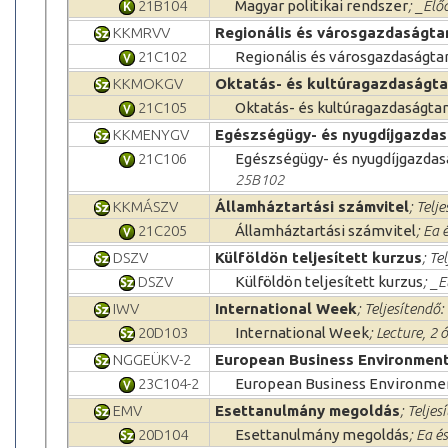
21B104
Magyar politikai rendszer
; _Elő
KKMRVV
Regionális és városgazdaságta
21C102
Regionális és városgazdaságta
KKMOKGV
Oktatás- és kultúragazdaságt
21C105
Oktatás- és kultúragazdaságta
KKMENYGV
Egészségügy- és nyugdíjgazdas
21C106
Egészségügy- és nyugdíjgazdas
25B102
KKMÁSZV
Államháztartási számvitel
; Telj
21C205
Államháztartási számvitel
; Ea 
DSZV
Külföldön teljesített kurzus
; Te
DSZV
Külföldön teljesített kurzus
; _
IWV
International Week
; Teljesítendő:
20D103
International Week
; Lecture, 2
NGGEÜKV-2
European Business Environmen
23C104-2
European Business Environme
EMV
Esettanulmány megoldás
; Teljes
20D104
Esettanulmány megoldás
; Ea é