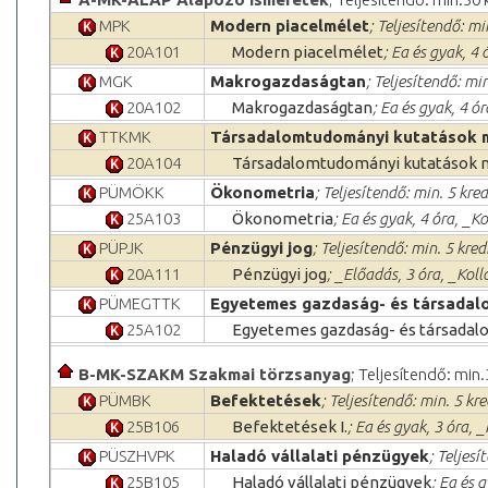
MPK
Modern piacelmélet
; Teljesítendő: mi
20A101
Modern piacelmélet
; Ea és gyak, 4
MGK
Makrogazdaságtan
; Teljesítendő: min
20A102
Makrogazdaságtan
; Ea és gyak, 4 ó
TTKMK
Társadalomtudományi kutatások 
20A104
Társadalomtudományi kutatások 
PÜMÖKK
Ökonometria
; Teljesítendő: min. 5 kred
25A103
Ökonometria
; Ea és gyak, 4 óra, _K
PÜPJK
Pénzügyi jog
; Teljesítendő: min. 5 kred
20A111
Pénzügyi jog
; _Előadás, 3 óra, _Kol
PÜMEGTTK
Egyetemes gazdaság- és társadal
25A102
Egyetemes gazdaság- és társadal
B-MK-SZAKM Szakmai törzsanyag
; Teljesítendő: min.
PÜMBK
Befektetések
; Teljesítendő: min. 5 kre
25B106
Befektetések I.
; Ea és gyak, 3 óra, 
PÜSZHVPK
Haladó vállalati pénzügyek
; Teljesí
25B105
Haladó vállalati pénzügyek
; Ea és 