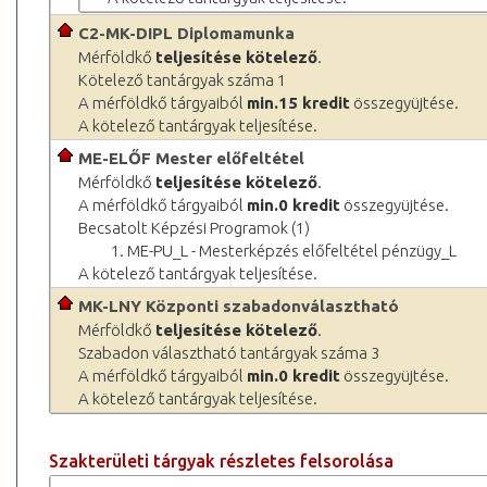
C2-MK-DIPL Diplomamunka
Mérföldkő
teljesítése kötelező
.
Kötelező tantárgyak száma 1
A mérföldkő tárgyaiból
min.15 kredit
összegyüjtése.
A kötelező tantárgyak teljesítése.
ME-ELŐF Mester előfeltétel
Mérföldkő
teljesítése kötelező
.
A mérföldkő tárgyaiból
min.0 kredit
összegyüjtése.
Becsatolt Képzési Programok (1)
1. ME-PU_L - Mesterképzés előfeltétel pénzügy_L
A kötelező tantárgyak teljesítése.
MK-LNY Központi szabadonválasztható
Mérföldkő
teljesítése kötelező
.
Szabadon választható tantárgyak száma 3
A mérföldkő tárgyaiból
min.0 kredit
összegyüjtése.
A kötelező tantárgyak teljesítése.
Szakterületi tárgyak részletes felsorolása