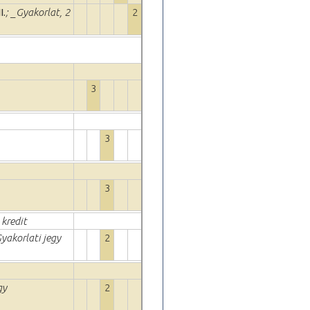
I.
; _Gyakorlat, 2
2
3
3
3
 kredit
Gyakorlati jegy
2
gy
2