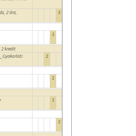
ás, 2 óra,
3
2
 2 kredit
 _Gyakorlati
2
2
y
2
2