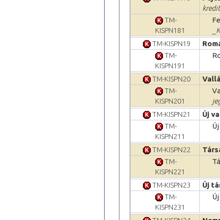
kredi
TM-
Fe
KISPN181
_K
TM-KISPN19
Romá
TM-
R
KISPN191
TM-KISPN20
Vall
TM-
Va
KISPN201
je
TM-KISPN21
Új v
TM-
Új
KISPN211
TM-KISPN22
Társ
TM-
Tá
KISPN221
TM-KISPN23
Új t
TM-
Új
KISPN231