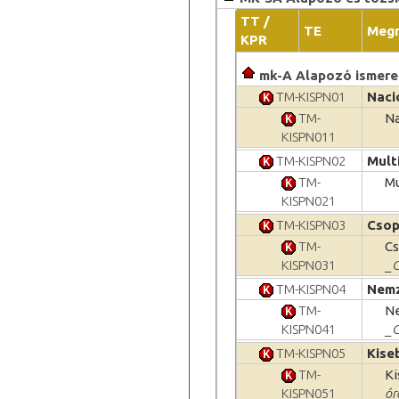
TT /
TE
Meg
KPR
mk-A Alapozó ismere
TM-KISPN01
Naci
TM-
Na
KISPN011
TM-KISPN02
Mult
TM-
Mu
KISPN021
TM-KISPN03
Csop
TM-
Cs
KISPN031
_G
TM-KISPN04
Nemz
TM-
Ne
KISPN041
_G
TM-KISPN05
Kise
TM-
Ki
KISPN051
ór