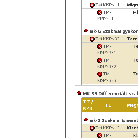
TM-KISPN11
Migr
TM-
Mi
KISPN111
mk-G Szakmai gyakor
TM-KISPN33
Tere
TM-
Te
KISPN331
TM-
Te
KISPN332
TM-
Te
KISPN333
MK-SB Differenciált sza
TT /
TE
Meg
KPR
mk-S Szakmai ismere
TM-KISPN12
Kise
TM-
Ki