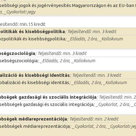
sebbségi jogok és jogérvényesítés Magyarországon és az EU-ban I
a, _Gyakorlati jegy
ljesítendő: min.15 kredit
olitikák és kisebbségpolitika
; Teljesítendő: min. 3 kredit
zpolitikák és kisebbségpolitika
; _Előadás, 2 óra, _Kollokvium
bségszociológia
; Teljesítendő: min. 3 kredit
sebségszociológia
; _Előadás, 2 óra, _Kollokvium
alizáció és kisebbségi identitás
; Teljesítendő: min. 3 kredit
obalizáció és kisebbségi identitás
; _Előadás, 2 óra, _Kollokvium
bbségek gazdasági és szociális integrációja
; Teljesítendő: min. 2
sebbségek gazdasági és szociális integrációja
; _Gyakorlat, 2 óra, _
bbségek médiareprezentációja
; Teljesítendő: min. 2 kredit
sebbségek médiareprezentációja
; _Gyakorlat, 2 óra, _Gyakorlati je