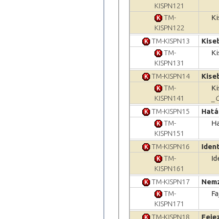
KISPN121
TM-
Ki
KISPN122
TM-KISPN13
Kise
TM-
Ki
KISPN131
TM-KISPN14
Kise
TM-
Ki
KISPN141
_G
TM-KISPN15
Hatá
TM-
Ha
KISPN151
TM-KISPN16
Iden
TM-
Id
KISPN161
TM-KISPN17
Nemz
TM-
Fa
KISPN171
TM-KISPN18
Feje