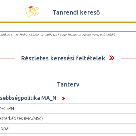
Tanrendi kereső
urzuskód címe, kódja, oktató, tanszék, szak vagy képzési program neve) első betűit.
Részletes keresési feltételek
Tanterv
isebbségpolitika MA_N
-KISPN
sterképzés (MA/MSc)
ppali