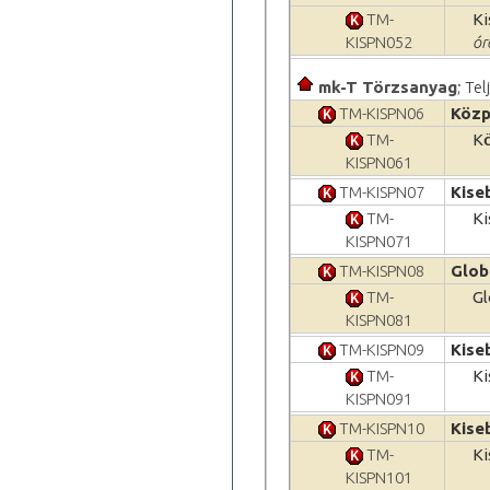
TM-
Ki
KISPN052
ór
mk-T Törzsanyag
; Te
TM-KISPN06
Közp
TM-
Kö
KISPN061
TM-KISPN07
Kise
TM-
Ki
KISPN071
TM-KISPN08
Glob
TM-
Gl
KISPN081
TM-KISPN09
Kise
TM-
Ki
KISPN091
TM-KISPN10
Kise
TM-
Ki
KISPN101