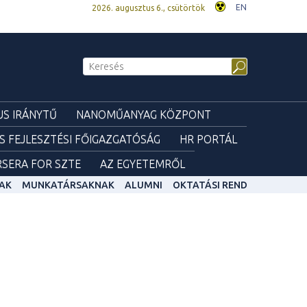
EN
2026. augusztus 6., csütörtök
S IRÁNYTŰ
NANOMŰANYAG KÖZPONT
ÉS FEJLESZTÉSI FŐIGAZGATÓSÁG
HR PORTÁL
SERA FOR SZTE
AZ EGYETEMRŐL
AK
MUNKATÁRSAKNAK
ALUMNI
OKTATÁSI REND