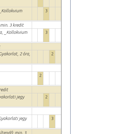
 _Kollokvium
3
 min. 3 kredit
ra, _Kollokvium
3
t
Gyakorlat, 2 óra,
2
2
redit
yakorlati jegy
2
Gyakorlati jegy
3
esítendő: min. 3