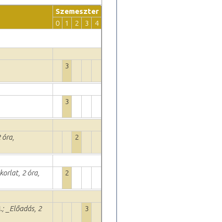
Szemeszter
0
1
2
3
4
3
3
 óra,
2
korlat, 2 óra,
2
.
; _Előadás, 2
3