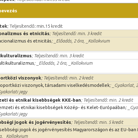
nevezés
tek
; Teljesítendő: min.15 kredit
onalizmus és etnicitás
; Teljesítendő: min. 3 kredit
cionalizmus és etnicitás
; _Előadás, 2 óra, _Kollokvium
ikulturalizmus
; Teljesítendő: min. 3 kredit
ltikulturalizmus
; _Előadás, 2 óra, _Kollokvium
ortközi viszonyok
; Teljesítendő: min. 2 kredit
oportközi viszonyok, társadami viselkedésmodellek
; _Gyakorlat, 2
yakorlati jegy
eti és etnikai kisebbségek KKE-ban
; Teljesítendő: min. 2 kredit
mzeti és etnikai kisebbségek Közép- és Kelet-Európaában
; _Gya
yakorlati jegy
bbségi jogok és jogérvényesítés
; Teljesítendő: min. 5 kredit
sebbségi jogok és jogérvényesítés Magyarországon és az EU-ban I
a, _Kollokvium