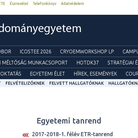
ZTE
Észrevétel
Telefonkönyv
Adatvédelem
udományegyetem
ZOBOR
ICOSTEE 2026
CRYOEMWORKSHOP LP
CAMPU
I MÉLTÓSÁG MUNKACSOPORT
HOTDK37
STRATÉGIAI 
OKTATÁS
EGYETEMI ÉLET
HÍREK, ESEMÉNYEK
COUR
T
FELVÉTELIZŐKNEK
FELVETT HALLGATÓKNAK
HALLGATÓKN
Egyetemi tanrend
2017-2018-1. félév ETR-tanrend