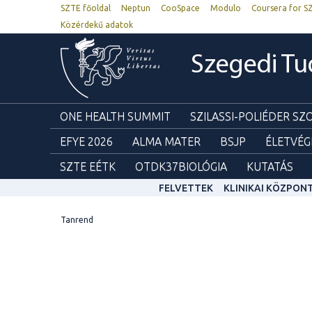
SZTE főoldal
Neptun
CooSpace
Modulo
Coursera for S
Közérdekű adatok
Szegedi T
ONE HEALTH SUMMIT
SZILASSI-POLIÉDER S
EFYE 2026
ALMA MATER
BSJP
ÉLETVÉG
SZTE EÉTK
OTDK37BIOLÓGIA
KUTATÁS
FELVETTEK
KLINIKAI KÖZPON
Tanrend