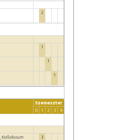
2
1
1
1
Szemeszter
0
1
2
3
4
 _Kollokvium
3