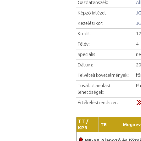
Gazdatanszék:
Al
Képző intézet:
JG
Kezelési kör:
JG
Kredit:
12
Félév:
4
Speciális:
ne
Dátum:
20
Felvételi követelmények:
fő
Továbbtanulási
P
lehetõségek:
Értékelési rendszer:
TT /
TE
Megnev
KPR
MK-SA Alapozó és tözs