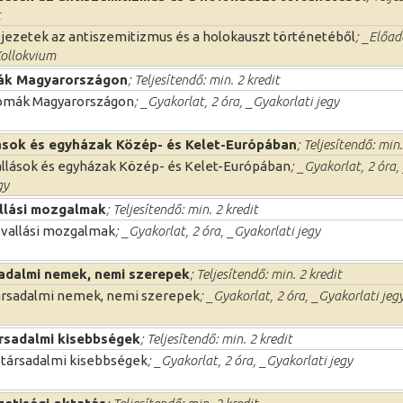
t
jezetek az antiszemitizmus és a holokauszt történetéből
; _Előad
ollokvium
k Magyarországon
; Teljesítendő: min. 2 kredit
omák Magyarországon
; _Gyakorlat, 2 óra, _Gyakorlati jegy
ások és egyházak Közép- és Kelet-Európában
; Teljesítendő: min.
llások és egyházak Közép- és Kelet-Európában
; _Gyakorlat, 2 óra,
gy
allási mozgalmak
; Teljesítendő: min. 2 kredit
 vallási mozgalmak
; _Gyakorlat, 2 óra, _Gyakorlati jegy
adalmi nemek, nemi szerepek
; Teljesítendő: min. 2 kredit
rsadalmi nemek, nemi szerepek
; _Gyakorlat, 2 óra, _Gyakorlati jeg
ársadalmi kisebbségek
; Teljesítendő: min. 2 kredit
 társadalmi kisebbségek
; _Gyakorlat, 2 óra, _Gyakorlati jegy