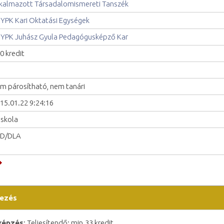
kalmazott Társadalomismereti Tanszék
YPK Kari Oktatási Egységek
YPK Juhász Gyula Pedagógusképző Kar
0 kredit
m párosítható, nem tanári
15.01.22 9:24:16
iskola
hD/DLA
ezés
képzés
; Teljesítendő: min.33 kredit