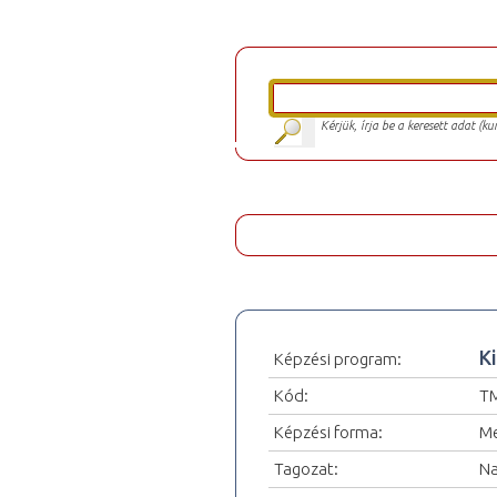
Kérjük, írja be a keresett adat (k
K
Képzési program:
Kód:
TM
Képzési forma:
Me
Tagozat:
Na