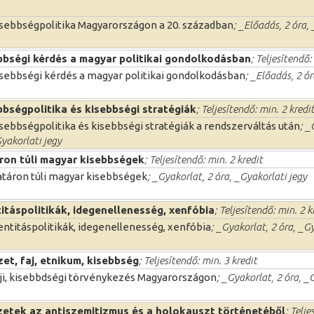
sebbségpolitika Magyarországon a 20. században
; _Előadás, 2 óra,
bbségi kérdés a magyar politikai gondolkodásban
; Teljesítendő:
sebbségi kérdés a magyar politikai gondolkodásban
; _Előadás, 2 ó
bbségpolitika és kisebbségi stratégiák
; Teljesítendő: min. 2 kredi
sebbségpolitika és kisebbségi stratégiák a rendszerváltás után
; _
yakorlati jegy
ron túli magyar kisebbségek
; Teljesítendő: min. 2 kredit
táron túli magyar kisebbségek
; _Gyakorlat, 2 óra, _Gyakorlati jegy
titáspolitikák, idegenellenesség, xenfóbia
; Teljesítendő: min. 2 k
entitáspolitikák, idegenellenesség, xenfóbia
; _Gyakorlat, 2 óra, _G
et, faj, etnikum, kisebbség
; Teljesítendő: min. 3 kredit
ji, kisebbdségi törvénykezés Magyarországon
; _Gyakorlat, 2 óra, _
zetek az antiszemitizmus és a holokauszt történetéből
; Telj