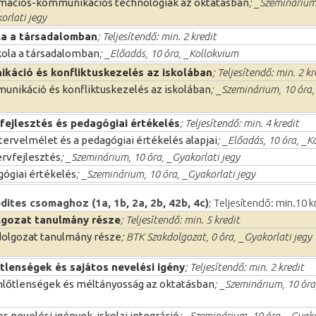
mációs-kommunikációs technológiák az oktatásban
; _Szeminárium
orlati jegy
la a társadalomban
; Teljesítendő: min. 2 kredit
kola a társadalomban
; _Előadás, 10 óra, _Kollokvium
káció és konfliktuskezelés az iskolában
; Teljesítendő: min. 2 kr
nikáció és konfliktuskezelés az iskolában
; _Szeminárium, 10 óra,
fejlesztés és pedagógiai értékelés
; Teljesítendő: min. 4 kredit
tervelmélet és a pedagógiai értékelés alapjai
; _Előadás, 10 óra, _K
rvfejlesztés
; _Szeminárium, 10 óra, _Gyakorlati jegy
ógiai értékelés
; _Szeminárium, 10 óra, _Gyakorlati jegy
dites csomaghoz (1a, 1b, 2a, 2b, 42b, 4c)
; Teljesítendő: min.10 k
gozat tanulmány része
; Teljesítendő: min. 5 kredit
olgozat tanulmány része
; BTK Szakdolgozat, 0 óra, _Gyakorlati jegy
tlenségek és sajátos nevelési igény
; Teljesítendő: min. 2 kredit
lőtlenségek és méltányosság az oktatásban
; _Szeminárium, 10 óra
os nevelési igények, iskolai integráció
; _Szeminárium, 10 óra, _Gyako