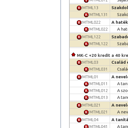
MTML13
Szakdol
MTML131
Szakd
MTML022
A haték
MTML022
A hat
MTML122
Szabad
MTML122
Szaba
MK-C +20 kredit a 40 kre
MTML03
Család 
MTML031
Csalá
MTML01
A nevel
MTML011
A tan
MTML012
A szo
MTML013
A tan
MTML021
A nevel
MTML021
A nev
MTML04
A tanít
MTML041
A tan