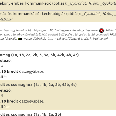
ékony emberi kommunikáció (pótlás)
; _Gyakorlat, 10 óra, _Gyakorla
mációs-kommunikációs technológiák (pótlás)
; _Gyakorlat, 10 óra, 
ML022P
antárgy vagy becsatolt képzési program; TE, Tantárgyelem - tantárgy tárgyeleme;
- kötelez
n színe a tantárgy kötelezőségét jelzi, a beleírt betű pedig a tárgyelem tantárgyon belüli köte
an felveendő;
- vizsga előfeltétele; 0,1,... - ajánlott félév(ek) és kredit; k: kreditpontok
ag (1a, 1b, 2a, 2b, 3, 3a, 3b, 42b, 4b, 4c)
telező
.
 4
.10 kredit
összegyüjtése.
sítése.
dites csomaghoz (1a, 1b, 2a, 2b, 42b, 4c)
telező
.
 5
.10 kredit
összegyüjtése.
sítése.
dites csomaghoz (1a, 1b, 2a, 2b)