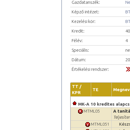
Gazdatanszék:
Ne
Képző intézet:
BT
Kezelési kör:
BT
Kredit:
40
Félév:
4
Speciális:
ne
Dátum:
20
Értékelési rendszer:
TT /
TE
Megnev
KPR
MK-A 10 kredites alapcsom
MTML05
A tanít
Teljesíte
MTML051
Készs