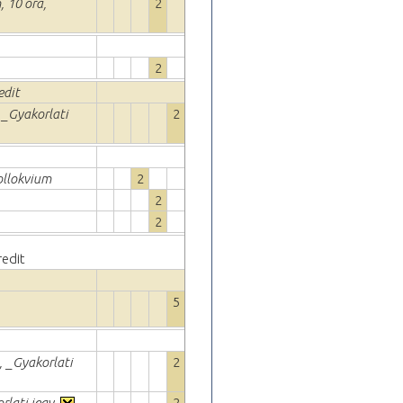
, 10 óra,
2
2
edit
 _Gyakorlati
2
ollokvium
2
2
2
redit
5
, _Gyakorlati
2
rlati jegy,
2