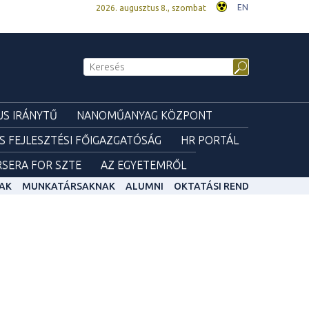
EN
2026. augusztus 8., szombat
S IRÁNYTŰ
NANOMŰANYAG KÖZPONT
ÉS FEJLESZTÉSI FŐIGAZGATÓSÁG
HR PORTÁL
SERA FOR SZTE
AZ EGYETEMRŐL
AK
MUNKATÁRSAKNAK
ALUMNI
OKTATÁSI REND