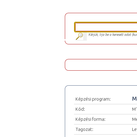
Kérjük, írja be a keresett adat (k
M
Képzési program:
Kód:
M
Képzési forma:
Me
Tagozat:
Le