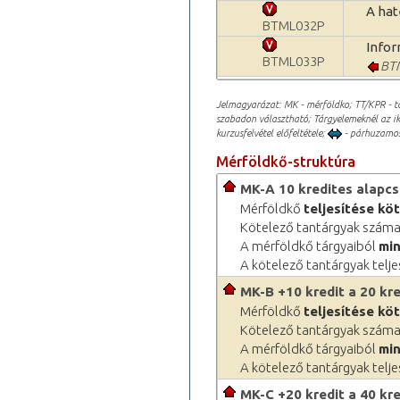
A hat
BTML032P
Infor
BTML033P
BT
Jelmagyarázat: MK - mérföldko; TT/KPR - t
szabadon választható; Tárgyelemeknél az iko
kurzusfelvétel előfeltétele;
- párhuzamos
Mérföldkő-struktúra
MK-A 10 kredites alapcsom
Mérföldkő
teljesítése kö
Kötelező tantárgyak száma
A mérföldkő tárgyaiból
min
A kötelező tantárgyak telje
MK-B +10 kredit a 20 kre
Mérföldkő
teljesítése kö
Kötelező tantárgyak száma
A mérföldkő tárgyaiból
min
A kötelező tantárgyak telje
MK-C +20 kredit a 40 kre