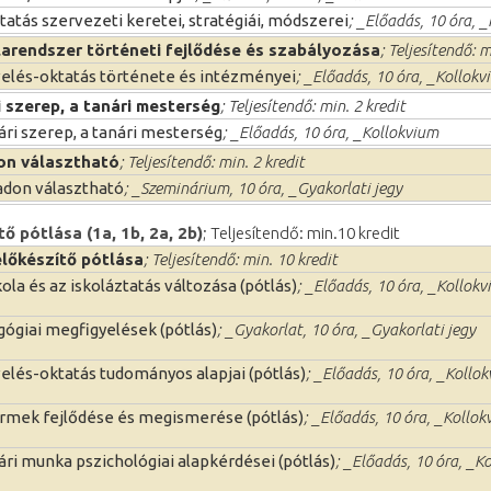
tatás szervezeti keretei, stratégiái, módszerei
; _Előadás, 10 óra, 
larendszer történeti fejlődése és szabályozása
; Teljesítendő: m
elés-oktatás története és intézményei
; _Előadás, 10 óra, _Kollokv
i szerep, a tanári mesterség
; Teljesítendő: min. 2 kredit
ári szerep, a tanári mesterség
; _Előadás, 10 óra, _Kollokvium
on választható
; Teljesítendő: min. 2 kredit
don választható
; _Szeminárium, 10 óra, _Gyakorlati jegy
 pótlása (1a, 1b, 2a, 2b)
; Teljesítendő: min.10 kredit
előkészítő pótlása
; Teljesítendő: min. 10 kredit
kola és az iskoláztatás változása (pótlás)
; _Előadás, 10 óra, _Kollok
ógiai megfigyelések (pótlás)
; _Gyakorlat, 10 óra, _Gyakorlati jegy
elés-oktatás tudományos alapjai (pótlás)
; _Előadás, 10 óra, _Kollo
rmek fejlődése és megismerése (pótlás)
; _Előadás, 10 óra, _Kollo
ári munka pszichológiai alapkérdései (pótlás)
; _Előadás, 10 óra, _K