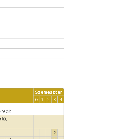
Szemeszter
0
1
2
3
4
kredit
ok)
;
2