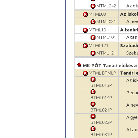
MTML042
Az ok
MTML08
Az isko
MTML081
A nev
MTML10
A tanár
MTML101
A tan
MTML121
Szabad
MTML121
Szaba
MK-PÓT Tanári előkészítő
MTML-BTMLP
Tanári 
Az is
BTML013P
Pedag
BTML014P
A nev
BTML021P
A gye
BTML022P
A tan
BTML031P