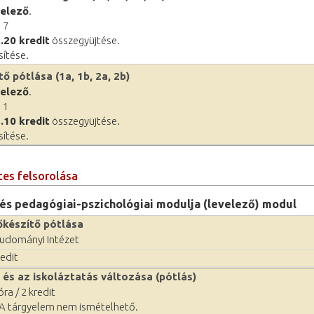
telező
.
 7
.20 kredit
összegyüjtése.
sítése.
 pótlása (1a, 1b, 2a, 2b)
telező
.
 1
.10 kredit
összegyüjtése.
sítése.
tes felsorolása
s pedagógiai-pszichológiai modulja (levelező) modul
készítő pótlása
udományi Intézet
edit
és az iskoláztatás változása (pótlás)
ra / 2 kredit
A tárgyelem nem ismételhető.