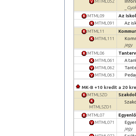
MTML052
Infor
_Gyak
MTML09
Az isko
MTML091
Az is
MTML11
Kommuni
MTML111
Kommu
jegy
MTML06
Tanterv
MTML061
A tan
MTML062
Tante
MTML063
Pedag
MK-B +10 kredit a 20 kre
MTMLSZD
Szakdol
Szakd
MTMLSZD1
MTML07
Egyenlő
MTML071
Egyen
jegy
MTML072
Saját