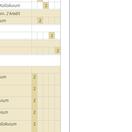
_Kollokvium
2
in. 2 kredit
ium
2
2
2
vium
2
2
kvium
2
kvium
2
ollokvium
2