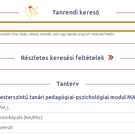
Tanrendi kereső
urzuskód címe, kódja, oktató, tanszék, szak vagy képzési program neve) első betűit.
Részletes keresési feltételek
Tanterv
esterszintű tanári pedagógiai-pszichológiai modul M
TM_L
sterképzés (MA/MSc)
velező