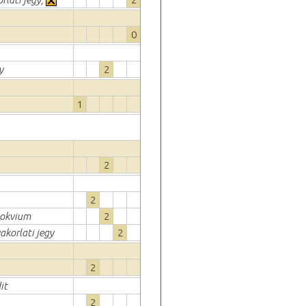
0
y
2
1
2
2
llokvium
2
akorlati jegy
2
2
it
2