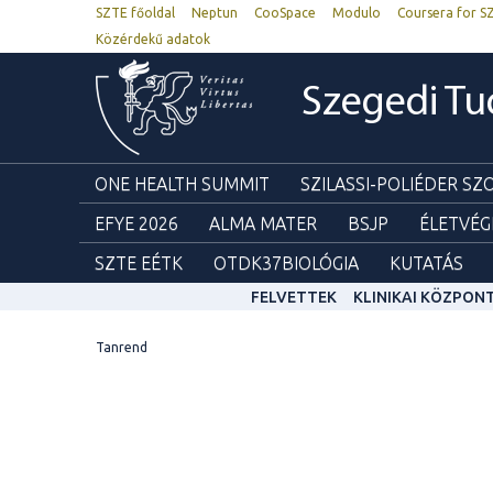
SZTE főoldal
Neptun
CooSpace
Modulo
Coursera for S
Közérdekű adatok
Szegedi T
ONE HEALTH SUMMIT
SZILASSI-POLIÉDER S
EFYE 2026
ALMA MATER
BSJP
ÉLETVÉG
SZTE EÉTK
OTDK37BIOLÓGIA
KUTATÁS
FELVETTEK
KLINIKAI KÖZPON
Tanrend