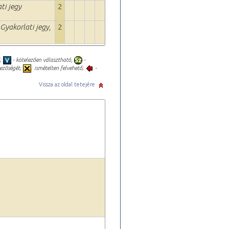
ti jegy
2
_Gyakorlati jegy,
2
ő;
- kötelezően választható,
-
lezőségét;
: ismételten felvehető;
-
Vissza az oldal tetejére