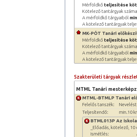
Mérföldkő
teljesítése kö
Kötelező tantárgyak száma
A mérföldkő tárgyaiból
min
A kötelező tantárgyak telje
MK-PÓT Tanári előkészítő
Mérföldkő
teljesítése kö
Kötelező tantárgyak száma
A mérföldkő tárgyaiból
min
A kötelező tantárgyak telje
Szakterületi tárgyak részle
MTML Tanári mesterképzé
MTML-BTMLP Tanári elő
Felelős tanszék:
Nevelést
Teljesítendő:
min.10 kr
BTML013P Az iskola 
_Előadás, kötelező, 10 ó
Ismétlés: