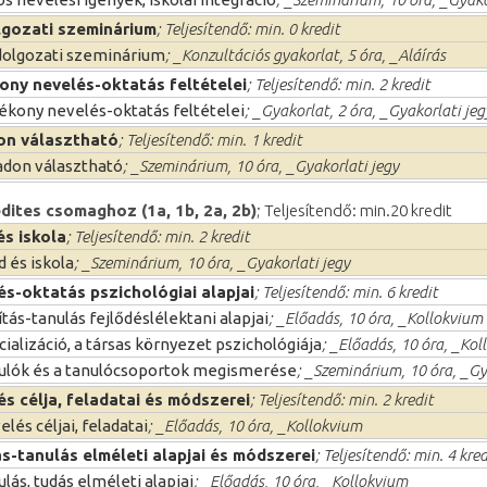
gozati szeminárium
; Teljesítendő: min. 0 kredit
olgozati szeminárium
; _Konzultációs gyakorlat, 5 óra, _Aláírás
ony nevelés-oktatás feltételei
; Teljesítendő: min. 2 kredit
ékony nevelés-oktatás feltételei
; _Gyakorlat, 2 óra, _Gyakorlati jeg
on választható
; Teljesítendő: min. 1 kredit
don választható
; _Szeminárium, 10 óra, _Gyakorlati jegy
dites csomaghoz (1a, 1b, 2a, 2b)
; Teljesítendő: min.20 kredit
és iskola
; Teljesítendő: min. 2 kredit
d és iskola
; _Szeminárium, 10 óra, _Gyakorlati jegy
és-oktatás pszichológiai alapjai
; Teljesítendő: min. 6 kredit
ítás-tanulás fejlődéslélektani alapjai
; _Előadás, 10 óra, _Kollokvium
cializáció, a társas környezet pszichológiája
; _Előadás, 10 óra, _Ko
ulók és a tanulócsoportok megismerése
; _Szeminárium, 10 óra, _Gy
és célja, feladatai és módszerei
; Teljesítendő: min. 2 kredit
elés céljai, feladatai
; _Előadás, 10 óra, _Kollokvium
ás-tanulás elméleti alapjai és módszerei
; Teljesítendő: min. 4 kred
ulás, tudás elméleti alapjai
; _Előadás, 10 óra, _Kollokvium