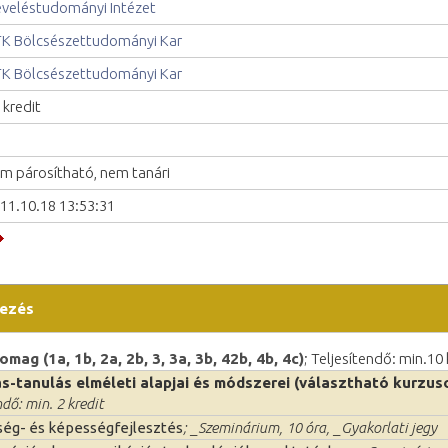
veléstudományi Intézet
K Bölcsészettudományi Kar
K Bölcsészettudományi Kar
 kredit
m párosítható, nem tanári
11.10.18 13:53:31
ezés
ag (1a, 1b, 2a, 2b, 3, 3a, 3b, 42b, 4b, 4c)
; Teljesítendő: min.10 
ás-tanulás elméleti alapjai és módszerei (választható kurzus
ndő: min. 2 kredit
ég- és képességfejlesztés
; _Szeminárium, 10 óra, _Gyakorlati jegy