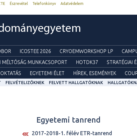
ZTE
Észrevétel
Telefonkönyv
Adatvédelem
udományegyetem
ZOBOR
ICOSTEE 2026
CRYOEMWORKSHOP LP
CAMPU
I MÉLTÓSÁG MUNKACSOPORT
HOTDK37
STRATÉGIAI 
OKTATÁS
EGYETEMI ÉLET
HÍREK, ESEMÉNYEK
COUR
T
FELVÉTELIZŐKNEK
FELVETT HALLGATÓKNAK
HALLGATÓKN
Egyetemi tanrend
2017-2018-1. félév ETR-tanrend