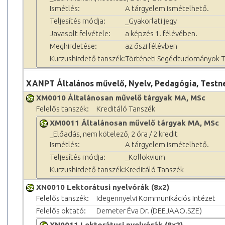
Ismétlés:
A tárgyelem ismételhető.
Teljesítés módja:
_Gyakorlati jegy
Javasolt felvétele:
a képzés 1. félévében.
Meghirdetése:
az őszi félévben
Kurzushirdető tanszék:
Történeti Segédtudományok 
XANPT Általános művelő, Nyelv, Pedagógia, Testn
XM0010 Általánosan művelő tárgyak MA, MSc
Felelős tanszék:
Kreditáló Tanszék
XM0011 Általánosan művelő tárgyak MA, MSc
_Előadás, nem kötelező, 2 óra / 2 kredit
Ismétlés:
A tárgyelem ismételhető.
Teljesítés módja:
_Kollokvium
Kurzushirdető tanszék:
Kreditáló Tanszék
XN0010 Lektorátusi nyelvórák (8x2)
Felelős tanszék:
Idegennyelvi Kommunikációs Intézet
Felelős oktató:
Demeter Éva Dr. (DEEJAAO.SZE)
XN0011 Lektorátusi nyelvórák (8x2)