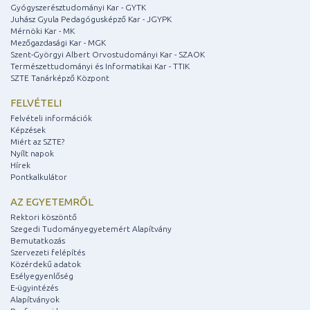
Gyógyszerésztudományi Kar - GYTK
Juhász Gyula Pedagógusképző Kar - JGYPK
Mérnöki Kar - MK
Mezőgazdasági Kar - MGK
Szent-Györgyi Albert Orvostudományi Kar - SZAOK
Természettudományi és Informatikai Kar - TTIK
SZTE Tanárképző Központ
FELVÉTELI
Felvételi információk
Képzések
Miért az SZTE?
Nyílt napok
Hírek
Pontkalkulátor
AZ EGYETEMRŐL
Rektori köszöntő
Szegedi Tudományegyetemért Alapítvány
Bemutatkozás
Szervezeti felépítés
Közérdekű adatok
Esélyegyenlőség
E-ügyintézés
Alapítványok