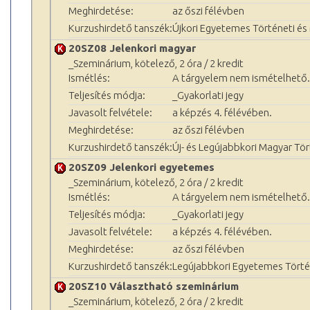
Meghirdetése:
az őszi félévben
Kurzushirdető tanszék:
Újkori Egyetemes Történeti é
20SZ08 Jelenkori magyar
_Szeminárium, kötelező, 2 óra / 2 kredit
Ismétlés:
A tárgyelem nem ismételhető.
Teljesítés módja:
_Gyakorlati jegy
Javasolt felvétele:
a képzés 4. félévében.
Meghirdetése:
az őszi félévben
Kurzushirdető tanszék:
Új- és Legújabbkori Magyar Tö
20SZ09 Jelenkori egyetemes
_Szeminárium, kötelező, 2 óra / 2 kredit
Ismétlés:
A tárgyelem nem ismételhető.
Teljesítés módja:
_Gyakorlati jegy
Javasolt felvétele:
a képzés 4. félévében.
Meghirdetése:
az őszi félévben
Kurzushirdető tanszék:
Legújabbkori Egyetemes Törté
20SZ10 Választható szeminárium
_Szeminárium, kötelező, 2 óra / 2 kredit