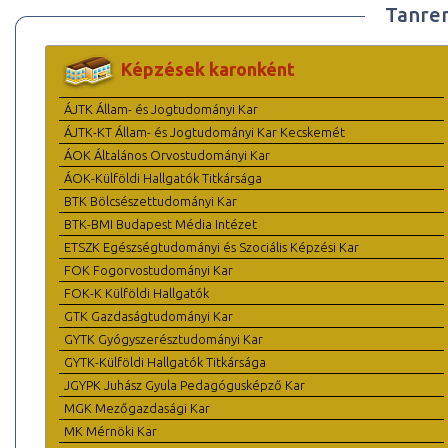
Tanre
Képzések karonként
ÁJTK Állam- és Jogtudományi Kar
ÁJTK-KT Állam- és Jogtudományi Kar Kecskemét
ÁOK Általános Orvostudományi Kar
ÁOK-Külföldi Hallgatók Titkársága
BTK Bölcsészettudományi Kar
BTK-BMI Budapest Média Intézet
ETSZK Egészségtudományi és Szociális Képzési Kar
FOK Fogorvostudományi Kar
FOK-K Külföldi Hallgatók
GTK Gazdaságtudományi Kar
GYTK Gyógyszerésztudományi Kar
GYTK-Külföldi Hallgatók Titkársága
JGYPK Juhász Gyula Pedagógusképző Kar
MGK Mezőgazdasági Kar
MK Mérnöki Kar