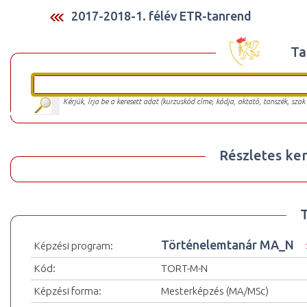
2017-2018-1. félév ETR-tanrend
Ta
Kérjük, írja be a keresett adat (kurzuskód címe, kódja, oktató, tanszék, szak
Részletes ker
Történelemtanár MA_N
Képzési program:
Kód:
TORT-M-N
Képzési forma:
Mesterképzés (MA/MSc)