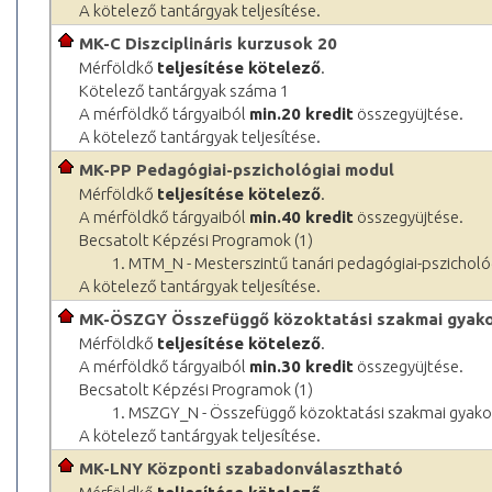
A kötelező tantárgyak teljesítése.
MK-C Diszciplináris kurzusok 20
Mérföldkő
teljesítése kötelező
.
Kötelező tantárgyak száma 1
A mérföldkő tárgyaiból
min.20 kredit
összegyüjtése.
A kötelező tantárgyak teljesítése.
MK-PP Pedagógiai-pszichológiai modul
Mérföldkő
teljesítése kötelező
.
A mérföldkő tárgyaiból
min.40 kredit
összegyüjtése.
Becsatolt Képzési Programok (1)
1. MTM_N - Mesterszintű tanári pedagógiai-pszichol
A kötelező tantárgyak teljesítése.
MK-ÖSZGY Összefüggő közoktatási szakmai gyako
Mérföldkő
teljesítése kötelező
.
A mérföldkő tárgyaiból
min.30 kredit
összegyüjtése.
Becsatolt Képzési Programok (1)
1. MSZGY_N - Összefüggő közoktatási szakmai gyak
A kötelező tantárgyak teljesítése.
MK-LNY Központi szabadonválasztható