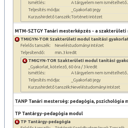
Ismétlés:
A tárgyelem nem ismételhető.
Teljesítés módja:
_Gyakorlati jegy
Kurzushirdető tanszék:
Történeti Intézet
MTM-SZTGY Tanári mesterképzés - a szakterületi 
TMIGYN-TOR Szakterületi modul tanítási gyakorlat
Felelős tanszék:
Neveléstudományi Intézet
Teljesítendő:
min.3 kredit
TMIGYN-TOR Szakterületi modul tanítási gyako
_Gyakorlat, kötelező, 60 óra / 3 kredit
Ismétlés:
A tárgyelem nem ismételhető.
Teljesítés módja:
_Gyakorlati jegy
Kurzushirdető tanszék:
Neveléstudományi Intézet
TANP Tanári mesterség: pedagógia, pszichológia 
TP Tantárgy-pedagógia modul
TP Tantárgy-pedagógia
Felelős tanszék:
Történeti Segédtudományok Tanszék