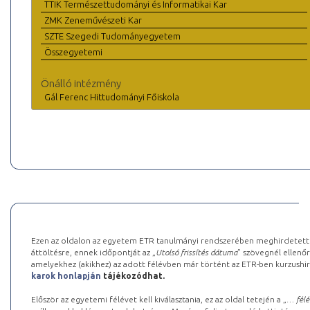
TTIK Természettudományi és Informatikai Kar
ZMK Zeneművészeti Kar
SZTE Szegedi Tudományegyetem
Összegyetemi
Önálló intézmény
Gál Ferenc Hittudományi Főiskola
Ezen az oldalon az egyetem ETR tanulmányi rendszerében meghirdetett k
áttöltésre, ennek időpontját az „
Utolsó frissítés dátuma
” szövegnél ellenőr
amelyekhez (akikhez) az adott félévben már történt az ETR-ben kurzushi
karok honlapján
tájékozódhat.
Először az egyetemi félévet kell kiválasztania, ez az oldal tetején a „
… félé