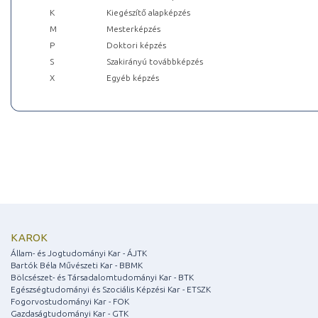
K
Kiegészítő alapképzés
M
Mesterképzés
P
Doktori képzés
S
Szakirányú továbbképzés
X
Egyéb képzés
KAROK
Állam- és Jogtudományi Kar - ÁJTK
Bartók Béla Művészeti Kar - BBMK
Bölcsészet- és Társadalomtudományi Kar - BTK
Egészségtudományi és Szociális Képzési Kar - ETSZK
Fogorvostudományi Kar - FOK
Gazdaságtudományi Kar - GTK