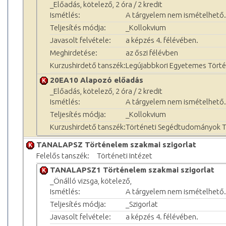
_Előadás, kötelező, 2 óra / 2 kredit
Ismétlés:
A tárgyelem nem ismételhető.
Teljesítés módja:
_Kollokvium
Javasolt felvétele:
a képzés 4. félévében.
Meghirdetése:
az őszi félévben
Kurzushirdető tanszék:
Legújabbkori Egyetemes Törté
20EA10 Alapozó előadás
_Előadás, kötelező, 2 óra / 2 kredit
Ismétlés:
A tárgyelem nem ismételhető.
Teljesítés módja:
_Kollokvium
Kurzushirdető tanszék:
Történeti Segédtudományok 
TANALAPSZ Történelem szakmai szigorlat
Felelős tanszék:
Történeti Intézet
TANALAPSZ1 Történelem szakmai szigorlat
_Önálló vizsga, kötelező,
Ismétlés:
A tárgyelem nem ismételhető.
Teljesítés módja:
_Szigorlat
Javasolt felvétele:
a képzés 4. félévében.