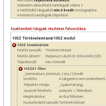
Mérföldkő
teljesítése kötelező
.
Szabadon választható tantárgyak száma 3
A mérföldkő tárgyaiból
min.0 kredit
összegyüjtése.
A kötelező tantárgyak teljesítése.
Szakterületi tárgyak részletes felsorolása
10SZ Történelemtanár10SZ modul
10SZ Szeminárium
Felelős tanszék:
Történeti Intézet
Felelős oktató:
Marjanucz László Dr. (MALHAES.SZE)
Teljesítendő:
min.10 kredit
10SZ01 Ókor
_Szeminárium, kötelező, 2 óra / 2 kredit
Ismétlés:
A tárgyelem nem ismételhető.
Teljesítés módja:
_Gyakorlati jegy
Javasolt felvétele:
a képzés 1. félévében.
Meghirdetése:
az őszi félévben
Kurzushirdető tanszék:
Történeti Intézet