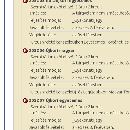
20SZ05 Koraújkori egyetemes
_Szeminárium, kötelező, 2 óra / 2 kredit
Ismétlés:
A tárgyelem nem ismételhető.
Teljesítés módja:
_Gyakorlati jegy
Javasolt felvétele:
a képzés 2. félévében.
Meghirdetése:
az őszi félévben
Kurzushirdető tanszék:
Újkori Egyetemes Történeti é
20SZ06 Újkori magyar
_Szeminárium, kötelező, 2 óra / 2 kredit
Ismétlés:
A tárgyelem nem ismételhető.
Teljesítés módja:
_Gyakorlati jegy
Javasolt felvétele:
a képzés 3. félévében.
Meghirdetése:
az őszi félévben
Kurzushirdető tanszék:
Új- és Legújabbkori Magyar Tö
20SZ07 Újkori egyetemes
_Szeminárium, kötelező, 2 óra / 2 kredit
Ismétlés:
A tárgyelem nem ismételhető.
Teljesítés módja:
_Gyakorlati jegy
Javasolt felvétele:
a képzés 3. félévében.