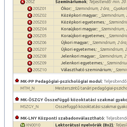
20SZ
Szemináriumok
; Teljesítendő: min. 20 
20SZ01
Ókor
; _Szeminárium, 2 óra, _Gyakorl
20SZ02
Középkori magyar
; _Szeminárium, 
20SZ03
Középkori egyetemes
; _Szeminári
20SZ04
Koraújkori magyar
; _Szeminárium, 
20SZ05
Koraújkori egyetemes
; _Szeminári
20SZ06
Újkori magyar
; _Szeminárium, 2 óra
20SZ07
Újkori egyetemes
; _Szeminárium, 2
20SZ08
Jelenkori magyar
; _Szeminárium, 2 
20SZ09
Jelenkori egyetemes
; _Szemináriu
20SZ10
Választható szeminárium
; _Szemi
MK-PP Pedagógiai-pszichológiai modul
; Teljesítendő
MTM_N
Mesterszintű tanári pedagógiai-pszic
MK-ÖSZGY Összefüggő közoktatási szakmai gyako
MSZGY_N
Összefüggő közoktatási szakmai gyak
MK-LNY Központi szabadonválasztható
; Teljesítend
XN0010
Lektorátusi nyelvórák (8x2)
; Teljes