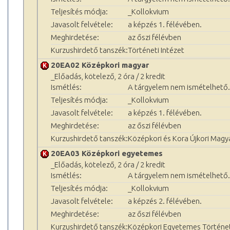
Teljesítés módja:
_Kollokvium
Javasolt felvétele:
a képzés 1. félévében.
Meghirdetése:
az őszi félévben
Kurzushirdető tanszék:
Történeti Intézet
20EA02 Középkori magyar
_Előadás, kötelező, 2 óra / 2 kredit
Ismétlés:
A tárgyelem nem ismételhető.
Teljesítés módja:
_Kollokvium
Javasolt felvétele:
a képzés 1. félévében.
Meghirdetése:
az őszi félévben
Kurzushirdető tanszék:
Középkori és Kora Újkori Magy
20EA03 Középkori egyetemes
_Előadás, kötelező, 2 óra / 2 kredit
Ismétlés:
A tárgyelem nem ismételhető.
Teljesítés módja:
_Kollokvium
Javasolt felvétele:
a képzés 2. félévében.
Meghirdetése:
az őszi félévben
Kurzushirdető tanszék:
Középkori Egyetemes Történet