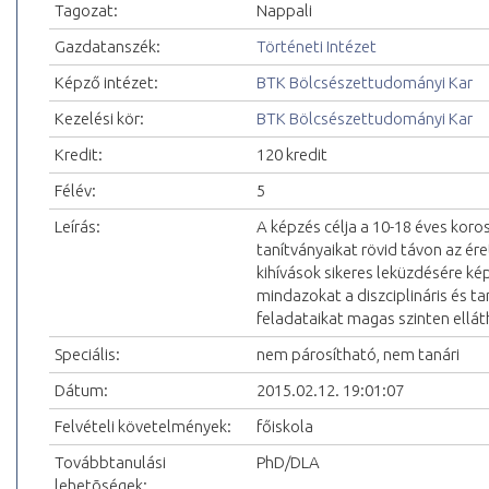
Tagozat:
Nappali
Gazdatanszék:
Történeti Intézet
Képző intézet:
BTK Bölcsészettudományi Kar
Kezelési kör:
BTK Bölcsészettudományi Kar
Kredit:
120 kredit
Félév:
5
Leírás:
A képzés célja a 10-18 éves koro
tanítványaikat rövid távon az é
kihívások sikeres leküzdésére ké
mindazokat a diszciplináris és t
feladataikat magas szinten ellát
Speciális:
nem párosítható, nem tanári
Dátum:
2015.02.12. 19:01:07
Felvételi követelmények:
főiskola
Továbbtanulási
PhD/DLA
lehetõségek: