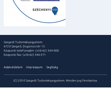
Szegedi Tudományegyetem
6720 Szeged, Dugonics tér 13.
Központi telefonszám: (+36-62) 544-000
Központi fax: (+36-62) 546-371
Adatvédelem
Impresszum
Segítség
(C) 2010 Szegedi Tudományegyetem. Minden jog fenntartva.