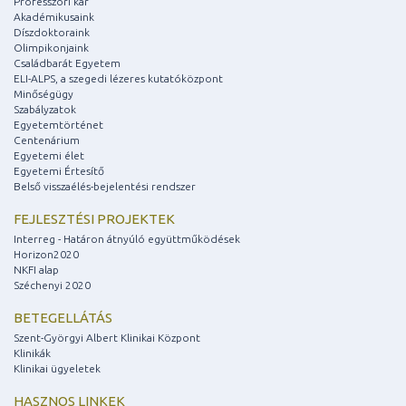
Professzori kar
Akadémikusaink
Díszdoktoraink
Olimpikonjaink
Családbarát Egyetem
ELI-ALPS, a szegedi lézeres kutatóközpont
Minőségügy
Szabályzatok
Egyetemtörténet
Centenárium
Egyetemi élet
Egyetemi Értesítő
Belső visszaélés-bejelentési rendszer
FEJLESZTÉSI PROJEKTEK
Interreg - Határon átnyúló együttműködések
Horizon2020
NKFI alap
Széchenyi 2020
BETEGELLÁTÁS
Szent-Györgyi Albert Klinikai Központ
Klinikák
Klinikai ügyeletek
HASZNOS LINKEK