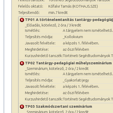
Felelős oktató:
Kőfalvi Tamás (KOTHAJS.SZE)
Teljesítendő:
min.7 kredit
TP01 A történelemtanítás tantárgy-pedagógiá
_Előadás, kötelező, 2 óra / 3 kredit
Ismétlés:
A tárgyelem nem ismételhető.
Teljesítés módja:
_Kollokvium
Javasolt felvétele:
a képzés 1. félévében.
Meghirdetése:
az őszi félévben
Kurzushirdető tanszék:
Történeti Segédtudományok 
TP02 Tantárgy-pedagógiai műhelyszeminárium
_Szeminárium, kötelező, 2 óra / 2 kredit
Ismétlés:
A tárgyelem nem ismételhető.
Teljesítés módja:
_Gyakorlati jegy
Javasolt felvétele:
a képzés 1. félévében.
Meghirdetése:
az őszi félévben
Kurzushirdető tanszék:
Történeti Segédtudományok 
TP03 Szakmódszertani szeminárium
_Szeminárium, kötelező, 2 óra / 2 kredit