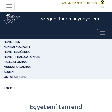
2026. augusztus 7., péntek
Toggle
EN
navigation
Szegedi Tudományegyetem
Toggl
navig
FELVETTEK
KLINIKAI KÖZPONT
FELVÉTELIZŐKNEK
FELVETT HALLGATÓKNAK
HALLGATÓKNAK
MUNKATÁRSAKNAK
ALUMNI
OKTATÁSI REND
Tanrend
Egyetemi tanrend