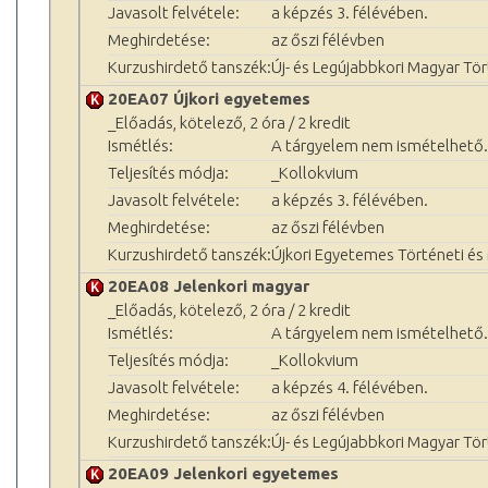
Javasolt felvétele:
a képzés 3. félévében.
Meghirdetése:
az őszi félévben
Kurzushirdető tanszék:
Új- és Legújabbkori Magyar Tö
20EA07 Újkori egyetemes
_Előadás, kötelező, 2 óra / 2 kredit
Ismétlés:
A tárgyelem nem ismételhető.
Teljesítés módja:
_Kollokvium
Javasolt felvétele:
a képzés 3. félévében.
Meghirdetése:
az őszi félévben
Kurzushirdető tanszék:
Újkori Egyetemes Történeti é
20EA08 Jelenkori magyar
_Előadás, kötelező, 2 óra / 2 kredit
Ismétlés:
A tárgyelem nem ismételhető.
Teljesítés módja:
_Kollokvium
Javasolt felvétele:
a képzés 4. félévében.
Meghirdetése:
az őszi félévben
Kurzushirdető tanszék:
Új- és Legújabbkori Magyar Tö
20EA09 Jelenkori egyetemes