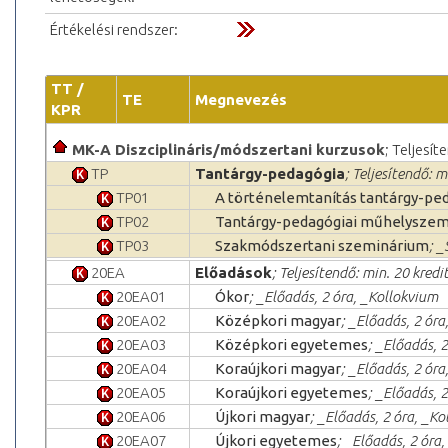
Értékelési rendszer:
TT /
TE
Megnevezés
KPR
MK-A Diszciplináris/módszertani kurzusok
; Teljesít
TP
Tantárgy-pedagógia
; Teljesítendő: m
TP01
A történelemtanítás tantárgy-pe
TP02
Tantárgy-pedagógiai műhelysze
TP03
Szakmódszertani szeminárium
; _
20EA
Előadások
; Teljesítendő: min. 20 kredi
20EA01
Ókor
; _Előadás, 2 óra, _Kollokvium
20EA02
Középkori magyar
; _Előadás, 2 ór
20EA03
Középkori egyetemes
; _Előadás, 
20EA04
Koraújkori magyar
; _Előadás, 2 ór
20EA05
Koraújkori egyetemes
; _Előadás, 
20EA06
Újkori magyar
; _Előadás, 2 óra, _K
20EA07
Újkori egyetemes
; _Előadás, 2 óra