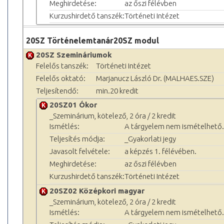
Meghirdetése:
az őszi félévben
Kurzushirdető tanszék:
Történeti Intézet
20SZ Történelemtanár20SZ modul
20SZ Szemináriumok
Felelős tanszék:
Történeti Intézet
Felelős oktató:
Marjanucz László Dr. (MALHAES.SZE)
Teljesítendő:
min.20 kredit
20SZ01 Ókor
_Szeminárium, kötelező, 2 óra / 2 kredit
Ismétlés:
A tárgyelem nem ismételhető.
Teljesítés módja:
_Gyakorlati jegy
Javasolt felvétele:
a képzés 1. félévében.
Meghirdetése:
az őszi félévben
Kurzushirdető tanszék:
Történeti Intézet
20SZ02 Középkori magyar
_Szeminárium, kötelező, 2 óra / 2 kredit
Ismétlés:
A tárgyelem nem ismételhető.