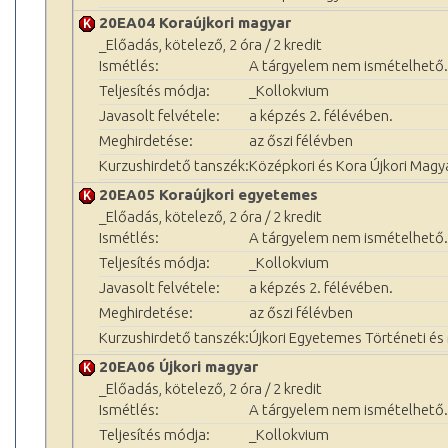
20EA04 Koraújkori magyar
_Előadás, kötelező, 2 óra / 2 kredit
Ismétlés:
A tárgyelem nem ismételhető.
Teljesítés módja:
_Kollokvium
Javasolt felvétele:
a képzés 2. félévében.
Meghirdetése:
az őszi félévben
Kurzushirdető tanszék:
Középkori és Kora Újkori Magy
20EA05 Koraújkori egyetemes
_Előadás, kötelező, 2 óra / 2 kredit
Ismétlés:
A tárgyelem nem ismételhető.
Teljesítés módja:
_Kollokvium
Javasolt felvétele:
a képzés 2. félévében.
Meghirdetése:
az őszi félévben
Kurzushirdető tanszék:
Újkori Egyetemes Történeti é
20EA06 Újkori magyar
_Előadás, kötelező, 2 óra / 2 kredit
Ismétlés:
A tárgyelem nem ismételhető.
Teljesítés módja:
_Kollokvium