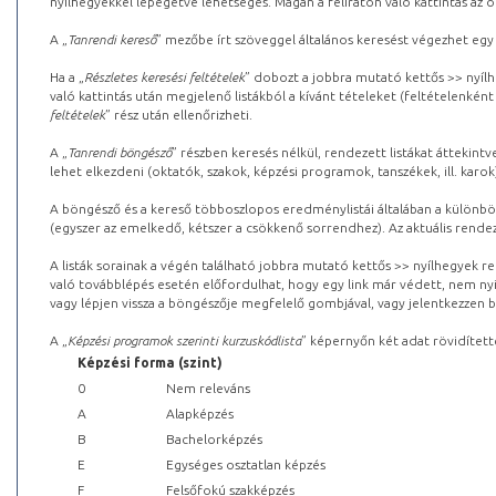
nyílhegyekkel lépegetve lehetséges. Magán a feliraton való kattintás az old
A „
Tanrendi kereső
” mezőbe írt szöveggel általános keresést végezhet egy
Ha a „
Részletes keresési feltételek
” dobozt a jobbra mutató kettős >> nyílh
való kattintás után megjelenő listákból a kívánt tételeket (feltételenként
feltételek
” rész után ellenőrizheti.
A „
Tanrendi böngésző
” részben keresés nélkül, rendezett listákat áttekin
lehet elkezdeni (oktatók, szakok, képzési programok, tanszékek, ill. karok
A böngésző és a kereső többoszlopos eredménylistái általában a különböz
(egyszer az emelkedő, kétszer a csökkenő sorrendhez). Az aktuális rendez
A listák sorainak a végén található jobbra mutató kettős >> nyílhegyek r
való továbblépés esetén előfordulhat, hogy egy link már védett, nem nyi
vagy lépjen vissza a böngészője megfelelő gombjával, vagy jelentkezzen be
A „
Képzési programok szerinti kurzuskódlista
” képernyőn két adat rövidített
Képzési forma (szint)
0
Nem releváns
A
Alapképzés
B
Bachelorképzés
E
Egységes osztatlan képzés
F
Felsőfokú szakképzés