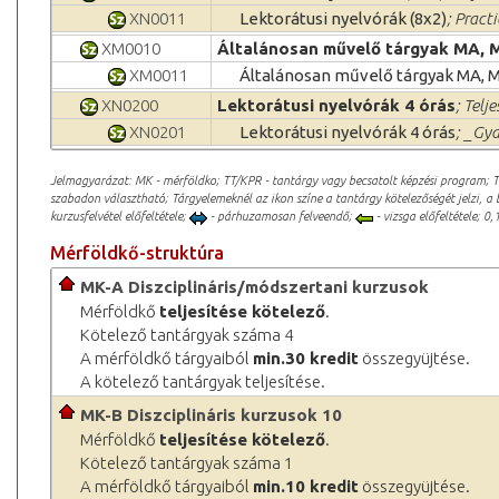
XN0011
Lektorátusi nyelvórák (8x2)
; Pract
XM0010
Általánosan művelő tárgyak MA, 
XM0011
Általánosan művelő tárgyak MA, 
XN0200
Lektorátusi nyelvórák 4 órás
; Telj
XN0201
Lektorátusi nyelvórák 4 órás
; _Gya
Jelmagyarázat: MK - mérföldko; TT/KPR - tantárgy vagy becsatolt képzési program; 
szabadon választható; Tárgyelemeknél az ikon színe a tantárgy kötelezőségét jelzi, a 
kurzusfelvétel előfeltétele;
- párhuzamosan felveendő;
- vizsga előfeltétele; 0,1
Mérföldkő-struktúra
MK-A Diszciplináris/módszertani kurzusok
Mérföldkő
teljesítése kötelező
.
Kötelező tantárgyak száma 4
A mérföldkő tárgyaiból
min.30 kredit
összegyüjtése.
A kötelező tantárgyak teljesítése.
MK-B Diszciplináris kurzusok 10
Mérföldkő
teljesítése kötelező
.
Kötelező tantárgyak száma 1
A mérföldkő tárgyaiból
min.10 kredit
összegyüjtése.