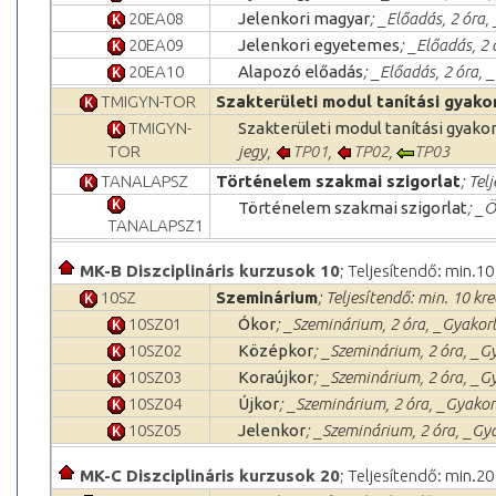
20EA08
Jelenkori magyar
; _Előadás, 2 óra,
20EA09
Jelenkori egyetemes
; _Előadás, 2
20EA10
Alapozó előadás
; _Előadás, 2 óra, 
TMIGYN-TOR
Szakterületi modul tanítási gyako
TMIGYN-
Szakterületi modul tanítási gyako
TOR
jegy,
TP01
,
TP02
,
TP03
TANALAPSZ
Történelem szakmai szigorlat
; Tel
Történelem szakmai szigorlat
; _Ö
TANALAPSZ1
MK-B Diszciplináris kurzusok 10
; Teljesítendő: min.10
10SZ
Szeminárium
; Teljesítendő: min. 10 kre
10SZ01
Ókor
; _Szeminárium, 2 óra, _Gyakorl
10SZ02
Középkor
; _Szeminárium, 2 óra, _Gy
10SZ03
Koraújkor
; _Szeminárium, 2 óra, _Gy
10SZ04
Újkor
; _Szeminárium, 2 óra, _Gyakorl
10SZ05
Jelenkor
; _Szeminárium, 2 óra, _Gya
MK-C Diszciplináris kurzusok 20
; Teljesítendő: min.20