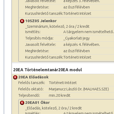
Javasolt felvétele:
a képzés 3. félévében.
Meghirdetése:
az őszi félévben
Kurzushirdető tanszék:
Történeti Intézet
10SZ05 Jelenkor
_Szeminárium, kötelező, 2 óra / 2 kredit
Ismétlés:
A tárgyelem nem ismételhető.
Teljesítés módja:
_Gyakorlati jegy
Javasolt felvétele:
a képzés 4. félévében.
Meghirdetése:
az őszi félévben
Kurzushirdető tanszék:
Történeti Intézet
20EA Történelemtanár20EA modul
20EA Előadások
Felelős tanszék:
Történeti Intézet
Felelős oktató:
Marjanucz László Dr. (MALHAES.SZE)
Teljesítendő:
min.20 kredit
20EA01 Ókor
_Előadás, kötelező, 2 óra / 2 kredit
Ismétlés:
A tárgyelem nem ismételhető.