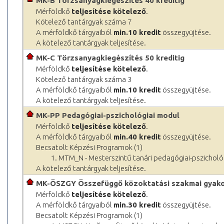
MK-B Törzsanyagkiegészítés 40 kreditig
Mérföldkő
teljesítése kötelező
.
Kötelező tantárgyak száma 7
A mérföldkő tárgyaiból
min.10 kredit
összegyüjtése.
A kötelező tantárgyak teljesítése.
MK-C Törzsanyagkiegészítés 50 kreditig
Mérföldkő
teljesítése kötelező
.
Kötelező tantárgyak száma 3
A mérföldkő tárgyaiból
min.10 kredit
összegyüjtése.
A kötelező tantárgyak teljesítése.
MK-PP Pedagógiai-pszichológiai modul
Mérföldkő
teljesítése kötelező
.
A mérföldkő tárgyaiból
min.40 kredit
összegyüjtése.
Becsatolt Képzési Programok (1)
1. MTM_N - Mesterszintű tanári pedagógiai-pszichol
A kötelező tantárgyak teljesítése.
MK-ÖSZGY Összefüggő közoktatási szakmai gyako
Mérföldkő
teljesítése kötelező
.
A mérföldkő tárgyaiból
min.30 kredit
összegyüjtése.
Becsatolt Képzési Programok (1)