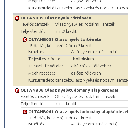
Meghirdetése:
az őszi félévben
Kurzushirdető tanszék:
Olasz Nyelvi és Irodalmi Tansz
OLTANB05 Olasz nyelv története
Felelős tanszék:
Olasz Nyelvi és Irodalmi Tanszék
Teljesítendő:
min.2 kredit
OLTANB051 Olasz nyelv története
_Előadás, kötelező, 2 óra / 2 kredit
Ismétlés:
A tárgyelem ismételhető.
Teljesítés módja:
_Kollokvium
Javasolt felvétele:
a képzés 2. félévében.
Meghirdetése:
az őszi félévben
Kurzushirdető tanszék:
Olasz Nyelvi és Irodalmi Tansz
OLTANB06 Olasz nyelvtudomány alapkérdései
Felelős tanszék:
Olasz Nyelvi és Irodalmi Tanszék
Teljesítendő:
min.1 kredit
OLTANB061 Olasz nyelvtudomány alapkérdése
_Előadás, kötelező, 1 óra / 1 kredit
Ismétlés:
A tárgyelem ismételhető.