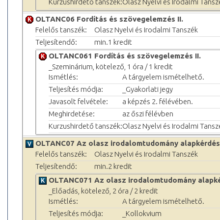
Kurzushirdető tanszék:
Olasz Nyelvi és Irodalmi Tansz
OLTANC06 Fordítás és szövegelemzés II.
Felelős tanszék:
Olasz Nyelvi és Irodalmi Tanszék
Teljesítendő:
min.1 kredit
OLTANC061 Fordítás és szövegelemzés II.
_Szeminárium, kötelező, 1 óra / 1 kredit
Ismétlés:
A tárgyelem ismételhető.
Teljesítés módja:
_Gyakorlati jegy
Javasolt felvétele:
a képzés 2. félévében.
Meghirdetése:
az őszi félévben
Kurzushirdető tanszék:
Olasz Nyelvi és Irodalmi Tansz
OLTANC07 Az olasz irodalomtudomány alapkérdés
Felelős tanszék:
Olasz Nyelvi és Irodalmi Tanszék
Teljesítendő:
min.2 kredit
OLTANC071 Az olasz irodalomtudomány alapké
_Előadás, kötelező, 2 óra / 2 kredit
Ismétlés:
A tárgyelem ismételhető.
Teljesítés módja:
_Kollokvium