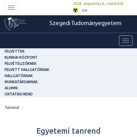
2026. augusztus 6., csütörtök
Toggle
EN
navigation
Szegedi Tudományegyetem
Toggl
navig
FELVETTEK
KLINIKAI KÖZPONT
FELVÉTELIZŐKNEK
FELVETT HALLGATÓKNAK
HALLGATÓKNAK
MUNKATÁRSAKNAK
ALUMNI
OKTATÁSI REND
Tanrend
Egyetemi tanrend