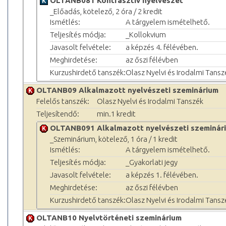
OLTANB081 Kontrasztív nyelvészet
_Előadás, kötelező, 2 óra / 2 kredit
Ismétlés:
A tárgyelem ismételhető.
Teljesítés módja:
_Kollokvium
Javasolt felvétele:
a képzés 4. félévében.
Meghirdetése:
az őszi félévben
Kurzushirdető tanszék:
Olasz Nyelvi és Irodalmi Tansz
OLTANB09 Alkalmazott nyelvészeti szeminárium
Felelős tanszék:
Olasz Nyelvi és Irodalmi Tanszék
Teljesítendő:
min.1 kredit
OLTANB091 Alkalmazott nyelvészeti szeminár
_Szeminárium, kötelező, 1 óra / 1 kredit
Ismétlés:
A tárgyelem ismételhető.
Teljesítés módja:
_Gyakorlati jegy
Javasolt felvétele:
a képzés 1. félévében.
Meghirdetése:
az őszi félévben
Kurzushirdető tanszék:
Olasz Nyelvi és Irodalmi Tansz
OLTANB10 Nyelvtörténeti szeminárium