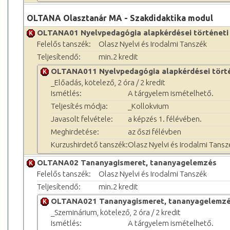
OLTANA Olasztanár MA - Szakdidaktika modul
OLTANA01 Nyelvpedagógia alapkérdései történeti
Felelős tanszék:
Olasz Nyelvi és Irodalmi Tanszék
Teljesítendő:
min.2 kredit
OLTANA011 Nyelvpedagógia alapkérdései törté
_Előadás, kötelező, 2 óra / 2 kredit
Ismétlés:
A tárgyelem ismételhető.
Teljesítés módja:
_Kollokvium
Javasolt felvétele:
a képzés 1. félévében.
Meghirdetése:
az őszi félévben
Kurzushirdető tanszék:
Olasz Nyelvi és Irodalmi Tansz
OLTANA02 Tananyagismeret, tananyagelemzés
Felelős tanszék:
Olasz Nyelvi és Irodalmi Tanszék
Teljesítendő:
min.2 kredit
OLTANA021 Tananyagismeret, tananyagelemz
_Szeminárium, kötelező, 2 óra / 2 kredit
Ismétlés:
A tárgyelem ismételhető.