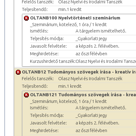
Felelős tanszék:
Olasz Nyelvi és Irodalmi Tanszék
Teljesítendő:
min.1 kredit
OLTANB100 Nyelvtörténeti szeminárium
_Szeminárium, kötelező, 1 óra / 1 kredit
Ismétlés:
A tárgyelem ismételhető.
Teljesítés módja:
_Gyakorlati jegy
Javasolt felvétele:
a képzés 2. félévében.
Meghirdetése:
az őszi félévben
Kurzushirdető tanszék:
Olasz Nyelvi és Irodalmi Tansz
OLTANB12 Tudományos szövegek írása - kreatív írá
Felelős tanszék:
Olasz Nyelvi és Irodalmi Tanszék
Teljesítendő:
min.1 kredit
OLTANB121 Tudományos szövegek írása - kreatí
_Szeminárium, kötelező, 1 óra / 1 kredit
Ismétlés:
A tárgyelem ismételhető.
Teljesítés módja:
_Gyakorlati jegy
Javasolt felvétele:
a képzés 2. félévében.
Meghirdetése:
az őszi félévben