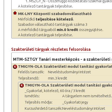
1. MSZGY_N - Összefüggő közoktatási szakmai gyak
A kötelező tantárgyak teljesítése.
MK-LNY Központi szabadonválasztható
Mérföldkő
teljesítése kötelező
.
Szabadon választható tantárgyak száma 3
A mérföldkő tárgyaiból
min.0 kredit
összegyüjtése.
A kötelező tantárgyak teljesítése.
Szakterületi tárgyak részletes felsorolása
MTM-SZTGY Tanári mesterképzés - a szakterületi 
TMIGYN-OLA Szakterületi modul tanítási gyakorlat
Felelős tanszék:
Neveléstudományi Intézet
Teljesítendő:
min.3 kredit
TMIGYN-OLA Szakterületi modul tanítási gyako
_Gyakorlat, kötelező, 60 óra / 3 kredit
Ismétlés:
A tárgyelem nem ismételhető.
Teljesítés módja:
_Gyakorlati jegy
Kurzushirdető tanszék:
Neveléstudományi Intézet