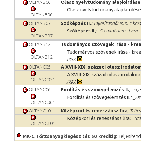
OLTANB06
Olasz nyelvtudomány alapkérdése
Olasz nyelvtudomány alapkérdése
OLTANB061
OLTANB07
Szóképzés II.
; Teljesítendő: min. 1 kred
Szóképzés II.
; _Szeminárium, 1 óra, 
OLTANB071
OLTANB12
Tudományos szövegek írása - kreatí
Tudományos szövegek írása - kreatí
OLTANB121
jegy,
OLTANC05
A XVIII-XIX. századi olasz irodal
A XVIII-XIX. századi olasz irodal
OLTANC051
jegy,
OLTANC06
Fordítás és szövegelemzés II.
; Telj
Fordítás és szövegelemzés II.
; _Sz
OLTANC061
OLTANC10
Középkori és reneszánsz líra
; Telje
Középkori és reneszánsz líra
; _Sz
OLTANC101
MK-C Törzsanyagkiegészítés 50 kreditig
; Teljesíten