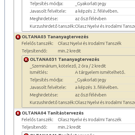
Teljesítés módja:
_Gyakorlati jegy
Javasolt felvétele:
a képzés 2. félévében.
Meghirdetése:
az őszi félévben
Kurzushirdető tanszék:
Olasz Nyelvi és Irodalmi Tansz
OLTANA03 Tananyagtervezés
Felelős tanszék:
Olasz Nyelvi és Irodalmi Tanszék
Teljesítendő:
min.2 kredit
OLTANA031 Tananyagtervezés
_Szeminárium, kötelező, 2 óra / 2 kredit
Ismétlés:
A tárgyelem ismételhető.
Teljesítés módja:
_Gyakorlati jegy
Javasolt felvétele:
a képzés 3. félévében.
Meghirdetése:
az őszi félévben
Kurzushirdető tanszék:
Olasz Nyelvi és Irodalmi Tansz
OLTANA04 Tanítástervezés
Felelős tanszék:
Olasz Nyelvi és Irodalmi Tanszék
Teljesítendő:
min.2 kredit