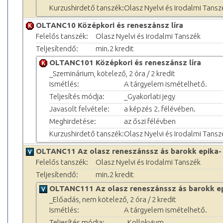
Kurzushirdető tanszék:
Olasz Nyelvi és Irodalmi Tansz
OLTANC10 Középkori és reneszánsz líra
Felelős tanszék:
Olasz Nyelvi és Irodalmi Tanszék
Teljesítendő:
min.2 kredit
OLTANC101 Középkori és reneszánsz líra
_Szeminárium, kötelező, 2 óra / 2 kredit
Ismétlés:
A tárgyelem ismételhető.
Teljesítés módja:
_Gyakorlati jegy
Javasolt felvétele:
a képzés 2. félévében.
Meghirdetése:
az őszi félévben
Kurzushirdető tanszék:
Olasz Nyelvi és Irodalmi Tansz
OLTANC11 Az olasz reneszánssz ás barokk epika- 
Felelős tanszék:
Olasz Nyelvi és Irodalmi Tanszék
Teljesítendő:
min.2 kredit
OLTANC111 Az olasz reneszánssz ás barokk epi
_Előadás, nem kötelező, 2 óra / 2 kredit
Ismétlés:
A tárgyelem ismételhető.
Teljesítés módja:
_Kollokvium