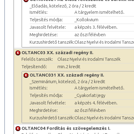
_Előadás, kötelező, 2 óra / 2 kredit
Ismétlés:
A tárgyelem ismételhető.
Teljesítés módja:
_Kollokvium
Javasolt felvétele:
a képzés 3. félévében.
Meghirdetése:
az őszi félévben
Kurzushirdető tanszék:
Olasz Nyelvi és Irodalmi Tansz
OLTANC03 XX. századi regény II.
Felelős tanszék:
Olasz Nyelvi és Irodalmi Tanszék
Teljesítendő:
min.2 kredit
OLTANC031 XX. századi regény II.
_Szeminárium, kötelező, 2 óra / 2 kredit
Ismétlés:
A tárgyelem ismételhető.
Teljesítés módja:
_Gyakorlati jegy
Javasolt felvétele:
a képzés 4. félévében.
Meghirdetése:
az őszi félévben
Kurzushirdető tanszék:
Olasz Nyelvi és Irodalmi Tansz
OLTANC04 Fordítás és szövegelemzés I.