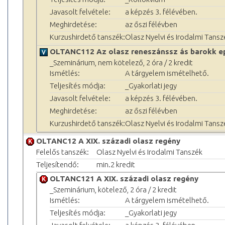
Javasolt felvétele:
a képzés 3. félévében.
Meghirdetése:
az őszi félévben
Kurzushirdető tanszék:
Olasz Nyelvi és Irodalmi Tansz
OLTANC112 Az olasz reneszánssz ás barokk epi
_Szeminárium, nem kötelező, 2 óra / 2 kredit
Ismétlés:
A tárgyelem ismételhető.
Teljesítés módja:
_Gyakorlati jegy
Javasolt felvétele:
a képzés 3. félévében.
Meghirdetése:
az őszi félévben
Kurzushirdető tanszék:
Olasz Nyelvi és Irodalmi Tansz
OLTANC12 A XIX. századi olasz regény
Felelős tanszék:
Olasz Nyelvi és Irodalmi Tanszék
Teljesítendő:
min.2 kredit
OLTANC121 A XIX. századi olasz regény
_Szeminárium, kötelező, 2 óra / 2 kredit
Ismétlés:
A tárgyelem ismételhető.
Teljesítés módja:
_Gyakorlati jegy