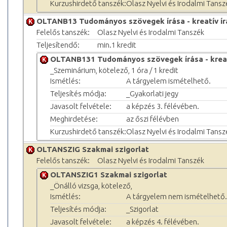
Kurzushirdető tanszék:
Olasz Nyelvi és Irodalmi Tansz
OLTANB13 Tudományos szövegek írása - kreatív írá
Felelős tanszék:
Olasz Nyelvi és Irodalmi Tanszék
Teljesítendő:
min.1 kredit
OLTANB131 Tudományos szövegek írása - kreatív
_Szeminárium, kötelező, 1 óra / 1 kredit
Ismétlés:
A tárgyelem ismételhető.
Teljesítés módja:
_Gyakorlati jegy
Javasolt felvétele:
a képzés 3. félévében.
Meghirdetése:
az őszi félévben
Kurzushirdető tanszék:
Olasz Nyelvi és Irodalmi Tansz
OLTANSZIG Szakmai szigorlat
Felelős tanszék:
Olasz Nyelvi és Irodalmi Tanszék
OLTANSZIG1 Szakmai szigorlat
_Önálló vizsga, kötelező,
Ismétlés:
A tárgyelem nem ismételhető.
Teljesítés módja:
_Szigorlat
Javasolt felvétele:
a képzés 4. félévében.