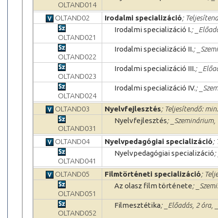
OLTAND014
OLTAND02
Irodalmi specializáció
; Teljesíten
Irodalmi specializáció I.
; _Előad
OLTAND021
Irodalmi specializáció II.
; _Szemi
OLTAND022
Irodalmi specializáció III.
; _Előa
OLTAND023
Irodalmi specializáció IV.
; _Szem
OLTAND024
OLTAND03
Nyelvfejlesztés
; Teljesítendő: min.
Nyelvfejlesztés
; _Szeminárium, 
OLTAND031
OLTAND04
Nyelvpedagógiai specializáció
;
Nyelvpedagógiai specializáció
;
OLTAND041
OLTAND05
Filmtörténeti specializáció
; Telj
Az olasz film története
; _Szemi
OLTAND051
Filmesztétika
; _Előadás, 2 óra,
OLTAND052