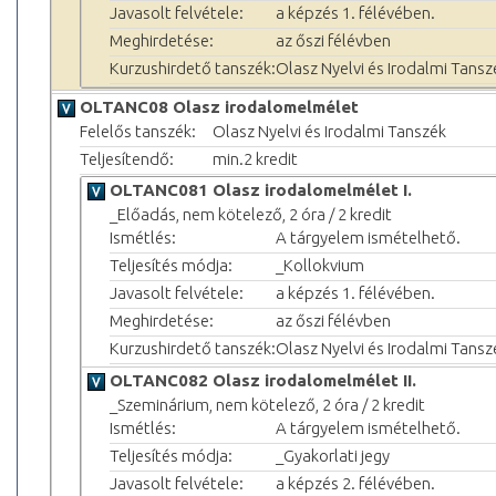
Javasolt felvétele:
a képzés 1. félévében.
Meghirdetése:
az őszi félévben
Kurzushirdető tanszék:
Olasz Nyelvi és Irodalmi Tansz
OLTANC08 Olasz irodalomelmélet
Felelős tanszék:
Olasz Nyelvi és Irodalmi Tanszék
Teljesítendő:
min.2 kredit
OLTANC081 Olasz irodalomelmélet I.
_Előadás, nem kötelező, 2 óra / 2 kredit
Ismétlés:
A tárgyelem ismételhető.
Teljesítés módja:
_Kollokvium
Javasolt felvétele:
a képzés 1. félévében.
Meghirdetése:
az őszi félévben
Kurzushirdető tanszék:
Olasz Nyelvi és Irodalmi Tansz
OLTANC082 Olasz irodalomelmélet II.
_Szeminárium, nem kötelező, 2 óra / 2 kredit
Ismétlés:
A tárgyelem ismételhető.
Teljesítés módja:
_Gyakorlati jegy
Javasolt felvétele:
a képzés 2. félévében.