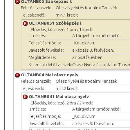
OLTANB03 Szóképzés I.
Felelős tanszék:
Olasz Nyelvi és Irodalmi Tanszék
Teljesítendő:
min.1 kredit
OLTANB031 Szóképzés I.
_Előadás, kötelező, 1 óra / 1 kredit
Ismétlés:
A tárgyelem ismételhető.
Teljesítés módja:
_Kollokvium
Javasolt felvétele:
a képzés 3. félévében.
Meghirdetése:
az őszi félévben
Kurzushirdető tanszék:
Olasz Nyelvi és Irodalmi Tansz
OLTANB04 Mai olasz nyelv
Felelős tanszék:
Olasz Nyelvi és Irodalmi Tanszék
Teljesítendő:
min.2 kredit
OLTANB041 Mai olasz nyelv
_Előadás, kötelező, 2 óra / 2 kredit
Ismétlés:
A tárgyelem ismételhető.
Teljesítés módja:
_Kollokvium
Javasolt felvétele:
a képzés 3. félévében.