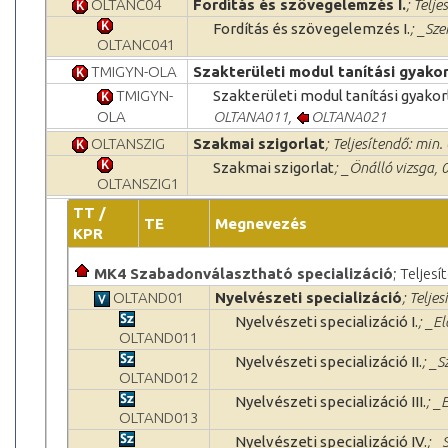
OLTANC04
Fordítás és szövegelemzés I.
; Telje
Fordítás és szövegelemzés I.
; _Sze
OLTANC041
TMIGYN-OLA
Szakterületi modul tanítási gyakor
TMIGYN-
Szakterületi modul tanítási gyakorl
OLA
OLTANA011
,
OLTANA021
OLTANSZIG
Szakmai szigorlat
; Teljesítendő: min. 
Szakmai szigorlat
; _Önálló vizsga, 0
OLTANSZIG1
TT /
TE
Megnevezés
KPR
MK4 Szabadonválasztható specializáció
; Teljes
OLTAND01
Nyelvészeti specializáció
; Telje
Nyelvészeti specializáció I.
; _E
OLTAND011
Nyelvészeti specializáció II.
; _S
OLTAND012
Nyelvészeti specializáció III.
; _
OLTAND013
Nyelvészeti specializáció IV.
; _