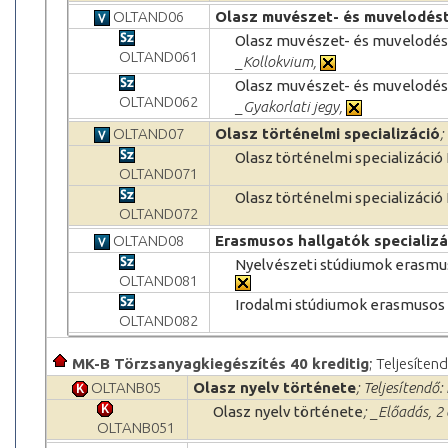
OLTAND06
Olasz muvészet- és muvelodéstö
Olasz muvészet- és muvelodéstö
OLTAND061
_Kollokvium,
Olasz muvészet- és muvelodéstö
OLTAND062
_Gyakorlati jegy,
OLTAND07
Olasz történelmi specializáció
;
Olasz történelmi specializáció I
OLTAND071
Olasz történelmi specializáció I
OLTAND072
OLTAND08
Erasmusos hallgatók specializá
Nyelvészeti stúdiumok erasmu
OLTAND081
Irodalmi stúdiumok erasmusos
OLTAND082
MK-B Törzsanyagkiegészítés 40 kreditig
; Teljesíten
OLTANB05
Olasz nyelv története
; Teljesítendő:
Olasz nyelv története
; _Előadás, 2
OLTANB051