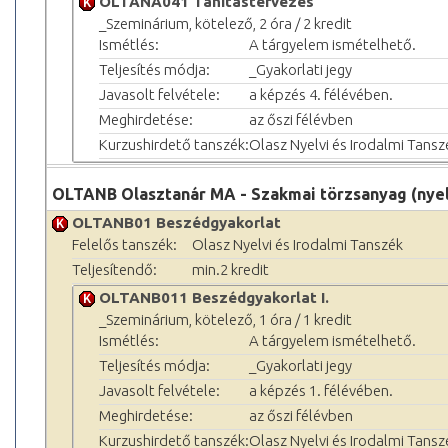
OLTANA041 Tanítástervezés
_Szeminárium, kötelező, 2 óra / 2 kredit
Ismétlés:
A tárgyelem ismételhető.
Teljesítés módja:
_Gyakorlati jegy
Javasolt felvétele:
a képzés 4. félévében.
Meghirdetése:
az őszi félévben
Kurzushirdető tanszék:
Olasz Nyelvi és Irodalmi Tansz
OLTANB Olasztanár MA - Szakmai törzsanyag (nyel
OLTANB01 Beszédgyakorlat
Felelős tanszék:
Olasz Nyelvi és Irodalmi Tanszék
Teljesítendő:
min.2 kredit
OLTANB011 Beszédgyakorlat I.
_Szeminárium, kötelező, 1 óra / 1 kredit
Ismétlés:
A tárgyelem ismételhető.
Teljesítés módja:
_Gyakorlati jegy
Javasolt felvétele:
a képzés 1. félévében.
Meghirdetése:
az őszi félévben
Kurzushirdető tanszék:
Olasz Nyelvi és Irodalmi Tansz