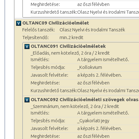
Meghirdetése:
az őszi félévben
Kurzushirdető tanszék:
Olasz Nyelvi és Irodalmi Tansz
OLTANC09 Civilizációelmélet
Felelős tanszék:
Olasz Nyelvi és Irodalmi Tanszék
Teljesítendő:
min.2 kredit
OLTANC091 Civilizációelméletek
_Előadás, nem kötelező, 2 óra / 2 kredit
Ismétlés:
A tárgyelem ismételhető.
Teljesítés módja:
_Kollokvium
Javasolt felvétele:
a képzés 2. félévében.
Meghirdetése:
az őszi félévben
Kurzushirdető tanszék:
Olasz Nyelvi és Irodalmi Tansz
OLTANC092 Civilizációelméleti szövegek olva
_Szeminárium, nem kötelező, 2 óra / 2 kredit
Ismétlés:
A tárgyelem ismételhető.
Teljesítés módja:
_Gyakorlati jegy
Javasolt felvétele:
a képzés 2. félévében.
Meghirdetése:
az őszi félévben