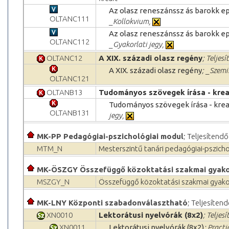
Az olasz reneszánssz ás barokk epi
OLTANC111
_Kollokvium,
Az olasz reneszánssz ás barokk epi
OLTANC112
_Gyakorlati jegy,
OLTANC12
A XIX. századi olasz regény
; Teljes
A XIX. századi olasz regény
; _Szemi
OLTANC121
OLTANB13
Tudományos szövegek írása - kreatí
Tudományos szövegek írása - kreatí
OLTANB131
jegy,
MK-PP Pedagógiai-pszichológiai modul
; Teljesítendő
MTM_N
Mesterszintű tanári pedagógiai-pszic
MK-ÖSZGY Összefüggő közoktatási szakmai gyako
MSZGY_N
Összefüggő közoktatási szakmai gyak
MK-LNY Központi szabadonválasztható
; Teljesítend
XN0010
Lektorátusi nyelvórák (8x2)
; Teljes
XN0011
Lektorátusi nyelvórák (8x2)
; Practi