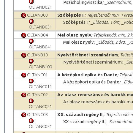
Pszicholingvisztika
; _Szeminárium, 
OLTANB021
OLTANB03
Szóképzés I.
; Teljesítendő: min. 1 kred
Szóképzés I.
; _Előadás, 1 óra, _Kol
OLTANB031
OLTANB04
Mai olasz nyelv
; Teljesítendő: min. 2 k
Mai olasz nyelv
; _Előadás, 2 óra, _
OLTANB041
OLTANB10
Nyelvtörténeti szeminárium
; Teljes
Nyelvtörténeti szeminárium
; _Sze
OLTANB100
OLTANC01
A középkori epika és Dante
; Teljesí
A középkori epika és Dante
; _Előa
OLTANC011
OLTANC02
Az olasz reneszánsz és barokk mu
Az olasz reneszánsz és barokk mu
OLTANC021
OLTANC03
XX. századi regény II.
; Teljesítendő: 
XX. századi regény II.
; _Szeminárium,
OLTANC031