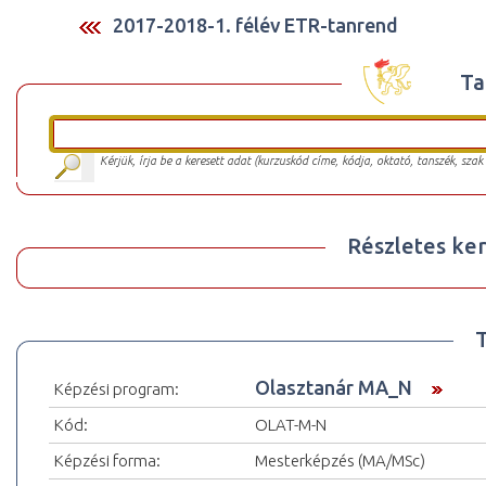
2017-2018-1. félév ETR-tanrend
Ta
Kérjük, írja be a keresett adat (kurzuskód címe, kódja, oktató, tanszék, szak
Részletes ker
Olasztanár MA_N
Képzési program:
Kód:
OLAT-M-N
Képzési forma:
Mesterképzés (MA/MSc)