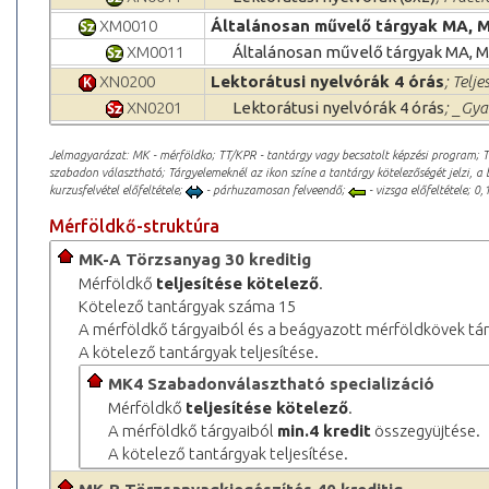
XM0010
Általánosan művelő tárgyak MA, 
XM0011
Általánosan művelő tárgyak MA, 
XN0200
Lektorátusi nyelvórák 4 órás
; Telje
XN0201
Lektorátusi nyelvórák 4 órás
; _Gya
Jelmagyarázat: MK - mérföldko; TT/KPR - tantárgy vagy becsatolt képzési program; 
szabadon választható; Tárgyelemeknél az ikon színe a tantárgy kötelezőségét jelzi, a 
kurzusfelvétel előfeltétele;
- párhuzamosan felveendő;
- vizsga előfeltétele; 0,1
Mérföldkő-struktúra
MK-A Törzsanyag 30 kreditig
Mérföldkő
teljesítése kötelező
.
Kötelező tantárgyak száma 15
A mérföldkő tárgyaiból és a beágyazott mérföldkövek tá
A kötelező tantárgyak teljesítése.
MK4 Szabadonválasztható specializáció
Mérföldkő
teljesítése kötelező
.
A mérföldkő tárgyaiból
min.4 kredit
összegyüjtése.
A kötelező tantárgyak teljesítése.