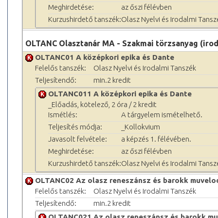
Meghirdetése:
az őszi félévben
Kurzushirdető tanszék:
Olasz Nyelvi és Irodalmi Tansz
OLTANC Olasztanár MA - Szakmai törzsanyag (iro
OLTANC01 A középkori epika és Dante
Felelős tanszék:
Olasz Nyelvi és Irodalmi Tanszék
Teljesítendő:
min.2 kredit
OLTANC011 A középkori epika és Dante
_Előadás, kötelező, 2 óra / 2 kredit
Ismétlés:
A tárgyelem ismételhető.
Teljesítés módja:
_Kollokvium
Javasolt felvétele:
a képzés 1. félévében.
Meghirdetése:
az őszi félévben
Kurzushirdető tanszék:
Olasz Nyelvi és Irodalmi Tansz
OLTANC02 Az olasz reneszánsz és barokk muvelod
Felelős tanszék:
Olasz Nyelvi és Irodalmi Tanszék
Teljesítendő:
min.2 kredit
OLTANC021 Az olasz reneszánsz és barokk muv