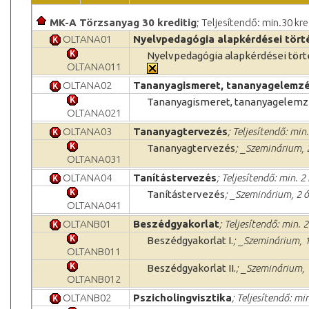
MK-A Törzsanyag 30 kreditig
; Teljesítendő: min.30 kre
OLTANA01
Nyelvpedagógia alapkérdései tört
Nyelvpedagógia alapkérdései tört
OLTANA011
OLTANA02
Tananyagismeret, tananyagelemz
Tananyagismeret, tananyagelemz
OLTANA021
OLTANA03
Tananyagtervezés
; Teljesítendő: min.
Tananyagtervezés
; _Szeminárium, 
OLTANA031
OLTANA04
Tanítástervezés
; Teljesítendő: min. 2
Tanítástervezés
; _Szeminárium, 2 ó
OLTANA041
OLTANB01
Beszédgyakorlat
; Teljesítendő: min. 2
Beszédgyakorlat I.
; _Szeminárium, 1
OLTANB011
Beszédgyakorlat II.
; _Szeminárium, 
OLTANB012
OLTANB02
Pszicholingvisztika
; Teljesítendő: min