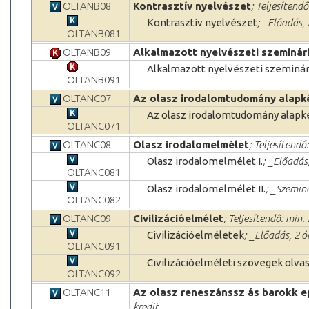
OLTANB08
Kontrasztív nyelvészet
; Teljesítendő
Kontrasztív nyelvészet
; _Előadás,
OLTANB081
OLTANB09
Alkalmazott nyelvészeti szeminár
Alkalmazott nyelvészeti szeminá
OLTANB091
OLTANC07
Az olasz irodalomtudomány alapk
Az olasz irodalomtudomány alapk
OLTANC071
OLTANC08
Olasz irodalomelmélet
; Teljesítendő
Olasz irodalomelmélet I.
; _Előadás
OLTANC081
Olasz irodalomelmélet II.
; _Szemin
OLTANC082
OLTANC09
Civilizációelmélet
; Teljesítendő: min. 
Civilizációelméletek
; _Előadás, 2 
OLTANC091
Civilizációelméleti szövegek olva
OLTANC092
OLTANC11
Az olasz reneszánssz ás barokk e
kredit