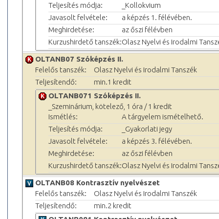
Teljesítés módja:
_Kollokvium
Javasolt felvétele:
a képzés 1. félévében.
Meghirdetése:
az őszi félévben
Kurzushirdető tanszék:
Olasz Nyelvi és Irodalmi Tansz
OLTANB07 Szóképzés II.
Felelős tanszék:
Olasz Nyelvi és Irodalmi Tanszék
Teljesítendő:
min.1 kredit
OLTANB071 Szóképzés II.
_Szeminárium, kötelező, 1 óra / 1 kredit
Ismétlés:
A tárgyelem ismételhető.
Teljesítés módja:
_Gyakorlati jegy
Javasolt felvétele:
a képzés 3. félévében.
Meghirdetése:
az őszi félévben
Kurzushirdető tanszék:
Olasz Nyelvi és Irodalmi Tansz
OLTANB08 Kontrasztív nyelvészet
Felelős tanszék:
Olasz Nyelvi és Irodalmi Tanszék
Teljesítendő:
min.2 kredit