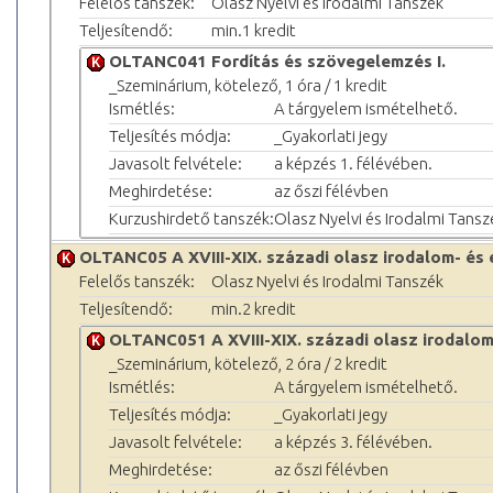
Felelős tanszék:
Olasz Nyelvi és Irodalmi Tanszék
Teljesítendő:
min.1 kredit
OLTANC041 Fordítás és szövegelemzés I.
_Szeminárium, kötelező, 1 óra / 1 kredit
Ismétlés:
A tárgyelem ismételhető.
Teljesítés módja:
_Gyakorlati jegy
Javasolt felvétele:
a képzés 1. félévében.
Meghirdetése:
az őszi félévben
Kurzushirdető tanszék:
Olasz Nyelvi és Irodalmi Tansz
OLTANC05 A XVIII-XIX. századi olasz irodalom- és
Felelős tanszék:
Olasz Nyelvi és Irodalmi Tanszék
Teljesítendő:
min.2 kredit
OLTANC051 A XVIII-XIX. századi olasz irodalo
_Szeminárium, kötelező, 2 óra / 2 kredit
Ismétlés:
A tárgyelem ismételhető.
Teljesítés módja:
_Gyakorlati jegy
Javasolt felvétele:
a képzés 3. félévében.
Meghirdetése:
az őszi félévben