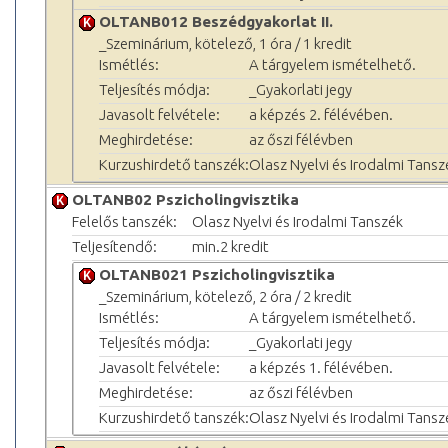
OLTANB012 Beszédgyakorlat II.
_Szeminárium, kötelező, 1 óra / 1 kredit
Ismétlés:
A tárgyelem ismételhető.
Teljesítés módja:
_Gyakorlati jegy
Javasolt felvétele:
a képzés 2. félévében.
Meghirdetése:
az őszi félévben
Kurzushirdető tanszék:
Olasz Nyelvi és Irodalmi Tansz
OLTANB02 Pszicholingvisztika
Felelős tanszék:
Olasz Nyelvi és Irodalmi Tanszék
Teljesítendő:
min.2 kredit
OLTANB021 Pszicholingvisztika
_Szeminárium, kötelező, 2 óra / 2 kredit
Ismétlés:
A tárgyelem ismételhető.
Teljesítés módja:
_Gyakorlati jegy
Javasolt felvétele:
a képzés 1. félévében.
Meghirdetése:
az őszi félévben
Kurzushirdető tanszék:
Olasz Nyelvi és Irodalmi Tansz