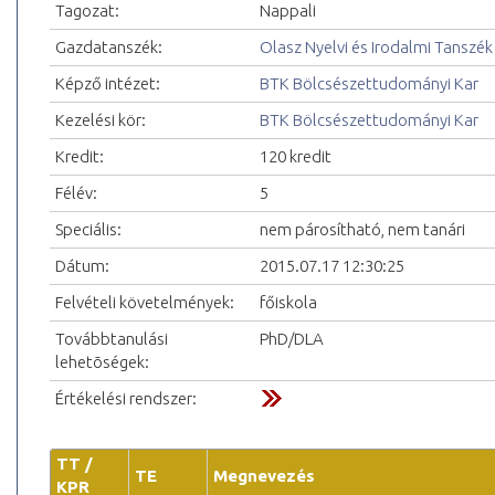
Tagozat:
Nappali
Gazdatanszék:
Olasz Nyelvi és Irodalmi Tanszék
Képző intézet:
BTK Bölcsészettudományi Kar
Kezelési kör:
BTK Bölcsészettudományi Kar
Kredit:
120 kredit
Félév:
5
Speciális:
nem párosítható, nem tanári
Dátum:
2015.07.17 12:30:25
Felvételi követelmények:
főiskola
Továbbtanulási
PhD/DLA
lehetõségek:
Értékelési rendszer:
TT /
TE
Megnevezés
KPR